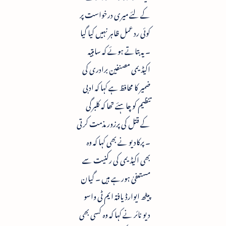
کے لئے میری درخواست پر
کوئی رد عمل ظاہر نہیں کیا گیا
۔ یہ بتاتے ہوئے کہ ساہتیہ
اکیڈیمی مصنفین برادری کی
ضمیر کا محافظ ہے کہا کہ ادبی
تنظیم کو چاہئے تھا کہ کلبرگی
کے قتل کی پرزور مذمت کرتی
۔ پرکادیو نے بھی کہا کہ وہ
بھی اکیڈیمی کی رکنیت سے
مستعفیٰ ہورہے ہیں ۔ گیان
پیٹھ ایوارڈ یافتہ ایم ٹی واسو
دیو نائر نے کہا کہ وہ کسی بھی