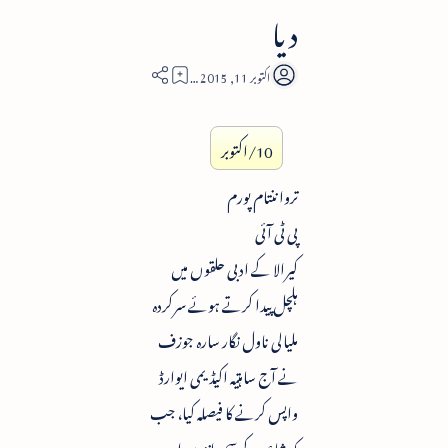
دیا
3
10/اکتوبر
ترواننتام پورم
پی ٹی آئی
کیرالا کے ادبی حلقوں میں
ہلچل پیدا کرتے ہوئے سرکردہ
ملیالی ناول نگار سارہ جوزف
نے آج ساہتیہ اکیڈیمی ایوارڈ
واپس کرنے کا فیصلہ کیا، جب
کہ شاعر کے سچیدانندن اور