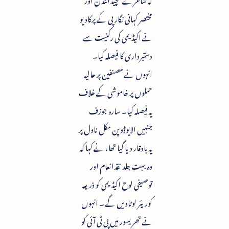
مختصر کہانی نگار پی کے پرکادیو
نے اکیڈیمی کی رکنیت سے
دستبرداری کا فیصلہ کیا۔
انہوں نے مصنفین پر حالیہ
حملوں پر خاموشی کے خلاف
یہ فیصلہ کیا۔ سارہ جوزف
جنہیں الایوڈوپن مکل ناول پر
یہ باوقار دیا گیا تھا ، نے کہا کہ
وہ بہت جلد نقدانعام اور
توصیفی لوح اکیڈیمی کو ذریعہ
کوریئر لوٹادیں گے ۔ انہوں
نے تھریسور میں پی ٹی آئی کو