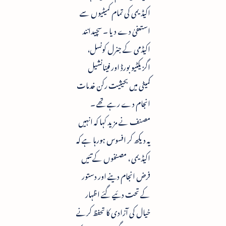
اکیڈیمی کی تمام کمیٹیوں سے
استعفیٰ دے دیا ۔ سچیدانند
اکیڈمی کے جنرل کونسل،
اگزیکٹیو بورڈ اور فینانشیل
کمیٹی میں بحیثیت رکن خدمات
انجام دے رہے تھے ۔
مصنف نے مزید کہا کہ انہیں
یہ دیکھ کر افسوس ہورہا ہے کہ
اکیڈیمی ، مصنفوں کے تئیں
فرض انجام دینے اور دستور
کے تحت دئیے گئے اظہار
خیال کی آزادی کا تحفظ کرنے