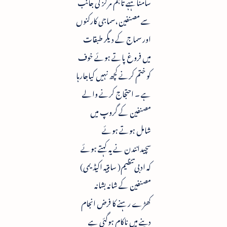
سامنا ہہے تاہم مرکز کی جانب
سے مصنفین ،سماجی کارکنوں
اور سماج کے دیگر طبقات
میں فروغ پاتے ہوئے خوف
کو ختم کرنے کچھ نہیں کیاجارہا
ہے ۔ احتجاج کرنے والے
مصنفین کے گروپ میں
شامل ہوتے ہوئے
سچیدانندن نے یہ کہتے ہوئے
کہ ادبی تنظیم( ساہتیہ اکیڈیمی)
مصنفین کے شانہ بشانہ
کھڑے رہنے کا فرض انجام
دینے میں ناکام ہوگئی ہے