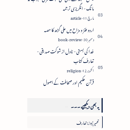
مانگ - انگریزی ترجمہ
اردو طنز و مزاح میں علی گڑھ کا حصہ
خدا کی بستی - ناول از شوکت صدیقی -
تعارف کتاب
قرآن حکیم اور صحافت کے اصول
یہ بھی دیکھیے ۔۔۔
تعمیرنیوز: تعارف