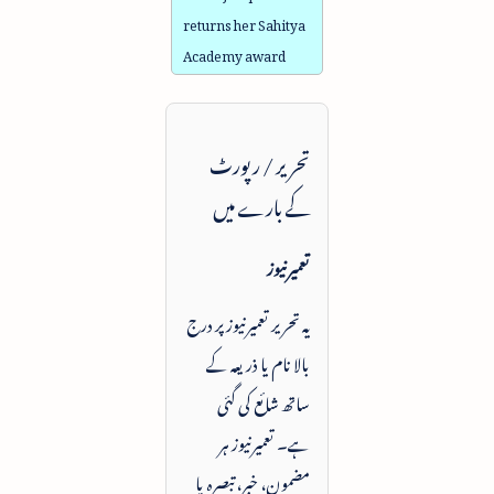
returns her Sahitya
Academy award
تحریر / رپورٹ
کے بارے میں
تعمیرنیوز
یہ تحریر تعمیرنیوز پر درج
بالا نام یا ذریعہ کے
ساتھ شائع کی گئی
ہے۔ تعمیرنیوز ہر
مضمون، خبر، تبصرہ یا