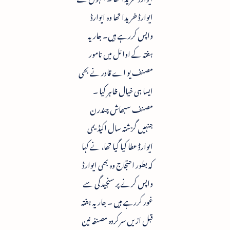
ایوارڈ خریدا تھا وہ ایوارڈ
واپس کررہے ہیں۔ جاریہ
ہفتہ کے اوائل میں نامور
مصنف یو اے قادر نے بھی
ایسا ہی خیال ظاہر کیا ۔
مصنف سبھاش چندرن
جنہیں گزشتہ سال اکیڈیمی
ایوارڈ عطا کیا گیا تھا، نے کہا
کہ بطور احتجاج وہ بھی ایوارڈ
واپس کرنے پر سنجیدگی سے
غور کررہے ہیں ۔ جاریہ ہفتہ
قبل ازیں سرکردہ مصنفہ نین