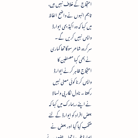
احتجاج کے خلاف نہیں ہیں،
تاہم انہوں نے واضح الفاظ
میں کہا کہ وہ اکیڈیمی ایوارڈ
واپس نہیں کریں گے ۔
سرکردہ شاعر سوگاتھا کماری
نے بھی کہا مصنفین کا
احتجاج ظاہر کرنے ایوارڈ
واپس کرنا کوئی معنی نہیں
رکھتا ۔ ناول نگار پی ولسالا
نے اپنے ریمارک میں کہا کہ
بعض افراد کو ایوارڈ کے لئے
منتخب کیا گیا اور بعض نے
ایوارڈ خریدا تھا ۔ جنہوں نے