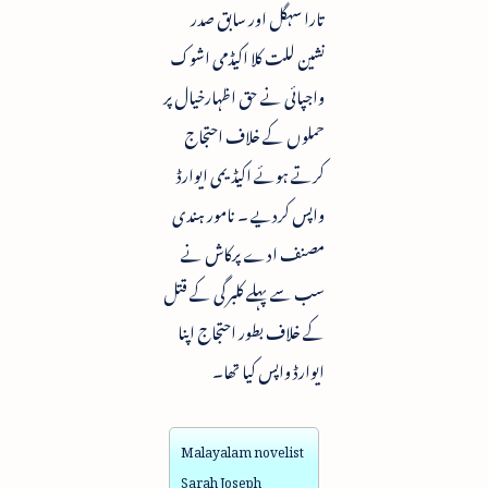
تارا سہگل اور سابق صدر
نشین للت کلا اکیڈمی اشوک
واجپائی نے حق اظہارخیال پر
حملوں کے خلاف احتجاج
کرتے ہوئے اکیڈیمی ایوارڈ
واپس کردیے ۔ نامور ہندی
مصنف ادے پرکاش نے
سب سے پہلے کلبرگی کے قتل
کے خلاف بطور احتجاج اپنا
ایوارڈ واپس کیا تھا۔
Malayalam novelist
Sarah Joseph