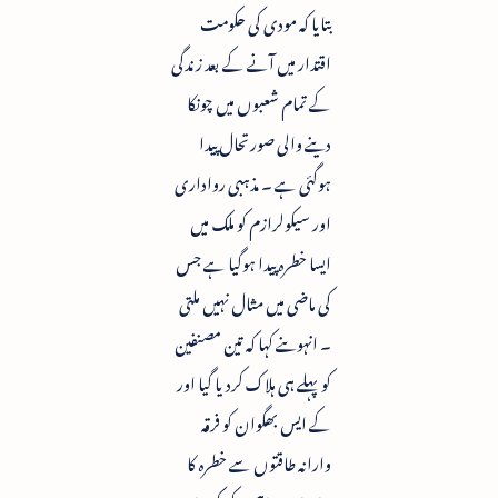
بتایا کہ مودی کی حکومت
اقتدار میں آنے کے بعد زندگی
کے تمام شعبوں میں چونکا
دینے والی صورتحال پیدا
ہوگئی ہے ۔ مذہبی رواداری
اور سیکولرازم کو ملک میں
ایسا خطرہ پیدا ہوگیا ہے جس
کی ماضی میں مثال نہیں ملتی
۔ انہوںنے کہا کہ تین مصنفین
کو پہلے ہی ہلاک کردیا گیا اور
کے ایس بھگوان کو فرقہ
وارانہ طاقتوں سے خطرہ کا