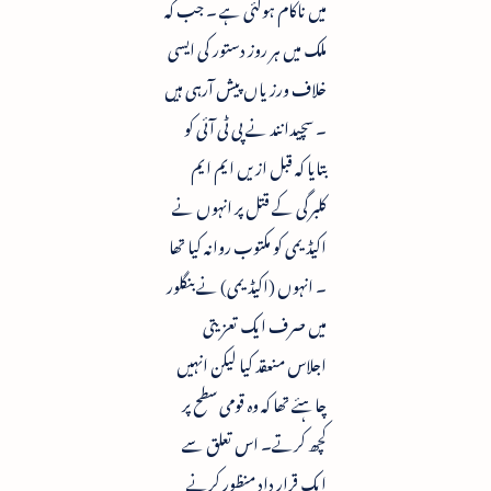
میں ناکام ہوگئی ہے ۔ جب کہ
ملک میں ہر روز دستور کی ایسی
خلاف ورزیاں پیش آرہی ہیں
۔ سچیدا نند نے پی ٹی آئی کو
بتایا کہ قبل ازیں ایم ایم
کلبرگی کے قتل پر انہوں نے
اکیڈیمی کو مکتوب روانہ کیا تھا
۔ انہوں (اکیڈیمی) نے بنگلور
میں صرف ایک تعزیتی
اجلاس منعقد کیا لیکن انہیں
چاہئے تھا کہ وہ قومی سطح پر
کچھ کرتے۔ اس تعلق سے
ایک قرار داد منظور کرنے