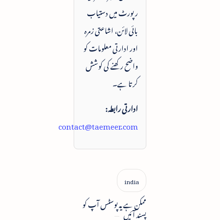
رپورٹ میں دستیاب
بائی لائن، اشاعتی زمرہ
اور ادارتی معلومات کو
واضح رکھنے کی کوشش
کرتا ہے۔
ادارتی رابطہ:
contact@taemeer.com
ممکن ہے یہ پوسٹس آپ کو
پسند آئیں