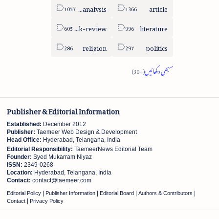
column-analysis
article
book-review
literature
religion
politics
Publisher & Editorial Information
Established:
December 2012
Publisher:
Taemeer Web Design & Development
Head Office:
Hyderabad, Telangana, India
Editorial Responsibility:
TaemeerNews Editorial Team
Founder:
Syed Mukarram Niyaz
ISSN:
2349-0268
Location:
Hyderabad, Telangana, India
Contact:
contact@taemeer.com
|
|
|
|
Editorial Policy
Publisher Information
Editorial Board
Authors & Contributors
|
Contact
Privacy Policy