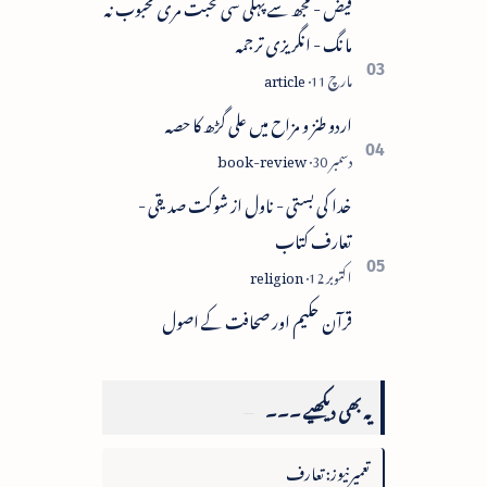
فیض - مجھ سے پہلی سی محبت مری محبوب نہ
مانگ - انگریزی ترجمہ
اردو طنز و مزاح میں علی گڑھ کا حصہ
خدا کی بستی - ناول از شوکت صدیقی -
تعارف کتاب
قرآن حکیم اور صحافت کے اصول
یہ بھی دیکھیے ۔۔۔
تعمیرنیوز: تعارف