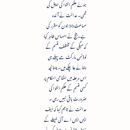
ہوئے حکم التوا کی اپیل کی
تھی۔ عدالت نے آئندہ
سماعت 30جون کو مقرر کی
ہے۔ بنچ نے احساس ظاہر کیا
کہ میگی کے مختلف قسم کے
نوڈلس مارکٹ سے پہلے ہی
ہٹائے جاچکے ہیں۔ چنانچہ
اس مرحلہ میں امتناعی احکام پر
کسی قسم کے حکم التوا کی
ضرورت باقی نہیں رہی ۔
عدالت نے تاہم کہا کہ ایف
ایس ایس اے آئی نیسلے کے
خلاف قانونی چارہ جوئی کرنے