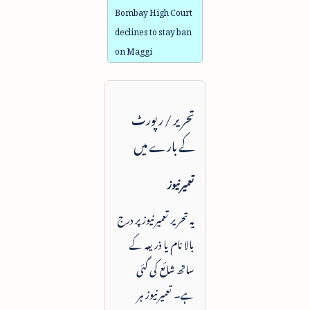
Bombay High Court
declines to stay ban
on Maggi
تحریر / رپورٹ
کے بارے میں
تعمیرنیوز
یہ تحریر تعمیرنیوز پر درج
بالا نام یا ذریعہ کے
ساتھ شائع کی گئی
ہے۔ تعمیرنیوز ہر