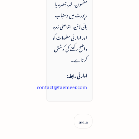
مضمون، خبر، تبصرہ یا
رپورٹ میں دستیاب
بائی لائن، اشاعتی زمرہ
اور ادارتی معلومات کو
واضح رکھنے کی کوشش
کرتا ہے۔
ادارتی رابطہ:
contact@taemeer.com