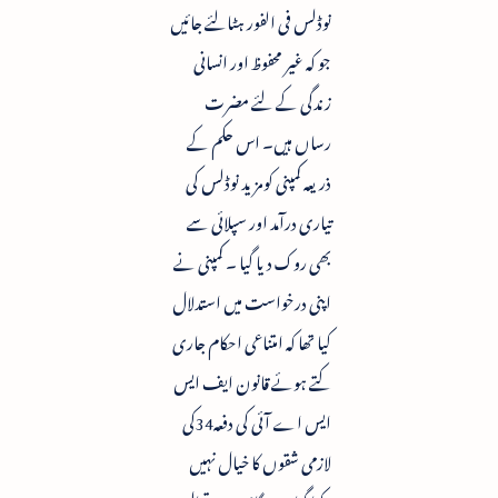
نوڈلس فی الفور ہٹالئے جائیں
جو کہ غیر محفوظ اور انسانی
زندگی کے لئے مضرت
رساں ہیں۔ اس حکم کے
ذریعہ کمپنی کومزید نوڈلس کی
تیاری درآمد اور سپلائی سے
بھی روک دیا گیا ۔ کمپنی نے
اپنی درخواست میں استدلال
کیا تھا کہ امتناعی احکام جاری
کتے ہوئے قانون ایف ایس
ایس اے آئی کی دفعہ34کی
لازمی شقوں کا خیال نہیں