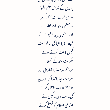
پابندی کے خلاف حکم التوا
جاری کرنے سے انکار کردیا
۔ جسٹس وی ایم کناڈے
اور جسٹس بی پی کولبوالا نے
نیسلے انڈیا لمٹیڈ کی درخواست
کیس ماعت کرتے ہوئے
حکومت ہند کے تحفظ
خوراک و معیارا تھاریٹی اور
حکومت مہاراشٹرا کو اندرون
دو ہفتے جواب داخل کرنے
کی ہدایت دی۔ کمپنی نے
امتناعی احکام کو چیلنج کرتے