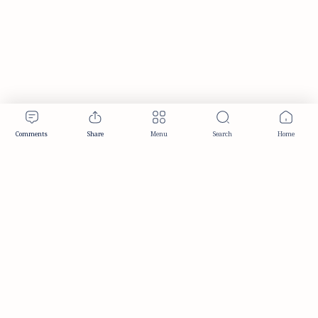
Publisher & Editorial Information
Established:
December 2012
Publisher:
Taemeer Web Design & Development
Head Office:
Hyderabad, Telangana, India
Editorial Responsibility:
TaemeerNews Editorial Team
Founder:
Syed Mukarram Niyaz
ISSN:
2349-0268
Location:
Hyderabad, Telangana, India
Contact:
contact@taemeer.com
|
|
|
|
Editorial Policy
Publisher Information
Editorial Board
Authors & Contributors
|
Contact
Privacy Policy