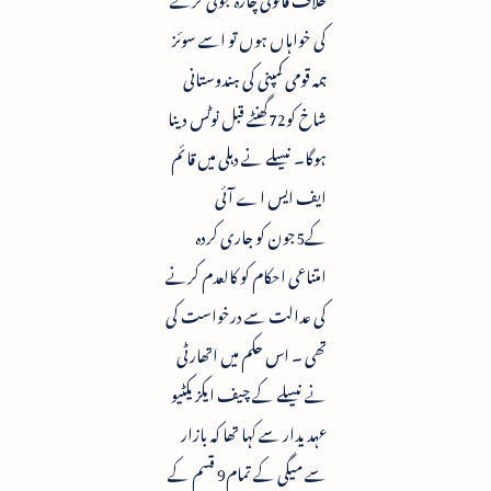
کی خواہاں ہوں تو اسے سوئز
ہمہ قومی کمپنی کی ہندوستانی
شاخ کو72گھنٹے قبل نوٹس دینا
ہوگا۔ نیسلے نے دہلی میں قائم
ایف ایس اے آئی
کے5جون کو جاری کردہ
امتناعی احکام کو کالعدم کرنے
کی عدالت سے درخواست کی
تھی ۔ اس حکم میں اتھارٹی
نے نیسلے کے چیف ایکزیکٹیو
عہدیدار سے کہا تھا کہ بازار
سے میگی کے تمام9 قسم کے