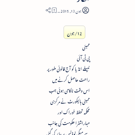
2
12/جون
ممبئی
پی ٹی آئی
نیسلے انڈیا کو آج قانونی طور پر
راحت حاصل کرنے میں
اس وقت ناکامی ہوئی جب
ممبئی ہائیکورٹ نے مرکزی
محکمہ تحفظ خوراک اور
مہاراشٹرا حکومت کی جانب
سے میگی نوڈلس پر عائد کی گئی