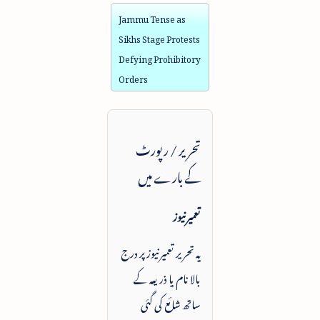
Jammu Tense as
Sikhs Stage Protests
Defying Prohibitory
Orders
تحریر / رپورٹ
کے بارے میں
تعمیرنیوز
یہ تحریر تعمیرنیوز پر درج
بالا نام یا ذریعہ کے
ساتھ شائع کی گئی