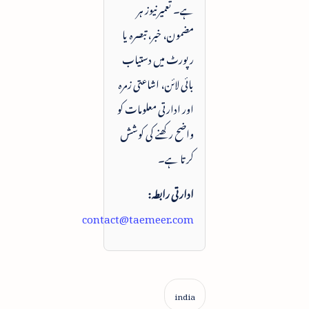
ہے۔ تعمیرنیوز ہر
مضمون، خبر، تبصرہ یا
رپورٹ میں دستیاب
بائی لائن، اشاعتی زمرہ
اور ادارتی معلومات کو
واضح رکھنے کی کوشش
کرتا ہے۔
ادارتی رابطہ:
contact@taemeer.com