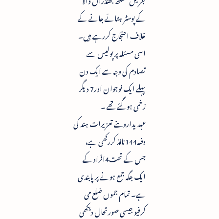
کے پوسٹر ہٹائے جانے کے
خلاف احتجاج کررہے ہیں۔
اسی مسئلہ پرپولیس سے
تصادم کی وجہ سے ایک دن
پہلے ایک نوجوان اور7 دیگر
زخمی ہوگئے تھے ۔
عہدیداروںنے تعزیرات ہند کی
دفعہ144نافذ کررکھی ہے،
جس کے تحت4افراد کے
ایک جگہ جمع ہونے پر پابندی
ہے۔ تمام جموں ضلع می
کرفیو جیسی صورتحال دیکھی