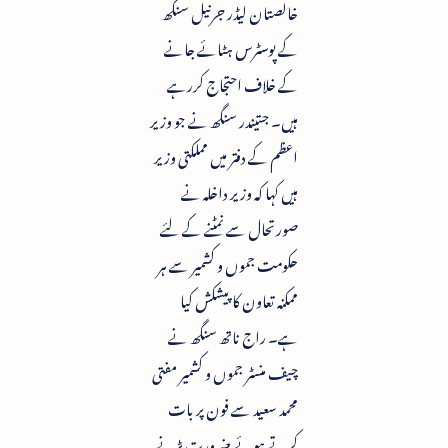
خالصتان لیڈر جرنیل سنگھ
کے پوسٹرس ہٹائے جانے
کے خلاف احتجاج کررہے
ہیں۔ جتیندر سنگھ نے جو وزیر
اعظم کے دفتر میں مملکتی وزیر
ہیں کہا کہ وزیر داخلہ نے
صورتحال سے نمٹنے کے لئے
حکومت جموں و کشمیر سے ہر
ممکنہ تعاون کا پیشکش کیا
ہے۔ راج ناتھ سنگھ نے
چیف منسٹر جموں و کشمیر مفتی
محمد سعید سے فون پر بات
کرتے ہوئے ضرورت پڑنے