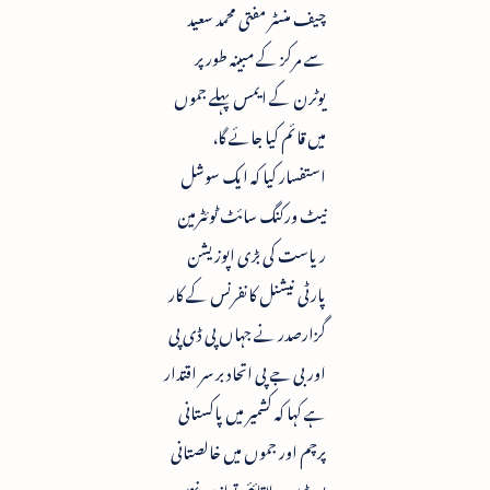
چیف منسٹر مفتی محمد سعید
سے مرکز کے مبینہ طور پر
یوٹرن کے ایمس پہلے جموں
میں قائم کیا جائے گا،
استفسار کیا کہ ایک سوشل
نیٹ ورکنگ سائٹ ٹوئٹرمین
ریاست کی بڑی اپوزیشن
پارٹی نیشنل کانفرنس کے کار
گزارصدر نے جہاں پی ڈی پی
اور بی جے پی اتحاد بر سر اقتدار
ہے کہا کہ کشمیر میں پاکستانی
پرچم اور جموں میں خالصتانی
پوسٹرس علاقائئی توازن نہیں