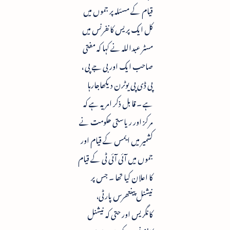
قیام کے مسئلہ پر جموں میں
کل ایک پریس کانفرنس میں
مسٹر عبداللہ نے کہا کہ مفتی
صاحب ایک اور بی جے پی ،
پی ڈی پی یوٹرن دیکھاجارہا
ہے ۔ قابل ذکر امر یہ ہے کہ
مرکز اور ریاستی حکومت نے
کشمیر میں ایمس کے قیام اور
جموں میں آئی آئی ٹی کے قیام
کا اعلان کیا تھا ۔ جس پر
نیشنل پینتھرس پارٹی،
کانگریس اور حتی کہ نیشنل