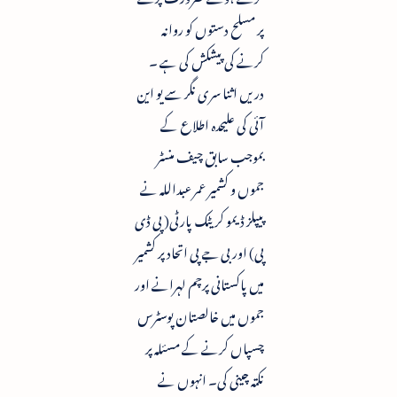
پر مسلح دستوں کو روانہ
کرنے کی پیشکش کی ہے ۔
دریں اثنا سری نگر سے یو این
آئی کی علیحدہ اطلاع کے
بموجب سابق چیف منسٹر
جموں و کشمیر عمر عبداللہ نے
پیپلز ڈیمو کریٹک پارٹی( پی ڈی
پی) اور بی جے پی اتحاد پر کشمیر
میں پاکستانی پرچم لہرانے اور
جموں میں خالصتان پوسٹرس
چسپاں کرنے کے مسئلہ پر
نکتہ چینی کی۔ انہوں نے