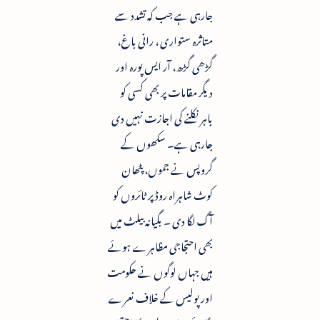
جارہی ہے جب کہ تشدد سے
متاثرہ ستواری ، رانی باغ،
گڑھی گڑھ، آر ایس پورہ اور
دیگر مقامات پر بھی کسی کو
باہر نکلنے کی اجازت نہیں دی
جارہی ہے۔ سکھوں کے
گروپس نے جموں، پٹھان
کوٹ شاہراہ روڈ پر ٹائروں کو
آگ لگا دی ۔ بگیانہ بیلٹ میں
بھی احتجاجی مظاہرے ہوئے
ہیں جہاں لوگوں نے حکومت
اور پولیس کے خلاف نعرے