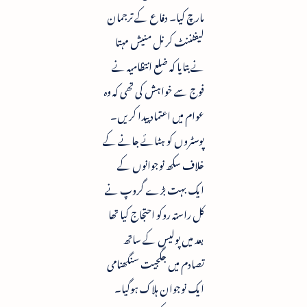
مارچ کیا۔ دفاع کے ترجمان
لیفٹننٹ کرنل منیش مہتا
نے بتایا کہ ضلع انتظامیہ نے
فوج سے خواہش کی تھی کہ وہ
عوام میں اعتماد پیدا کریں۔
پوسٹروں کو ہٹائے جانے کے
خلاف سکھ نوجوانوں کے
ایک بہت بڑے گروپ نے
کل راستہ روکو احتجاج کیا تھا
بعد میں پولیس کے ساتھ
تصادم میں جگجیت سنگھنامی
ایک نوجوان ہلاک ہوگیا۔