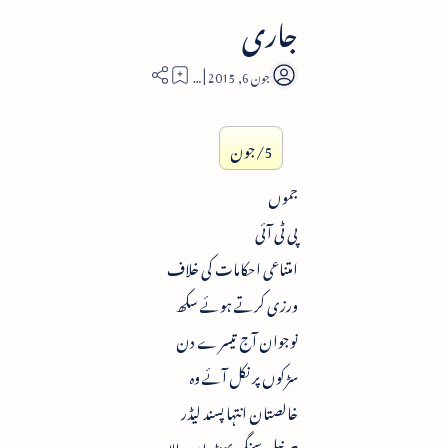
جاری
4
5/جون
جموں
پی ٹی آئی
امتناعی احکامات کی خلاف
ورزی کرتے ہوئے سکھ
نوجوان آج تیسرے دن
سڑکوں پر نکل آئے وہ
خالصتان انتہا پسند لیڈر
جرنیل سنگھ بھنڈراں والا