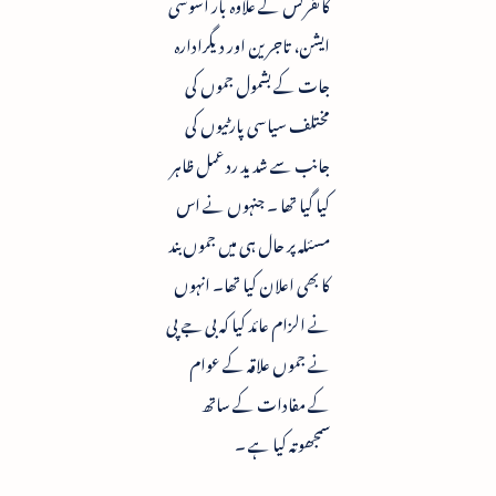
کانفرنس کے علاوہ بار اسوسی
ایشن، تاجرین اور دیگرادارہ
جات کے بشمول جموں کی
مختلف سیاسی پارٹیوں کی
جانب سے شدید رد عمل ظاہر
کیا گیا تھا ۔ جنہوں نے اس
مسئلہ پر حال ہی میں جموں بند
کا بھی اعلان کیا تھا۔ انہوں
نے الزام عائد کیا کہ بی جے پی
نے جموں علاقہ کے عوام
کے مفادات کے ساتھ
سمجھوتہ کیا ہے ۔