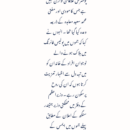
ہے جس کا مودی اور مفتی
محمد سعید معاہدہ کے ذریعہ
وعدہ کیا گیا تھا ۔ انہوں نے
کہا کہ جموں میں پولیس فائرنگ
میں ہلاک ہونے والے
نوجوان افراد کے خاندان کو
میں تہہ دل سے اظہار تعزیت
کرتا ہوں کہ ان کی روح
پرسکون رہے ۔ وزیراعظم
کے دفتر میں مملکتی وزیر جتیندر
سنگھ کے اعلان کے مطابق
پہلے جموں میں ایمس کے