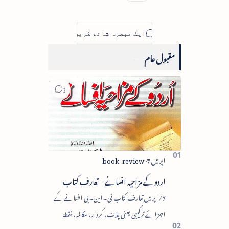
مقبول عام
اردو کے مزاحیہ افسانے - تعارف کتاب
7/اپریل تعارف کتاب ٹی۔این۔بی افسانے کے
اجزائے ترکیبی یعنی پلاٹ، کردار، مکالمہ، نقطۂ