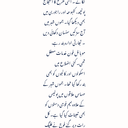
لگائے ۔ اسی طرح کا احتجاج
پونچھ، کٹہوعہ اور راجوری میں
بھی دیکھا گیا۔ جموں شہر میں
آج سڑکیں سنسان دکھائی دیں
۔ تجارتی ادارہ بند رہے،
موبائل فون خدمات معطل
تھی۔ کئی اضلاع میں
اسکولوں اور کالجوں کو بھی
بند رکھا گیا تھا۔ جموں شہر کے
حساس علاقوں میں پولیس
کے علاوہ نیم فوجی دستوں کو
بھی تعینات کیا گیا ہے۔ کل
رات دیر گئے فوج نے فلیگ