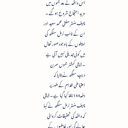
اس واقعہ کے بعد جموں میں
مزید احتجاج شروع ہوگئے ۔
چیف منسٹر مفتی محمد سعید اور
ان کے نائب نرمل سنگھ کی
اپیلوں کے باوجود صورتحال
میں کوئی تبدیلی نہیں آئی ہے
۔ ڈپٹی کمشنر جموں سمرن
دیپ سنگھ نے بتایا کہ
احتیاطی اقدام کے طور پر
دفعہ144نافذ کیا گیا ہے ۔ ڈپٹی
چیف منسٹر نرمل سنگھ نے کہا
کہ واقعہ کی تحقیقات کروائی
جائے گی اور خاطیوں کے