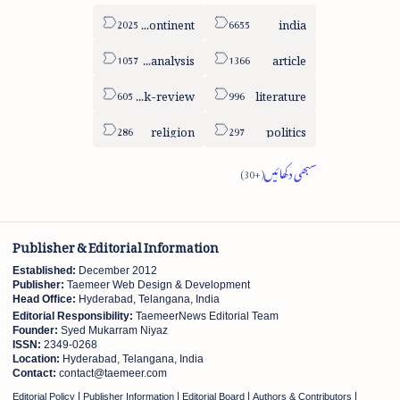
sub-continent
india
column-analysis
article
book-review
literature
religion
politics
Publisher & Editorial Information
Established:
December 2012
Publisher:
Taemeer Web Design & Development
Head Office:
Hyderabad, Telangana, India
Editorial Responsibility:
TaemeerNews Editorial Team
Founder:
Syed Mukarram Niyaz
ISSN:
2349-0268
Location:
Hyderabad, Telangana, India
Contact:
contact@taemeer.com
|
|
|
|
Editorial Policy
Publisher Information
Editorial Board
Authors & Contributors