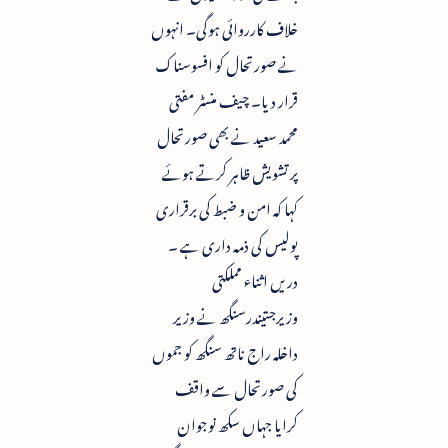
خلاف کارروائی ہوگی۔ انہوں
نے صورتحال کو افسوسناک
قرار دیا۔ چیف منسٹر مفتی
محمد سعید نے بھی صورتحال
پر تشویش ظاہر کرتے ہوئے
کہا کہ امن و ضبط کی برقراری
پولیس کی ذمہ داری ہے ۔
دریں اثناء مملکتی
وزیرجتیندرسنگھ نے وزیر
داخلہ راج ناتھ سنگھ کو جموں
کی صورتحال سے واقف
کرایا جہاں سکھ نوجوان