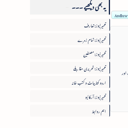
یہ بھی دیکھیے ۔۔۔
Andhra 
تعمیرنیوز: تعارف
تعمیرنیوز: تمام زمرے
تعمیرنیوز: مصنفین
تعمیرنیوز: تحریری مقابلے
 اور
اردو کتابیات و کتب خانہ
تعمیرنیوز: آرکائیو
اہم روابط