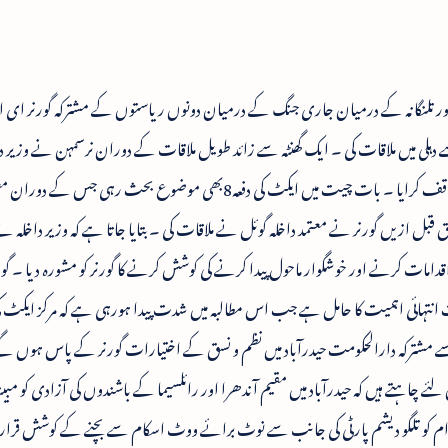
ٹ کی دفعہ8پر آندھر اپردیش اور تلنگانہ کے درمیان جاری جنگ کے درمیان دونوں ریاستوں کے مشترکہ گورنر 
دہلی میں ملاقات کی ۔ ایک گھنٹہ سے زائد طویل ملاقات کے دوران نرسمہن نے وزیر دخ
دونوں ریاستوں کی موجودہ سیاسی صورتحال سے واقف کرایا ۔ بات چیت میں ایکٹ کی دفعہ8بھی موضوع بحث رہی ج
قبل ازیں گورنر نے معتمد داخلہ گوئل نے ملاقات کی ۔ بتایا جاتا ہے کہ وزیر داخلہ ن
مات کرنے اور خوشگوار ماحول پیدا کرنے کی کوشش کرنے کا گورنر کو مشورہ دیا ۔ گورن
ے مشترکہ دارالحکومت حیدرآباد میں نظم و نسق کے اختیارات گورنر کے پاس ہوں گ
ئے چاہتے ہیں کہ حیدرآباد میں مقیم آندھرا اور رائلسیما کے باشندوں کی آزادی کو مبی
م کو تلگو دیشم پارٹی کی جانب سے نوٹ برائے ووٹ اسکام سے بچنے کے کوشش قرار 