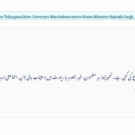
vs Telangana Row: Governor Narsimhan meets Home Minister Rajnath Singh, di
 شائع کی گئی ہے۔ تعمیرنیوز ہر مضمون، خبر، تبصرہ یا رپورٹ میں دستیاب بائی لائن، اشاعتی زمرہ