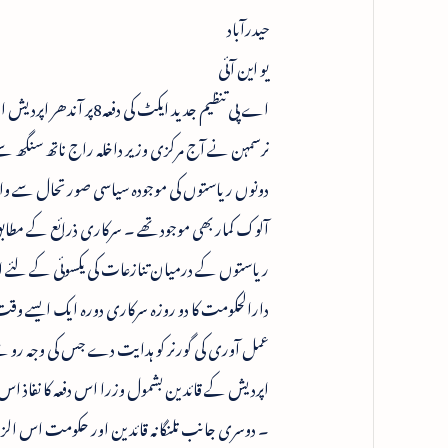
حیدرآباد
یو این آئی
اے پی تنظیم جدید ایک
نرسمہن نے آج مرکزی وزیر داخلہ راج ناتھ سنگھ سے 
آلوک کمار بھی موجود تھے ۔ سرکاری ذرائع کے مطابق 
ریاستوں کے درمیان تنازعات کی یکسوئی کے لئے اقدا
عمل آوری کی گورنر کو ہدایت دے جس کی وجہ رو س
اپردیش کے قائدین بشمول وزرا اس دفعہ کا نفاذ اس ل
۔ دوسری جانب تلنگانہ قائدین اور حکومت اس الزا