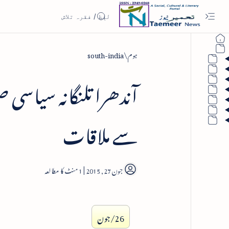
ہوم
south-india
آندھرا تلنگانہ سیاسی ص
سے ملاقات
1
26/جون