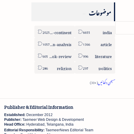
موضوعات
sub-continent
india
column-analysis
article
book-review
literature
religion
politics
Publisher & Editorial Information
Established:
December 2012
Publisher:
Taemeer Web Design & Development
Head Office:
Hyderabad, Telangana, India
Editorial Responsibility:
TaemeerNews Editorial Team