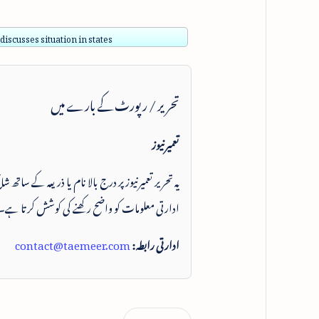
scusses situation in states
تحریر / رپورٹ کے بارے میں
تعمیرنیوز
یہ تحریر تعمیرنیوز پر درج بالا نام یا ذریعہ کے ساتھ
ادارتی معلومات کو واضح رکھنے کی کوشش کرتا ہے۔
ادارتی رابطہ:
contact@taemeer.com