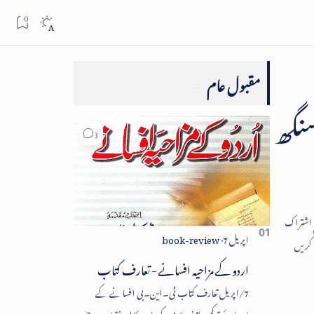
مقبول عام
سنگھ
اردو کے مزاحیہ افسانے - تعارف کتاب
7/اپریل تعارف کتاب ٹی۔این۔بی افسانے کے
اجزائے ترکیبی یعنی پلاٹ، کردار، مکالمہ، نقطۂ عروج،