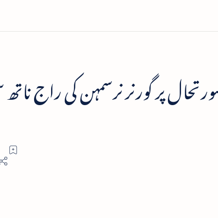
ورتحال پر گورنر نرسمہن کی راج ناتھ 