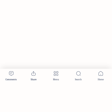
Publisher & Editorial Information
Established:
December 2012
Publisher:
Taemeer Web Design & Development
Head Office:
Hyderabad, Telangana, India