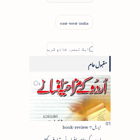
مقبول عام
اردو کے مزاحیہ افسانے - تعارف کتاب