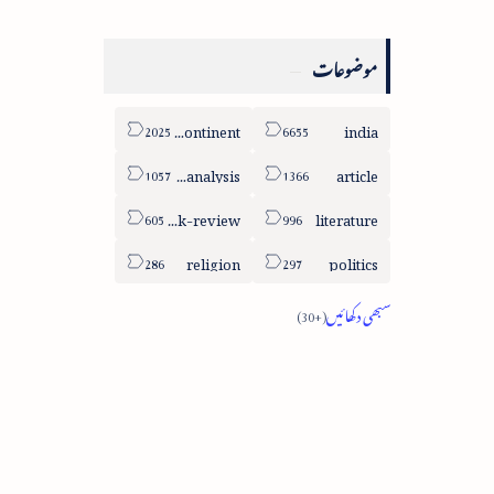
موضوعات
sub-continent
india
column-analysis
article
book-review
literature
religion
politics