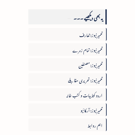
یہ بھی دیکھیے ۔۔۔
تعمیرنیوز: تعارف
تعمیرنیوز: تمام زمرے
تعمیرنیوز: مصنفین
تعمیرنیوز: تحریری مقابلے
اردو کتابیات و کتب خانہ
تعمیرنیوز: آرکائیو
اہم روابط