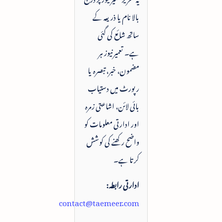
بالا نام یا ذریعہ کے
ساتھ شائع کی گئی
ہے۔ تعمیرنیوز ہر
مضمون، خبر، تبصرہ یا
رپورٹ میں دستیاب
بائی لائن، اشاعتی زمرہ
اور ادارتی معلومات کو
واضح رکھنے کی کوشش
کرتا ہے۔
ادارتی رابطہ:
contact@taemeer.com