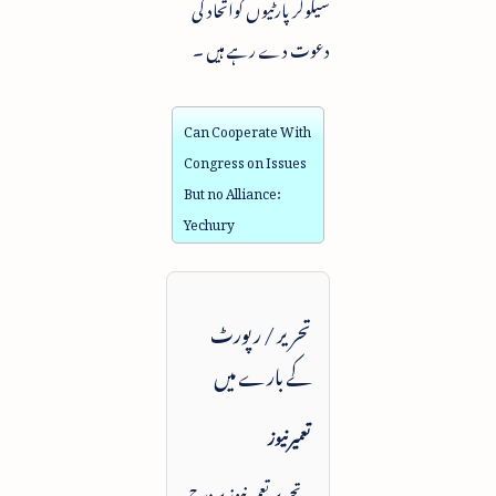
سیکولر پارٹیوں کواتحاد کی
دعوت دے رہے ہیں ۔
Can Cooperate With
Congress on Issues
But no Alliance:
Yechury
تحریر / رپورٹ
کے بارے میں
تعمیرنیوز
یہ تحریر تعمیرنیوز پر درج