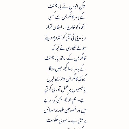
لیکن انہوں نے پارلیمنٹ
کے باہر کانگریس سے کسی
اتحاد کو خارج از امکان قرار
دیا۔ پی ٹی آئی کو انٹرویو دیتے
ہوئے یچوری نے کہا کہ
کانگریس کے ساتھ پارلیمنٹ
کے باہر ایسا کچھ نہیں ہوگا
کیونکہ کانگریس ہنوز نیو لبرل
پالیسیوں پر عمل آوری کرتی
ہے۔ ہم جو کچھ بھی کہہ رہے
ہیں وہ خصوصی طور پر مسائل
پر مبنی ہے ۔ مودی حکومت