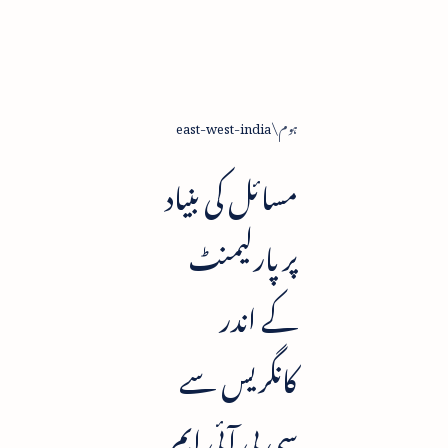
ہوم
east-west-india
مسائل کی بنیاد
پر پارلیمنٹ
کے اندر
کانگریس سے
سی پی آئی ایم