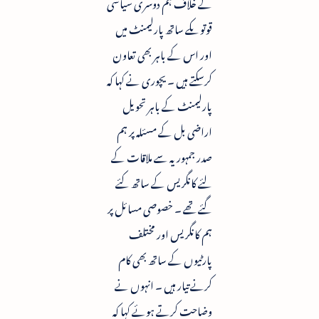
کے خلاف ہم دوسری سیاسی
قوتوںکے ساتھ پارلیمنٹ میں
اور اس کے باہر بھی تعاون
کرسکتے ہیں ۔ یچوری نے کہا کہ
پارلیمنٹ کے باہر تحویل
اراضی بل کے مسئلہ پر ہم
صدر جمہوریہ سے ملاقات کے
لئے کانگریس کے ساتھ کئے
گئے تھے ۔ خصوصی مسائل پر
ہم کانگریس اور مختلف
پارٹیوں کے ساتھ بھی کام
کرنے تیار ہیں ۔ انہوں نے
وضاحت کرتے ہوئے کہا کہ