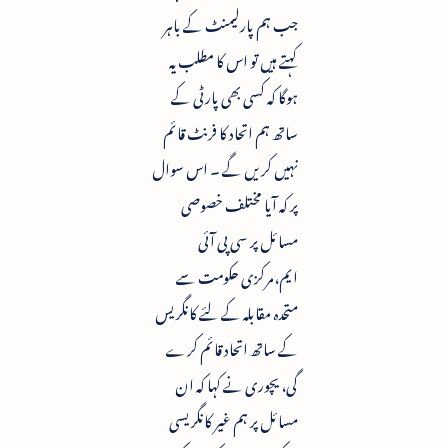
جب ہم پارلیمنٹ کے باہر
کہتے ہیں تو اس کا مطلب یہ
ہوگا کہ کسی بھی پارٹی کے
ساتھ ہم اتحاد کا فرنٹ قائم
نہیں کریں گے ۔ اس سوال
پر کہ آیا مختلف خصوصی
مسائل پر سی پی آئی
ایم،مرکزی حکومت سے
متحدہ مقابلہ کے لئے کانگریس
کے ساتھ اتحاد قائم کرے
گی، یچوری نے کہا کہ ان
مسائل پر ہم غیر کانگریسی