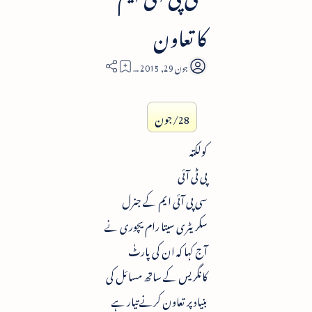
کا تعاون
1
28/جون
کولکتہ
پی ٹی آئی
سی پی آئی ایم کے جنرل
سکریٹری سیتا رام یچوری نے
آج کہا کہ ان کی پارٹٰ
کانگریس کے ساتھ مسائل کی
بنیاد پر تعاون کرنے تیار ہے