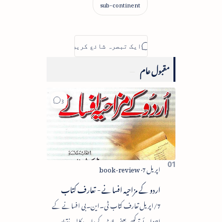
مقبول عام
اردو کے مزاحیہ افسانے - تعارف کتاب
7/اپریل تعارف کتاب ٹی۔این۔بی افسانے کے
اجزائے ترکیبی یعنی پلاٹ، کردار، مکالمہ، نقطۂ