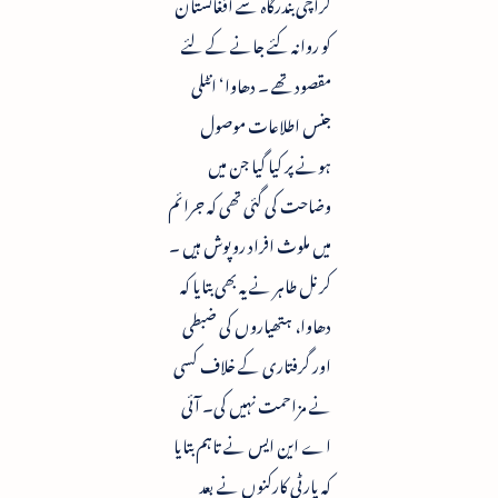
کراچی بندرگاہ سے افغانستان
کو روانہ کئے جانے کے لئے
مقصود تھے ۔ دھاوا‘ انٹلی
جنس اطلاعات موصول
ہونے پر کیا گیا جن میں
وضاحت کی گئی تھی کہ جرائم
میں ملوث افراد روپوش ہیں ۔
کرنل طاہر نے یہ بھی بتایا کہ
دھاوا، ہتھیاروں کی ضبطی
اور گرفتاری کے خلاف کسی
نے مزاحمت نہیں کی۔ آئی
اے این ایس نے تاہم بتایا
کہ پارٹی کارکنوں نے بعد