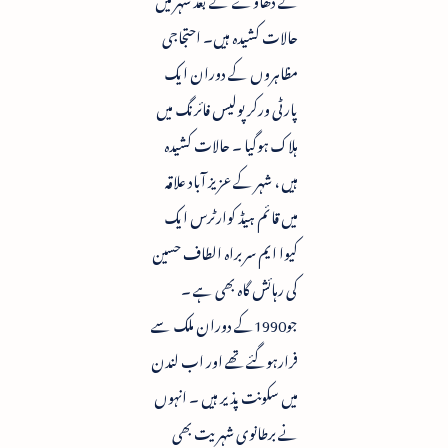
حالات کشیدہ ہیں۔ احتجاجی
مظاہروں کے دوران ایک
پارٹی ورکر پولیس فائرنگ میں
ہلاک ہوگیا ۔ حالات کشیدہ
ہیں ، شہر کے عزیز آباد علاقہ
میں قائم ہیڈ کوارٹرس ایک
کیوا ایم سربراہ الطاف حسین
کی رہائش گاہ بھی ہے ۔
جو1990کے دوران ملک سے
فرارہوگئے تھے اور اب لندن
میں سکونت پذیر ہیں ۔ انہوں
نے برطانوی شہریت بھی