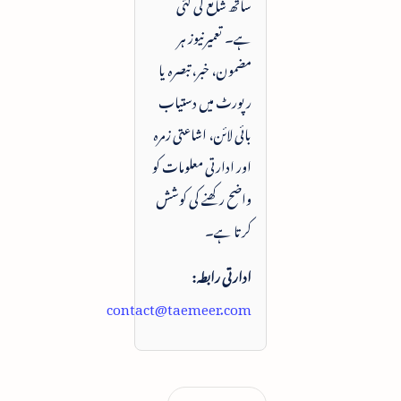
ساتھ شائع کی گئی
ہے۔ تعمیرنیوز ہر
مضمون، خبر، تبصرہ یا
رپورٹ میں دستیاب
بائی لائن، اشاعتی زمرہ
اور ادارتی معلومات کو
واضح رکھنے کی کوشش
کرتا ہے۔
ادارتی رابطہ:
contact@taemeer.com