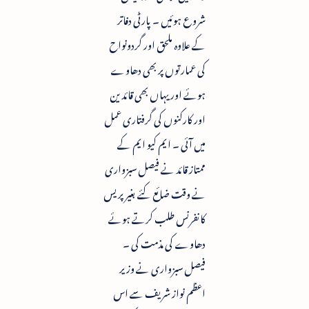
شروع ہوئیں ۔ پارٹی دفاتر
کے علاوہ ملحق اور گردونواح
کی عمارتوں پر بھی دھاوے
ہوئے اور یہاں بھی قائدین
اور کارکنوں کی گرفتاری عمل
میں آئی ۔ ایم کیو ایم کے
ممتاز قائد نے فیصل سبزواری
نے وقت ضائع کئے بغیر پریس
کانفرنس طلب کرتے ہوئے
دھاوے کی مذمت کی ۔
فیصل سبزواری نے وزیر
اعظم نواز شریف سے اس