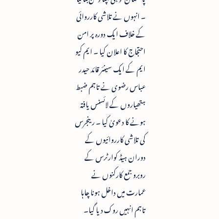
۔ انہوں نے تلاشی کارروائی
کے خلاف ایک دورہ پر امن
احتجاج کا اعلان کیا ۔ ایم کیو
ایم کے ایک سینئر قائد حیدر
عباس رضوی نے تاہم ضبط
ہتھیاروں کے لائسنس یافتہ
ہونے کا دعویٰ کیا ۔ رینجرس
کی تلاشی کارروائیوں کے
دوران ہیڈ کوارٹرس کے
روبرو جمع کارکنوں نے
عمارت میں داخل ہونا چاہا
تاہم انہیں روک دیا گیا۔