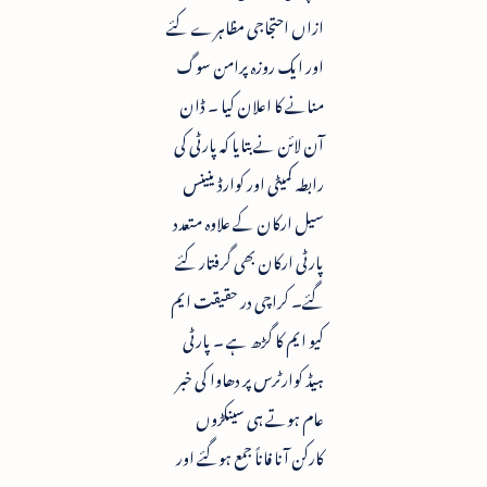
ازاں احتجاجی مظاہرے کئے
اور ایک روزہ پرامن سوگ
منانے کا اعلان کیا ۔ ڈان
آن لائن نے بتایا کہ پارٹی کی
رابطہ کمیٹی اور کوارڈینینس
سیل ارکان کے علاوہ متعدد
پارٹی ارکان بھی گرفتار کئے
گئے۔ کراچی در حقیقت ایم
کیو ایم کا گڑھ ہے ۔ پارٹی
ہیڈ کوارٹرس پر دھاوا کی خبر
عام ہوتے ہی سینکڑوں
کارکن آنا فاناً جمع ہوگئے اور