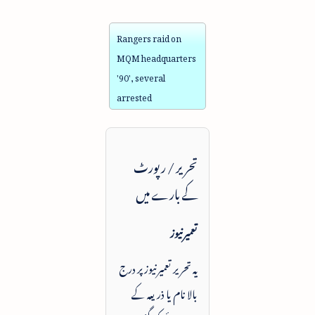
Rangers raid on
MQM headquarters
'90', several
arrested
تحریر / رپورٹ
کے بارے میں
تعمیرنیوز
یہ تحریر تعمیرنیوز پر درج
بالا نام یا ذریعہ کے