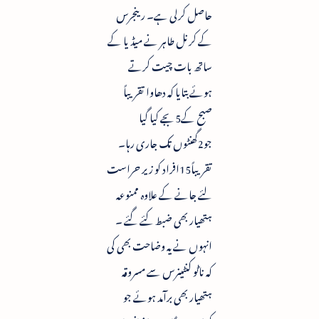
حاصل کرلی ہے۔ رینجرس
کے کرنل طاہر نے میڈیا کے
ساتھ بات چیت کرتے
ہوئے بتایا کہ دھاوا تقریباً
صبح کے5بجے کیا گیا
جو2گھنٹوں تک جاری رہا۔
تقریباً15افراد کو زیر حراست
لئے جانے کے علاوہ ممنوعہ
ہتھیار بھی ضبط کئے گئے ۔
انہوں نے یہ وضاحت بھی کی
کہ ناٹو کنٹینرس سے مسروقہ
ہتھیار بھی برآمد ہوئے جو