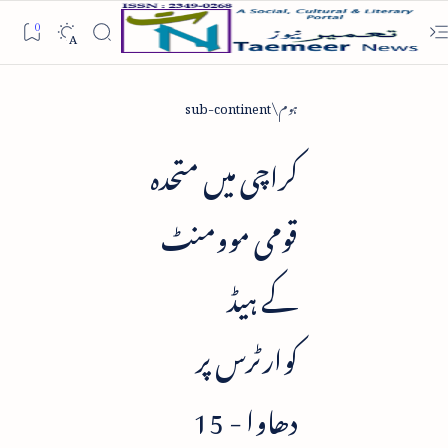
ہوم
sub-continent
کراچی میں متحدہ
قومی موومنٹ
کے ہیڈ
کوارٹرس پر
دھاوا - 15