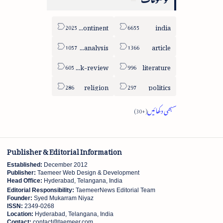
sub-continent
india
column-analysis
article
book-review
literature
religion
politics
Publisher & Editorial Information
Established:
December 2012
Publisher:
Taemeer Web Design & Development
Head Office:
Hyderabad, Telangana, India
Editorial Responsibility:
TaemeerNews Editorial Team
Founder:
Syed Mukarram Niyaz
ISSN:
2349-0268
Location:
Hyderabad, Telangana, India
Contact:
contact@taemeer.com