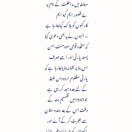
معاملہ میں مداخلت کے نام پر
بے قصور ایم کیو ایم
کارکنوں کو ہلاک کیاجارہا ہے
۔ انہوں نے یہ بھی دعویٰ کیا
کہ متحدہ قومی موومنٹ امن
پسند پارٹی اور اسے صرف
اس بنا پر نشانہ بنایاجارہا ہے کہ
پارٹی مظلوم اردوداں طبقہ
کے لئے جدو جہد کررہی ہے
جو1947میں تقسیم ہند کے
وقت اس کے بعد ہندوستان
سے ہجرت کر کے آئے اور
پاکستان کو ہی اپنا وطن بنالیا