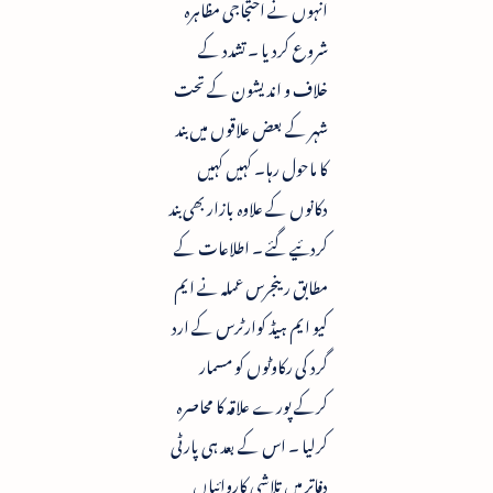
انہوں نے احتجاجی مظاہرہ
شروع کردیا ۔ تشدد کے
خلاف و اندیشون کے تحت
شہر کے بعض علاقوں میں بند
کا ماحول رہا۔ کہیں کہیں
دکانوں کے علاوہ بازار بھی بند
کردئیے گئے ۔ اطلاعات کے
مطابق رینجرس عملہ نے ایم
کیو ایم ہیڈ کوارٹرس کے ارد
گرد کی رکاوٹوں کو مسمار
کرکے پورے علاقہ کا محاصرہ
کرلیا ۔ اس کے بعد ہی پارٹی
دفاتر میں تلاشی کاروائیاں