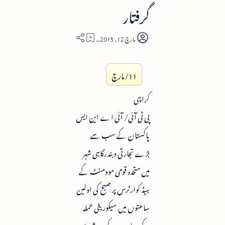
گرفتار
3
11/مارچ
کراچی
پی ٹی آئی/ آئی اے این ایس
پاکستان کے سب سے
بڑے تجارتی و بندرگاہی شہر
میں متحدہ قومی موومنٹ کے
ہیڈ کوارٹرس پر صبح کی اولین
ساعتوں میں سیکوریٹی عملہ
کے دھاوے کے بعد شہر میں