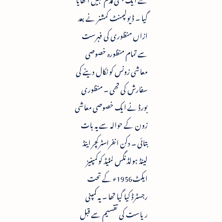
گیا ۔ ڈیولپمنٹ کمشنر نے بعد
ازاں منظوری کی فہرست
سے تمام منظورہ خصوصی
معاشی زونس کو نکال دینے کی
سفارش کی تھی ۔ منظوری
بورڈ نے ایک خصوصی معاشی
زون کے حوالہ سے یہ بات
بتائی ۔ دکن انفراسٹرکچر اینڈ
لینڈ ہولڈنگس لمٹیڈ کوکمپنیز
ایکٹ1956ء کے تحت
رجسٹرڈ کیا گیا تھا ۔ یہ کمپنی
ریاست کی تقسیم سے قبل