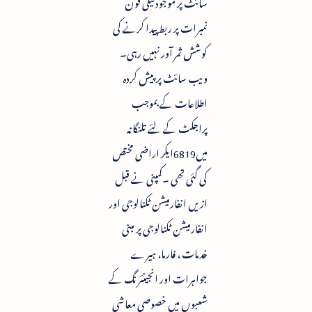
سائٹ پر موجود ٹیلی فون
نمبرات پر ربط پیدا کرنے کی
کوشش ثمر آور نہیں رہی۔
ویب سائٹ پر پیش کردہ
اطلاعات کے بموجب
پراجکٹ کے لئے تلنگانہ
میں6819ایکر اراضی مختص
کی گئی تھی ۔کمپنی نے قبل
ازیں انفارمیشن ٹکنالوجی اور
انفارمیشن ٹکنالوجی پر مبنی
خدمات ، فارما، ہیرے
جواہرات اور انجینئرنگ کے
شعبوں میں خصوصی معاشی