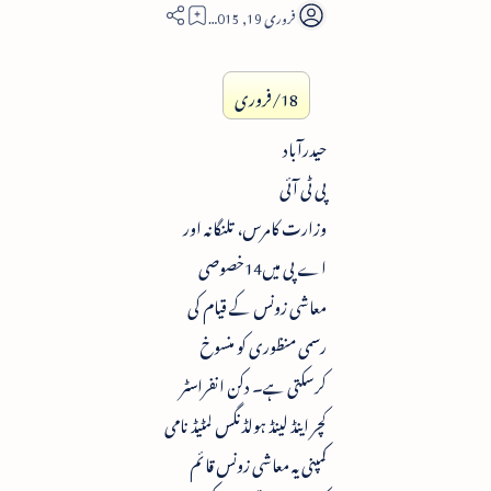
2
18/فروری
حیدرآباد
پی ٹی آئی
وزارت کامرس، تلنگانہ اور
اے پی میں14خصوصی
معاشی زونس کے قیام کی
رسمی منظوری کو منسوخ
کرسکتی ہے۔ دکن انفراسٹر
کچر اینڈ لینڈ ہولڈنگس لمٹیڈ نامی
کمپنی یہ معاشی زونس قائم