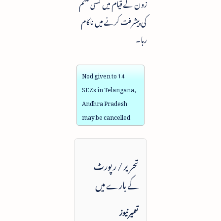
زون کے قیام میں کسی قسم
کی پیشرفت کرنے میں ناکام
رہا۔
Nod given to 14
SEZs in Telangana,
Andhra Pradesh
may be cancelled
تحریر / رپورٹ
کے بارے میں
تعمیرنیوز