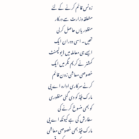
زونس قائم کرنے کے لئے
متعلقہ وزارت سے درکار
منظوریاں حاصل کرلی
تھیں۔ اسی دوران ایک
ایسے ہی معاملہ میں ڈیولپمنٹ
کمشنر نے کریم نگر میں ایک
خصوصی معاشی زون قائم
کرنے سرکاری ادارہ اے پی
مارک فیڈ کو دی گئی منظوری
کو بھی منسوخ کرنے کی
سفارش کی ہے کیونکہ اے پی
مارک فیڈ بھی خصوصی معاشی