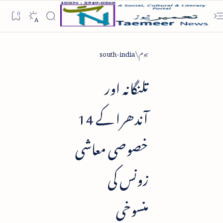
ہوم
south-india
تلنگانہ اور
آندھرا کے 14
خصوصی معاشی
زونس کی
منسوخی