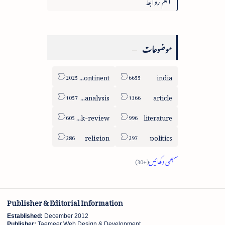
اہم روابط
موضوعات
sub-continent
india
column-analysis
article
book-review
literature
religion
politics
Publisher & Editorial Information
Established:
December 2012
Publisher:
Taemeer Web Design & Development