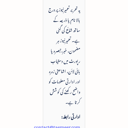
یہ تحریر تعمیرنیوز پر درج
بالا نام یا ذریعہ کے
ساتھ شائع کی گئی
ہے۔ تعمیرنیوز ہر
مضمون، خبر، تبصرہ یا
رپورٹ میں دستیاب
بائی لائن، اشاعتی زمرہ
اور ادارتی معلومات کو
واضح رکھنے کی کوشش
کرتا ہے۔
ادارتی رابطہ:
contact@taemeer.com