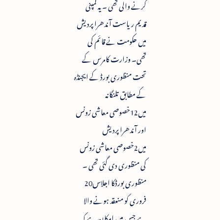
کرنے والی تھی ۔ یہ کمپنی
قدیم ریاست آندھرا پردیش
میں حکومت نے قائم کی
تھی۔ وزارت کامرس کے
تحت منظوری بورڈ کے ایجنڈہ
کے مطابق تلنگانہ
میں12خصوصی معاشی زونس
اور آندھرا پردیش
میں2خصوصی معاشی زونس
کی منظوری دی گئی تھی ۔
منظوری بورڈکا اجلاس20
فروری کو منعقد ہونے والا
ہے جس میں امکان ہے کہ