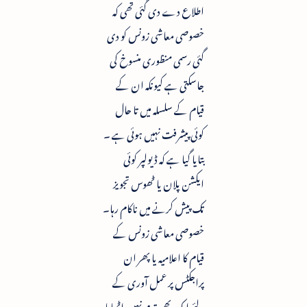
اطلاع دے دی گئی تھی کہ
خصوصی معاشی زونس کو دی
گئی رسمی منظوری منسوخ کی
جاسکتی ہے کیونکہ ان کے
قیام کے سلسلہ میں تا حال
کوئی پیشرفت نہیں ہوئی ہے ۔
بتایا گیا ہے کہ ڈیولپر کوئی
ایکشن پلان یا ٹھوس تجویز
تک پیش کرنے میں ناکام رہا۔
خصوصی معاشی زونس کے
قیام کا اعلامیہ یا پھر ان
پراجکٹس پر عمل آوری کے
لئے ایک بھی قدم نہیں اٹھایا