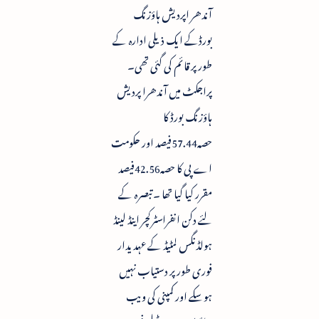
آندھر اپردیش ہاؤزنگ
بورڈکے ایک ذیلی ادارہ کے
طور پر قائم کی گئی تھی۔
پراجکٹ میں آندھرا پردیش
ہاؤزنگ بورڈ کا
حصہ57.44فیصد اور حکومت
اے پی کا حصہ42.56فیصد
مقرر کیا گیا تھا ۔ تبصرہ کے
لئے دکن انفراسٹرکچر اینڈ لینڈ
ہولڈنگس لمٹیڈ کے عہدیدار
فوری طور پر دستیاب نہیں
ہوسکے اور کمپنی کی ویب