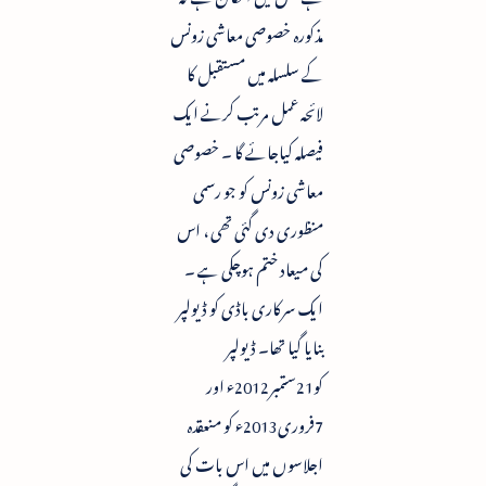
مذکورہ خصوصی معاشی زونس
کے سلسلہ میں مستقبل کا
لائحہ عمل مرتب کرنے ایک
فیصلہ کیاجائے گا ۔ خصوصی
معاشی زونس کو جو رسمی
منظوری دی گئی تھی ، اس
کی میعاد ختم ہوچکی ہے ۔
ایک سرکاری باڈی کو ڈیولپر
بنایا گیا تھا۔ ڈیولپر
کو21ستمبر2012ء اور
7فروری2013ء کو منعقدہ
اجلاسوں میں اس بات کی