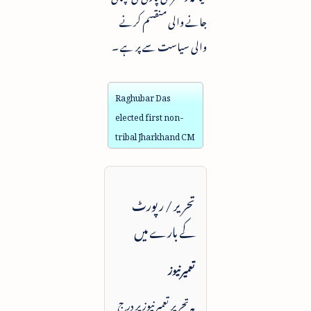
جانے والی منقسم کرنے
والی سیاست سے پر ہے ۔
Raghubar Das
elected first non-
tribal Jharkhand CM
تحریر / رپورٹ
کے بارے میں
تعمیرنیوز
یہ تحریر تعمیرنیوز پر درج