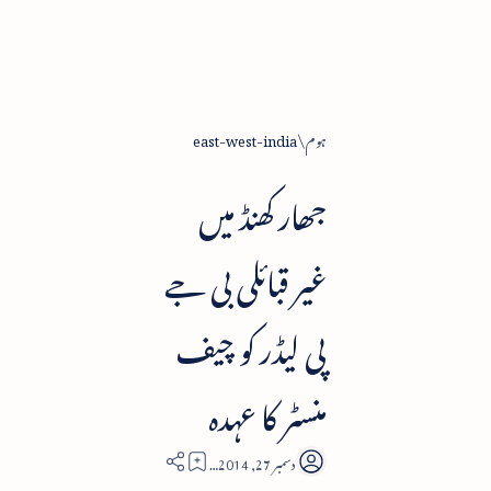
ہوم
east-west-india
جھار کھنڈ میں
غیر قبائلی بی جے
پی لیڈر کو چیف
منسٹر کا عہدہ
1