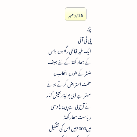
26/دسمبر
پٹنہ
پی ٹی آئی
ایک غیر قبائلی رگھوویر داس
کے جھار کھنڈ کے نئے چیف
منسٹر کے طور پر انخاب پر
سخت اعتراض کرتے ہوئے
سینئر جے ڈی یو لیڈر نتیش کمار
نے آج بی جے پی پر پڑوسی
ریاست جھار کھنڈ
میں2000میں اس کی تشکیل