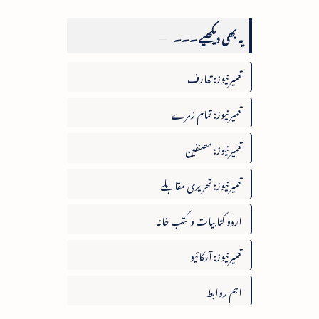
یہ بھی دیکھیے ۔۔۔
تعمیرنیوز: تعارف
تعمیرنیوز: تمام زمرے
تعمیرنیوز: مصنفین
تعمیرنیوز: تحریری مقابلے
اردو کتابیات و کتب خانہ
تعمیرنیوز: آرکائیو
اہم روابط