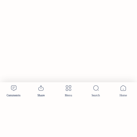
Publisher & Editorial Information
Established:
December 2012
Publisher:
Taemeer Web Design & Development
Head Office:
Hyderabad, Telangana, India