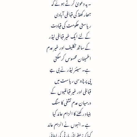
۔ یہ دعویٰ کرتے ہوئے کہ
جھار کھنڈ کی قبائلی آبادی
ریاستی حکومت کی قیادت
کے لئے ایک غیر قبائلی لیڈر
کے ساتھ تکلیف اور غیر عدم
اطمینان محسوس کرسکتی
ہے۔ سینئر لیڈر نے بی جے
پی پر پڑوسی ریاست میں
قبائلی اور غیر قبائلیوں کے
درمیان عدم تشفی کا سنگ
بنیاد رکھنے کا الزام عائد کیا
ہے ۔ انہوں نے الزام عائد
کیا کہ زعفرانی پارٹی کی اپنائی