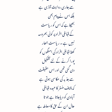
سے جاری روایت توڑی ہے
بلکہ اس نے پیام بھی
بھیجاہے کہ اس کو ریاست
کے قبائلی افراد پر کوئی بھروسہ
نہیں ہے ۔ ریاست جھار
کھنڈ قبائلی افراد کی امنگوں کو
پورا کرنے کے لئے تشکیل
دی گئی تھی اور اس حقیقت
سے جذبہ کی عکاسی ہوتی ہے
کہ چیف منسٹر کا عہدہ قبائلی
آبادی کو دیاجاتا ہے جو تا
حال ان کے حق کا معاملہ ہے