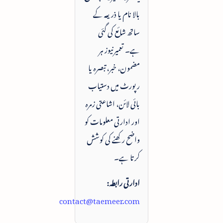
بالا نام یا ذریعہ کے
ساتھ شائع کی گئی
ہے۔ تعمیرنیوز ہر
مضمون، خبر، تبصرہ یا
رپورٹ میں دستیاب
بائی لائن، اشاعتی زمرہ
اور ادارتی معلومات کو
واضح رکھنے کی کوشش
کرتا ہے۔
ادارتی رابطہ:
contact@taemeer.com