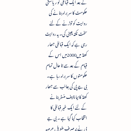
کے بعد ایک قبائلی کو ریاستی
حکومت کا سربراہ بنانے کی
روایت کو توڑنے کے لئے
سخت نکتہ چینی کی۔ یہ روایت
رہی ہے کہ ایک قبائلی جھار
کھنڈ میں2000میں اس کے
قیام کے بعدسے تا حال تمام
حکومتوں کا سربراہ رہا ہے۔
بی جے پی کی جانب سے جھار
کھنڈ کا نیا چیف منسٹربنانے
کے لئے ایک غیر قبائلی کا
انتخاب کیا گیا ہے ۔ بی جے
پی نے نہ صرف طویل عرصہ