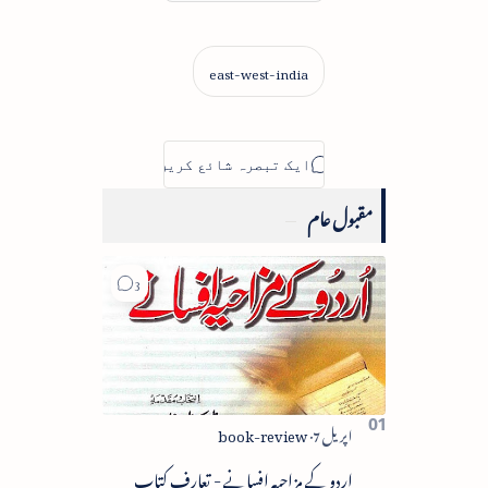
مقبول عام
اردو کے مزاحیہ افسانے - تعارف کتاب