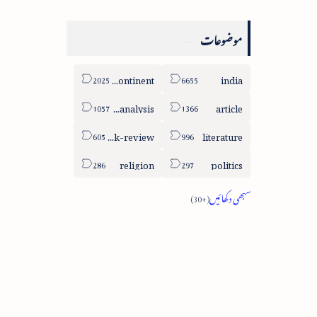
موضوعات
sub-continent
india
column-analysis
article
book-review
literature
religion
politics