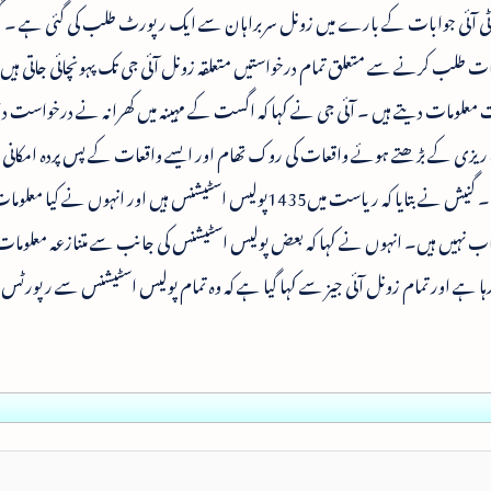
ر ٹی آئی جوابات کے بارے میں زونل سربراہان سے ایک رپورٹ طلب کی گئی ہے ۔
لومات طلب کرنے سے متعلق تمام درخواستیں متعلقہ زونل آئی جی تک پہونچائی جاتی 
 معلومات دیتے ہیں ۔ آئی جی نے کہا کہ اگست کے مہینہ میں کھرانہ نے درخواست دا
یزی کے بڑھتے ہوئے واقعات کی روک تھام اور ایسے واقعات کے پس پردہ امکانی
کے بارے میں دس نکات پر جواب طلب کیا گیا تھا۔ گنیش نے بتایا کہ ریاست میں1435پولیس اسٹیشنس ہیں اور انہوں 
ب نہیں ہیں۔ انہوں نے کہا کہ بعض پولیس اسٹیشنس کی جانب سے متنازعہ معلومات ک
ہا ہے اور تمام زونل آئی جیز سے کہا گیا ہے کہ وہ تمام پولیس اسٹیشنس سے رپورٹ