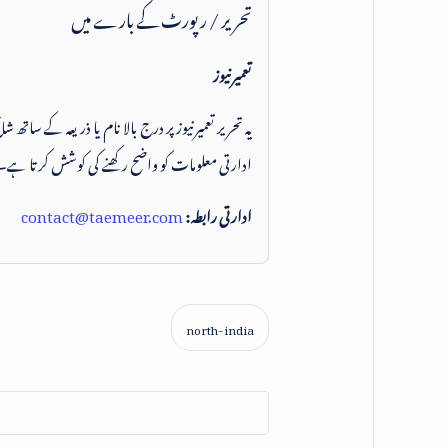
تحریر / رپورٹ کے بارے میں
تعمیرنیوز
یہ تحریر تعمیرنیوز پر درج بالا نام یا ذریعہ کے ساتھ
ادارتی معلومات کو واضح رکھنے کی کوشش کرتا ہے۔
ادارتی رابطہ:
contact@taemeer.com