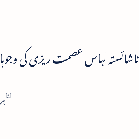
ناشائستہ لباس عصمت ریزی کی وجو