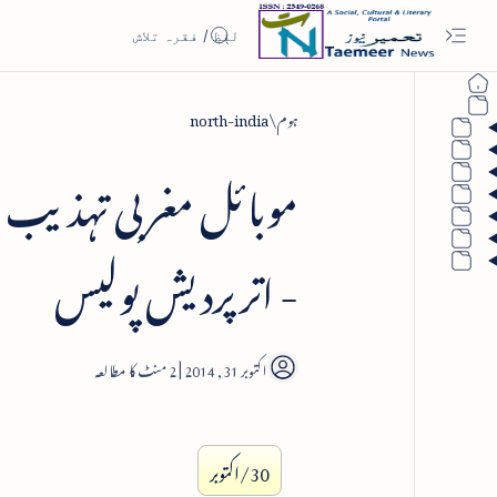
ہوم
north-india
موبائل مغربی تہذیب 
- اترپردیش پولیس
2
30/اکتوبر