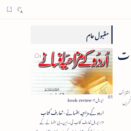
مقبول عام
ہات
اردو کے مزاحیہ افسانے - تعارف کتاب
7/اپریل تعارف کتاب ٹی۔این۔بی افسانے کے
اجزائے ترکیبی یعنی پلاٹ، کردار، مکالمہ، نقطۂ عروج،