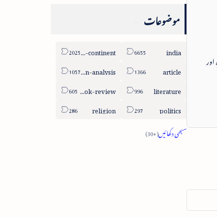
موضوعات
sub-continent
india
 اور
column-analysis
article
book-review
literature
religion
politics