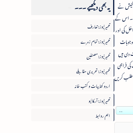
یہ بھی دیکھیے ۔۔۔
 گنیش نے
ہیں۔ اس کے
تعمیرنیوز: تعارف
خل کی اور
 وجوہات
تعمیرنیوز: تمام زمرے
نے کیا معلومات دی ہیں
تعمیرنیوز: مصنفین
ی فراہمی
تعمیرنیوز: تحریری مقابلے
س طلب کریں
اردو کتابیات و کتب خانہ
تعمیرنیوز: آرکائیو
--
اہم روابط