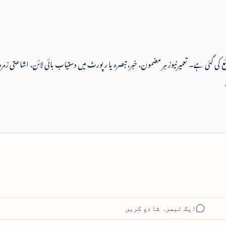
 شائع کی گئی ہے۔ تعمیرنیوز ہر مضمون، خبر، تبصرہ یا رپورٹ میں دستیاب بائی لائن، اشاعتی زمرہ