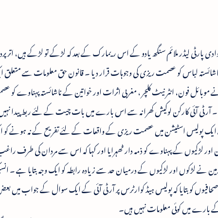
ارٹی لیڈر ملائم سنگھ یادو کے اس ریمارک کے بعد کہ لڑکے تو لڑکے ہیں، اتر پر
شائستہ لباس کو عصمت ریزی کی وجوہات قرار دیا ۔ قانون حق معلومات سے متعلق ا
بائل فون، انٹر نیٹ کلچر ، مغربی اثرات اور خواتین کے ناشائستہ پہناوے کو ع
۔ آر ٹی آئی کارکن لوکیش کھرانہ سے اس بارے میں بات چیت کے لئے ربط پیدا نہیں
د کے ایک پولیس اسٹیشن میں عصمت ریزی کے واقعات کے لئے تفریح کے نہ ہونے کو ایک
ور لڑکیوں کے پہناوے کو ذمہ دار ٹھہرایا اور کہا کہ اس سے مردان کی طرف را
مین نے لڑکوں اور لڑکیوں کے درمیان حد سے زیادہ رابطہ کو ایک وجہ بتایا ہے ۔ انسپ
فیوں کو بتایا کہ پولیس ہیڈ کوارٹرس پر آر ٹی آئی کے ایک سوال کے جواب میں بع
بارے میں کوئی معلومات نہیں ہیں۔