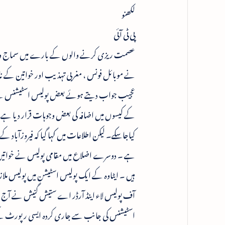
لکھنو
پی ٹی آئی
عصمت ریزی کرنے والوں کے بارے میں سماج وادی پ
نے موبائل فونس ، مغربی تہذیب اور خواتین کے نا
عجیب جواب دیتے ہوئے بعض پولیس اسٹیشنس نے مو
کے کیسوں میں اضافہ کی بعض وجوہات قرار دیا ہے 
کیاجاسکے۔ لیکن اطلاعات میں کہا گیا کہ فیروزآبا
ہے ۔ دوسرے اضلاع میں مقامی پولیس نے خواتین ا
ہیں ۔ ایٹاوہ کے ایک پولیس اسٹیشن میں پولیس ملاز
آف پولیس لاء اینڈ آرڈر اے ستیش گنیش نے آج صحا
اسٹیشنس کی جانب سے جاری کردہ ایسی رپورٹ کے 