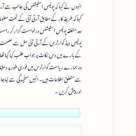
انہوں نے کہا کہ پولیس اسٹیشنس کی جانب سے آ
کہا کہ طریقہ کار کے مطابق آر ٹی آئی کے تحت مع
بعد متعلقہ پولیس اسٹیشنس درخواست گزار کر راست
پولیس ہیڈ کوارٹرس کے آر ٹی آئی سل سے عصمت ر
وہ ہمارے ریاست کوارٹرس میں فوری طور پر دستیا
سے متعلق اطلاعات ہیں۔ انہیں سنجیدگی سے لیاجار
اور پیش کریں ۔