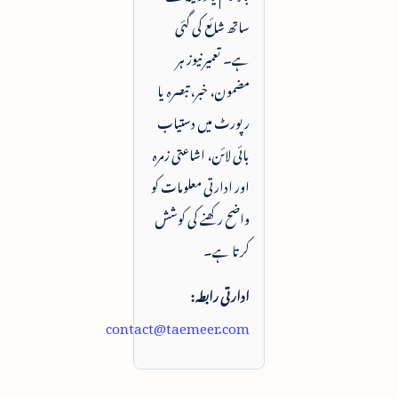
ساتھ شائع کی گئی
ہے۔ تعمیرنیوز ہر
مضمون، خبر، تبصرہ یا
رپورٹ میں دستیاب
بائی لائن، اشاعتی زمرہ
اور ادارتی معلومات کو
واضح رکھنے کی کوشش
کرتا ہے۔
ادارتی رابطہ:
contact@taemeer.com