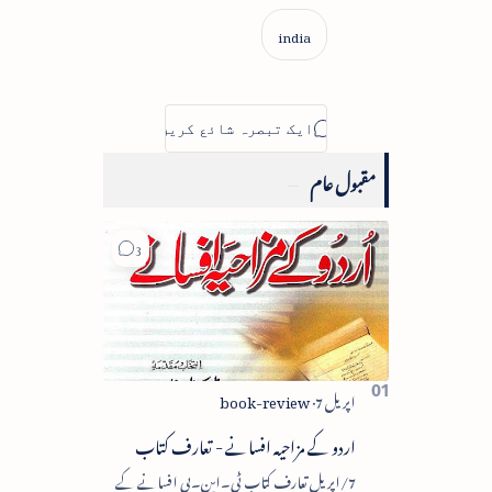
مقبول عام
اردو کے مزاحیہ افسانے - تعارف کتاب
7/اپریل تعارف کتاب ٹی۔این۔بی افسانے کے