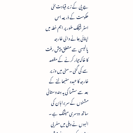
جے پی کے زیر قیادت نئی
حکومت کے ذریعہ اس
اسٹریٹیجک طور پر اہم خطہ میں
اپنائی جانے والی خارجہ
پالیسی سے متعلق پیش رفت
کا خاکہ تیار کرنے کے مقصد
سے کی گئی ۔ مئی میں وزیر
خارجہ کا عہدہ سنبھالنے کے
بعد سے سشما کی یہ ہندوستانی
مشنوں کے سربراہان کی
ساتھ دوسری میٹنگ ہے ۔
انہوں نے دہلی میں مغربی