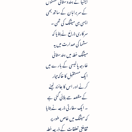
ایشیا کے ہندوستانی مشنوں
کے سربراہان کے ساتھ بھی
ایسی ہی میٹنگ کی تھی ۔
سرکاری ذرائع نے بتایا کہ
سشما کی صدارت میں یہ
میٹنگ خطہ میں ہندستانی
خارجہ پالیسی کے بارے میں
ایک مستقبل کا خاکہ تیار
کرنے اور اس کا جائزہ لینے
کے مقصد سے بلائی گئی ہے
۔ ایک سفارتی ذریعہ نے بتایا
کہ میٹنگ میں خاص طور پر
ثقافتی تعلقات کے ذریعہ خطہ