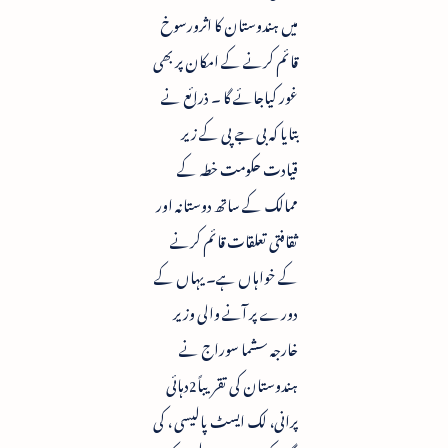
میں ہندوستان کا اثرورسوخ
قائم کرنے کے امکان پر بھی
غور کیاجائے گا ۔ ذرائع نے
بتایا کہ بی جے پی کے زیر
قیادت حکومت خطہ کے
ممالک کے ساتھ دوستانہ اور
ثقافتی تعلقات قائم کرنے
کے خواہاں ہے۔ یہاں کے
دورے پر آنے والی وزیر
خارجہ سشما سوراج نے
ہندوستان کی تقریباً2دہائی
پرانی، لک ایسٹ پالیسی ، کی