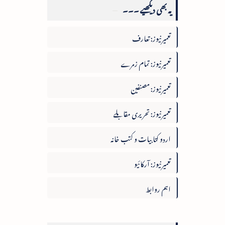
یہ بھی دیکھیے ۔۔۔
تعمیرنیوز: تعارف
تعمیرنیوز: تمام زمرے
تعمیرنیوز: مصنفین
تعمیرنیوز: تحریری مقابلے
اردو کتابیات و کتب خانہ
تعمیرنیوز: آرکائیو
اہم روابط