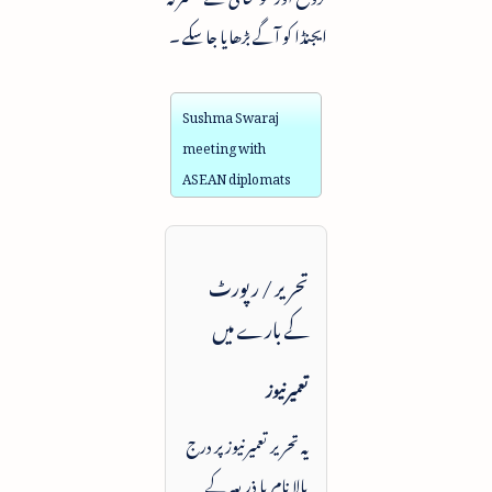
ایجنڈا کو آگے بڑھایا جاسکے ۔
Sushma Swaraj
meeting with
ASEAN diplomats
تحریر / رپورٹ
کے بارے میں
تعمیرنیوز
یہ تحریر تعمیرنیوز پر درج
بالا نام یا ذریعہ کے