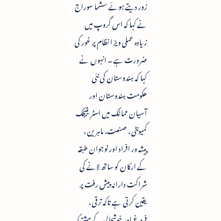
زور دیتے ہوئے سشما سوراج
نے کہا کہ اس گروپ میں
زیادہ عملی ویز ا نظام پر غور کی
ضرورت ہے ۔ انہوں نے
کہا کہ ہندوستان کی نئی
حکومت ہندوستان اور
آسیان ممالک میں اسٹریٹیجک
کمیونٹی ، صنعت، ماہرین ،
پیشہ ور افراد اور نوجوان طبقہ
کے ارکان کو ساتھ لانے کی
شراکت دارانہ پیش رفت پر
یقین کرتی ہے تاکہ ترقی ،
فروغ اور خوشحالی کے مشترکہ