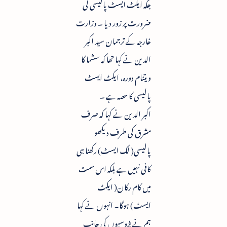
جگہ ایکٹ ایسٹ پالیسی کی
ضرورت پر زور دیا ۔ وزارت
خارجہ کے ترجمان سید اکبر
الدین نے کہا تھا کہ سشما کا
ویتنام دورہ، ایکٹ ایسٹ
پالیسی کا حصہ ہے ۔
اکبر الدین نے کہا کہ صرف
مشرق کی طرف دیکھو
پالیسی( لک ایسٹ) رکھنا ہی
کافی نہیں ہے بلکہ اس سمت
میں کام رکان( ایکٹ
ایسٹ) ہوگا۔ انہوں نے کہا
ہم نے پڑوسیوں کی جانب