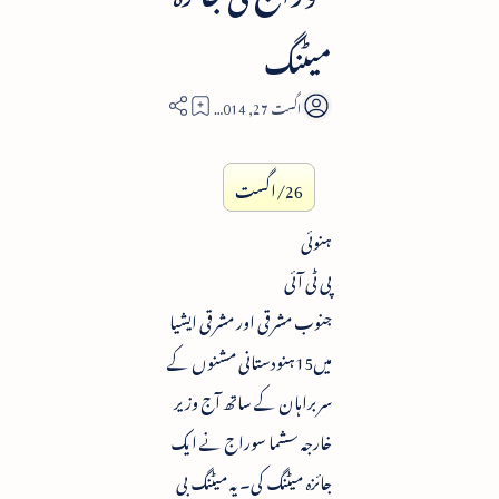
میٹنگ
2
26/اگست
ہنوئی
پی ٹی آئی
جنوب مشرقی اور مشرقی ایشیا
میں15ہنودستانی مشنوں کے
سربراہان کے ساتھ آج وزیر
خارجہ سشما سوراج نے ایک
جائزہ میٹنگ کی۔ یہ میٹنگ بی