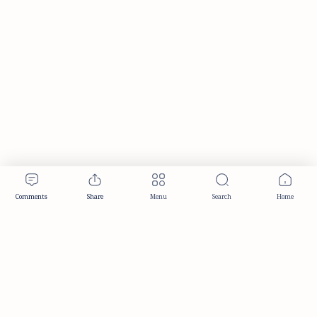
Publisher & Editorial Information
Established:
December 2012
Publisher:
Taemeer Web Design & Development
Head Office:
Hyderabad, Telangana, India
Editorial Responsibility:
TaemeerNews Editorial Team
Founder:
Syed Mukarram Niyaz