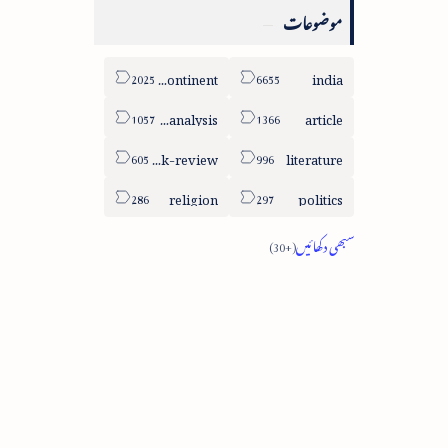
موضوعات
sub-continent
india
column-analysis
article
book-review
literature
religion
politics