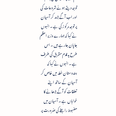
توجہ دیتے ہوئے شروعات کی
اور اب آگے بڑھ کر آسیان
پر توجہ مرکو ز کی ہے ۔ انہوں
نے کہا کہ ہمارے وزیر اعظم
جاپان جارہے ہیں ۔ اس
طرح یہ قدم مشرق کی طرف
ہے ۔ انہوں نے کہا کہ
ہندوستان خطہ میں خاص کر
آسیان کے ساتھ اپنے
تعلقات کو آگے بڑھانے کا
خواہاں ہے ۔ آسیان میں
مضبوط رابطے کی ضرورت پر