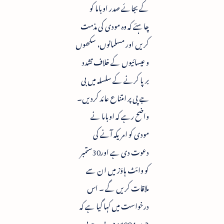
کے بجائے صدر اوباما کو
چاہئے کہ وہ مودی کی مذمت
کریں اور مسلمانوں، سکھوں
و عیسائیوں کے خلاف تشدد
برپا کرنے کے سلسلہ میں بی
جے پی پر امتناع عائد کردیں۔
واضح رہے کہ اوباما نے
مودی کو امریکہ آنے کی
دعوت دی ہے اور30ستمبر
کو وائٹ ہاؤز میں ان سے
ملاقات کریں گے ۔ اس
درخواست میں کہا گیا ہے کہ
جون1984ء میں بی جے پی