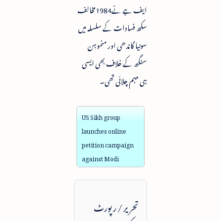
ایف جے نے1984مخالف
سکھ فسادات کے سلسلہ میں
سونیا گاندھی اور منموہن
سنگھ کے خلاف بھی ایسی
ہی مہم چلائی تھی۔
US Sikh group
launches online
petition campaign
against Modi
تحریر / رپورٹ