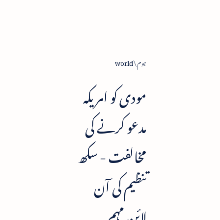
ہوم
world
مودی کو امریکہ
مدعو کرنے کی
مخالفت - سکھ
تنظیم کی آن
لائن مہم