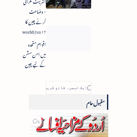
انٹرنیٹ نگرانی
- وضاحت
کرنے چین کا
امریکہ سے
مطالبہ
اقوام متحدہ
میں امن مشن
کے لیے چین
سے زیادہ امداد
طلب
مقبول عام