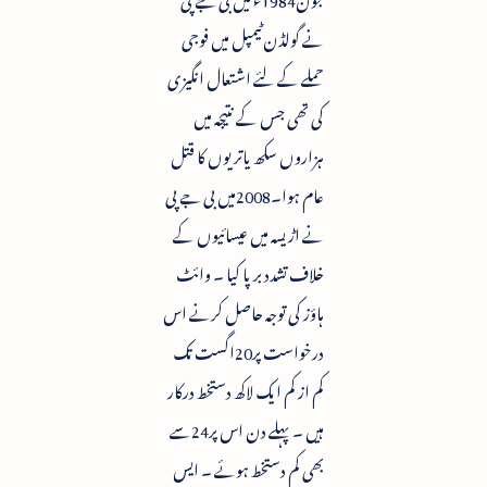
نے گولڈن ٹیمپل میں فوجی
حملے کے لئے اشتعال انگیزی
کی تھی جس کے نتیجہ میں
ہزاروں سکھ یاتریوں کا قتل
عام ہوا۔2008میں بی جے پی
نے اڑیسہ میں عیسائیوں کے
خلاف تشدد برپا کیا ۔ وائٹ
ہاؤز کی توجہ حاصل کرنے اس
درخواست پر20اگست تک
کم از کم ایک لاکھ دستخط درکار
ہیں ۔ پہلے دن اس پر24سے
بھی کم دستخط ہوئے ۔ ایس