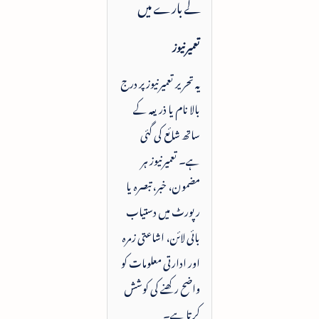
کے بارے میں
تعمیرنیوز
یہ تحریر تعمیرنیوز پر درج
بالا نام یا ذریعہ کے
ساتھ شائع کی گئی
ہے۔ تعمیرنیوز ہر
مضمون، خبر، تبصرہ یا
رپورٹ میں دستیاب
بائی لائن، اشاعتی زمرہ
اور ادارتی معلومات کو
واضح رکھنے کی کوشش
کرتا ہے۔