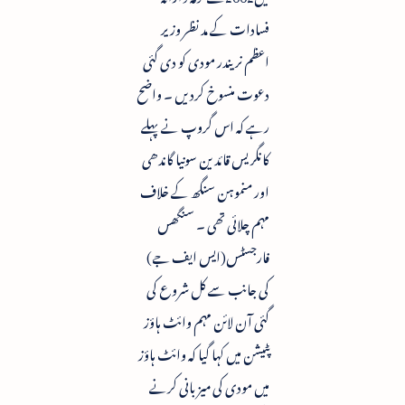
فسادات کے مد نظر وزیر
اعظم نریندر مودی کو دی گئی
دعوت منسوخ کردیں ۔ واضح
رہے کہ اس گروپ نے پہلے
کانگریس قائدین سونیا گاندھی
اور منموہن سنگھ کے خلاف
مہم چلائی تھی ۔ سنگھس
فارجسٹس(ایس ایف جے)
کی جانب سے کل شروع کی
گئی آن لائن مہم وائٹ ہاؤز
پٹیشن میں کہا گیا کہ وائٹ ہاؤز
میں مودی کی میزبانی کرنے