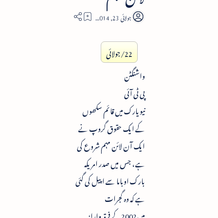
1
22/جولائی
واشنگٹن
پی ٹی آئی
نیویارک میں قائم سکھوں
کے ایک حقوق گروپ نے
ایک آن لائن مہم شروع کی
ہے ، جس میں صدر امریکہ
بارک اوباما سے اپیل کی گئی
ہے کہ وہ گجرات
میں2002کے فرقہ وارانہ