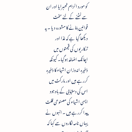
کو مورد الزام ٹھہرایا اور ان
سے نمٹنے کے لئے سخت
قوانین بنانے کا مشورہ دیا ۔ یہ
دیکھا گیا ہے کہ غذا اور
ترکاریوں کی قیمتوں میں
اچانک اضافہ ہوگیا۔ کیونکہ
ذخیرہ اندوزان اشیاء کا ذخیرہ
کررہے ہیں اور مارکٹ میں
اس کی دستیابی کے باوجود
ایسی اشیاء کی مصنوعی قلت
پیدا کررہے ہیں ۔ انہوں نے
یہاں نامہ نگاروں سے کہا کہ