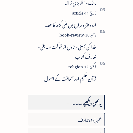
مانگ - انگریزی ترجمہ
اردو طنز و مزاح میں علی گڑھ کا حصہ
خدا کی بستی - ناول از شوکت صدیقی -
تعارف کتاب
قرآن حکیم اور صحافت کے اصول
یہ بھی دیکھیے ۔۔۔
تعمیرنیوز: تعارف