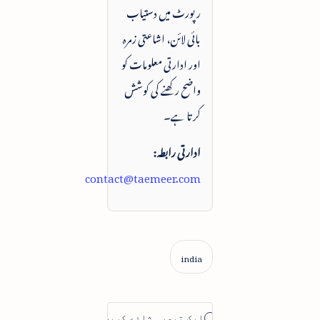
رپورٹ میں دستیاب
بائی لائن، اشاعتی زمرہ
اور ادارتی معلومات کو
واضح رکھنے کی کوشش
کرتا ہے۔
ادارتی رابطہ:
contact@taemeer.com