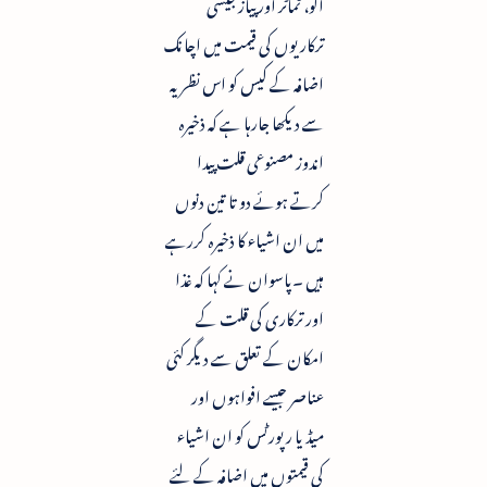
آلو، ٹماٹر اور پیاز جیسی
ترکاریوں کی قیمت میں اچانک
اضافہ کے کیس کو اس نظریہ
سے دیکھا جارہا ہے کہ ذخیرہ
اندوز مصنوعی قلت پیدا
کرتے ہوئے دو تا تین دنوں
میں ان اشیاء کا ذخیرہ کررہے
ہیں ۔پاسوان نے کہا کہ غذا
اور ترکاری کی قلت کے
امکان کے تعلق سے دیگر کئی
عناصر جیسے افواہوں اور
میڈیا رپورٹس کو ان اشیاء
کی قیمتوں میں اضافہ کے لئے