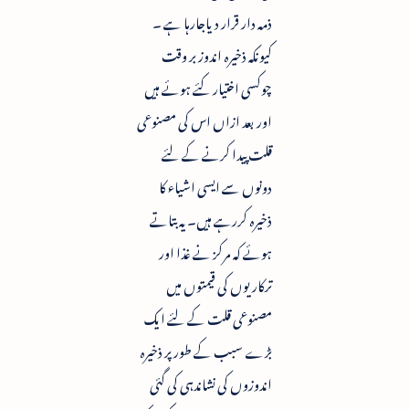
ذمہ دار قرار دیاجارہا ہے ۔
کیونکہ ذخیرہ اندوز بر وقت
چوکسی اختیار کئے ہوئے ہیں
اور بعد ازاں اس کی مصنوعی
قلت پیدا کرنے کے لئے
دونوں سے ایسی اشیاء کا
ذخیرہ کررہے ہیں۔ یہ بتاتے
ہوئے کہ مرکز نے غذا اور
ترکاریوں کی قیمتوں میں
مصنوعی قلت کے لئے ایک
بڑے سبب کے طور پر ذخیرہ
اندوزوں کی نشاندہی کی گئی