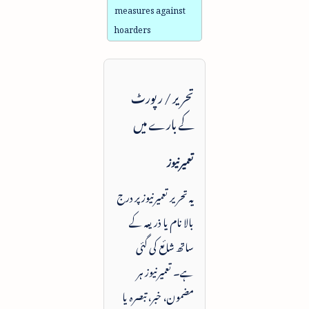
measures against
hoarders
تحریر / رپورٹ
کے بارے میں
تعمیرنیوز
یہ تحریر تعمیرنیوز پر درج
بالا نام یا ذریعہ کے
ساتھ شائع کی گئی
ہے۔ تعمیرنیوز ہر
مضمون، خبر، تبصرہ یا