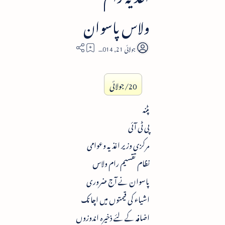
ولاس پاسوان
1
20/جولائی
پٹنہ
پی ٹی آئی
مرکزی وزیر اغذیہ وعوامی
نظام تقسیم رام ولاس
پاسوان نے آج ضروری
اشیاء کی قیمتوں میں اچانک
اضافہ کے لئے ذخیرہ اندوزوں