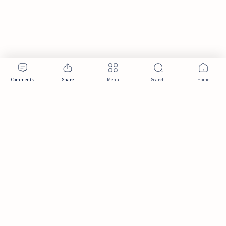
Publisher & Editorial Information
Established:
December 2012
Publisher:
Taemeer Web Design & Development
Head Office:
Hyderabad, Telangana, India
Editorial Responsibility:
TaemeerNews Editorial Team
Founder:
Syed Mukarram Niyaz
ISSN:
2349-0268
Location:
Hyderabad, Telangana, India
Contact:
contact@taemeer.com
|
|
|
|
Editorial Policy
Publisher Information
Editorial Board
Authors & Contributors
|
Contact
Privacy Policy