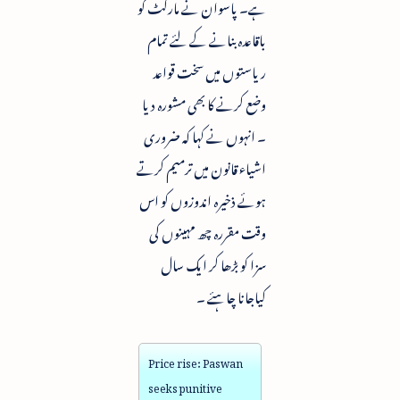
ہے۔ پاسوان نے مارکٹ کو
باقاعدہ بنانے کے لئے تمام
ریاستوں میں سخت قواعد
وضع کرنے کا بھی مشورہ دیا
۔ انہوں نے کہا کہ ضروری
اشیاء قانون میں ترمیم کرتے
ہوئے ذخیرہ اندوزوں کو اس
وقت مقررہ چھ مہینوں کی
سزا کو بڑھا کر ایک سال
کیاجانا چاہئے ۔
Price rise: Paswan
seeks punitive