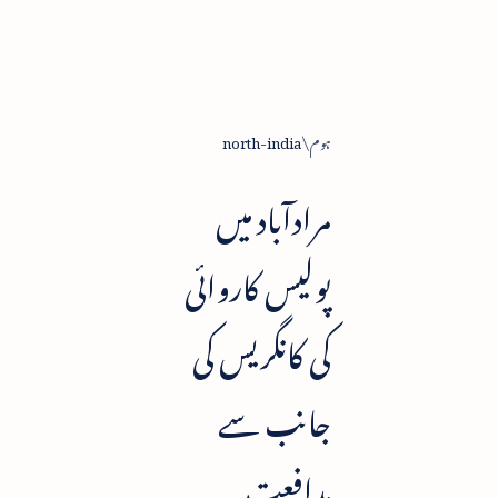
ہوم
north-india
مرادآباد میں
پولیس کاروائی
کی کانگریس کی
جانب سے
مدافعت