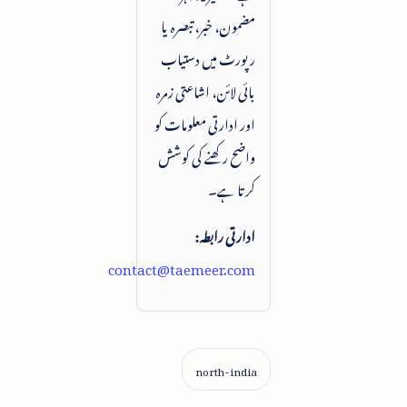
مضمون، خبر، تبصرہ یا
رپورٹ میں دستیاب
بائی لائن، اشاعتی زمرہ
اور ادارتی معلومات کو
واضح رکھنے کی کوشش
کرتا ہے۔
ادارتی رابطہ:
contact@taemeer.com