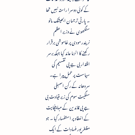
کے کوئی دوسرا راستہ نہیں تھا
۔ پارٹی ترجمان ابھیشک مانو
سنگھوی نے وزیر اعظم
نریندر مودی پر خاموشی برقرار
رکھنے کا الزما عائد کیا جبکہ برسر
اقتدار بی جے پی تقسیم کی
سیاست پر عمل پیرا ہے۔
سردھانہ کے رکن اسمبلی
سنگیت سوم کی زیر قیادت بی
جے پی قائدین کے مہا پنچایت
کے انعقاد پر استفسار کیا ۔ جو
مظفر پور فسادات کے ایک