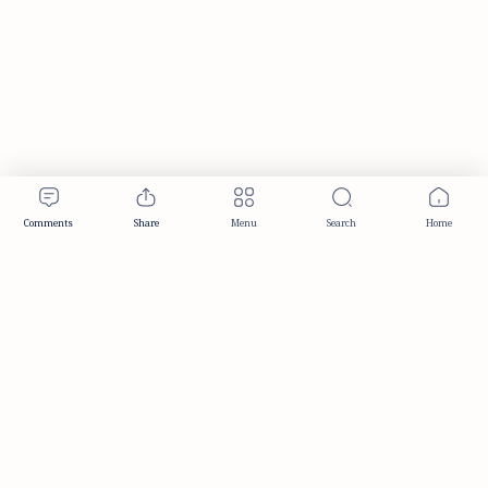
Publisher & Editorial Information
Established:
December 2012
Publisher:
Taemeer Web Design & Development
Head Office:
Hyderabad, Telangana, India
Editorial Responsibility:
TaemeerNews Editorial Team
Founder:
Syed Mukarram Niyaz
ISSN:
2349-0268
Location:
Hyderabad, Telangana, India
Contact:
contact@taemeer.com
|
|
|
|
Editorial Policy
Publisher Information
Editorial Board
Authors & Contributors