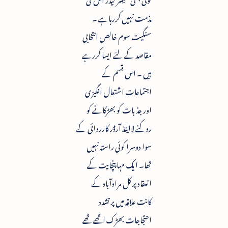
مذمت نہیں کررہاہے ۔
سنگیت سوم خالص انتخابی
مقاصد کے لئے ایسا کررہے
ہیں ۔ اس قسم کے
اجتماعات اشتعال انگیزی
اور جذبات کو بھڑکانے کو
روکنے لااینڈ آرڈر کارروائی کے
سوا دوسرا کوئی راستہ نہیں
تھا۔ ایک مہا پنچایت کے
انعقاد پر کل مرادآباد کے
کانت علاقہ میں پر تشدد
احتجاجات بھڑک اٹھے تھے