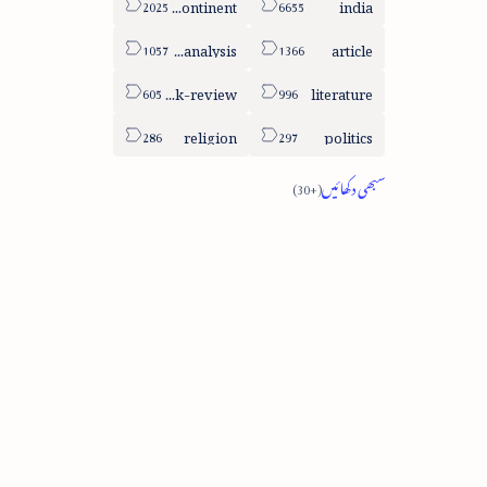
sub-continent
india
column-analysis
article
book-review
literature
religion
politics