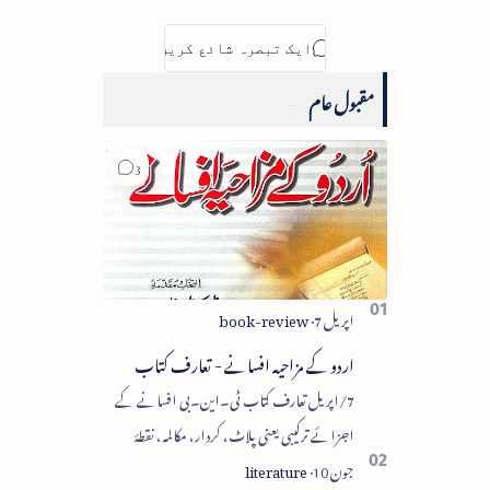
مقبول عام
اردو کے مزاحیہ افسانے - تعارف کتاب
7/اپریل تعارف کتاب ٹی۔این۔بی افسانے کے
اجزائے ترکیبی یعنی پلاٹ، کردار، مکالمہ، نقطۂ
عروج، وحدتِ تاثر میں سے زیادہ سے زیادہ اجزا کا