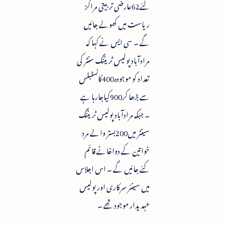
لئے62عارضی تربیتی مراکز
ریاست میں کھولے جائیں
گے ۔ سی ایس نے کہا کہ
مرادآباد پولیس ٹریننگ سنٹر کی
تعداد کو موجودہ400کانسٹبلس
سے بڑھا کر900کیاجارہا ہے
۔ جبکہ مرادآباد پولیس ٹریننگ
سینٹر میں200بستر والے مرد
خواتین کے دواخانے قائم
کئے جائیں گے ۔ اس اجلاس
میں سینئر سرکاری اور پولیس
عہدیدار موجود تھے ۔