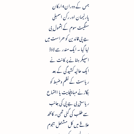
جس کے دوران4ارکان
پارلیمان اور رکن اسمبلی
سنگیت سوم کے بشمول بی
جے پی قائدین کو حراست میں
لیا گیا ۔ ایک مندر سے لاؤڈ
اسپیکر ہٹانے پر کانت نے
ایک حالیہ کشیدگی کے بعد
ریاست کے نظم وضبط کو
بگاڑنے مہا پنچایت یا اجتماع
ریاستی بی جے پی کی جانب
سے طلب کی گئی تھی۔ کانٹھ
علاقے میں کل مشتعل ہجوم