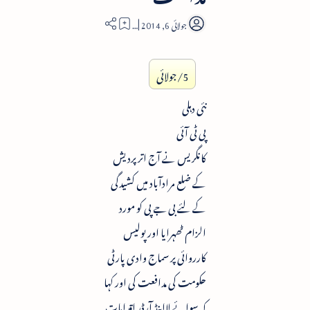
3
5/جولائی
نئی دہلی
پی ٹی آئی
کانگریس نے آج اتر پردیش
کے ضلع مرادآباد میں کشیدگی
کے لئے بی جے پی کو مورد
الزام ٹھہرایا اور پولیس
کارروائی پر سماج وادی پارٹی
حکومت کی مدافعت کی اور کہا
کہ سوائے لااینڈ آرڈر اقدامات