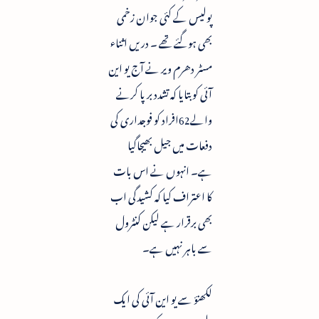
پولیس کے کئی جوان زخمی
بھی ہوگئے تھے ۔ دریں اثناء
مسٹر دھرم ویر نے آج یو این
آئی کو بتایا کہ تشدد برپا کرنے
والے62افراد کو فوجداری کی
دفعات میں جیل بھیجاگیا
ہے۔ انہوں نے اس بات
کا اعتراف کیا کہ کشیدگی اب
بھی برقرار ہے لیکن کنٹرول
سے باہر نہیں ہے۔
لکھنؤ سے یو این آئی کی ایک