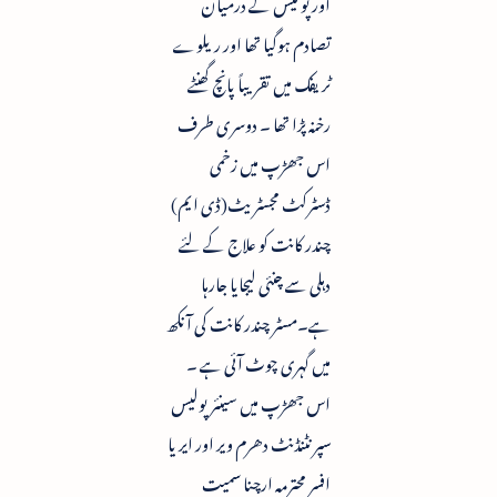
اور پولیس کے درمیان
تصادم ہوگیا تھا اور ریلوے
ٹریفک میں تقریباً پانچ گھنٹے
رخنہ پڑا تھا ۔ دوسری طرف
اس جھڑپ میں زخمی
ڈسٹرکٹ مجسٹریٹ(ڈی ایم)
چندر کانت کو علاج کے لئے
دہلی سے چنئی لیجایا جارہا
ہے۔مسٹر چندر کانت کی آنکھ
میں گہری چوٹ آئی ہے ۔
اس جھڑپ میں سینئر پولیس
سپرنٹنڈنٹ دھرم ویر اور ایریا
افسر محترمہ ارچنا سمیت