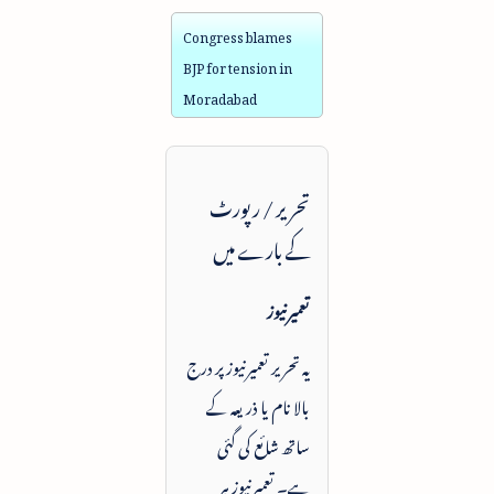
Congress blames
BJP for tension in
Moradabad
تحریر / رپورٹ
کے بارے میں
تعمیرنیوز
یہ تحریر تعمیرنیوز پر درج
بالا نام یا ذریعہ کے
ساتھ شائع کی گئی
ہے۔ تعمیرنیوز ہر