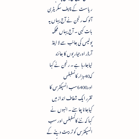
ریاست کے چیف سکریٹری
آلوک رنجن نے آج یہاں یہ
بات کہی ۔ آج یہاں محکمہ
پولیس کی جانب سے لا اینڈ
آرڈر اور تیاریوں کا جائزہ
لیاجارہا ہے ۔ رنجن نے کہا
کہ40ہزار کانسٹبلس
اور6400سب انسپکٹرس کا
تقرر ایک شفاف انداز میں
کیاجانا چاہئے ۔ انہوں نے
کہا کہ نئے کانسٹبلس اور سب
انسپکٹرس کو تربیت دینے کے