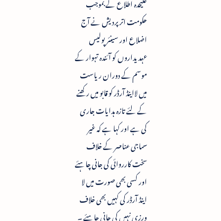
علیحدہ اطلاع کے بموجب
حکومت اتر پردیش نے آج
اضلاع اور سینئر پولیس
عہدیداروں کو آئندہ تہوار کے
موسم کے دوران ریاست
میں لااینڈ آرڈر کو قابو میں رکھنے
کے لئے تازہ ہدایات جاری
کی ہے اور کہا ہے کہ غیر
سماجی عناصر کے خلاف
سخت کارروائی کی جانی چاہئے
اور کسی بھی صورت میں لا
اینڈ آرڈر کی کہیں بھی خلاف
ورزی نہیں کی جانی چاہئے ۔