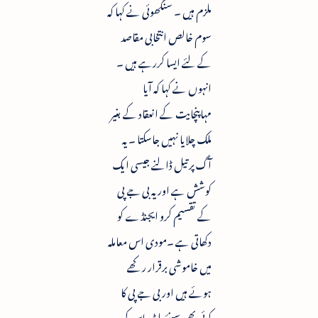
ملزم ہیں ۔ سنگھوئی نے کہا کہ
سوم خالص انتخابی مقاصد
کے لئے ایسا کررہے ہیں ۔
انہوں نے کہا کہ آیا
مہاپنچایت کے انعقاد کے بغیر
ملک چلایا نہیں جاسکتا ۔ یہ
آگ پر تیل ڈالنے جیسی ایک
کوشش ہے اور یہ بی جے پی
کے تقسیم کرو ایجنڈے کو
دکھاتی ہے ۔مودی اس معاملہ
میں خاموشی برقرار رکھے
ہوئے ہیں اور بی جے پی کا
کوئی بھی سینئر لیڈر اس کی