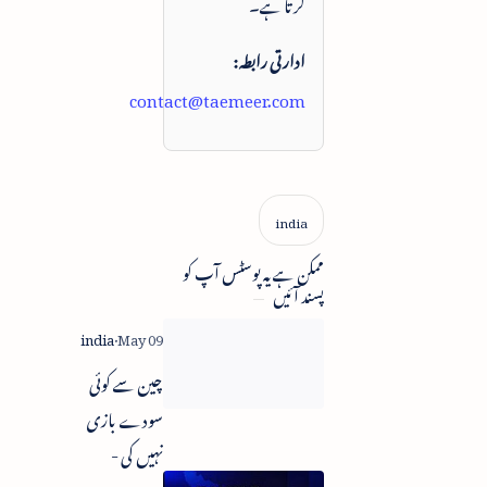
کرتا ہے۔
ادارتی رابطہ:
contact@taemeer.com
ممکن ہے یہ پوسٹس آپ کو
پسند آئیں
چین سے کوئی
سودے بازی
نہیں کی -