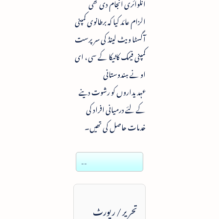
انکوائری انجام دی تھی
الزام عائد کیا کہ برطانوی کمپنی
آگسٹا ویٹ لینڈ کی سرپرست
کمپنی فیمک کاٹیکا کے سی ، ای
او نے ہندوستانی
عہدیداروں کو رشوت دینے
کے لئے درمیانی افراد کی
خدمات حاصل کی تھیں۔
--
تحریر / رپورٹ