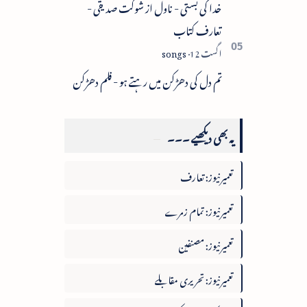
خدا کی بستی - ناول از شوکت صدیقی -
تعارف کتاب
تم دل کی دھڑکن میں رہتے ہو - فلم دھڑکن
یہ بھی دیکھیے ۔۔۔
تعمیرنیوز: تعارف
تعمیرنیوز: تمام زمرے
تعمیرنیوز: مصنفین
تعمیرنیوز: تحریری مقابلے