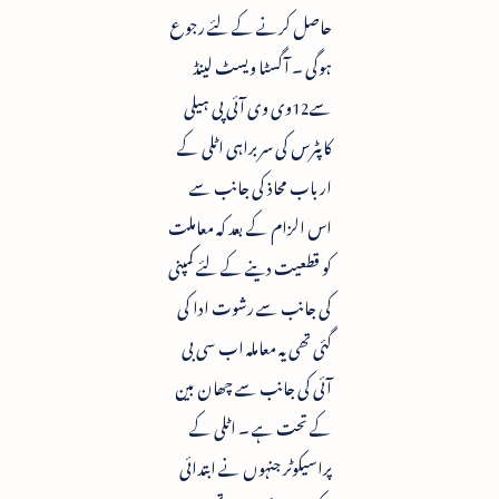
حاصل کرنے کے لئے رجوع
ہوگی ۔ آگسٹا ویسٹ لینڈ
سے12وی وی آئی پی ہیلی
کاپٹرس کی سربراہی اٹلی کے
ارباب محاذ کی جانب سے
اس الزام کے بعد کہ معاملت
کو قطعیت دینے کے لئے کمپنی
کی جانب سے رشوت ادا کی
گئی تھی یہ معاملہ اب سی بی
آئی کی جانب سے چھان بین
کے تحت ہے ۔ اٹلی کے
پراسیکوٹر جنہوں نے ابتدائی