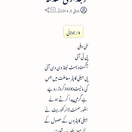
2
4/جولائی
نئی دہلی
پی ٹی آئی
آگسٹاویسٹ لینڈ وی وی آئی
پی ہیلی کاپٹر معاملت میں جس
کی مالیت3600کروڑ روپے
ہے گرمی پیدا کرتے ہوئے
انفورسمنٹ ڈائرکٹوریٹ نے
ہیلی کاپٹروں کے حصول کے
لئے مبینہ طور پر رشوت