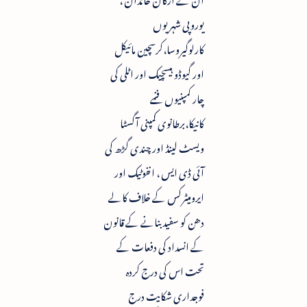
یوروپی شہریوں
کارلوگیروسا،کرسچین مائیکل
اور گیوڈو ہیسچیک اور اٹلی کی
چار کمپنیوں فنمے
کانیکا،برطانوی کمپنی آگسٹا
ویسٹ لینڈ اور چندی گڑھ کی
آئی ڈی ایس ، انفوٹیک اور
ایرومیٹرکس کے خلاف کالے
دھن کو سفید بنانے کے قانون
کے انسداد کی دفعات کے
تحت اس کی درج کردہ
فوجداری شکایت درج