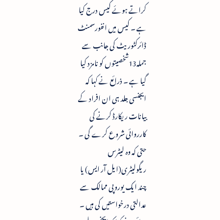
کراتے ہوئے کیس درج کیا
ہے ۔ کیس میں انفورسمنٹ
ڈائرکٹوریٹ کی جانب سے
جملہ13شخصیتوں کو نامزد کیا
گیا ہے ۔ ذرائع نے کہا کہ
ایجنسی جلد ہی ان افراد کے
بیانات ریکارڈ کرنے کی
کارروائی شروع کرے گی ۔
حتی کہ وہ لیٹرس
ریگولیٹری(ایل آر ایس) یا
چند ایک یوروپی ممالک سے
عدالتی درخواستیں کی ہیں ۔