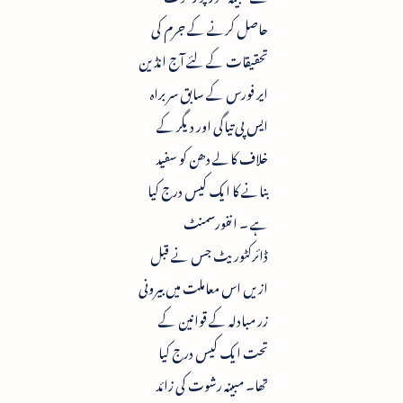
حاصل کرنے کے جرم کی
تحقیقات کے لئے آج انڈین
ایر فورس کے سابق سربراہ
ایس پی تیاگی اور دیگر کے
خلاف کالے دھن کو سفید
بنانے کا ایک کیس درج کیا
ہے ۔ انفورسمنٹ
ڈائرکٹوریٹ جس نے قبل
ازیں اس معاملت میں بیرونی
زر مبادلہ کے قوانین کے
تحت ایک کیس درج کیا
تھا۔ مبینہ رشوت کی زائد