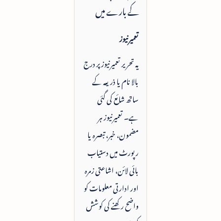
کے بارے میں
تعمیرنیوز
یہ تحریر تعمیرنیوز پر درج
بالا نام یا ذریعہ کے
ساتھ شائع کی گئی
ہے۔ تعمیرنیوز ہر
مضمون، خبر، تبصرہ یا
رپورٹ میں دستیاب
بائی لائن، اشاعتی زمرہ
اور ادارتی معلومات کو
واضح رکھنے کی کوشش