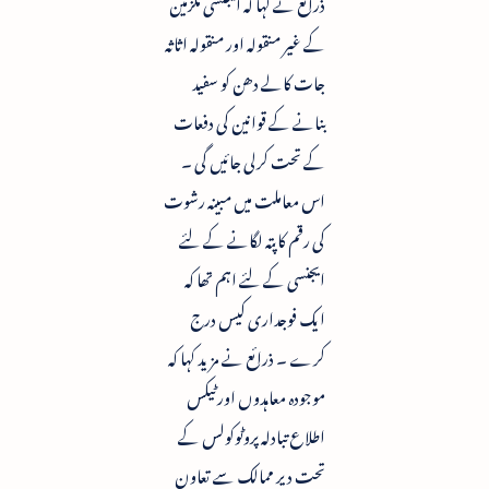
ذرائع نے کہا کہ ایجنسی ملزمین
کے غیر منقولہ اور منقولہ اثاثہ
جات کالے دھن کو سفید
بنانے کے قوانین کی دفعات
کے تحت کرلی جائیں گی ۔
اس معاملت میں مبینہ رشوت
کی رقم کا پتہ لگانے کے لئے
ایجنسی کے لئے اہم تھا کہ
ایک فوجداری کیس درج
کرے ۔ ذرائع نے مزید کہا کہ
موجودہ معاہدوں اور ٹیکس
اطلاع تبادلہ پروٹوکولس کے
تحت دیر ممالک سے تعاون