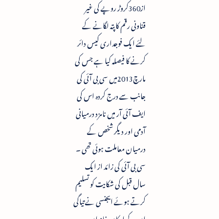
از360کروڑ روپے کی غیر
قناونی رقم کا پتہ لگانے کے
لئے ایک فوجداری کیس دائر
کرنے کا فیصلہ کیا ہے جس کی
مارچ2013میں سی بی آئی کی
جانب سے درج کردہ اس کی
ایف آئی آر میں نامزد درمیانی
آدمی اور دیگر شخص کے
درمیان معاملت ہوئی تھی ۔
سی بی آئی کی زائد از ایک
سال قبل کی شکایت کو تسلیم
کرتے ہوئے ایجنسی نے تیاگی
ان کے ارکان خاندان ،