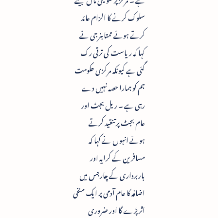
سلوک کرنے کا الزام عائد
کرتے ہوئے ممتابنرجی نے
کہا کہ ریاست کی ترقی رک
گئی ہے کیونکہ مرکزی حکومت
ہم کو ہمارا حصہ نہیں دے
رہی ہے ۔ ریل بجٹ اور
عام بجٹ پر تنقید کرتے
ہوئے انہوں نے کہا کہ
مسافرین کے کرایہ اور
باربرداری کے چارجس میں
اضافہ کا عام آدمی پر ایک منفی
اثر پڑے گا اور ضروری