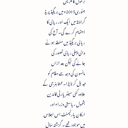
ترنمول کانگریس
جنوری2015ء میں بریگیڈ پریڈ
گراؤنڈ میں ایک اور ریالی کا
اہتمام کرے گی۔ آج کی
ریالی بریگیڈ میں منعقد ہونے
والی پہلی ریالی تصور کی
جائے گی لیکن بعد ازاں
مانسون کی وجہ سے مقام کو
تبدیل کرنا پڑا۔ ممتا بنرجی کے
علاوہ کئی سینئر پارٹی قائدین
بشمول ریاستی وزراء اور
ارکان پارلیمنٹ اس اجلاس
میں موجود تھے ۔ گزشتہ سال