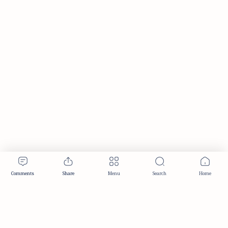
Publisher & Editorial Information
Established:
December 2012