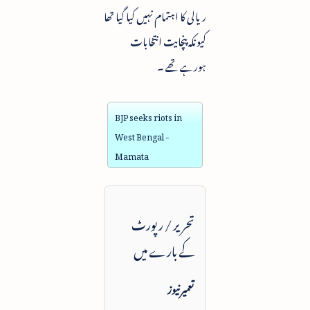
ریالی کا اہتمام نہیں کیا گیا تھا
کیونکہ پنچایت انتخابات
ہورہے تھے ۔
BJP seeks riots in
West Bengal -
Mamata
تحریر / رپورٹ
کے بارے میں
تعمیرنیوز