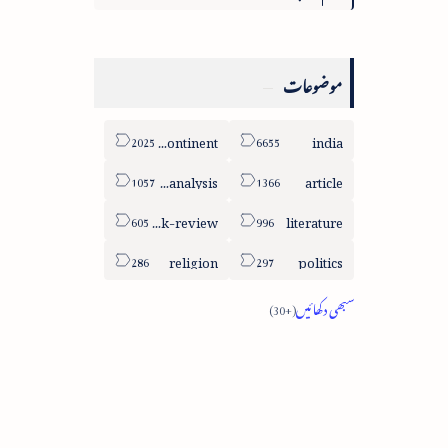
موضوعات
sub-continent
india
column-analysis
article
book-review
literature
religion
politics