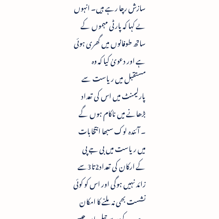
سازش رچا رہے ہیں۔ انہوں
ںے کہا کہ پارٹی مہموں کے
ساتھ طوفانوں میں گھری ہوئی
ہے اور دعویٰ کیا کہ وہ
مستقبل میں ریاست سے
پارلیمنٹ میں اس کی تعداد
بڑھانے میں ناکام ہوں گے
۔ آئندہ لوک سبھا انتخابات
میں ریاست میں بی جے پی
کے ارکان کی تعداد2تا3سے
زائد نہیں ہوگی اور اس کو کوئی
نشست بھی نہ ملنے کا امکان
ہے ۔ مرکز پر سوتیلی ماں جیسے