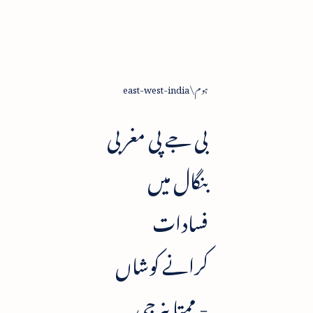
ہوم
east-west-india
بی جے پی مغربی
بنگال میں
فسادات
کرانے کوشاں
- ممتا بنرجی