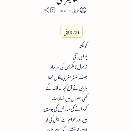
2
21/جولائی
کولکتہ
یو این آئی
ترنمول کانگریس کی سربراہ
چیف منسٹر مغربی بنگال ممتا
بنرجی نے آج کہا کہ ملک کے
کئی حصوں میں فسادات
کروانے کی سازشیں کی جارہی
ہیں اور عوام سے اپیل کی کہ
ایسی کوششوں کو ناکام بنادیں