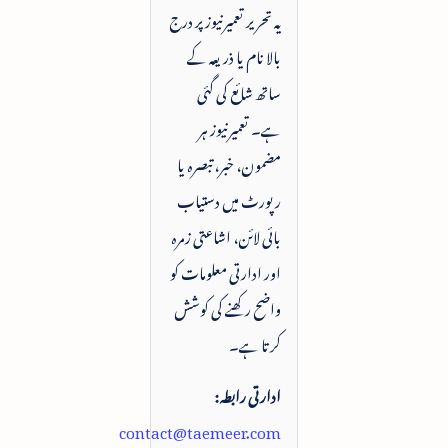
یہ تحریر تعمیرنیوز پر درج
بالا نام یا ذریعہ کے
ساتھ شائع کی گئی
ہے۔ تعمیرنیوز ہر
مضمون، خبر، تبصرہ یا
رپورٹ میں دستیاب
بائی لائن، اشاعتی زمرہ
اور ادارتی معلومات کو
واضح رکھنے کی کوشش
کرتا ہے۔
ادارتی رابطہ:
contact@taemeer.com