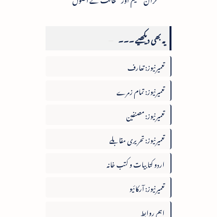
یہ بھی دیکھیے ۔۔۔
تعمیرنیوز: تعارف
تعمیرنیوز: تمام زمرے
تعمیرنیوز: مصنفین
تعمیرنیوز: تحریری مقابلے
اردو کتابیات و کتب خانہ
تعمیرنیوز: آرکائیو
اہم روابط