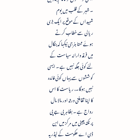
۔ شہر کے قلب میں یوم
شہیداں کے موقع پر ایک بڑی
ریالی سے خطاب کرتے
ہوئے ممتا بنرجی نیکہا کہ بنگال
میں فرقہ وارانہ سیاست کے
لئے کوئی جگہ نہیں ہے ۔ ایسی
کوششوں سے یہاں کوئی فائدہ
نہیں ہوگا۔، ریاست کا اس
کا اپنا ثقافتی ورثہ اور مالا مال
رواج ہے ۔ بظاہر بی جے پی
پر نکتہ چینی میں مرکز میں این
ڈی اے حکومت کے لیڈر یہ