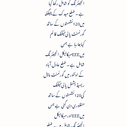
انجینئرنگ کو شامل رکھا گیا
ہے ۔ ضلع میدک کے چیگنٹہ
میں120نشستوں کے ساتھ
گورنمنٹ پالی ٹیکنک قائم
کیاجارہا ہے جس
میںEEEمیکانیکل انجینئرنگ
شامل ہے ۔ ضلع عادل آباد
کے اونٹور میں گورنمنٹ ماڈل
ریسیڈیشنل پالی ٹیکنک
کی120نشستوں کے ساتھ
منظوری دی گئی ہے جس
میںEEEاور میکانیکل
انجینئرنگ شامل ہیں ۔ ضلع