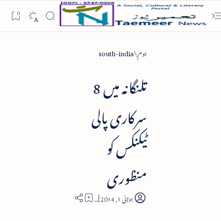
ہوم
south-india
تلنگانہ میں 8
سرکاری پالی
ٹیکنکس کو
منظوری
2