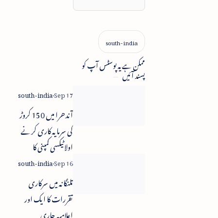
ممکن ہے یہ پوسٹس آپ کو
پسند آئیں
آندھرا میں 150 کروڑ
کی سرمایہ کاری کرنے
اولا ٹیکسی کمپنی کا
اعلان
تلنگانہ میں سرکاری
تقررات کا ایک اور
اعلامیہ جاری