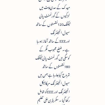
میدک کے سدی پیٹ میں
لڑکیوں کے گورنمنٹ پالی
ٹیکنک120نشستوں کے ساتھ
سیول انجینئرنگ
اورEEEکے ساتھ آغاز ہورہا
ہے ۔ ضلع محبوب نگر کے
کوسگی میں گورنمنٹ پالی ٹیکنک
180نشستوں کے ساتھ
شروع کیاجارہاہے جس میں
سیول انجینئرنگ میکانیکل
انجینئرنگ اور EEEکو شامل
رکھا گیا ۔ سکریٹری فنی تعلیم