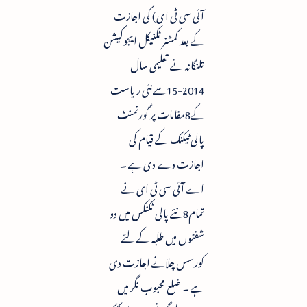
آئی سی ٹی ای) کی اجازت
کے بعد کمشنر ٹکنیکل ایجوکیشن
تلنگانہ نے تعلیمی سال
2014-15سے نئی ریاست
کے8مقامات پر گورنمنٹ
پالی ٹیکنک کے قیام کی
اجازت دے دی ہے ۔
اے آئی سی ٹی ای نے
تمام8نئے پالی ٹکنکس میں دو
شفٹوں میں طلبہ کے لئے
کورسس چلانے اجازت دی
ہے ۔ ضلع محبوب نگر میں