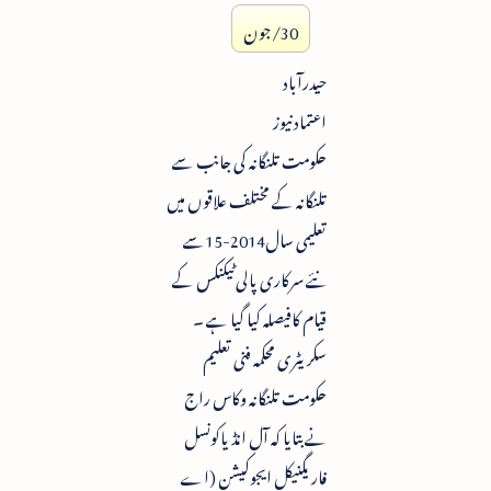
30/جون
حیدرآباد
اعتماد نیوز
حکومت تلنگانہ کی جانب سے
تلنگانہ کے مختلف علاقوں میں
تعلیمی سال2014-15سے
نئے سرکاری پالی ٹیکنکس کے
قیام کافیصلہ کیا گیا ہے ۔
سکریٹری محکمہ فنی تعلیم
حکومت تلنگانہ وکاس راج
نے بتایا کہ آل انڈیاکونسل
فاریگنیکل ایجوکیشن (اے