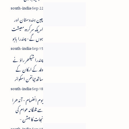
چین ہندوستان اور
امریکہ سرکردہ معیشت
ہوں گے - چندرا بابو
نائیڈو
چندرا شیکھر راؤ نے
وفد کے ارکان کے
ساتھ تیاننمن اسکوائر
اور دیوار چین کا نظارہ
کیا
یوم انضمام - آندھرا
سے تلنگانہ عوام کی
نجات کا جشن -
نرسمہا ریڈی