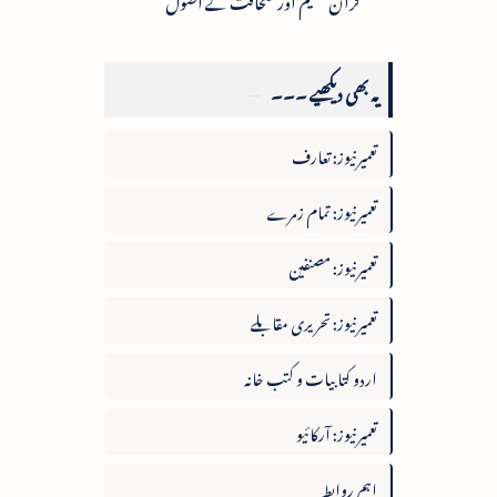
یہ بھی دیکھیے ۔۔۔
تعمیرنیوز: تعارف
تعمیرنیوز: تمام زمرے
تعمیرنیوز: مصنفین
تعمیرنیوز: تحریری مقابلے
اردو کتابیات و کتب خانہ
تعمیرنیوز: آرکائیو
اہم روابط