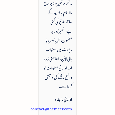
یہ تحریر تعمیرنیوز پر درج
بالا نام یا ذریعہ کے
ساتھ شائع کی گئی
ہے۔ تعمیرنیوز ہر
مضمون، خبر، تبصرہ یا
رپورٹ میں دستیاب
بائی لائن، اشاعتی زمرہ
اور ادارتی معلومات کو
واضح رکھنے کی کوشش
کرتا ہے۔
ادارتی رابطہ:
contact@taemeer.com