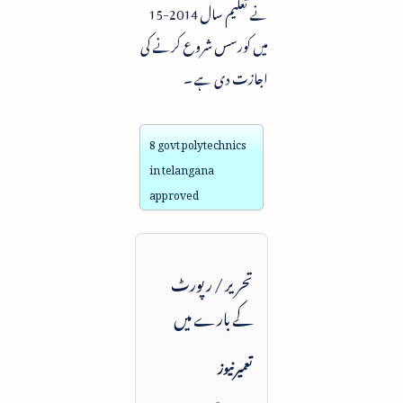
نے تعلیم سال 2014-15
میں کورسس شروع کرنے کی
اجازت دی ہے ۔
8 govt polytechnics
in telangana
approved
تحریر / رپورٹ
کے بارے میں
تعمیرنیوز