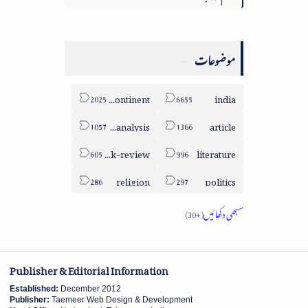
موضوعات
sub-continent
india
column-analysis
article
book-review
literature
religion
politics
Publisher & Editorial Information
Established:
December 2012
Publisher:
Taemeer Web Design & Development