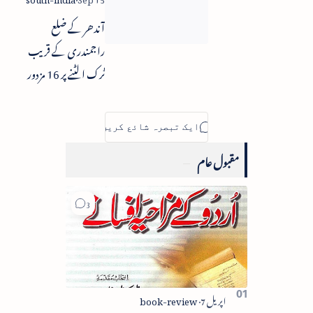
آندھر کے ضلع
راجمندری کے قریب
ٹرک الٹنے پر 16 مزدور
ہلاک
مقبول عام