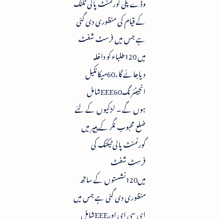
وڈے پلی گورنمنٹ پالی ٹکنک
کے قیام کی منظوری دی گئی
ہے جس میں فرسٹ شفٹ
میں 120طلباء کو داخلہ
دیاجائے گا ،60میکانکیل
انجینئرنگEEE60شامل
ہوں گے ۔ لڑکیوں کے لئے
ضلع محبوب نگر کے پیپر میں
گورنمنٹ پالی ٹیکنک کی
فرسٹ شفٹ
میں120نشستوں کے ساتھ
منظوری دی گئی ہے جس میں
ای سی ای اورEEEشامل