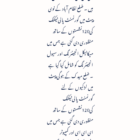
ہیں ۔ ضلع نظام آباد کے نوی
پیٹ میں گورنمنٹ پالی ٹیکنک
کی120نشستوں کے ساتھ
منظوری دی گئی ہے جس میں
میکانیکل انجینئرنگ اور سیول
انجینئرنگ کو شامل کیا گیا ہے
۔ ضلع میدک کے جوگی پیٹ
میں لڑکیوں کے لئے
گورنمنٹ پالی ٹیکنک
کی120نشستوں کے ساتھ
منظوری دی گئی ہے جس میں
ای ای ای اور کمپیوٹر