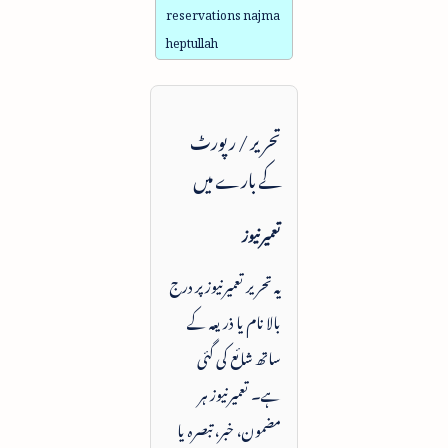
reservations najma
heptullah
تحریر / رپورٹ
کے بارے میں
تعمیرنیوز
یہ تحریر تعمیرنیوز پر درج
بالا نام یا ذریعہ کے
ساتھ شائع کی گئی
ہے۔ تعمیرنیوز ہر
مضمون، خبر، تبصرہ یا