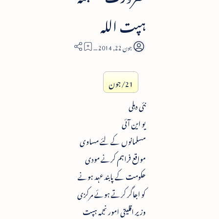
ہپت اللہ
1
21/جون
نئی دہلی
یو این آئی
مسلمانوں کے لئے مساوی
مواقع فراہم کرنے مودی
حکومت کے پابند عہد ہونے
کو اجاگر کرتے ہوئے مرکزی
وزیر اقلیتی امور نجمہ ہپت