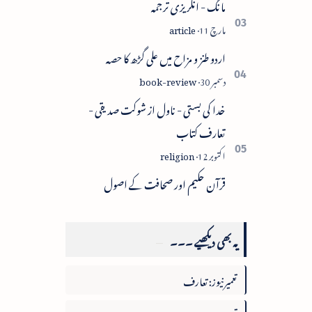
مانگ - انگریزی ترجمہ
اردو طنز و مزاح میں علی گڑھ کا حصہ
خدا کی بستی - ناول از شوکت صدیقی -
تعارف کتاب
قرآن حکیم اور صحافت کے اصول
یہ بھی دیکھیے ۔۔۔
تعمیرنیوز: تعارف