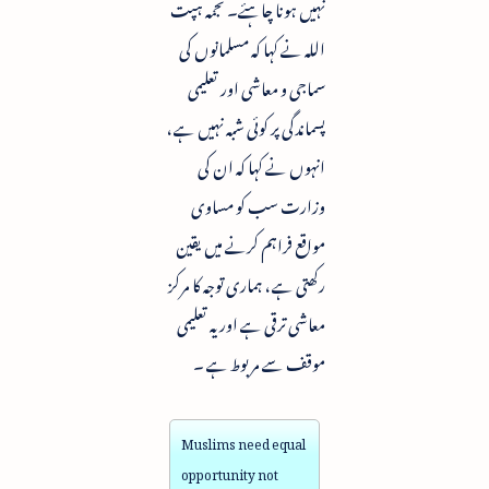
نہیں ہونا چاہئے۔ نجمہ ہپت
اللہ نے کہا کہ مسلمانوں کی
سماجی و معاشی اور تعلیمی
پسماندگی پر کوئی شبہ نہیں ہے ،
انہوں نے کہا کہ ان کی
وزارت سب کو مساوی
مواقع فراہم کرنے میں یقین
رکھتی ہے ، ہماری توجہ کا مرکز
معاشی ترقی ہے اور یہ تعلیمی
موقف سے مربوط ہے ۔
Muslims need equal
opportunity not