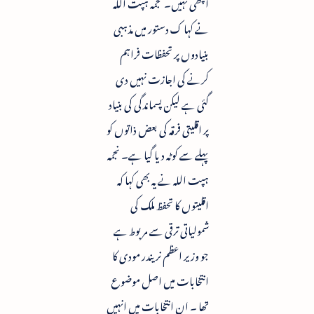
اچھی نہیں۔ نجمہ ہپت اللہ
نے کہا ک دستور میں مذہبی
بنیادوں پر تحفظات فراہم
کرنے کی اجازت نہیں دی
گئی ہے لیکن پسماندگی کی بنیاد
پر اقلیتی فرقہ کی بعض ذاتوں کو
پہلے سے کوٹہ دیا گیا ہے۔ نجمہ
ہپت اللہ نے یہ بھی کہا کہ
اقلیتوں کا تحفظ ملک کی
شمولیاتی ترقی سے مربوط ہے
جو وزیر اعظم نریندر مودی کا
انتخابات میں اصل موضوع
تھا ۔ ان انتخابات میں انہیں