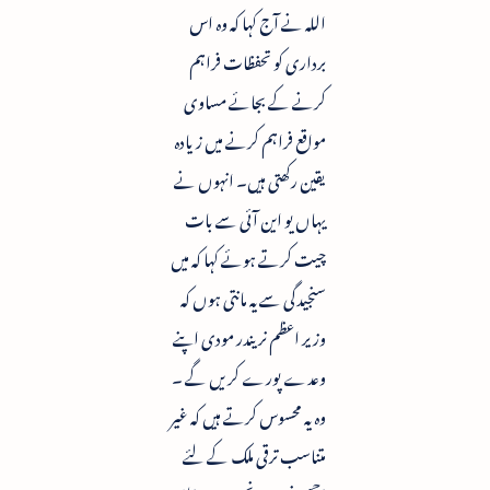
اللہ نے آج کہا کہ وہ اس
برداری کو تحفظات فراہم
کرنے کے بجائے مساوی
مواقع فراہم کرنے میں زیادہ
یقین رکھتی ہیں۔ انہوں نے
یہاں یو این آئی سے بات
چیت کرتے ہوئے کہا کہ میں
سنجیدگی سے یہ مانتی ہوں کہ
وزیر اعظم نریندر مودی اپنے
وعدے پورے کریں گے ۔
وہ یہ محسوس کرتے ہیں کہ غیر
متناسب ترقی ملک کے لئے