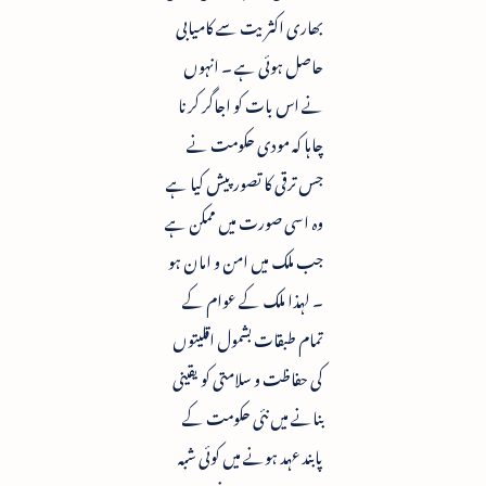
بھاری اکثریت سے کامیابی
حاصل ہوئی ہے ۔ انہوں
نے اس بات کو اجاگر کرنا
چاہا کہ مودی حکومت نے
جس ترقی کا تصور پیش کیا ہے
وہ اسی صورت میں ممکن ہے
جب ملک میں امن و امان ہو
۔ لہذا ملک کے عوام کے
تمام طبقات بشمول اقلیتوں
کی حفاظت و سلامتی کو یقینی
بنانے میں نئی حکومت کے
پابند عہد ہونے میں کوئی شبہ