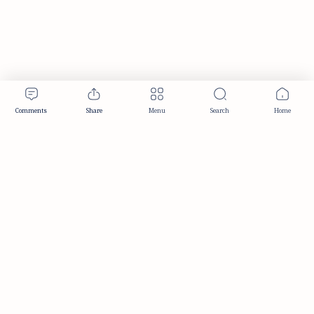
Publisher & Editorial Information
Established:
December 2012
Publisher:
Taemeer Web Design & Development
Head Office:
Hyderabad, Telangana, India
Editorial Responsibility:
TaemeerNews Editorial Team
Founder:
Syed Mukarram Niyaz
ISSN:
2349-0268
Location:
Hyderabad, Telangana, India
Contact:
contact@taemeer.com
|
|
|
|
Editorial Policy
Publisher Information
Editorial Board
Authors & Contributors
|
Contact
Privacy Policy