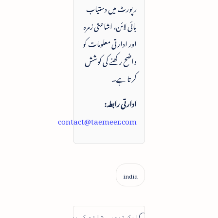
رپورٹ میں دستیاب
بائی لائن، اشاعتی زمرہ
اور ادارتی معلومات کو
واضح رکھنے کی کوشش
کرتا ہے۔
ادارتی رابطہ:
contact@taemeer.com