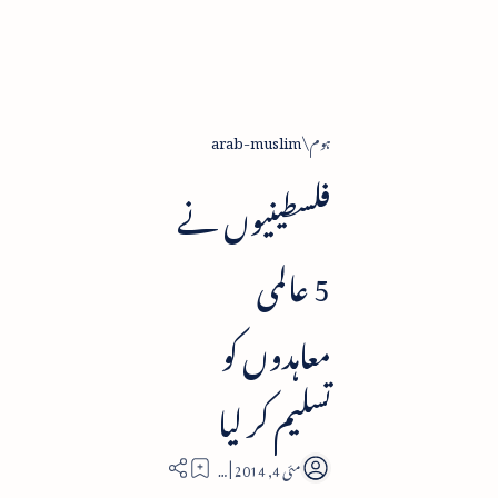
ہوم
arab-muslim
فلسطینیوں نے
5 عالمی
معاہدوں کو
تسلیم کر لیا
2