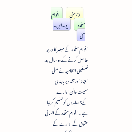
3/مئی
اقوام
متحدہ
یو۔این۔
آئی
اقوام متحدہ کے مبصر کا درجہ
حاصل کرنے کے دو سال بعد
فلسطینی انتظامیہ نے نسلی
امتیاز اور تشدد پر پابندی
سمیت عالمی ادارے
کے5معاہدوں کو تسلیم کرلیا
ہے ۔ اقوام متحدہ کے انسانی
حقوق کے ادارے کے