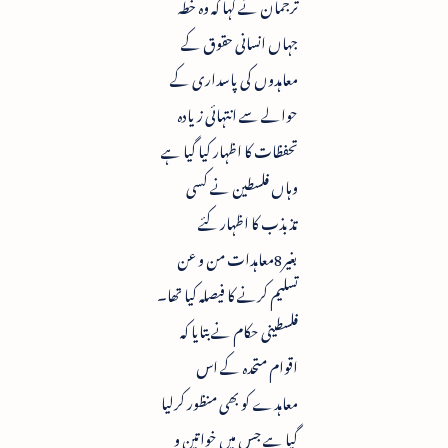
ترجمان نے کہا کہ وہ خطہ
جہاں انسانی حقوق کے
معاہدوں کی پاسداری کے
حوالے سے انتہائی زیادہ
تحفظات کا اظہار کیا گیا ہے
وہاں فلسطین نے کسی
تذبذب کا اظہار کئے
بغیر8معاہدات من و عن
تسلیم کرنے کا فیصلہ کیا تھا۔
فلسطینی حکام نے بتایا کہ
اقوام متحدہ کے اس
معاہدے کو بھی منظور کرلیا
گیا ہے جس میں خواتین و