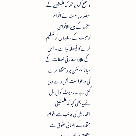
واضح کردیا تھا کہ فلسطین کے
مبصر ریاست نے اقوام
متحدہ کے بین الاقوامی
نوعیت کے معاہدوں کو تسلیم
کرنے کا فیصلہ کیا ہے ۔ اس
کے علاوہ سفارتی تعلقات کے
ویانا کنونشن پر دستخط کرنے
کی درخواست بھی دے دی
گئی ہے ۔ روپرٹ کول وِل
نے یہ بھی کہا کہ فلسطینی
اتھاریٹی کی جانب سے اقوام
متحدہ کے انسانی حقوق سے
متعلق 7اہم و بنیادی