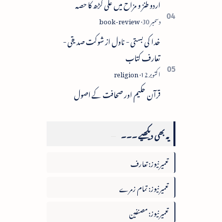
اردو طنز و مزاح میں علی گڑھ کا حصہ
خدا کی بستی - ناول از شوکت صدیقی -
تعارف کتاب
قرآن حکیم اور صحافت کے اصول
یہ بھی دیکھیے ۔۔۔
تعمیرنیوز: تعارف
تعمیرنیوز: تمام زمرے
تعمیرنیوز: مصنفین