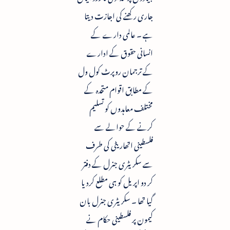
جاری رکھنے کی اجازت دیتا
ہے ۔ عالمی دارے کے
انسانی حقوق کے ادارے
کے ترجمان روپرٹ کول ول
کے مطابق اقوام متحدہ کے
مختلف معاہدوں کو تسلیم
کرنے کے حوالے سے
فلسطینی اتھاریٹی کی طرف
سے سکریٹری جنرل کے دفتر
کر دو اپریل کو ہی مطلع کردیا
گیا تھا ۔ سکریٹری جنرل بان
کیمون پر فلسطینی حکام نے