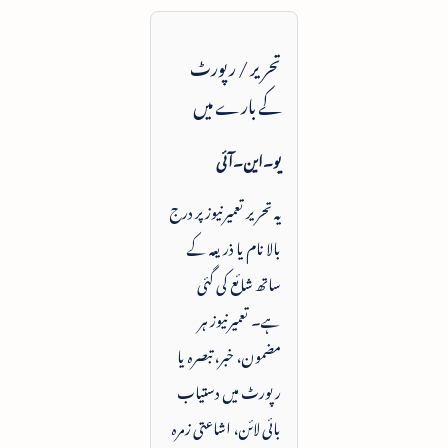
تحریر / رپورٹ
کے بارے میں
یو۔این۔آئی
یہ تحریر تعمیرنیوز پر درج
بالا نام یا ذریعہ کے
ساتھ شائع کی گئی
ہے۔ تعمیرنیوز ہر
مضمون، خبر، تبصرہ یا
رپورٹ میں دستیاب
بائی لائن، اشاعتی زمرہ