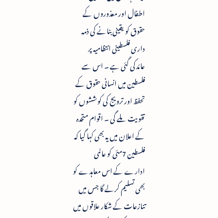
اطفال اور معذوروں کے
حقوق کو یقینی بنانے کی ذمہ
داری فلسطینی انتظامیہ پر
عائدکی گئی ہے ۔ اس سے
فلسطین میں انسانی حقوق کے
تحفظ اور ترویج کی کوششوں کو
تقویت ملے گی ۔ اقوام متحدہ
کے اعلان میں یہ بھی کہا گیا کہ
فلسطین 7مئی کو عالمی
ادارے کے اس معاہدے کو
بھی تسلیم کرلے گا جس میں
تنازعات کے شکار علاقوں میں