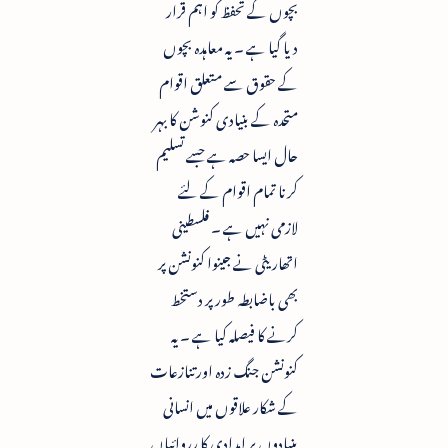
بچوں کے تحفظ کو اہم قرار
دیا گیا ہے ۔ یہ معاہدہ بچوں
کے حقوق سے متعلق اقوام
متحدہ کے بنیادی کنوشن کا بہر
حال ایسا حصہ ہے جسے تسلیم
کرنا تمام اقوام کے لئے
لازمی نہیں ہے ۔ فلسطینی
اتھاریٹی نے جینوا کنونشن پر
بھی باضابطہ طور پر دستخط
کرنے کا فیصلہ کیا ہے ۔ یہ
کنونشن جنگ زدہ اور تنازعات
کے شکار علاقوں میں انسانی
بنیادوں پر امدادی کا رروائیاں