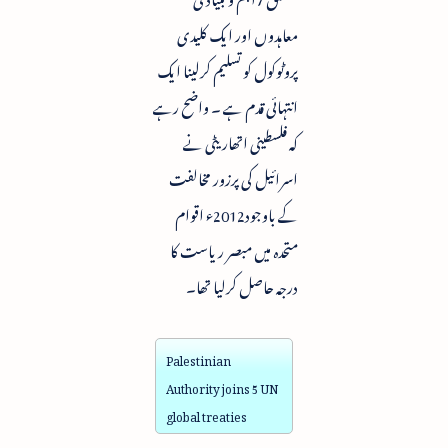
معاہدوں اور ایک کلیدی
پروٹوکول کو تسلیم کرلینا ایک
انتہائی قدم ہے ۔ واضح رہے
کہ فلسطینی اتھاریٹی نے
اسرائیل کی پرزور مخالفت
کے باوجود2012ء اقوام
متحدہ میں مبصر ریاست کا
درجہ حاصل کرلیا تھا۔
Palestinian
Authority joins 5 UN
global treaties