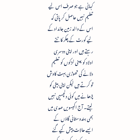
کہانی ہے جو صرف اس لیے
تعلیم نہیں حاصل کر پاتی کہ
اس کے والد زمین جائدادکے
لیے کورٹ کے چکر کاٹتے
رہتے ہیں اور اپنی دوسری
اولاد کو یعنی لڑکوں کو تعلیم
دلانے کی تھوڑی بہت کاوش
تو کرتے ہیں لیکن اپنی بیٹی کو
پڑھانے میں کوئی دلچسپی نہیں
لیتے۔ آج اکیسویں صدی میں
بھی ہندوستانی گاؤں کے
ایسے حالات پیش کیے گئے
ہیں جن کو پڑھ کر دنیا کے