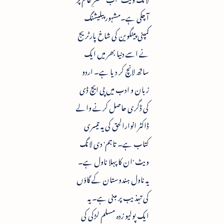
آ چکی ہے۔مشہور پبلیشنگ
کمپنی پینگوین کی شاخ پارٹریج
نے اسے دنیا بھر میں ایک
ساتھ لانچ کر دیا ہے۔ اردو
زبان و ادب میں پی ایچ ڈی
کی ڈگری حاصل کرنے والے
ڈاکٹر انوارالحق کی یہ تیسری
کتاب ہے۔ تاہم' دی لانگ
ویٹ 'ان کا پہلا ناول ہے۔
یہ ناول ہندوستان کے گاؤں
کی تہذیب پر مبنی ہے۔ یہ
ایک پولیو زدہ مسلم لڑکی کی