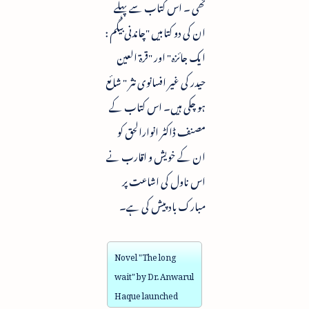
تھی ۔ اس کتاب سے پہلے
ان کی دو کتابیں "چاندنی بیگم :
ایک جائزہ" اور "قرۃ العین
حیدر کی غیر افسانوی نثر " شائع
ہو چکی ہیں۔ اس کتاب کے
مصنف ڈاکٹر انوارالحق کو
ان کے خویش و اقارب نے
اس ناول کی اشاعت پر
مبارک باد پیش کی ہے۔
Novel "The long
wait" by Dr. Anwarul
Haque launched