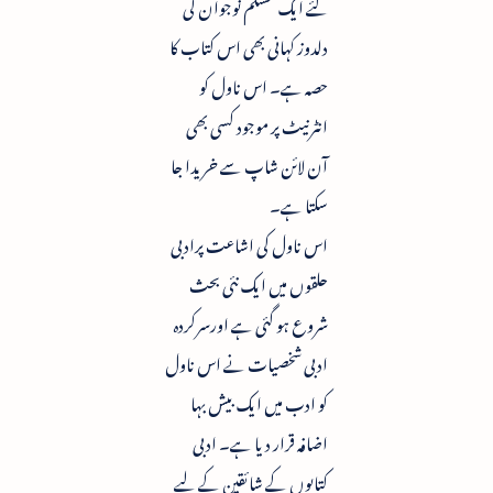
گئے ایک مسلم نوجوان کی
دلدوز کہانی بھی اس کتاب کا
حصہ ہے۔ اس ناول کو
انٹرنیٹ پر موجود کسی بھی
آن لائن شاپ سے خریدا جا
سکتا ہے۔
اس ناول کی اشاعت پرادبی
حلقوں میں ایک نئی بحث
شروع ہو گئی ہے اورسرکردہ
ادبی شخصیات نے اس ناول
کو ادب میں ایک بیش بہا
اضافہ قرار دیا ہے۔ ادبی
کتابوں کے شائقین کے لیے