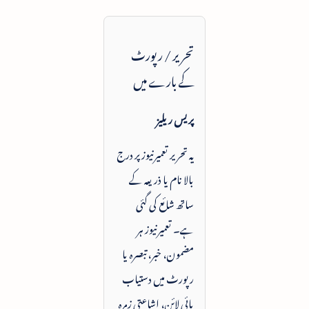
تحریر / رپورٹ
کے بارے میں
پریس ریلیز
یہ تحریر تعمیرنیوز پر درج
بالا نام یا ذریعہ کے
ساتھ شائع کی گئی
ہے۔ تعمیرنیوز ہر
مضمون، خبر، تبصرہ یا
رپورٹ میں دستیاب
بائی لائن، اشاعتی زمرہ