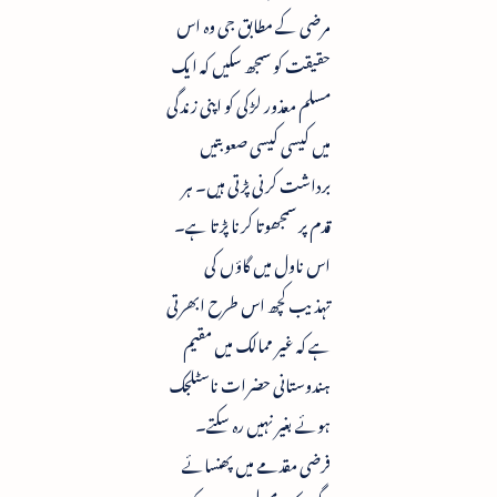
مرضی کے مطابق جی وہ اس
حقیقت کو سمجھ سکیں کہ ایک
مسلم معذور لڑکی کو اپنی زندگی
میں کیسی کیسی صعوبتیں
برداشت کرنی پڑتی ہیں۔ ہر
قدم پر سمجھوتا کرنا پڑتا ہے۔
اس ناول میں گاؤں کی
تہذیب کچھ اس طرح ابھرتی
ہے کہ غیر ممالک میں مقیم
ہندوستانی حضرات ناسٹلجک
ہوئے بغیر نہیں رہ سکتے۔
فرضی مقدمے میں پھنسائے