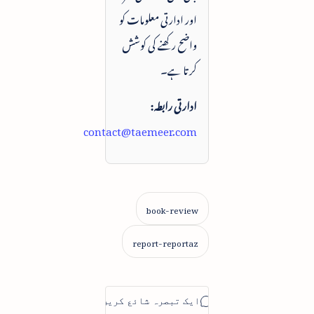
اور ادارتی معلومات کو
واضح رکھنے کی کوشش
کرتا ہے۔
ادارتی رابطہ:
contact@taemeer.com