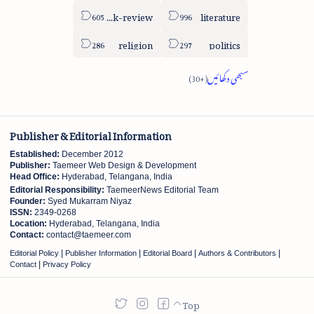
book-review
literature
religion
politics
Publisher & Editorial Information
Established:
December 2012
Publisher:
Taemeer Web Design & Development
Head Office:
Hyderabad, Telangana, India
Editorial Responsibility:
TaemeerNews Editorial Team
Founder:
Syed Mukarram Niyaz
ISSN:
2349-0268
Location:
Hyderabad, Telangana, India
Contact:
contact@taemeer.com
|
|
|
|
Editorial Policy
Publisher Information
Editorial Board
Authors & Contributors
|
Contact
Privacy Policy