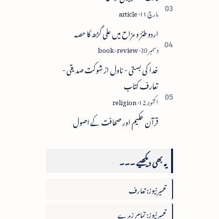
اردو طنز و مزاح میں علی گڑھ کا حصہ
خدا کی بستی - ناول از شوکت صدیقی -
تعارف کتاب
قرآن حکیم اور صحافت کے اصول
یہ بھی دیکھیے ۔۔۔
تعمیرنیوز: تعارف
تعمیرنیوز: تمام زمرے