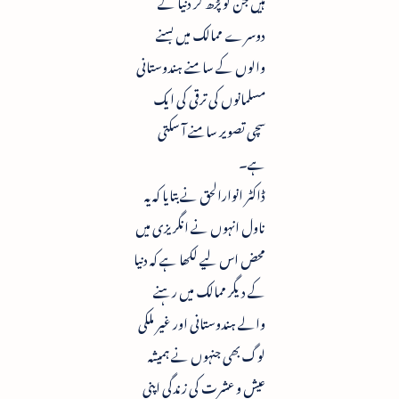
دوسرے ممالک میں بسنے
والوں کے سامنے ہندوستانی
مسلمانوں کی ترقی کی ایک
سچی تصویر سامنے آ سکتی
ہے۔
ڈاکٹر انوارالحق نے بتایا کہ یہ
ناول انہوں نے انگریزی میں
محض اس لیے لکھا ہے کہ دنیا
کے دیگر ممالک میں رہنے
والے ہندوستانی اور غیر ملکی
لوگ بھی جنہوں نے ہمیشہ
عیش و عشرت کی زندگی اپنی