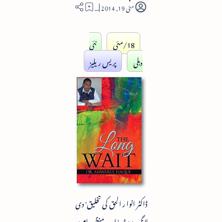
2
18/مئی
نئی
دہلی
پریس ریلیز
ڈاکٹر انوا ر الحق کی تخلیق' دی
لانگ ویٹ ' اب منظرِ عام پر