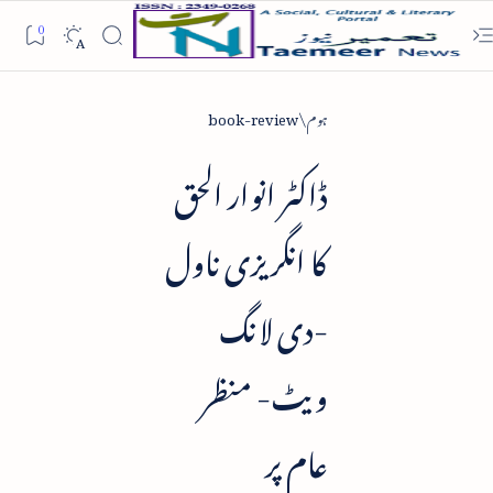
ہوم
book-review
ڈاکٹر انوار الحق
کا انگریزی ناول
-دی لانگ
ویٹ- منظر
عام پر