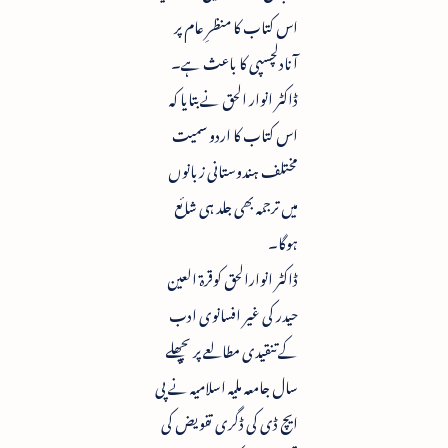
اس کتاب کا منظرِ عام پر
آنادلچسپی کا باعث ہے۔
ڈاکٹر انوار الحق نے بتایا کہ
اس کتاب کا اردو سمیت
مختلف ہندوستانی زبانوں
میں ترجمہ بھی جلد ہی شائع
ہوگا۔
ڈاکٹر انوارالحق کوقرۃ العین
حیدر کی غیر افسانوی ادب
کے تنقیدی مطالعے پر پچھلے
سال جامعہ ملیہ اسلامیہ نے پی
ایچ ڈی کی ڈگری تفویض کی