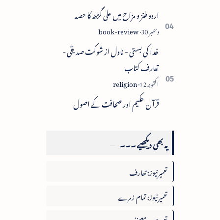
اردو طنز و مزاح میں علی گڑھ کا حصہ
خدا کی بستی - ناول از شوکت صدیقی -
تعارف کتاب
قرآن حکیم اور صحافت کے اصول
یہ بھی دیکھیے ۔۔۔
تعمیرنیوز: تعارف
تعمیرنیوز: تمام زمرے