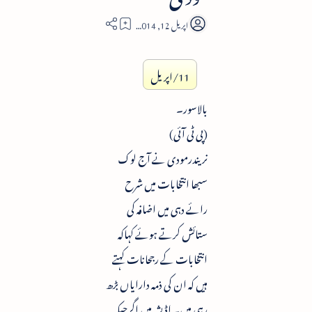
3
11/اپریل
بالاسور۔
(پی ٹی آئی)
نریندرمودی نے آج لوک
سبھا انتخابات میں شرح
رائے دہی میں اضافہ کی
ستائش کرتے ہوئے کہاکہ
انتخابات کے رجحانات کہتے
ہیں کہ ان کی ذمہ دارایاں بڑھ
رہی ہیں۔ اڈیشہ میں اگرچیکہ