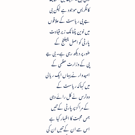
کانگریس موجود ہے لیکن بی
جے پی ریاست کے علاقوں
میں نوین پٹنائک زیر قیادت
پارٹی کو اصل چیلنج کے
طورپر دیکھ رہی ہے۔ بی جے
پی کے وزارت عظمی کے
امیدوار نے یہاں ایک ریالی
میں کہاکہ ریاست کے
ووٹرس نے کل رائے دہی
کے مراکز پر پارٹی کے تئیں
جس محبت کا اظہار کیا ہے
اس سے ان کے تئیں ان کی