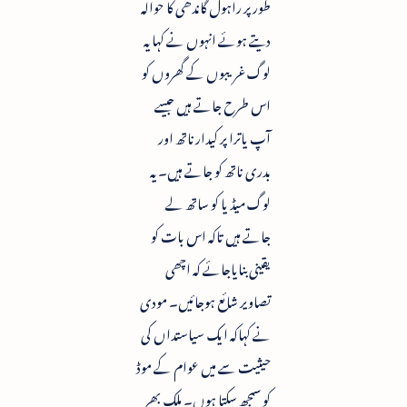
طورپر راہول گاندھی کا حوالہ
دیتے ہوئے انہوں نے کہا یہ
لوگ غریبوں کے گھروں کو
اس طرح جاتے ہیں جیسے
آپ یاترا پر کیدارناتھ اور
بدری ناتھ کو جاتے ہیں۔ یہ
لوگ میڈیا کو ساتھ لے
جاتے ہیں تاکہ اس بات کو
یقینی بنایاجائے کہ اچھی
تصاویر شائع ہوجائیں۔ مودی
نے کہاکہ ایک سیاستداں کی
حیثیت سے میں عوام کے موڈ
کو سمجھ سکتا ہوں۔ ملک بھر