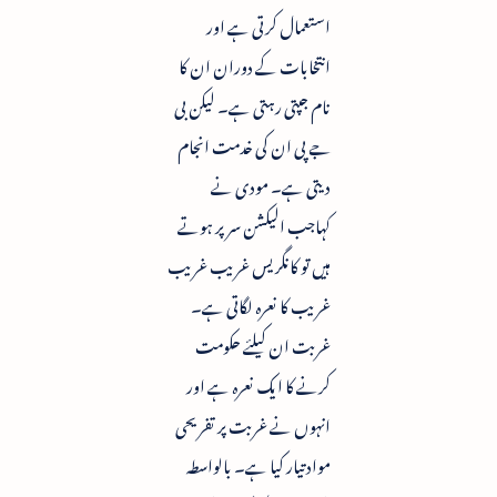
استعمال کرتی ہے اور
انتخابات کے دوران ان کا
نام جپتی رہتی ہے۔ لیکن بی
جے پی ان کی خدمت انجام
دیتی ہے۔ مودی نے
کہاجب الیکشن سر پر ہوتے
ہیں تو کانگریس غریب غریب
غریب کا نعرہ لگاتی ہے۔
غربت ان کیلئے حکومت
کرنے کا ایک نعرہ ہے اور
انہوں نے غربت پر تفریحی
مواد تیار کیا ہے۔ بالواسطہ