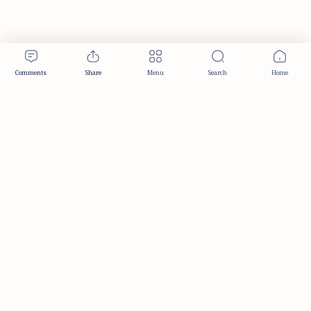
Publisher & Editorial Information
Established:
December 2012
Publisher:
Taemeer Web Design & Development
Head Office:
Hyderabad, Telangana, India
Editorial Responsibility:
TaemeerNews Editorial Team
Founder:
Syed Mukarram Niyaz
ISSN:
2349-0268
Location:
Hyderabad, Telangana, India
Contact:
contact@taemeer.com
|
|
|
|
Editorial Policy
Publisher Information
Editorial Board
Authors & Contributors
|
Contact
Privacy Policy