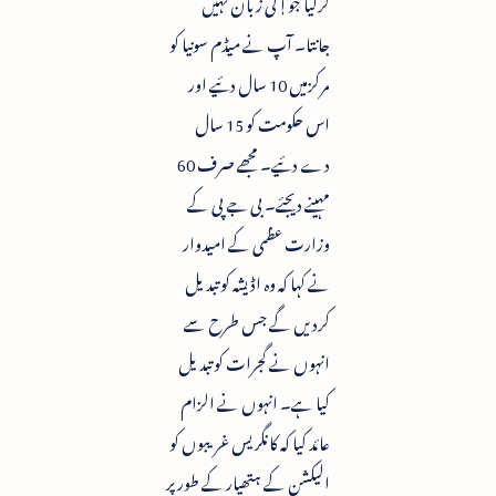
کرلیا جو آٖ کی زبان نہیں
جانتا۔ آپ نے میڈم سونیا کو
مرکزمیں 10 سال دئیے اور
اس حکومت کو 15 سال
دے دئیے۔ مجھے صرف 60
مہینے دیجئے۔ بی جے پی کے
وزارت عظمی کے امیدوار
نے کہا کہ وہ اڈیشہ کو تبدیل
کردیں گے جس طرح سے
انہوں نے گجرات کو تبدیل
کیا ہے۔ انہوں نے الزام
عائد کیا کہ کانگریس غریبوں کو
الیکشن کے ہتھیار کے طورپر