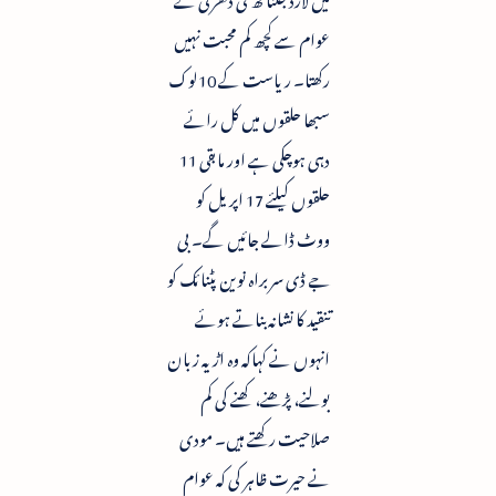
عوام سے کچھ کم محبت نہیں
رکھتا۔ ریاست کے 10لوک
سبھا حلقوں میں کل رائے
دہی ہوچکی ہے اور مابقی 11
حلقوں کیلئے 17 اپریل کو
ووٹ ڈالے جائیں گے۔ بی
جے ڈی سربراہ نوین پٹنائک کو
تنقید کا نشانہ بناتے ہوئے
انہوں نے کہاکہ وہ اڑیہ زبان
بولنے، پڑھنے، کھنے کی کم
صلاحیت رکھتے ہیں۔ مودی
نے حیرت ظاہر کی کہ عوام