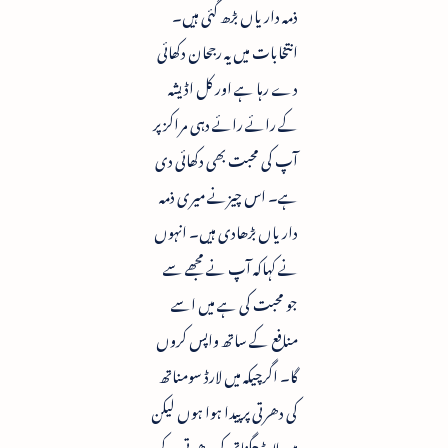
ذمہ داریاں بڑھ گئی ہیں۔
انتخابات میں یہ رجحان دکھائی
دے رہا ہے اور کل اڈیشہ
کے رائے رائے دہی مراکز پر
آپ کی محبت بھی دکھائی دی
ہے۔ اس چیزنے میری ذمہ
داریاں بڑھادی ہیں۔ انہوں
نے کہاکہ آپ نے مجھے سے
جو محبت کی ہے میں اسے
منافع کے ساتھ واپس کروں
گا۔ اگرچیکہ میں لارڈ سومناتھ
کی دھرتی پر پیدا ہوا ہوں لیکن
میں لارڈ جگناتھ کی دھرتی کے