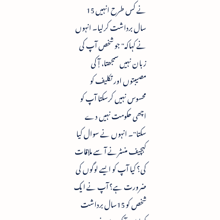
نے کس طرح انہیں 15
سال برداشت کرلیا۔ انہوں
نے کہاکہ" جو شخص آپ کی
زبان نہیں سمجھتا، آٖ کی
مصیبتوں اور تکلیف کو
محسوس نہیں کرسکتا آپ کو
اچھی حکومت نہیں دے
سکتا"۔ انہوں نے سوال کیا
کہچیف منسٹرنے آ سے ملاقات
کی؟ کیا آپ کو ایسے لوگوں کی
ضرورت ہے؟ آپ نے ایک
شخص کو 15سال برداشت