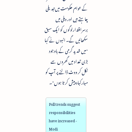
کے عوام حکومت میں تبدیلی
چاہتے ہیں اور دہلی میں
برسراقتدارلوگوں کو ایک سبق
سکھائیں گے۔ انہوں نے کہا
"میں شدید گرمی کے باوجود
بڑی تعداد میں گھروں سے
نکل کر ووٹ ڈالنے پر آپ کو
مبارکباد پیش کرتا ہوں"۔
Poll trends suggest
responsibilities
have increased -
Modi