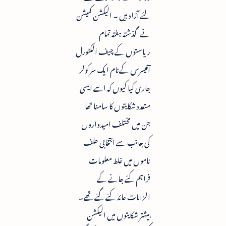
لئے آزاد ہیں ۔ الیکشن کمیشن
نے گذشتہ ہفتہ تمام
ریاستوں کے چیف الکٹورل
آفیسرس کےنام ایک سرکولر
جاری کیا کیوں کہ اسے ایسی
متعدد شکایتوں کا سامنا تھا
جن میں مختلف امیدواروں
کی جانب سے انتخابی حلف
ناموں میں غلط معلومات
فراہم کئے جانے کے
الزامات عائد کئے گئے تھے۔
بیشتر شکایتوں میں الیکشن