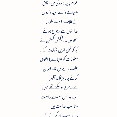
عوام پرچہ نامزدگی میں حقائق
چھپانے والے امید واروں
کےخلاف راست طور پر
عدالتوں سے رجوع ہونے
آذاد ہیں۔ الیکشن کمیشن نے
کہاکہ قبل ازیں شکایت گذار
معلومات کو چھپانے یا انتخابی
حلف نامے میں غلط اعلان
کرنے پر ریٹرننگ آفیسر
سےرجوع ہو سکتے تھے لیکن
اب وہ اس مسئلہ پر راست
مناسب عدالت میں
درخواست دائر کرنے کے