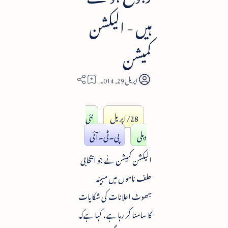
ہیں - الیکشن
کمیشن
1
28/اپریل
نئی
دہلی
پی۔ٹی۔آئی
الیکشن کمیشن نے جو انتخابی
حلف ناموں میں مبینہ
جھوٹ اعلانات کی شکایات
کا سامنا کر رہا ہے ، کہا ہےکہ