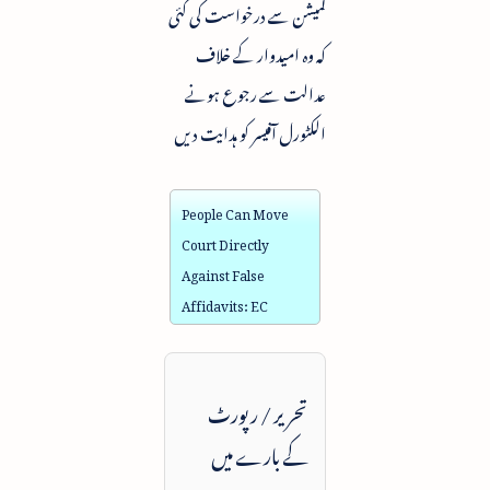
کمیشن سے درخواست کی گئی
کہ وہ امیدوار کے خلاف
عدالت سے رجوع ہونے
الکٹورل آفیسر کو ہدایت دیں
People Can Move
Court Directly
Against False
Affidavits: EC
تحریر / رپورٹ
کے بارے میں