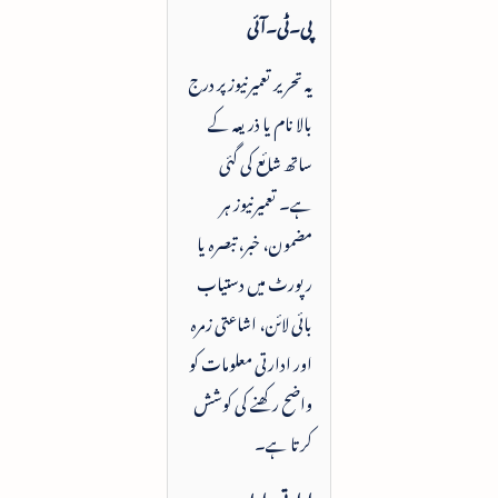
پی۔ٹی۔آئی
یہ تحریر تعمیرنیوز پر درج
بالا نام یا ذریعہ کے
ساتھ شائع کی گئی
ہے۔ تعمیرنیوز ہر
مضمون، خبر، تبصرہ یا
رپورٹ میں دستیاب
بائی لائن، اشاعتی زمرہ
اور ادارتی معلومات کو
واضح رکھنے کی کوشش
کرتا ہے۔
ادارتی رابطہ: