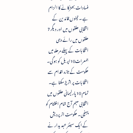
فسادات بھڑکانے کا الزام
ہے ۔ تینوں قائدین کے
انتخابی حلقوں میں اور دیگر 7
حلقوں میں رائے دہی
انتخابات کے پہلے مرحلہ میں
جمعرات10اپریل کو ہوگی۔
حکومت کے تازہ اقدام سے
انتخابات پر اثر پڑسکتا ہے۔
تمام 10پارلیمانی حلقوں میں
انتخابی مہم آج شام اختتام کو
پہنچی۔ حکومت اترپردیش
کے ایک سینئر عہدیدار نے