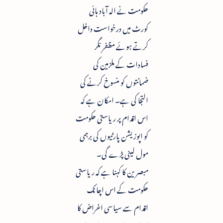
حکومت نے الہ آباد ہائی
کورٹ میں درخواست داخل
کرتے ہوئے مظفر نگر
فسادات کے ملزمین کی
ضمانتوں کو منسوخ کرنے کی
التجا کی ہے۔ امکان ہے کہ
اس اقدام پر ریاستی حکومت
کو اپوزیشن پارٹیوں کی برہمی
مول لینی پڑے گی۔
مبصرین کا کہنا ہے کہ ریاستی
حکومت کے اس اچانک
اقدام سے سیاسی اغراض کا