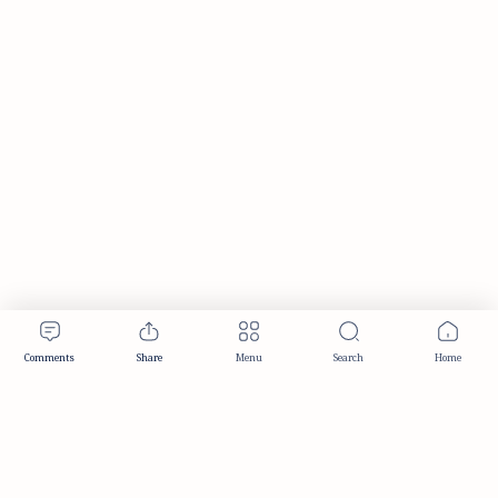
Publisher & Editorial Information
Established:
December 2012
Publisher:
Taemeer Web Design & Development