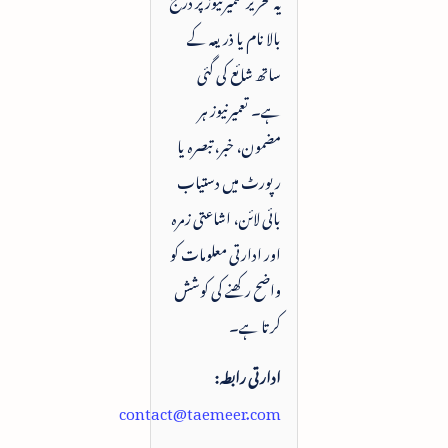
بالا نام یا ذریعہ کے
ساتھ شائع کی گئی
ہے۔ تعمیرنیوز ہر
مضمون، خبر، تبصرہ یا
رپورٹ میں دستیاب
بائی لائن، اشاعتی زمرہ
اور ادارتی معلومات کو
واضح رکھنے کی کوشش
کرتا ہے۔
ادارتی رابطہ:
contact@taemeer.com