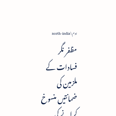
ہوم
north-india
مظفر نگر
فسادات کے
ملزمین کی
ضمانتیں منسوخ
کرانے کی