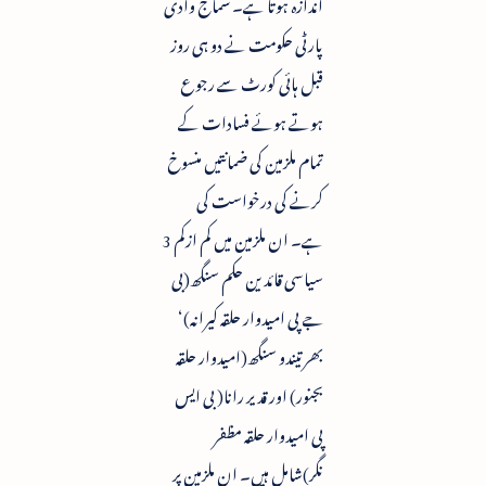
اندازہ ہوتا ہے۔ سماج وادی
پارٹی حکومت نے دو ہی روز
قبل ہائی کورٹ سے رجوع
ہوتے ہوئے فسادات کے
تمام ملزمین کی ضمانتیں منسوخ
کرنے کی درخواست کی
ہے۔ ان ملزمین میں کم ازکم 3
سیاسی قائدین حکم سنگھ(بی
جے پی امیدوار حلقہ کیرانہ)‘
بھرتیندو سنگھ(امیدوار حلقہ
بجنور) اور قدیر رانا( بی ایس
پی امیدوار حلقہ مظفر
نگر)شامل ہیں۔ ان ملزمین پر