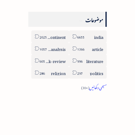
موضوعات
sub-continent
india
column-analysis
article
book-review
literature
religion
politics