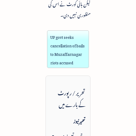
لیکن ہائی کورٹ نے اس کی
منظوری نہیں دی۔
UP govt seeks
cancellation of bails
to Muzaffarnagar
riots accused
تحریر / رپورٹ
کے بارے میں
تعمیرنیوز
یہ تحریر تعمیرنیوز پر درج