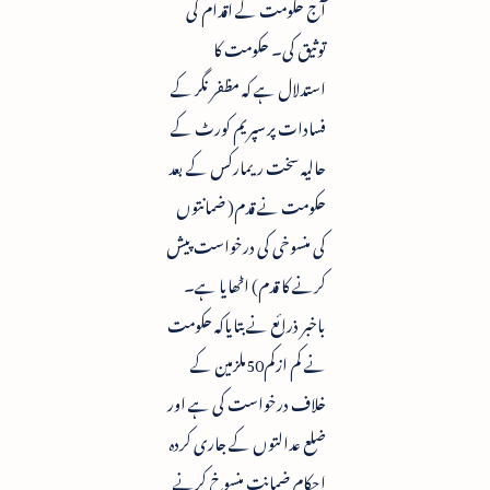
آج حکومت کے اقدام کی
توثیق کی۔ حکومت کا
استدلال ہے کہ مظفر نگر کے
فسادات پر سپریم کورٹ کے
حالیہ سخت ریمارکس کے بعد
حکومت نے قدم( ضمانتوں
کی منسوخی کی درخواست پیش
کرنے کا قدم) اٹھایا ہے۔
باخبر ذرائع نے بتایاکہ حکومت
نے کم ازکم50ملزمین کے
خلاف درخواست کی ہے اور
ضلع عدالتوں کے جاری کردہ
احکام ضمانت منسوخ کرنے