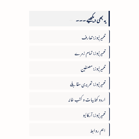
یہ بھی دیکھیے ۔۔۔
تعمیرنیوز: تعارف
تعمیرنیوز: تمام زمرے
تعمیرنیوز: مصنفین
تعمیرنیوز: تحریری مقابلے
اردو کتابیات و کتب خانہ
تعمیرنیوز: آرکائیو
اہم روابط