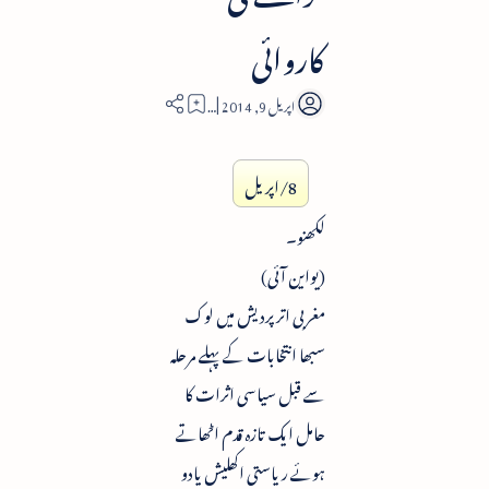
کاروائی
2
8/اپریل
لکھنو۔
(یواین آئی)
مغربی اترپردیش میں لوک
سبھا انتخابات کے پہلے مرحلہ
سے قبل سیاسی اثرات کا
حامل ایک تازہ قدم اٹھاتے
ہوئے ریاستی اکھلیش یادو