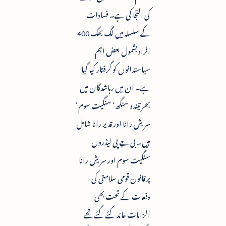
کی التجا کی ہے۔ فسادات
کے سلسلہ میں لگ بھگ 400
افراد بشمول بعض اہم
سیاستدانوں کو گرفتار کیا گیا
ہے۔ ان میں رہاشدگان میں
بھرتیندو سنگھ‘ سنگیت سوم‘
سریش رانا اور قدیر رانا شامل
ہیں۔ بی جے پی لیڈروں
سنگیت سوم اور سریش رانا
پر قانون قومی سلامتی کی
دفعات کے تحت بھی
الزامات عائد کئے گئے تھے