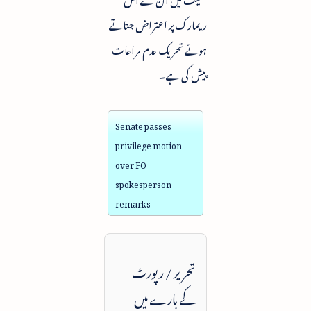
ریمارک پر اعتراض جتاتے
ہوئے تحریک عدم مراعات
پیش کی ہے۔
Senate passes
privilege motion
over FO
spokesperson
remarks
تحریر / رپورٹ
کے بارے میں