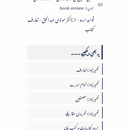
قواعد اردو - از ڈاکٹر مولوی عبدالحق - تعارف
کتاب
یہ بھی دیکھیے ۔۔۔
تعمیرنیوز: تعارف
تعمیرنیوز: تمام زمرے
تعمیرنیوز: مصنفین
تعمیرنیوز: تحریری مقابلے
اردو کتابیات و کتب خانہ