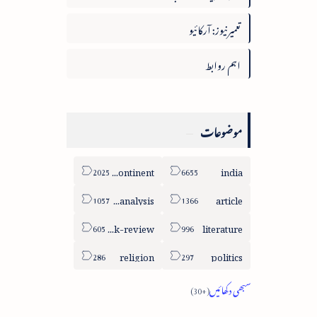
تعمیرنیوز: آرکائیو
اہم روابط
موضوعات
sub-continent
india
column-analysis
article
book-review
literature
religion
politics