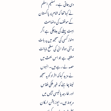
دی جاتی ہے۔ تسنیم اسلم
نے کہاتھا کہ شام پر پاکستان
کے موقف کی وضاحت
بہت پہلے کی جاچکی ہے اگر
ہنوز کسی کی سمجھ میں یہ بات
نہ آئی ہوتو ا نی کی سطح ذہانت
مشتبہ ہے جو اس بحث میں
حصہ لے رہے ہیں۔ انہوں
نے مزید کہاکہ افراد کو یہ سمجھ
لینا چاہئے کہ غیر ملکی فنڈس
اور خارجہ پالیسی آپس میں
مربوط ہیں۔ اپوزیشن ارکان
سنیٹ میں ان کے اس