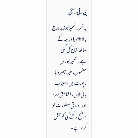
پی۔ٹی۔آئی
یہ تحریر تعمیرنیوز پر درج
بالا نام یا ذریعہ کے
ساتھ شائع کی گئی
ہے۔ تعمیرنیوز ہر
مضمون، خبر، تبصرہ یا
رپورٹ میں دستیاب
بائی لائن، اشاعتی زمرہ
اور ادارتی معلومات کو
واضح رکھنے کی کوشش
کرتا ہے۔