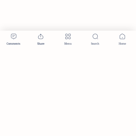
Publisher & Editorial Information
Established:
December 2012
Publisher:
Taemeer Web Design & Development
Head Office:
Hyderabad, Telangana, India
Editorial Responsibility:
TaemeerNews Editorial Team
Founder:
Syed Mukarram Niyaz
ISSN:
2349-0268
Location:
Hyderabad, Telangana, India
Contact:
contact@taemeer.com
|
|
|
|
Editorial Policy
Publisher Information
Editorial Board
Authors & Contributors
|
Contact
Privacy Policy