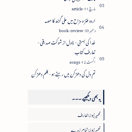
اردو طنز و مزاح میں علی گڑھ کا حصہ
خدا کی بستی - ناول از شوکت صدیقی -
تعارف کتاب
تم دل کی دھڑکن میں رہتے ہو - فلم دھڑکن
یہ بھی دیکھیے ۔۔۔
تعمیرنیوز: تعارف
تعمیرنیوز: تمام زمرے