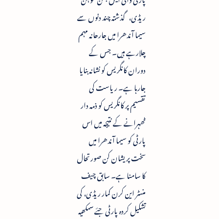
ریڈی، گذشتہ چند دنوں سے
سیما آندھرا میں جارحانہ مہم
چلارہے ہیں۔ جس کے
دوران کانگریس کو نشانہ بنایا
جارہا ہے۔ ریاست کی
تقسیم پر کانگریس کو ذمہ دار
ٹھہرانے کے نتیجہ میں اس
پارٹی کو سیما آندھرا میں
سخت پریشان کن صورتحال
کا سامنا ہے۔ سابق چیف
منسٹر این کرن کمار ریڈی، کی
تشکیل کردہ پارٹی جئے سمکھیہ