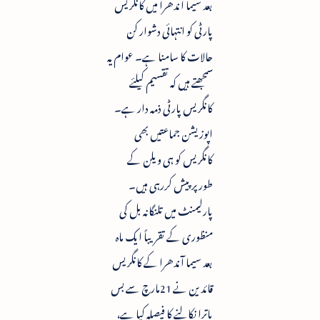
بعد سیما آندھرا میں کانگریس
پارٹی کو انتہائی دشوار کن
حالات کا سامنا ہے۔ عوام یہ
سمجھتے ہیں کہ تقسیم کیلئے
کانگریس پارٹی ذمہ دار ہے۔
اپوزیشن جماعتیں بھی
کانگریس کو ہی ویلن کے
طورپر پیش کررہی ہیں۔
پارلیمنٹ میں تلنگانہ بل کی
منظوری کے تقریباً ایک ماہ
بعد سیما آندھرا کے کانگریس
قائدین نے 21مارچ سے بس
یاترا نکالنے کا فیصلہ کیا ہے،