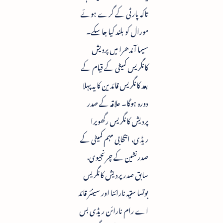
تاکہ پارٹی کے گرے ہوئے
مورال کو بلند کیا جاسکے۔
سیما آندھرا میں پردیش
کانگریس کمیٹی کے قیام کے
بعد کانگریس قائدین کا یہ پہلا
دورہ ہوگا۔ علاقہ کے صدر
پردیش کانگریس رگھویرا
ریڈی، انتخابی مہم کمیٹی کے
صدرنشین کے چرنجیوی،
سابق صدر پردیش کانگریس
بوتسا ستیہ نارائنا اور سینئر قائد
اے رام نارائن ریڈی بس