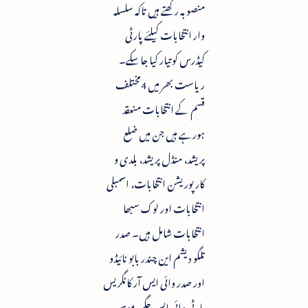
منصوبہ رکھتے ہیں تاکہ سلسلہ
وار انتخابات کیلئے پارٹی
کیڈرس کو تیار کیا جاسکے۔
ریاست بھر میں 4مختلف
قسم کے انتخابات منعقد
ہورہے ہیں جن میں ضلع
پریشد، منڈل پریشد، بلدی و
کارپوریشن انتخابات، اسمبلی
انتخابات اور لوک سبھا
انتخابات شامل ہیں۔ صدر
تلگو دیشم این چندر بابو نائیڈو
اور صدر وائی ایس آر کانگریس
پارٹی وائی ایس جگن موہن