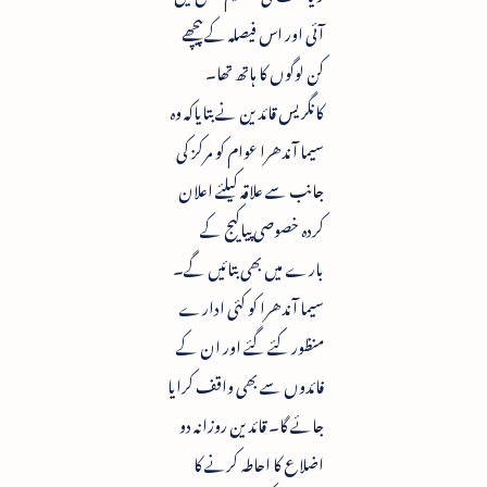
آئی اور اس فیصلہ کے پیچھے
کن لوگوں کا ہاتھ تھا۔
کانگریس قائدین نے بتایاکہ وہ
سیما آندھرا عوام کو مرکز کی
جانب سے علاقہ کیلئے اعلان
کردہ خصوصی پیاکیج کے
بارے میں بھی بتائیں گے۔
سیما آندھرا کو کئی ادارے
منظور کئے گئے اور ان کے
فائدوں سے بھی واقف کرایا
جائے گا۔ قائدین روزانہ دو
اضلاع کا احاطہ کرنے کا