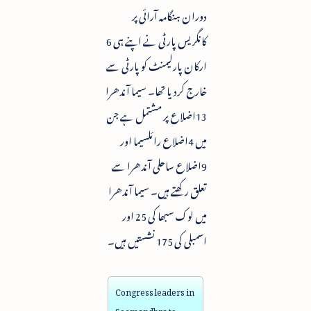
دوران ہنگامہ آرائی پر
کانگریس پارٹی نے اپنے ہی 6
ارکان پارلیمنٹ کو پارٹی سے
خارج کردیا تھا۔ سیما آندھرا
13اضلاع پر مشتمل ہے جن
میں 4اضلاع رائلسیما اور
9اضلاع ساحلی آندھرا سے
تعلق رکھتے ہیں۔ سیما آندھرا
میں لوک سبھا کی 25 اور
اسمبلی کی 175 نشستیں ہیں۔
Congress leaders in
Seemandhra to