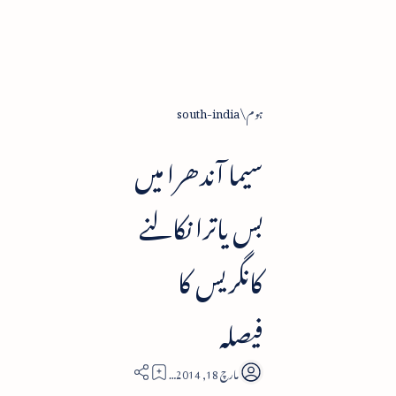
ہوم
south-india
سیما آندھرا میں
بس یاترا نکالنے
کانگریس کا
فیصلہ
3