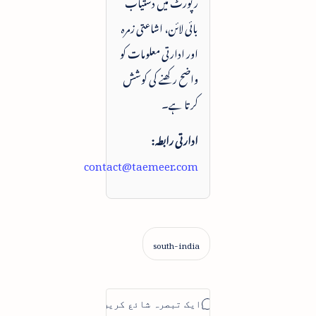
رپورٹ میں دستیاب
بائی لائن، اشاعتی زمرہ
اور ادارتی معلومات کو
واضح رکھنے کی کوشش
کرتا ہے۔
ادارتی رابطہ:
contact@taemeer.com