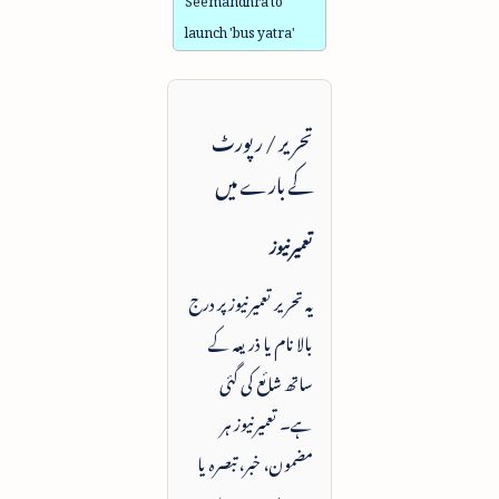
launch 'bus yatra'
تحریر / رپورٹ
کے بارے میں
تعمیرنیوز
یہ تحریر تعمیرنیوز پر درج
بالا نام یا ذریعہ کے
ساتھ شائع کی گئی
ہے۔ تعمیرنیوز ہر
مضمون، خبر، تبصرہ یا