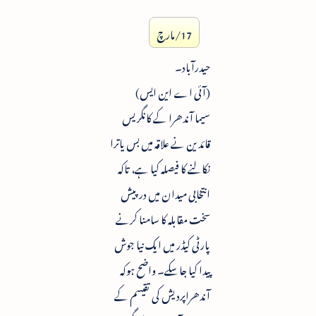
17/مارچ
حیدرآباد۔
(آئی اے این ایس)
سیما آندھرا کے کانگریس
قائدین نے علاقہ میں بس یاترا
نکالنے کا فیصلہ کیا ہے، تاکہ
انتخابی میدان میں درپیش
سخت مقابلہ کا سامنا کرنے
پارٹی کیڈر میں ایک نیا جوش
پیدا کیا جاسکے۔ واضح ہوکہ
آندھراپردیش کی تقیسم کے