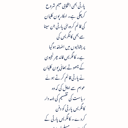
پارٹی بھی انتخابی مہم شروع
کرچکی ہے۔ ادکار پون کلیان
کی قائم کردہ نئی پارٹی جن سینا
سے بھی کانگریس کی
پریشانیوں میں اضافہ ہوگیا
ہے۔ کانگریس قائد چرنجیوی
کے چھوٹے بھائی پون کلیان
نے پارٹی قائم کرتے ہوئے
عوام سے اپیل کی کہ وہ
ریاست کی تقسیم کی ذمہ دار
کانگریس پارٹی کو دفن
کردے۔ کانگریس پارٹی کے