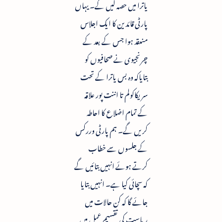
یاترا میں حصہ لیں گے۔ یہاں
پارٹی قائدین کا ایک اجلاس
منعقد ہوا جس کے بعد کے
چرنجیوی نے صحافیوں کو
بتایاکہ وہ بس یاترا کے تحت
سریکاکولم تا اننت پور علاقہ
کے تمام اضلاع کا احاطہ
کریں گے۔ ہم پارٹی وررکس
کے جلسوں سے خطاب
کرتے ہوئے انہیں بتائیں گے
کہ سچائی کیا ہے۔ انہیں بتایا
جائے گا کہ کن حالات میں
ریاست کی تقسیم عمل میں