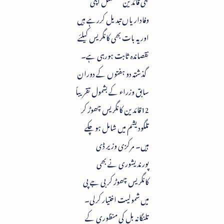
کئی قائدین مسلسل اپنی
وفاداریاں تبدیل کررہے ہیں
اور یہ بات بھی کانگریس کیلئے
نقصاندہ ثابت ہورہی ہے۔
گذشتہ دو ہفتوں کے دوران
سابق وزراء کے بشمول تقریباً
12قائدین کانگریس چھوڑ کر
تلگودیشم میں شامل ہوچکے
ہیں۔ مرکزی وزیر ڈی
پورندیشوری نے بھی
کانگریس چھوڑ کر بی جے پی
میں شمولیت اختیار کرلی۔
تلنگانہ بل کی منظوری کے