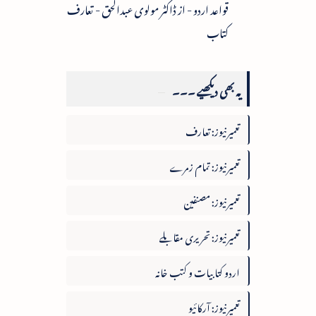
قواعد اردو - از ڈاکٹر مولوی عبدالحق - تعارف
کتاب
یہ بھی دیکھیے ۔۔۔
تعمیرنیوز: تعارف
تعمیرنیوز: تمام زمرے
تعمیرنیوز: مصنفین
تعمیرنیوز: تحریری مقابلے
اردو کتابیات و کتب خانہ
تعمیرنیوز: آرکائیو