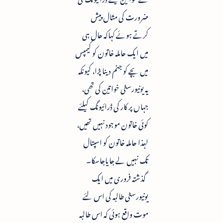
ضرورت کی مثال پیش
کرتے ہوئے کہاکہ حال ہی
میں ایک حاملہ خاتون کو کیمپس
میں بچے کو جنم دینا پڑا، کیونکہ
یہ یونیورسٹی خواتین کی تھی،
جہاں پر کار کی ڈرائیونگ کیلئے
کوئی خاتون موجود نہیں تھیں،
لہذا حاملہ خاتون کو اسپتال
تک نہیں لے جایاجاسکا۔
گذشتہ فروری میں ایک
یونیورسٹی طالبہ کی اس لئے
موت واقع ہوئی کہ اس طالبہ