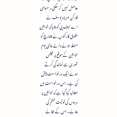
حاصل نہیں کرسکتی۔ سماجی
کارکن عزیزہ یوسف نے
اے ایف پی کو بتایاکہ خواتین
حقوق کارکنوں نے 8مارچ کو
منعقد ہونے والے عالمی یوم
خواتین کے موقع پر مجلس
شوریٰ سے نمائندگی کرتے
ہوئے ایک درخواست پیش
کی ہے۔ اس درخواست میں
مطالبہ کیا گیا ہے کہ خواتین پر
مردوں کی تولیت ختم کی
جائے۔ اس کے بجائے