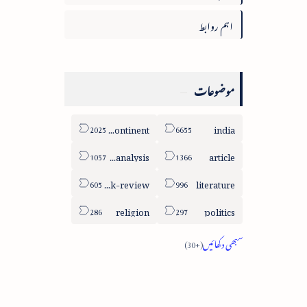
اہم روابط
موضوعات
sub-continent
india
column-analysis
article
book-review
literature
religion
politics