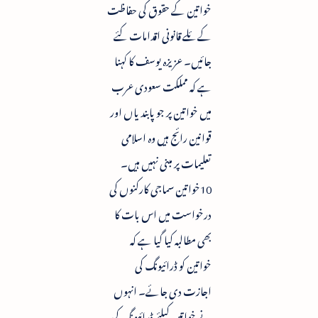
خواتین کے حقوق کی حفاظت
کےئلے قانونی اقدامات کئے
جائیں۔ عزیزہ یوسف کا کہنا
ہے کہ مملکت سعودی عرب
میں خواتین پر جو پابندیاں اور
قوانین رائج ہیں وہ اسلامی
تعلیمات پر مبنی نہیں ہیں۔
10خواتین سماجی کارکنوں کی
درخواست میں اس بات کا
بھی مطالبہ کیا گیا ہے کہ
خواتین کو ڈرائیونگ کی
اجازت دی جائے۔ انہوں
نے خواتین کیلئے ڈرائیونگ کی