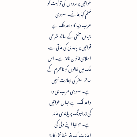
خواتین پر مردوں کی تولیت کو
ختم کیا جائے۔ سعودی
عرب دنیا کا واحد ملک ہے
جہاں سختی کے ساتھ شرعی
قوانین پر پابندی کی جاتی ہے،
اسلامی قانون نافذ ہے۔ اس
ملک میں خاتون کو نامحرم کے
ساتھ سفر کی اجازت نہیں
ہے۔ سعودی عرب ہی وہ
واحد ملک ہے جہاں خواتین
کی ڈرائیونگ پر پابندی عائد
ہے۔ خواتیا اپنے ولی کی
اجازت ک بغیر شناختی کارڈ