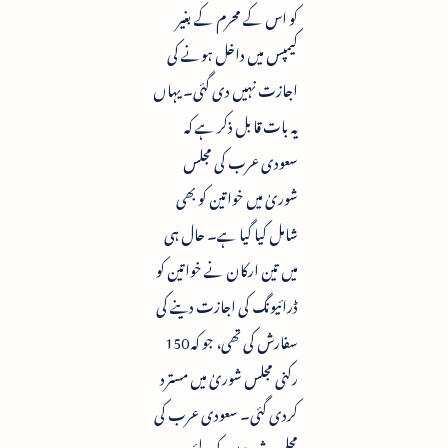
کو اس کے محرم کے بغیر
کیمپس میں داخل ہونے کی
اجازت نہیں دی گئی۔ یہاں
یہ بات قابل ذکر ہے کہ
سعودی عرب کی مجلس
شوریٰ میں خواتین کو بھی
شامل کیا گیا ہے۔ حال ہی
میں تین ارکان نے خواتین کو
ڈرائیونگ کی اجازت دینے کی
سفارش کی تھی، جو کہ 150
رکنی مجلس شوریٰ میں مسترد
کردی گئی۔ سعودی عرب کی
مجلس شوریٰ کے لئے