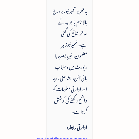
یہ تحریر تعمیرنیوز پر درج
بالا نام یا ذریعہ کے
ساتھ شائع کی گئی
ہے۔ تعمیرنیوز ہر
مضمون، خبر، تبصرہ یا
رپورٹ میں دستیاب
بائی لائن، اشاعتی زمرہ
اور ادارتی معلومات کو
واضح رکھنے کی کوشش
کرتا ہے۔
ادارتی رابطہ:
contact@taemeer.com