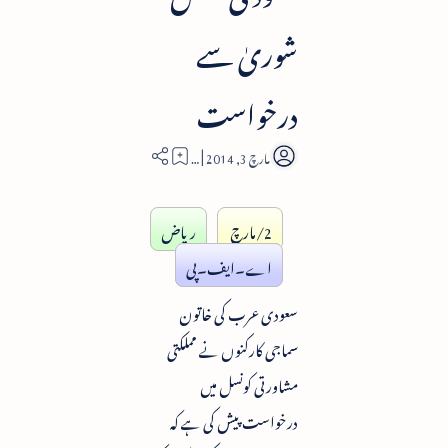
شوریٰ سے
درخواست
2
2/مارچ
ریاض
اے۔ایف۔پی
سعودی عرب کی خاتون
سماجی کارکنوں نے مملکتی
مشاورتی کونسل میں
درخواست پیش کی ہے کہ