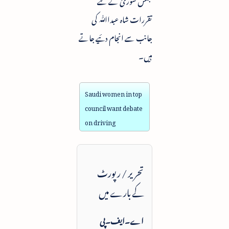
تقررات شاہ عبداﷲ کی
جانب سے انجام دئیے جاتے
ہیں۔
Saudi women in top
council want debate
on driving
تحریر / رپورٹ
کے بارے میں
اے۔ایف۔پی