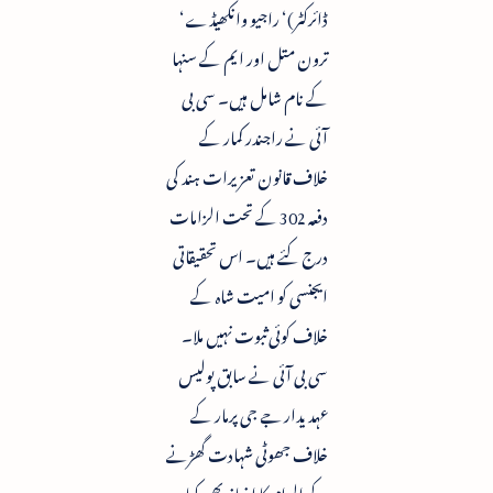
ڈائرکٹر)‘ راجیو وانکھیڈے‘
ترون متل اور ایم کے سنہا
کے نام شامل ہیں۔ سی بی
آئی نے راجندر کمار کے
خلاف قانون تعزیرات ہند کی
دفعہ 302 کے تحت الزامات
درج کئے ہیں۔ اس تحقیقاتی
ایجنسی کو امیت شاہ کے
خلاف کوئی ثبوت نہیں ملا۔
سی بی آئی نے سابق پولیس
عہدیدار جے جی پرمار کے
خلاف جھوٹی شہادت گھڑنے
کے الزام کا اضافہ بھی کیا