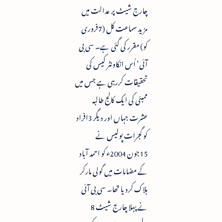
چارج شیٹ پر عدالت میں
مزید سماعت کل (7فروری
کو) مقرر کی گئی ہے۔ سی بی
آئی‘ اُس انکاونٹر کیس کی
تحقیقات کررہی ہے جس میں
ممبئی کی ایک کالج طالبہ
عشرت جہاں اور دیگر 3افراد
کو گجرات پولیس نے
15جون 2004ء کو احمد آباد
کے مضامات میں گولی مارکر
ہلاک کردیا تھا۔ سی بی آئی
نے پہلا چارج شیٹ 8