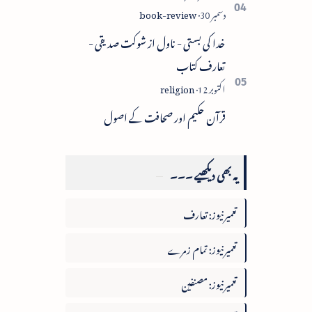
خدا کی بستی - ناول از شوکت صدیقی -
تعارف کتاب
قرآن حکیم اور صحافت کے اصول
یہ بھی دیکھیے ۔۔۔
تعمیرنیوز: تعارف
تعمیرنیوز: تمام زمرے
تعمیرنیوز: مصنفین