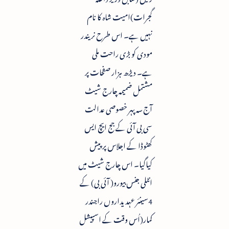
گجرات)امیت شاہ کا نام
نہیں ہے۔ اس طرح نریندر
مودی کو بڑی راحت ملی
ہے۔ دیڑھ ہزار صفحات پر
مشتمل ضمیمہ چارج شیٹ
آج سہ پہر خصوصی عدالت
سی بی آئی کے جج ایچ ایس
کھٹوڈا کے اجلاس پر پیش
کیاگیا۔ اس چارج شیٹ میں
انٹلی جنس بیورو( آئی بی) کے
4سینئر عہدیداروں راجندر
کمار(اُس وقت کے اسپیشل