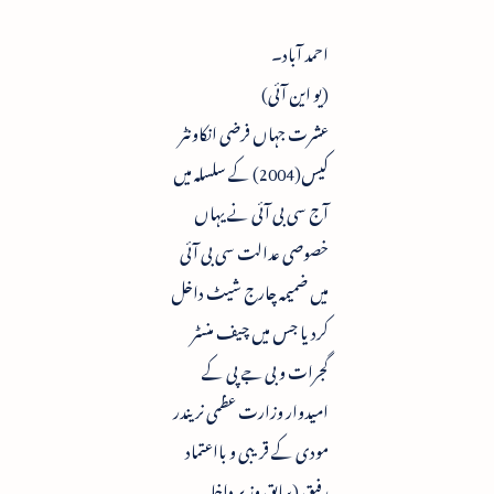
احمد آباد۔
(یو این آئی)
عشرت جہاں فرضی انکاونٹر
کیس(2004) کے سلسلہ میں
آج سی بی آئی نے یہاں
خصوصی عدالت سی بی آئی
میں ضمیمہ چارج شیٹ داخل
کردیا جس میں چیف منسٹر
گجرات و بی جے پی کے
امیدوار وزارت عظمی نریندر
مودی کے قریبی و بااعتماد
رفیق (سابق وزیر داخلہ