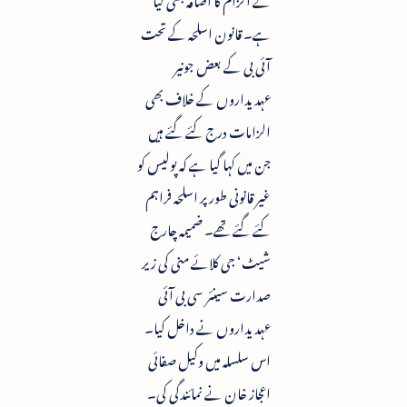
ہے۔ قانون اسلحہ کے تحت
آئی بی کے بعض جونیر
عہدیداروں کے خلاف بھی
الزامات درج کئے گئے ہیں
جن میں کہا گیا ہے کہ پولیس کو
غیر قانونی طورپر اسلحہ فراہم
کئے گئے تھے۔ ضمیمہ چارج
شیٹ‘ جی کلائے منی کی زیر
صدارت سینئر سی بی آئی
عہدیداروں نے داخل کیا۔
اس سلسلہ میں وکیل صفائی
اعجاز خان نے نمائندگی کی۔