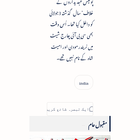
پولیس عہدیداروں کے
خلاف‘ سال گذشتہ 3جولائی
کو داخل کیا تھا۔ اُس وقت
بھی سی بی آئی چارج شیٹ
میں نریندر مودی اور امیت
شاہ کے نام نہیں تھے۔
مقبول عام