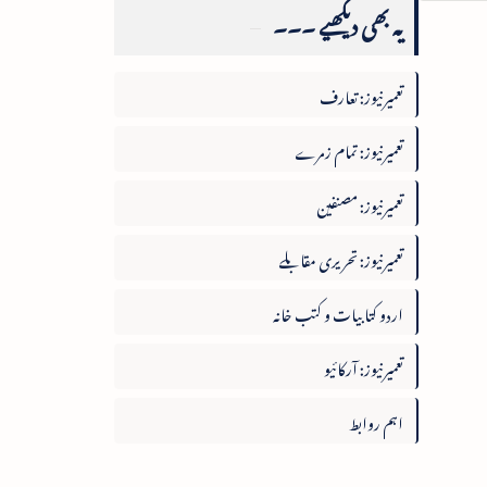
یہ بھی دیکھیے ۔۔۔
تعمیرنیوز: تعارف
تعمیرنیوز: تمام زمرے
تعمیرنیوز: مصنفین
تعمیرنیوز: تحریری مقابلے
اردو کتابیات و کتب خانہ
تعمیرنیوز: آرکائیو
اہم روابط