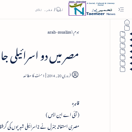
ہوم
arab-muslim
مصر میں دو اسرائیلی ج
1
قاہرہ
( آئی اے این ایس )
مصری استغاثہ جنرل نے 2اسرا