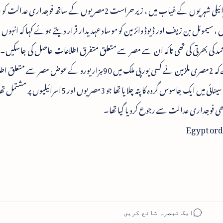
کردیا۔ پرازیکیوٹر جنرل حشام برکات نے دونوں اسرائیلی شہریوں کے غیاب میں ، زیر حراست 2مصریوں کے ساتھ فوجداری ع
نے ایک بیان میں3اسرائیلی ایجنٹس ، سیموئل بن زیف اور ڈیوڈ وائز مین کو موساد عہدیدار قرار دیتے ہوئے کہا کہ ا
اور منری محمد کی بھرتی کی تھی تاکہ ان سے مصر سے متعلق متفرق اطلاعات حاصل کی جاسکی
میں یہ بھی کہا گیا ہے کہ تحقیقات سے معلوم ہوا ہے کہ 2مصری ملزمین نے کسی یورپی ملک میں 90ہزار یورو کے ع
پہنچائی تھیں۔ رواں ماہ کے اوئل میں بھی مصر نے سینائی میں ایک جاسوس گروہ کا پتہ چلا یا تھا جو 3مصری
Egypt orde