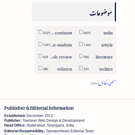
موضوعات
sub-continent
india
column-analysis
article
book-review
literature
religion
politics
Publisher & Editorial Information
Established:
December 2012
Publisher:
Taemeer Web Design & Development
Head Office:
Hyderabad, Telangana, India
Editorial Responsibility:
TaemeerNews Editorial Team