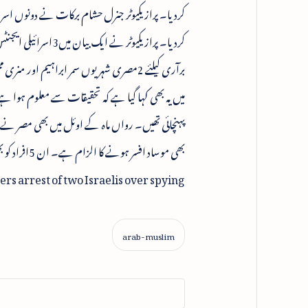
کردیا۔ پرازیکیوٹر 
برآری کیلئے 2مصری شہریوں سمر ابراہیم 
بھی موساد افسر ہونے کا الزام ہے۔ ان 5افراد کو بھی فوجداری عدالت سے رجوع کردیا گیا تھا۔
rs arrest of two Israelis over spying