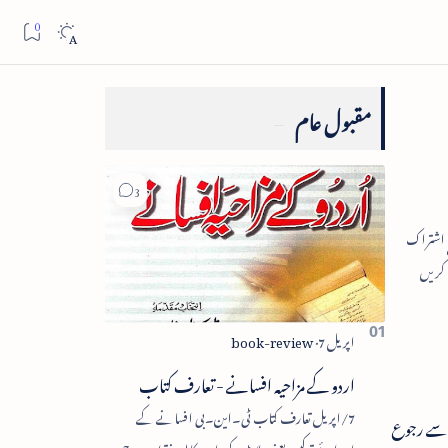
مقبول عام
اردو کے مزاحیہ افسانے - تعارف کتاب
7/اپریل تعارف کتاب ٹی۔این۔بی افسانے کے
الت سے رجوع
اجزائے ترکیبی یعنی پلاٹ، کردار، مکالمہ، نقطۂ عروج،