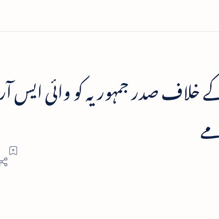
ے خلاف صدر جمہوریہ کو وائی ایس آر
مے