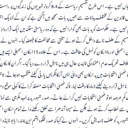
موضوعات پر معلوماتی مباحث اور تبادلہ خیال کی خواہاں نہیں ہے۔ اس طرح تقسیم ریاست کے 8.4 کروڑ شہریوں 
یس قائدین کے مختلف بیانات سے ہمیں یہ بات سمجھ میں آگئی ہے کہ ان کے نزدیک اہ
نہیں ہے۔ حکومت کو یہ بات بھی گوارا نہیں ہے کہ وہ ریاستی مقننہ میں ایک قرارداد 
م کے حلف نامے داخل کرتے ہوئے سختی سے مخالفت کا فیصلہ کیا۔ انہوں نے بتا
ہماری پارٹی کے پاس 3ارکان پارلیمنٹ، 23ارکان اسمبلی اور 6ارکان کونسل کی طاقت ہے۔ اس کے علا
اف تحریک عدم اعتماد کی تائید پر حال ہی میں نااہل قرار دے دیا گیا۔ اگر ان کارکان
ا تو ضمنی انتخابات میں یہ ارکان بھی وائی ایس آرکانگریس پارٹی کیلئے منتخب ہوجاتے، تا
پارٹی نے گندی سیاست کرتے ہوئے ان ارکان کو نا اہل قرار دینے کیلئے 3ماہ کا وقت لیا، تاکہ ضمنی انتخابات منعقد کرانے کا کوئی
کم عرصہ ہوتو ضمنی انتخابات نہیں کرائے جاتے۔ صدر جمہوریہ پرنب مکرجی سے نمائ
نفرنس سے خطاب کرتے ہوئے جگن نے سیما آندھرا سے تعلق رکھنے والے تمام ارکان اس
در جمہوریہ کو حلف نامہ یش کریں۔ انہوں نے کہاکہ صدر تلگودیشم این چندرا بابو نائیڈو