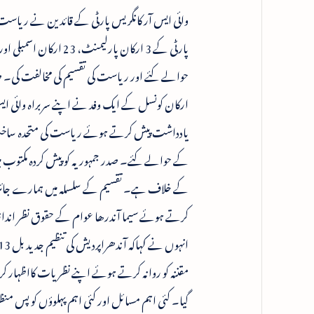
وائی ایس آر کانگریس پارٹی کے قائدین نے ریاس
حوالے کئے اور ریاست کی تقسیم کی مخالفت کی۔ صدر
ارکان کونسل کے ایک وفد نے اپنے سربراہ وائی ای
یادداشت پیش کرتے ہوئے ریاست کی متحدہ ساخت کی
کے حوالے کئے۔ صدر جمہوریہ کو پیش کردہ مکتوب م
کے خلاف ہے۔ تقسیم کے سلسلہ میں ہمارے جائز حقوق 
کرتے ہوئے سیما آندرھا عوام کے حقوق نظر انداز 
مقننہ کو روانہ کرتے ہوئے اپنے نظریات کااظہار کرن
گیا۔ کئی اہم مسائل اور کئی اہم پہلوؤں کو پس منظ