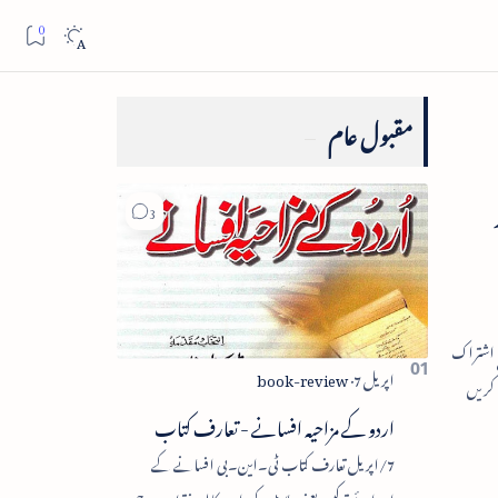
مقبول عام
اردو کے مزاحیہ افسانے - تعارف کتاب
7/اپریل تعارف کتاب ٹی۔این۔بی افسانے کے
اجزائے ترکیبی یعنی پلاٹ، کردار، مکالمہ، نقطۂ عروج،