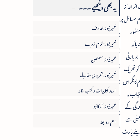
یہ بھی دیکھیے ۔۔۔
کی زندگیوں پر راست اثر انداز
م مسائل پر
تعمیرنیوز: تعارف
منظور
یاکہ
تعمیرنیوز: تمام زمرے
وہ 15ارکان اسمبلی ایسے ہیں جو پارٹی
تعمیرنیوز: مصنفین
 کو تحریک
تعمیرنیوز: تحریری مقابلے
ہم کانگریس
اردو کتابیات و کتب خانہ
 موقع دستیاب نہ
ندگی کے
تعمیرنیوز: آرکائیو
مبلی سے
اہم روابط
 اپنے پارٹ