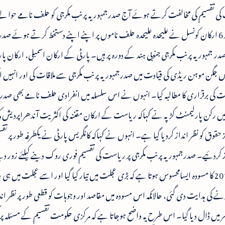
ت کی تقسیم کی مخالفت کرتے ہوئے آج صدرجمہوریہ پرنب مکرجی کو حلف نامے حوال
پارٹی کے 3 ارکان پارلیمنٹ، 23 ارکان اسمبلی اور 6 ارکان کونسل نے علیحدہ علیحدہ حلف ناموں پر اپنے اپنے دستخط کرتے ہوئے
 جمہوریہ پرنب مکرجی جنوبی ہند کے دورہ پر ہیں۔ پارٹی کے ارکان اسمبلی، ارکان پا
س جگن موہن ریڈی کی قیادت میں صدرجمہوریہ پرنب مکرجی سے ملاقات کی اور انہیں 
 برقراری کا مطالبہ کیا۔ انہوں نے اس سلسلہ میں انفرادی حلف نامے بھی صدر ج
یں رکن پارلیمنٹ کڑپہ نے کہاکہ ریاست کے ارکان مقننہ کی اکثریت آندھراپردیش ک
کو نظر انداز کردیا گیا ہے۔ انہوں نے کہاکہ کانگریس پارٹی نے یکطرفہ طورپر تقسی
کردئیے۔ صدرجمہوریہ پرنب مکرجی پر ریاست کی تقسیم فوری روک دینے کیلئے زور د
انہوں نے کہاکہ آندھراپردیش کی تنظیم جدید بل 2013 کا مسودہ ایسامحسوس ہوتا ہے کہ بڑی عجلت میں تیار کیا گیا اور اسے عجلت میں
ے کی ہدایت دی گئی، حالانکہ اس مسودہ میں مقاصد اور وجوہات کو قطعی طورپر نظر اندا
ر میں ڈال دیا گیا۔ اس طرح یہ واضح ہوجاتا ہے کہ مرکزی حکومت تقسیم کے مسئلہ پر 