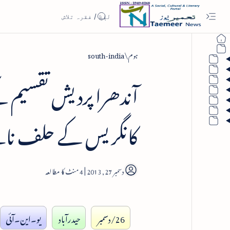
ہوم
south-india
آندھرا پردیش تقسیم ک
کانگریس کے حلف نا
4
26/دسمبر
حیدرآباد
یو۔این۔آئی