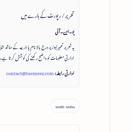
تحریر / رپورٹ کے بارے میں
یو۔این۔آئی
یہ تحریر تعمیرنیوز پر درج بالا نام یا ذریعہ کے ساتھ
ادارتی معلومات کو واضح رکھنے کی کوشش کرتا ہے۔
ادارتی رابطہ:
contact@taemeer.com