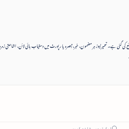
 شائع کی گئی ہے۔ تعمیرنیوز ہر مضمون، خبر، تبصرہ یا رپورٹ میں دستیاب بائی لائن، اشاعتی زمرہ