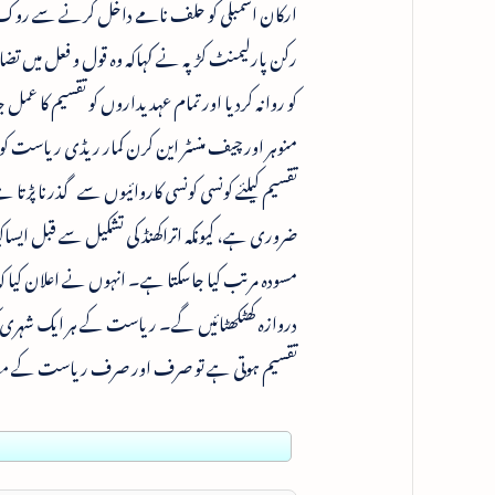
ارکان اسمبلی کو حلف نامے داخل کرنے سے روک رہے
کو روانہ کردیا اور تمام عہدیداروں کو تقسیم کا عمل
منوہر اور چیف منسٹر این کرن کمار ریڈی ریاست کو
تقسیم کیلئے کونسی کونسی کاروائیوں سے گذرنا پڑتا 
ضروری ہے، کیونکہ اتراکھنڈ کی تشکیل سے قبل ایساکی
مسودہ مرتب کیا جاسکتا ہے۔ انہوں نے اعلان کیا کہ ا
دروازہ کھٹکھٹائیں گے۔ ریاست کے ہر ایک شہری کو
تقسیم ہوتی ہے تو صرف اور صرف ریاست کے مفادات