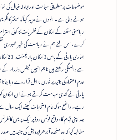
ہونے والی ہے۔ انہوں نے مزید کہاکہ سینئر کانگر
ریاستی مقننہ کے ارکان کے نطریات کا کوئی احترام 
کرے، اس لئے ہم نے ریاست کی غیر جمہوری تقسی
سے وابستگی رکھتے ہیں تاہم انہیں مجلس وزراء کے خل
عدم اعتماد کی تائید پر فوری نا اہل قرار دے دیا جات
رہے۔ واضح ہوکہ عام انتخابات کیلئے ایک سال سے 
بعد اپنی قیام گاہ واقع لوٹس روڈ پر ایک پریس کا
مطالبہ کیا کہ وہ متحدہ آندھراپردیش کی تائید میں ص