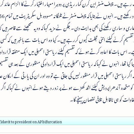
 ہیں۔ چیف منسٹر این کرن کمار ریڈی پر دوہرا معیار اختیار کرنے کا الزام عائد 
 جاری و ساری رکھنے کی بھی ہدایت دی۔ جگن نے مزید کہاکہ وہ یہ سمجھنے سے قاصر ہیں کہ
 تقسیم کرنے کیلئے اتنی عجلت کیوں کررہے ہیں۔ کیا وہ اس بات سے باخبر ہیں کہ کس
ہے۔ اس بات کا اعادہ کرتے ہوئے کہ تقسیم کیلئے ریاستی اسمبلی میں ایک متفقہ قراردا
ا گیا تھا، انہوں نے کہاکہ ریاستی اسمبلی میں ایک قرارداد کی منظوری کے بعد ہی تقسی
گر ریاستی اسمبلی میں قرار منظور نہیں کی جاتی ہے تو وہ اور ان کی پارٹی کے ارکان ع
 متحدہ آندھراپردیش کیلئے اٹھ کھڑے ہونے پر زور دیتے ہوئے انہوں نے کہاکہ اگر
 کو ہی ناقابل تلافی نقصان پہنچے گا۔
idavit to president on AP bifurcation