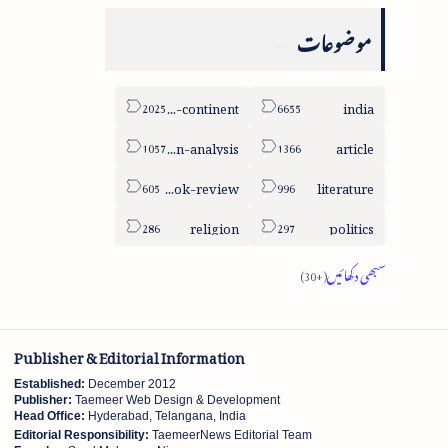
موضوعات
sub-continent
india
column-analysis
article
book-review
literature
religion
politics
Publisher & Editorial Information
Established:
December 2012
Publisher:
Taemeer Web Design & Development
Head Office:
Hyderabad, Telangana, India
Editorial Responsibility:
TaemeerNews Editorial Team