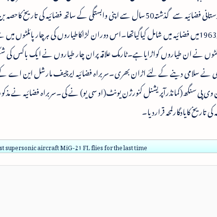
طرح ہندوستانی فضائیہ سے گذشتہ50سال سے اپنی وابستگی کے ساتھ فضائیہ کی تاریخ ک
طیاروں کو1963میں فضائیہ میں شامل کیاگیاتھا۔اس دوران لڑاکاطیاروں کی ہرچار پائلٹوں میں 
یبا3پائلٹوں نے ان طیاروں کواڑایاہے۔ٹارمک علاقہ پران چار طیاروں نے ایک باکس کی ش
لس طیاروں کی ٹکڑی نے سلامی دینے کے لئے اڑان بھری۔سربراہ فضائیہ ایرچیف مارشل این اے ک
ن وی پی سنگھ(کمانڈرآپریشنل کنورژن یونٹ(او سی یو) نے کی۔سربراہ فضائیہ نے مذکور
rst supersonic aircraft MiG-21 FL flies for the last time