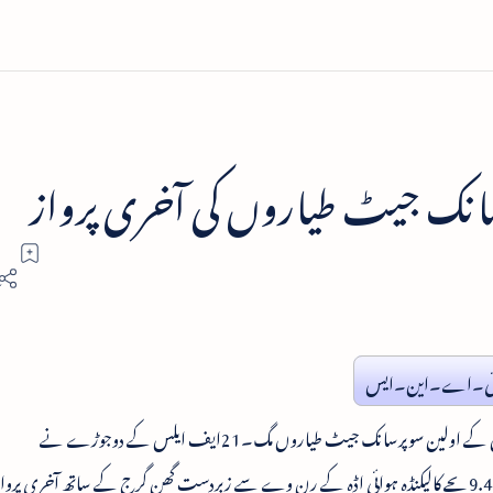
انک جیٹ طیاروں کی آخری پرواز
ئی۔اے۔این۔ایس
اولین سوپرسانک جیٹ طیاروں مگ۔21ایف ایلس کے دوجوڑے نے
آج صبح9.45بجے کالیکنڈہ ہوائی اڈہ کے رن وے سے زبردست گھن گرج کے ساتھ آخری پ