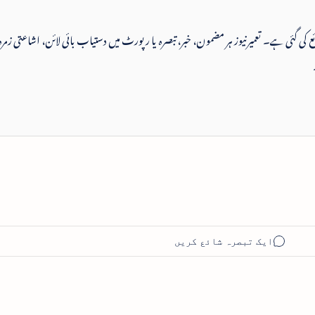
 شائع کی گئی ہے۔ تعمیرنیوز ہر مضمون، خبر، تبصرہ یا رپورٹ میں دستیاب بائی لائن، اشاعتی زمرہ