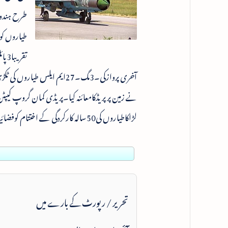
تقر
آخری پروازکی۔3مگ۔27ایم ای
نے زمین پرپریڈکامعائنہ کیا۔پریڈی کمان گروپ کیپٹ
لڑاکاطیاروں کی50سالہ کارکردگی کے اختتام کوفضائیہ کی تاریخ کایادگارلمحہ قراردیا۔
تحریر / رپورٹ کے بارے میں