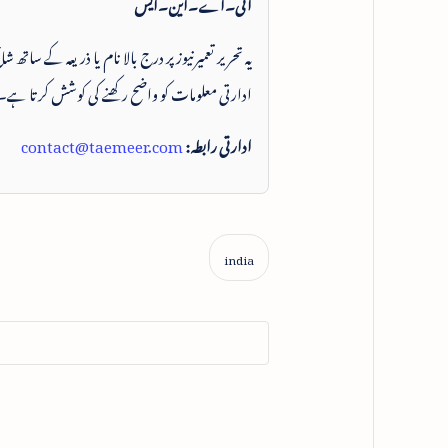
آئی۔اے۔این۔ایس
یہ تحریر تعمیرنیوز پر درج بالا نام یا ذریعہ کے ساتھ
ادارتی معلومات کو واضح رکھنے کی کوشش کرتا ہے۔
ادارتی رابطہ:
contact@taemeer.com