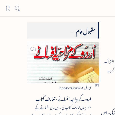
مقبول عام
اردو کے مزاحیہ افسانے - تعارف کتاب
7/اپریل تعارف کتاب ٹی۔این۔بی افسانے کے
روازکی۔اس
اجزائے ترکیبی یعنی پلاٹ، کردار، مکالمہ، نقطۂ عروج،