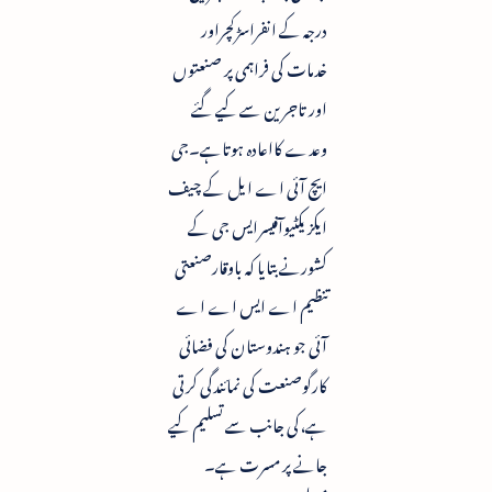
درجہ کے انفراسڑکچراور
خدمات کی فراہمی پر صنعتوں
اور تاجرین سے کیے گئے
وعدے کااعادہ ہوتاہے۔جی
ایچ آئی اے ایل کے چیف
ایکزیکٹیوآفیسرایس جی کے
کشورنے بتایا کہ باوقارصنعتی
تنظیم اے ایس اے اے
آئی جو ہندوستان کی فضائی
کارگوصنعت کی نمائندگی کرتی
ہے،کی جانب سے تسلیم کیے
جانے پر مسرت ہے۔