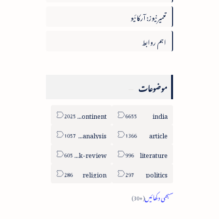
تعمیرنیوز: آرکائیو
اہم روابط
موضوعات
sub-continent
india
column-analysis
article
book-review
literature
religion
politics