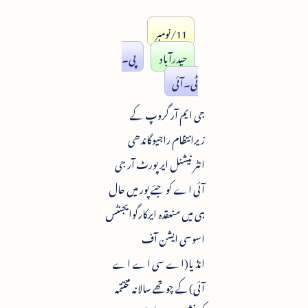
11/نومبر
حیدرآباد
پی۔
ٹی۔آئی
جی ایم آر گروپ کے
زیرانتظام راجیوگاندھی
انٹرنیشنل ایرپورٹ آر جی
آئی اے کو جئے پور میں حال
ہی میں منعقدہ ایرکارگوایجنٹس
اسوسی ایشن آف
انڈیا(اے سی اے اے
آئی)کے چوتھے سالانہ مختتمہ