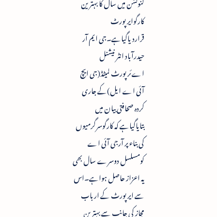
کنونشن میں سال کا بہترین
کارگوایر پورٹ
قراردیاگیاہے۔جی ایم آر
حیدرآباد انٹرنیشنل
اےئرپورٹ لمیٹڈ(جی ایچ
آئی اے ایل)کے جاری
کردہ صحافتی بیان میں
بتایاگیاہے کہ کارگوسرگرمیوں
کی بناء پر آرجی آئی اے
کومسلسل دوسرے سال بھی
یہ اعزاز حاصل ہواہے۔اس
سے ایرپورٹ کے ارباب
مجاز کی جانب سے بہترین