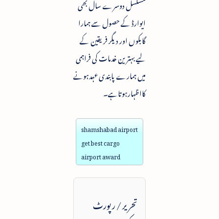
مسلسل دوسرے سال بھی
ایوارڈ کے حصول سے ہمارا
گابکوں اور دیگر فریقین کے
لیے بہترین خدمات کی فراہمی
میں ہمارے پابندی عہدہونے
کااظہارہوتاہے۔
shamshabad airport
get best cargo
airport award
تحریر / رپورٹ