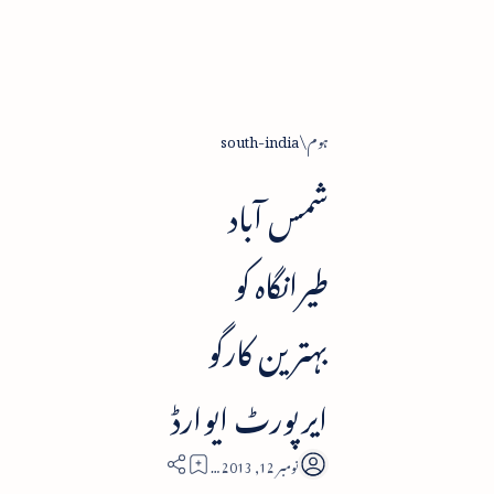
ہوم
south-india
شمس آباد
طیرانگاہ کو
بہترین کارگو
ایرپورٹ ایوارڈ
1