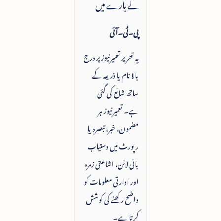
کے بارے میں
پی۔ٹی۔آئی
یہ تحریر تعمیرنیوز پر درج
بالا نام یا ذریعہ کے
ساتھ شائع کی گئی
ہے۔ تعمیرنیوز ہر
مضمون، خبر، تبصرہ یا
رپورٹ میں دستیاب
بائی لائن، اشاعتی زمرہ
اور ادارتی معلومات کو
واضح رکھنے کی کوشش
کرتا ہے۔