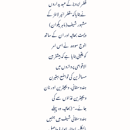
قطر ایرویزکے عہدیداروں
نے بتایاکہ"قطر ائیر لائنز کے
مشہور شیف(ماہر پکوان)
ونیت بھاٹیہ اور ان کے ساتھ
انوج سودھ نے اس امر
کویقینی بنایا ہے کہ بیشتر بین
الاقوامی پروازوں میں
مسافرین کی تواضع بہتیرن
ہندوستانی، ویجیٹرین اور نان
ویجیٹرین غذاؤں سے کی
جائے۔" (بھاٹیہ، وہ پہلے
ہندوستانی شیف ہیں جنہیں
مائیکلن اسٹار ایوارڈ حاصل