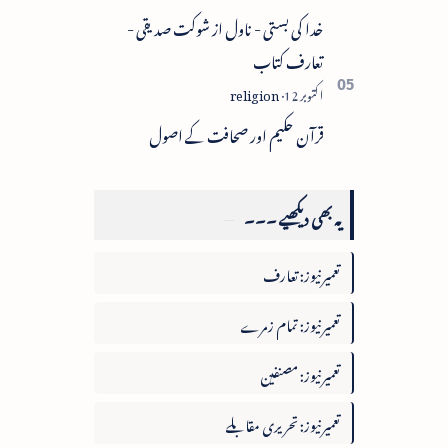
خدا کی بستی - ناول از شوکت صدیقی -
تعارف کتاب
قرآن حکیم اور صحافت کے اصول
یہ بھی دیکھیے ۔۔۔
تعمیرنیوز: تعارف
تعمیرنیوز: تمام زمرے
تعمیرنیوز: مصنفین
تعمیرنیوز: تحریری مقابلے