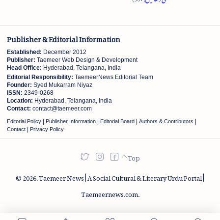
Publisher & Editorial Information
Established:
December 2012
Publisher:
Taemeer Web Design & Development
Head Office:
Hyderabad, Telangana, India
Editorial Responsibility:
TaemeerNews Editorial Team
Founder:
Syed Mukarram Niyaz
ISSN:
2349-0268
Location:
Hyderabad, Telangana, India
Contact:
contact@taemeer.com
|
|
|
|
Editorial Policy
Publisher Information
Editorial Board
Authors & Contributors
|
Contact
Privacy Policy
2026.
Taemeer News | A Social Cultural & Literary Urdu Portal |
Taemeernews.com
.