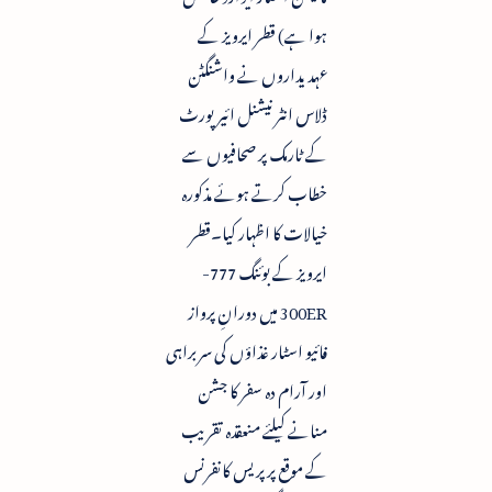
ہوا ہے) قطر ایرویز کے
عہدیداروں نے واشنگٹن
ڈلاس انٹرنیشنل ائیر پورٹ
کے ٹارمک پر صحافیوں سے
خطاب کرتے ہوئے مذکورہ
خیالات کا اظہار کیا۔قطر
ایرویز کے بوئنگ 777-
300ER میں دورانِ پرواز
فائیو اسٹار غذاؤں کی سربراہی
اور آرام دہ سفر کا جشن
منانے کیلئے منعقدہ تقریب
کے موقع پرپریس کانفرنس