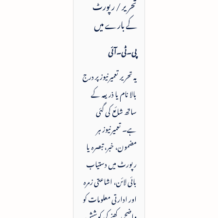
تحریر / رپورٹ
کے بارے میں
پی۔ٹی۔آئی
یہ تحریر تعمیرنیوز پر درج
بالا نام یا ذریعہ کے
ساتھ شائع کی گئی
ہے۔ تعمیرنیوز ہر
مضمون، خبر، تبصرہ یا
رپورٹ میں دستیاب
بائی لائن، اشاعتی زمرہ
اور ادارتی معلومات کو
واضح رکھنے کی کوشش