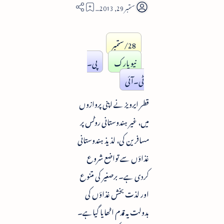
1
28/ستمبر
نیویارک
پی۔
ٹی۔آئی
قطر ایرویز نے اپنی پروازوں
میں، غیر ہندوستانی روٹس پر
مسافرین کی، لذیذ ہندوستانی
غذاؤں سے تواضع شروع
کردی ہے۔ برصغیر کی متنوع
اور لذت بخش غذاؤں کی
بدولت یہ قدم اٹھایا گیاہے۔