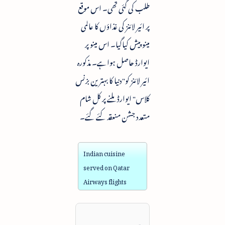
طلب کی گئی تھی۔ اس موقع
پر ائیر لائنز کی غذاؤں کا عالمی
مینوپیش کیاگیا۔ اس مینو پر
ایوارڈ حاصل ہواہے۔ مذکورہ
ائیر لائنز کو"دنیا کا بہترین بزنس
کلاس" ایوارڈ ملنے پر کل شام
متعدد جشن منعقد کئے گئے۔
Indian cuisine
served on Qatar
Airways flights