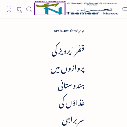
ہوم
arab-muslim
قطر ایرویز کی
پروازوں میں
ہندوستانی
غذاؤں کی
سربراہی