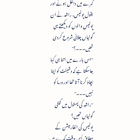
کمرے میں داخل ہوئے اور
بقول پولیس، راشد نے ان
پولیس والوں کو دیکھتے ہی
گولیاں چلانی شروع کردی
تھیں۔۔۔؟"
"اس بارے میں اتنا ہی کہا
جاسکتا ہے کہ دشینت کو اپنا
بچاؤ کرنا آتا تھا اور ورما کو
نہیں۔۔۔"
"راشد کی پستول میں کتنی
گولیاں تھیں؟
پولیس کی انفارمیشن کے
مطابق اُس وقت کمرے میں