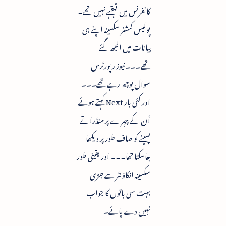
کانفرنس میں قہقہے نہیں تھے۔
پولیس کمشنر سکسینہ اپنے ہی
بیانات میں الجھ گئے
تھے۔۔۔ نیوز رپورٹرس
سوال پوچھ رہے تھے۔۔۔
اور کئی بار Next کہتے ہوئے
اُن کے چہرے پر منڈراتے
پسینے کو صاف طور پر دیکھا
جاسکتا تھا۔۔۔ اور یقینی طور
سکسینہ انکاؤنٹر سے جڑی
بہت سی باتوں کا جواب
نہیں دے پائے۔