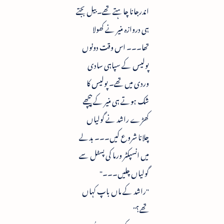
اندرجانا چاہتے تھے۔ بیل بجتے
ہی دروازہ منیر نے کھولا
تھا۔۔۔ اس وقت دونوں
پولیس کے سپاہی سادی
وردی میں تھے۔ پولیس کا
شک ہوتے ہی منیر کے پیچھے
کھڑے راشد نے گولیاں
چلانا شروع کیں۔۔۔ بدلے
میں انسپکٹر ورما کی پسٹل سے
گولیاں چلیں۔۔۔"
"راشد کے ماں باپ کہاں
تھے؟"