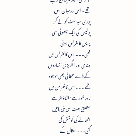
تھے۔ اس درمیان اس
پوری سیاست کو لے کر
پولیس کی ایک چھوٹی سی
پریس کانفرنس ہوئی
تھی۔۔۔ اس کانفرنس میں
ہندی اور انگریزی اخباروں
کے بڑے صحافی بھی موجود
تھے۔۔۔ اس کانفرنس میں
زور شور سے" انکاؤنٹر سے
متعلق بہت سی نئی باتیں
اٹھانے کی کوشش کی
گئی۔۔۔ مثال کے