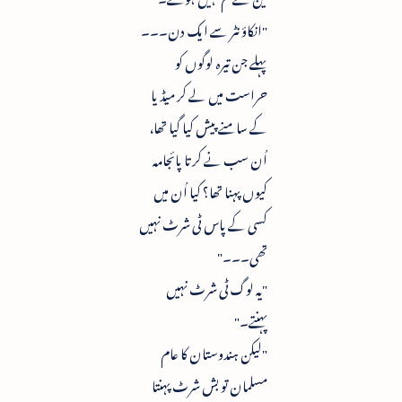
"انکاؤنٹر سے ایک دن۔۔۔
پہلے جن تیرہ لوگوں کو
حراست میں لے کر میڈیا
کے سامنے پیش کیا گیا تھا،
اُن سب نے کرتا پائجامہ
کیوں پہنا تھا؟ کیا اُن میں
کسی کے پاس ٹی شرٹ نہیں
تھی۔۔۔"
"یہ لوگ ٹی شرٹ نہیں
پہنتے۔"
"لیکن ہندوستان کا عام
مسلمان تو بش شرٹ پہنتا