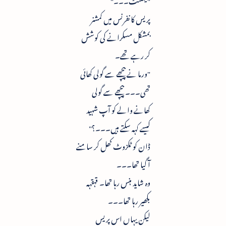
پریس کانفرنس میں کمشنر
بمشکل مسکرانے کی کوشش
کر رہے تھے۔
"ورما نے پیچھے سے گولی کھائی
تھی۔۔۔ پیچھے سے گولی
کھانے والے کو آپ شہید
کیسے کہہ سکتے ہیں۔۔۔؟"
ڈان کو ٹکزوٹ کھل کر سامنے
آ گیا تھا۔۔۔
وہ شاید ہنس رہا تھا۔ قہقہہ
بکھیر رہا تھا۔۔۔
لیکن یہاں اس پریس