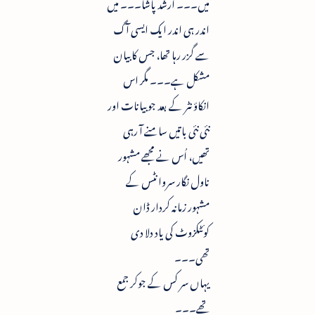
میں۔۔۔ ارشد پاشا۔۔۔ میں
اندر ہی اندر ایک ایسی آگ
سے گزر رہا تھا، جس کا بیان
مشکل ہے۔۔۔ مگر اس
انکاؤنٹر کے بعد جو بیانات اور
نئی نئی باتیں سامنے آ رہی
تھیں، اُس نے مجھے مشہور
ناول نگار سروانٹس کے
مشہور زمانہ کردار ڈان
کوئٹکزوٹ کی یاد دلا دی
تھی۔۔۔
یہاں سر کس کے جوکر جمع
تھے۔۔۔