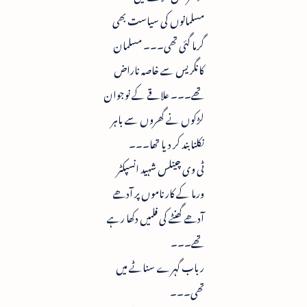
مسلمانوں کی سیاست بھی
گرما گئی تھی۔۔۔ مسلمان
کانگریس سے خاصہ ناراض
تھے۔۔۔ علاقے کے نوجوان
لڑکوں نے گھروں سے باہر
نکلنا بند کر دیا تھا۔۔۔
ٹی وی چینلس شہید انسپکٹر
ورما کے کارناموں پر آدھے
آدھے گھنٹے کی فلمیں دکھا رہے
تھے۔۔۔
رباب گہرے سناٹے میں
تھی۔۔۔