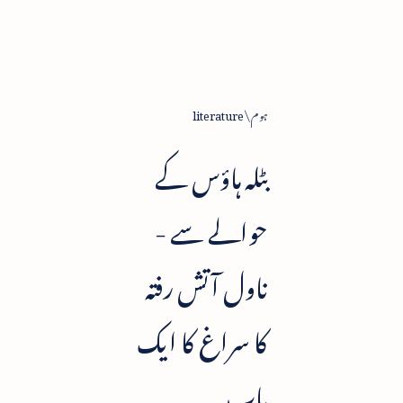
ہوم
literature
بٹلہ ہاؤس کے
حوالے سے -
ناول آتش رفتہ
کا سراغ کا ایک
باب