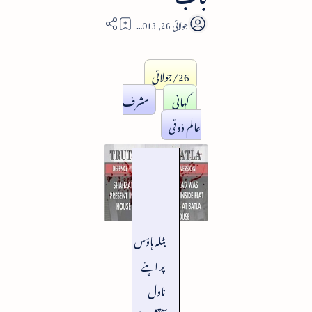
13
26/جولائی
کہانی
مشرف
عالم ذوقی
بٹلہ ہاؤس
پر اپنے
ناول