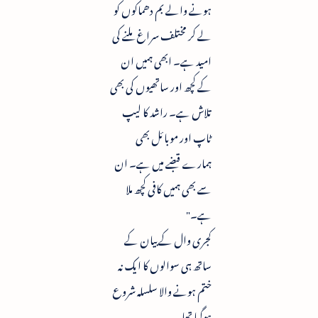
ہونے والے بم دھماکوں کو
لے کر مختلف سراغ ملنے کی
امید ہے۔ ابھی ہمیں ان
کے کچھ اور ساتھیوں کی بھی
تلاش ہے۔ راشد کا لیپ
ٹاپ اور موبائل بھی
ہمارے قبضے میں ہے۔ ان
سے بھی ہمیں کافی کچھ ملا
ہے۔"
کجری وال کے بیان کے
ساتھ ہی سوالوں کا ایک نہ
ختم ہونے والا سلسلہ شروع
ہوگیا تھا۔