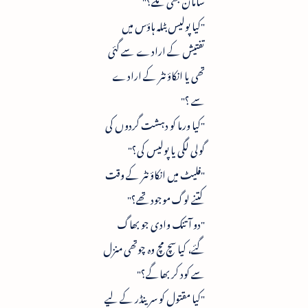
"کیا پولیس بٹلہ ہاؤس میں
تفتیش کے ارادے سے گئی
تھی یا انکاؤنٹر کے ارادے
سے ؟"
"کیا ورما کو دہشت گردوں کی
گولی لگی یا پولیس کی؟"
"فلیٹ میں انکاؤنٹر کے وقت
کتنے لوگ موجود تھے؟"
"دو آتنک وادی جو بھاگ
گئے، کیا سچ مچ وہ چوتھی منزل
سے کود کر بھاگے؟"
"کیا مقتول کو سرینڈر کے لیے