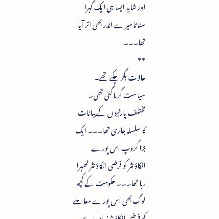
اور شاید ایسا ہی ایک گہرا
سناٹا میرے اندر بھی اتر آیا
تھا۔۔۔
**
حالات بگڑ چکے تھے۔
سیاست گرما گئی تھی۔
مختلف پارٹیوں کے بیانات
کا سلسلہ جاری تھا۔۔۔ ایک
بڑا گروپ اس پورے
انکاؤنٹر کو فرضی انکاؤنٹر ٹھہرا
رہا تھا۔۔۔ حکومت کے کچھ
لوگ بھی اس پورے معاملے
کو فرضی انکاؤنٹرزمان رہے