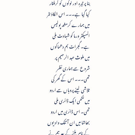
بنا پر تیرہ اور لوگوں کو گرفتار
کیا گیا ہے۔۔۔ اس انکاؤنٹر
میں ہمارے کرمٹھ پولیس
انسپکٹر ورما کو شہادت ملی
ہے۔ گجرات بم دھماکوں
میں ملوث عبد الرحیم پر
شروع سے ہماری نظر
تھی۔۔۔ اس کے گھر کی
تلاشی لینے پروہاں سے اردو
میں لکھی ایک ڈائری ملی
تھی۔ اس ڈائری میں اردو
بھاشا میں ان آتنک وادیوں
کے نام ملنے کے بعد ہم نے