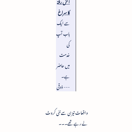
آتش رفتہ
کا سراغ
سے ایک
باب آپ
کی
خدمت
میں حاضر
ہے۔
--- ذوقی
واقعات تیزی سے نئی کروٹ
لے رہے تھے۔۔۔