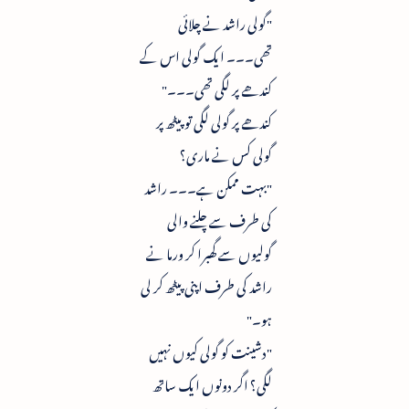
"گولی راشد نے چلائی
تھی۔۔۔ ایک گولی اس کے
کندھے پر لگی تھی۔۔۔"
کندھے پر گولی لگی تو پیٹھ پر
گولی کس نے ماری؟
"بہت ممکن ہے۔۔۔ راشد
کی طرف سے چلنے والی
گولیوں سے گھبرا کر ورما نے
راشد کی طرف اپنی پیٹھ کر لی
ہو۔"
"دشینت کو گولی کیوں نہیں
لگی؟ اگر دونوں ایک ساتھ