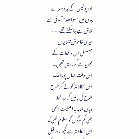
اور پولیس کے ہر دوسرے
بیان میں "سوچھید" آسانی سے
تلاش کیے جاسکتے تھے۔۔۔
میری خاموش تنہائیاں
مسلسل ان واقعات کے
تجزیہ سے گزر رہی تھیں۔
اس وقت جہاں پورا ملک
اس انکاؤنٹر کو لے کر طرح
طرح کی باتیں کر رہا تھا،
وہاں شاید یہ اصلیت ابھی
بھی کم لوگوں کو معلوم تھی کہ
اس انکاؤنٹر سے کچھ روز قبل