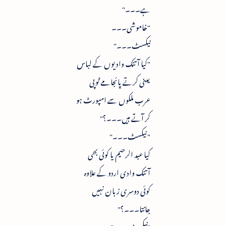
ہے۔۔۔"
"خاموشی۔۔۔
نیکسٹ۔۔۔"
"کیا آتنک وادیوں کے لباس
یعنی کرتے پائجامے ٹوپی
عرب ملکوں سے امپورٹ ہو
کر آتے ہیں۔۔۔؟"
" نیکسٹ۔۔۔"
کیا عبد الرحیم یا کوئی بھی
آتنک وادی اردو کے علاوہ
کوئی دوسری زبان نہیں
جانتا۔۔۔؟"
"نیکسٹ۔۔۔"