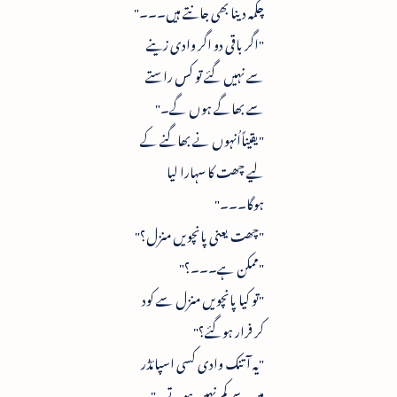
چکمہ دینا بھی جانتے ہیں۔۔۔"
"اگر باقی دو اگر وادی زینے
سے نہیں گئے تو کس راستے
سے بھاگے ہوں گے۔"
"یقیناًاُنہوں نے بھاگنے کے
لیے چھت کا سہارا لیا
ہوگا۔۔۔"
"چھت یعنی پانچویں منزل؟"
"ممکن ہے۔۔۔؟"
"تو کیا پانچویں منزل سے کود
کر فرار ہوگئے؟"
"یہ آتنک وادی کسی اسپائڈر
مین سے کم نہیں ہوتے۔"