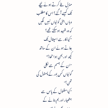
منزل طے کرتے ہوئے نیچے
تک کیسے آگئے؟ اس کا مطلب
وہاں اتنی گولیاں نہیں لگیں
کہ وہ شہید ہوسکتے تھے؟
"کیا کار سے اسپتال تک
جاتے ہوئے ان کے ساتھ
کچھ اور بھی ہوا تھا؟"
"ان کے جسم سے نکلی
گولیاں کس بور کے پستول کی
تھی؟"
"کیا مقتول کے پاس سے
ہتھیار اور بم بنانے کے
سامان بھی ملے؟"