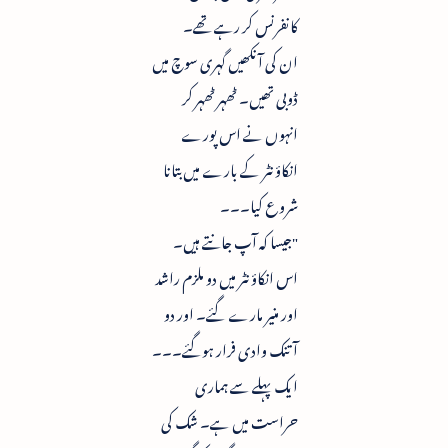
کانفرنس کر رہے تھے۔
ان کی آنکھیں گہری سوچ میں
ڈوبی تھیں۔ ٹھہر ٹھہر کر
انہوں نے اس پورے
انکاؤنٹر کے بارے میں بتانا
شروع کیا۔۔۔
"جیسا کہ آپ جانتے ہیں۔
اس انکاؤنٹر میں دو ملزم راشد
اور منیر مارے گئے۔ اور دو
آتنک وادی فرار ہوگئے۔۔۔
ایک پہلے سے ہماری
حراست میں ہے۔ شک کی