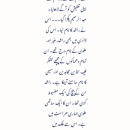
اپنی تفتیش کو آگے بڑھایا۔
عبد الرحیم پکڑا گیا۔۔۔ اس
نے راشد کا نام لیا۔ اس کی
ڈائری میں بھی راشد، منیر اور
علوی کے نام درج تھے۔ ان
تمام دھماکوں کے پیچھے لشکر
طیبہ، انڈین مجاہدین اور سیمی
کا نام سامنے آچکا ہے۔ راشد
ان کے بیچ کی ایک مضبوط
کڑی تھا۔ ان کا ایک ساتھی
علوی ہماری حراست میں
ہے۔ اس سے ملک میں