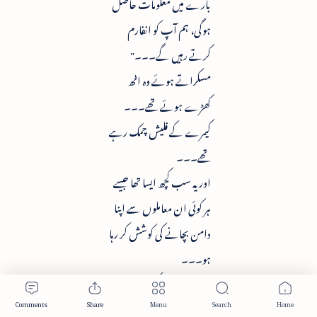
بارے میں معلومات حاصل
ہوگی، ہم آپ کو انفارم
کرتے رہیں گے۔۔۔"
مسکراتے ہوئے وہ اٹھ
کھڑے ہوئے تھے۔۔۔
کیمرے کے فلیش چمک رہے
تھے۔۔۔
اور یہ سب کچھ ایسا تھا جیسے
ہر کوئی ان معاملوں سے اپنا
دامن بچانے کی کوشش کر رہا
ہو۔۔۔
اور اس وقت کجری وال بھی
یہی کر رہے تھے۔۔۔