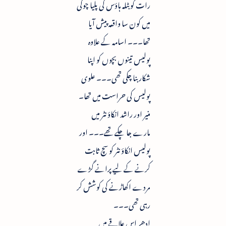
رات کو بٹلہ ہاؤس کی پلیا چوکی
میں کون سا واقعہ پیش آیا
تھا۔۔۔ اسامہ کے علاوہ
پولیس تینوں بچوں کو اپنا
شکار بنا چکی تھی۔۔۔ علوی
پولیس کی حراست میں تھا۔
منیر اور راشد انکاؤنٹر میں
مارے جا چکے تھے۔۔۔ اور
پولیس انکاؤنٹر کو سچ ثابت
کرنے کے لیے پرانے گڑے
مردے اکھاڑنے کی کوشش کر
رہی تھی۔۔۔
ادھر اس علاقے میں