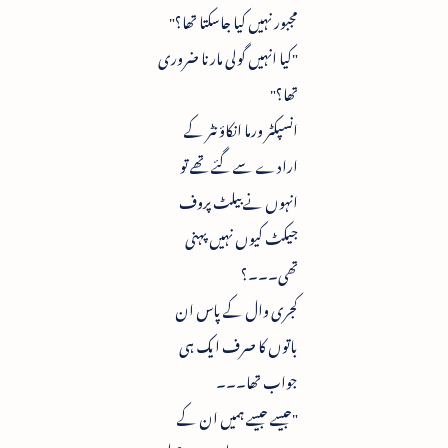
مجبور نہیں کیا جاسکتا تھا؟"
"کیا انہیں گولی مارنا ضروری
تھا؟"
انسپکٹر ورما انکاؤنٹر کے
ارادے سے گئے تھے تو
انہوں نے بیلٹ پروف
جیکٹ کیوں نہیں پہنی
تھی۔۔۔؟
کجری وال کے پاس ان
باتوں کا صرف ایک ہی
جواب تھا۔۔۔
"جیسے جیسے ہمیں ان کے