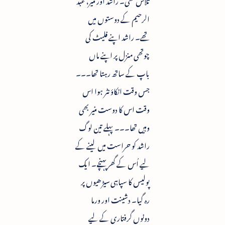
الرحیم کے دوستوں میں
تھے۔ راشد اپنے فلیٹ کی
چوتھی منزل پر اپنے ماں
باپ کے ساتھ رہتا تھا۔۔۔
جس وقت انکاؤنٹر ہوا اس
وقت اس کا دوست منیر بھی
وہیں تھا۔۔۔ پہلے تین لوگ
راشد کو حراست میں لینے کے
لیے اُس کے گھر پہنچے۔ ایک
پولیس کا سپاہی سیڑھیوں پر
رہ گیا۔ دشینت اور ورما
دونوں گرفتاری کے لیے