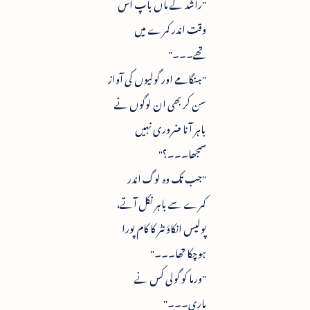
"راشد کے ماں باپ اُس
وقت اندر کمرے میں
تھے۔۔۔"
"ہنگامے اور گولیوں کی آواز
سن کر بھی ان لوگوں نے
باہر آنا ضروری نہیں
سمجھا۔۔۔؟"
"جب تک وہ لوگ اندر
کمرے سے باہر نکل آتے،
پولیس انکاؤنٹر کا کام پورا
ہوچکا تھا۔۔۔"
"ورما کو گولی کس نے
ماری۔۔۔"