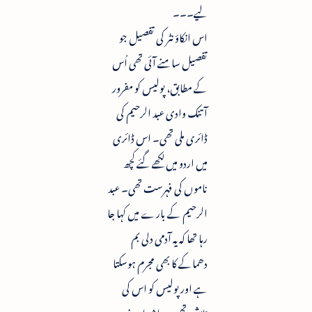
لیے۔۔۔
اس انکاؤنٹر کی تفصیل جو
تفصیل سامنے آئی تھی اُس
کے مطابق، پولیس کو مفرور
آتنک وادی عبد الرحیم کی
ڈائری ملی تھی۔ اس ڈائری
میں اردو میں لکھے گئے کچھ
ناموں کی فہرست تھی۔ عبد
الرحیم کے بارے میں کہا جا
رہا تھا کہ یہ آدمی دلی بم
دھماکے کا بھی مجرم ہوسکتا
ہے اور پولیس کو اس کی
تلاش تھی۔ راشد اور منیر، عبد