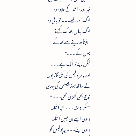
منیر اور راشد کے علاوہ دو
لوگ اور تھے۔۔۔ تو باقی دو
لوگ کہاں بھاگ گئے؟"
"یقیناًوہ زینے سے بھاگے
ہوں گے۔۔۔"
لیکن زینہ تو ایک ہے۔۔۔
اور باہر پولیس کی کئی گاڑیوں
کے ساتھ نیوز چینلس کی پوری
فوج بھی کھڑی تھی۔۔۔"
مسکراہٹ۔۔۔ "یہ آتنک
وادی ایسے ہی نہیں آتنک
وادی بنے۔۔۔ یہ پولیس کو