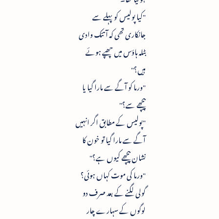
"کیا پولیس کو پہلے سے
جانکاری تھی کہ آتنک وادی
بٹلہ ہاؤس میں چھپے ہوئے
ہیں؟"
"ورما کو آگے سے مارا گیا یا
پیچھے سے؟"
"پولیس کے مطابق اگر انہیں
آگے سے مارا گیا تو خون کا
نشان پیچھے کیوں ہے؟"
"ورما کی موت کہاں ہوئی؟
گولی لگنے کے بعد صرف دو
لوگوں کے سہارے چار