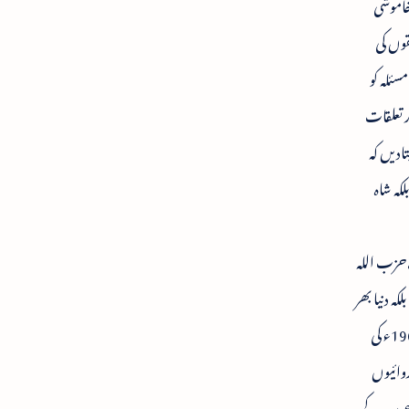
خاموشی
قوں کی
سئلہ کو
ر تعلقات
ادیں کہ
کہ شاہ
 حزب اللہ
ہ دنیا بھر
کی طاغوتی قوتوں کی یہ سازش ہے کہ مسلم ممالک کو آپس میں لڑایا جاتا رکھا جائے اور مسلمان اس سازش کا شکار ہوتے ہیں۔ یمن کی 1960ء کی
روائیوں
ی عرب کے