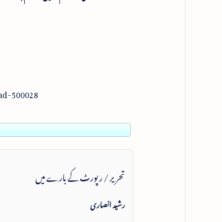
bad-500028
تحریر / رپورٹ کے بارے میں
رشید انصاری