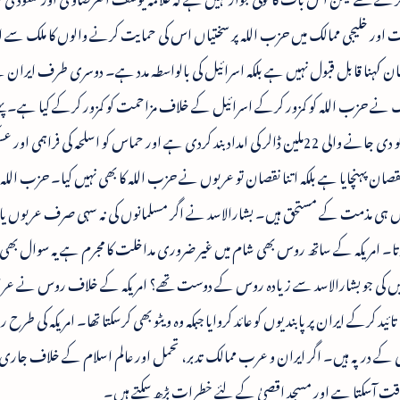
مت اور خلیجی ممالک میں حزب اللہ پر سختیاں اس کی حمایت کرنے والوں کا ملک سے 
طان کہنا قابل قبول نہیں ہے بلکہ اسرائیل کی بالواسطہ مدد ہے۔ دوسری طرف ایرا
 نے حزب اللہ کو کمزور کرکے اسرائیل کے خلاف مزاحمت کو کمزور کرکے کیا ہے۔ پ
شام سے حماس کا خروج کیا پھر ایران جے حماس کو دی جانے والی 22ملین ڈالر کی امداد بند کردی ہے اور حماس کو اسلحہ کی فراہمی 
ان پہنچایا ہے بلکہ اتنا نقصان تو عربوں نے حزب اللہ کا بھی نہیں کیا۔ حزب اللہ
وں ہی مذمت کے مستحق ہیں۔ بشارالاسد نے اگر مسلمانوں کی نہ سہی صرف عربوں یا 
ہوتا۔ امریکہ کے ساتھ روس بھی شام میں غیر ضروری مداخلت کا مجرم ہے یہ سوال بھی
نہیں کی جو بشارالاسد سے زیادہ روس کے دوست تھے؟ امریکہ کے خلاف روس نے عراق
 کرکے ایران پر پابندیوں کو عائد کروایا جبکہ وہ ویٹو بھی کرسکتا تھا۔ امریکہ کی طرح
کے درپہ ہیں۔ اگر ایران و عرب ممالک تدبر، تحمل اور عالم اسلام کے خلاف جار
ا برا وقت آسکتا ہے اور مسجد اقصیٰ کے لئے خطرات بڑھ سکتے ہیں۔