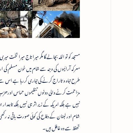
مسجد کو تو اللہ بچالے گا مگر میرا تاج میرا تخت 
معرکہ آرائیوں کی وجہ سے شام میں خون مسلم کی ا
طرح تباہ و تاراج کرنے کی تیاری کررہا ہے اس سے
مزاحمت کرنے والی دونوں تنظیموں حماس اورحزب الل
نہیں ہے بلکہ امریکہ کے زیر اثر ہی نہیں بلکہ تابع
شام اور لبنان کے دفاع کی کوئی صورت باقی نہ رکھ
تحفظ سے وہ غافل ہیں۔