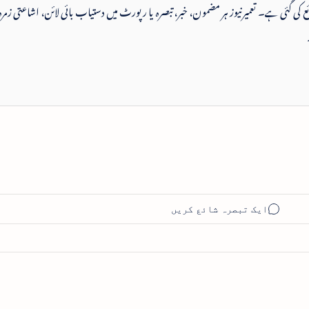
 شائع کی گئی ہے۔ تعمیرنیوز ہر مضمون، خبر، تبصرہ یا رپورٹ میں دستیاب بائی لائن، اشاعتی زمرہ