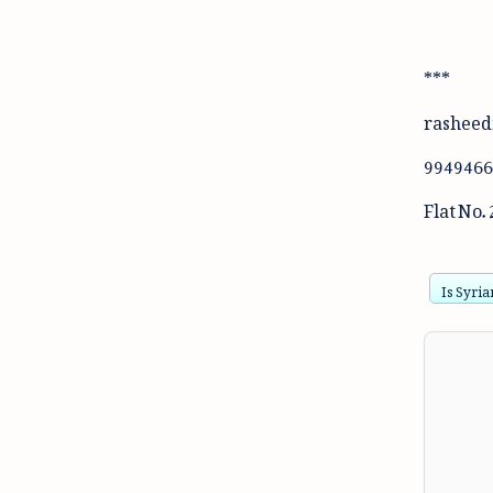
***
rasheed
Flat No
Is Syria