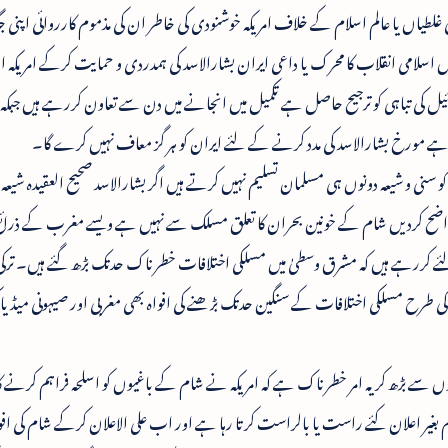
غلطیاں یا عالم اسلام کے خلاف امریکہ خوشنودی کی خاطر ان کی مذموم کارروائی اپنی 
 اسلامی انقلاب کا محرک یا داعی ایران بشارالاسد کی ہمدردی و حمایت کرکے امریکہ ا
 کی تباہی کو ترجیح حاصل ہے تکمیل میں انجانے میں دن سے تعاون کررہے ہیں جبکہ 
نہیں ہے مورخ بشارالاسد کی مدد کرنے کے لئے ایران کو ہر گز معاف نہیں کرے گا۔
ی و شیعہ دونوں ہی مسلمان تسلیم نہیں کرتے ہیں اگر بشارالاسد صحیح العقیدہ شیعہ
 واضح کردیں شام کے خونین بحران کا تعلق مسلک سے نہیں ہے ویسے مغرب کے ذرائع ا
ے لئے کررہے ہیں کہ مشرق وسطیٰ میں مسلکی اختلافات خطرناک حدتک بڑھ گئے ہیں۔ ترکی
رح مسلکی اختلافات کے سنگین حدتک بڑھنے کی افواہ بھی مغربی اور صیہونی میڈیا 
سے بڑھ کر یہ امر خطرناک ہے کہ امریکہ نے شام کے باغیوں کو اسلحہ فراہم کرنے کا 
م بغیر اعلان کئے راست یا بالراست کرتا رہا ہے اور اب علی الاعلان کرکے شام کی اف