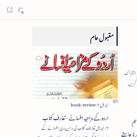
مقبول عام
اردو کے مزاحیہ افسانے - تعارف کتاب
ہم
7/اپریل تعارف کتاب ٹی۔این۔بی افسانے کے
نا چاہتے
اجزائے ترکیبی یعنی پلاٹ، کردار، مکالمہ، نقطۂ عروج،