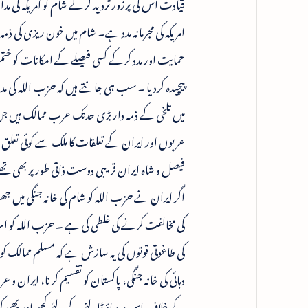
قیادت اس کی پرزور تردید کرکے شام کو امریکہ کی مد
امریکہ کی مجرمانہ مدد ہے۔ شام میں خون ریزی کی 
حمایت اور مدد کرکے کسی فیصلے کے امکانات کو ختم 
پیچیدہ کردیا ۔ سب ہی جانتے ہیں کہ حزب اللہ کی 
میں تلخی کے ذمہ دار بڑی حدتک عرب ممالک ہیں جن
عربوں اور ایران کے تعلقات کا ملک سے کوئی تعلق 
فیصل و شاہ ایران قریبی دوست ذاتی طور پر بھی تھ
اگر ایران نے حزب اللہ کو شام کی خانہ جنگی میں 
کی مخالفت کرنے کی غلطی کی ہے ۔ حزب اللہ کو اسرائی
دہائی کی خانہ جنگی، پاکستان کو تقسیم کرنا، ایران
کے خلاف اس پر دباؤ ڈالنے کے لئے کچھ اور بھی ک