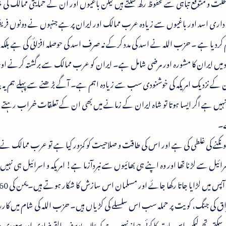
اخلت و متوقع تباہی سے محفوظ رکھ سکتے ہیں لیکن باغیوں اور ان کے حمایتی ممالک کی 
ذمہ داری اسد اور باغیوں سے زیادہ عرب ممالک اور ایران پر ہے جنہوں نے دونوں فری
کردیا ہے ۔ حزب اللہ نے اسد کی مدد کرکے نہ صرف اسد کی حوصلہ افزائی کی ہے بلکہ م
مدد میں ایران کا مشورہ اور مرضی شامل ہے۔ ایران کو عرب ممالک سے برگشتہ کرنے او
 کے نزدیک امریکہ کی خوشنودی سب سے زیادہ اہم ہے۔ آگے بڑھنے سے پہلے ہم یہ بت
نہیں ہے اگر ایسا ہوتا تو شاہ ایران کے زمانے میں بھی ان کے تعلقات خراب رہتے بل
ے۔
جھونکنے کی غلطی کی ہے اور اس کی طاقت و صلاحیت کو کمزور کیا ہے تو عرب ممالک نے
ل سے لڑنا تھا اور وہ اپنے ہی بھائیوں سے نبردآزما ہے! امریکہ و اسرائیل ہی نہیں بلک
 و عراق کی جنگ، کویت پر حملہ سب اس سلسلے کی کڑیاں ہیں۔ حزب اللہ کی شام میں کار
رسکتے تھے لیکن اس بات کا کوئی جواز نہیں ہے کہ علامہ یوسف القرضاوی اور سعود