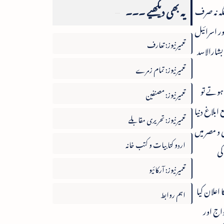
یہ بھی دیکھیے ۔۔۔
جگہ نہ صرف
ور اسرائیل
تعمیرنیوز: تعارف
بشارالاسد
تعمیرنیوز: تمام زمرے
 ہوتے تو
تعمیرنیوز: مصنفین
بلاغ دنیا
تعمیرنیوز: تحریری مقابلے
 و مصر میں
اردو کتابیات و کتب خانہ
کی
تعمیرنیوز: آرکائیو
اعلان کیا
اہم روابط
واج اور