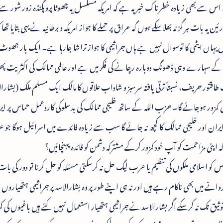
 اس سے بھی زیادہ خطرناک خبر یہ ہے کہ امریکہ مسلسل یہ چھوٹا پروپگنڈہ زور شور سے
 یہ بات ہر گز نہ بھلاسکے ہوں گہ عراق پر حملے کا جواز امریکہ و برطانیہ نے یہی بتایا تھا
یں یہاں ایٹمی کا توسوال نہیں ہے ہاں جراثیمی کا جواز تراشا جارہا ہے۔ ایک بار جھوٹ
 کے سہارے وہی ڈھونگ دوبارہ رچانے کی فکر میں ہے اور عالمی ممالک کی اکثریت پ
یک طاقتور حریف، نسبتاً ترقی یافتہ سرسبز و شاداب علاقوں کا مالک ایک مسلم ملک (بشارال
ی کمزور ہوجائے گا۔ حزب اللہ کے ساتھ خلیجی ممالک کی بدسلوکی کاردعمل حماس پر ایر
ان اور خلیجی ممالک کا کچھ نہ جائے گا سب سے زیادہ فائدے میں اسرائیل ہوگا جو
 کہ اپنی مزاحمت کو آپ خود کمزور کرکے مشترکہ دشمن کو فائدہ پہنچائیں؟
کہ جس کو اسلامی ملکوں کی تنظیم یا عرب لیگ حل نہ کرسکتی مسئلہ کو حل کرنا تو دور کی ب
ے میں بھی ناکام رہے ہیں اور نہ ہی اپنے طور پر وہ بشارالاسد پر جراثیمی ہتھیاروں
یق تک نہ کرسکے اگر بشارالاسد نے جراثیمی ہتھیار استعمال نہیں کئے ہیں باغیوں کی کم