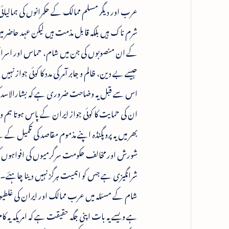
عرب اور دیگر مسلم ممالک کے حکمرانوں کی ہمالیائی 
شرم ناک ہیں بلکہ قابل مذمت ہیں لیکن عہد حاضر میں
کے ان منصوبوں کی جن میں شام، حماس اور اسرائیل
جیسے بے دین، ظالم و جابر آمر کی مدد کا کوئی جواز 
اس سے قبل یہ وضاحت ضروری ہے کہ بشارالاسد کو سن
ان کی حمایت کا کوئی جواز ایران کے پاس ہوتا ہم
بھر میں یہ پروپگنڈہ اپنے مذموم مقاصد کی تکمیل ک
شورش اور مخالف حکومت سرگرمیوں کی افواہوں کی ط
شرانگیزی ہے جس کو اہمیت ہرگز نہیں دینا چاہئے۔
شام کے مسئلہ میں عرب ممالک اور ایران کی غلطیوں 
ہے ویسے یہ بات اپنی جگہ حقیقت ہے کہ امریکہ یہ کا