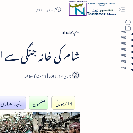
ہوم
article
شام کی خانہ جنگی سے 
8
14/جولائی
مضمون
رشید انصاری