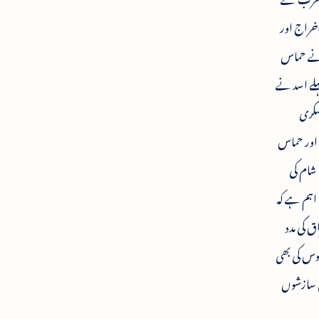
اخراج اور
ن نے حماس
ہلے اسد نے
اور عسکری
 اور حماس
شام کی
 اہم ہے کہ
 کی مدد
 روس کی بھی
ی سازشوں