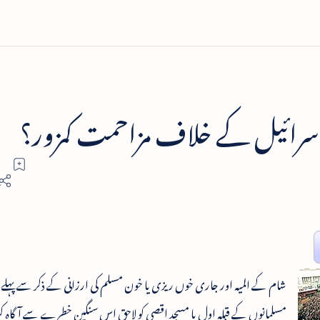
اسرائیل کے خلاف مزاحمت کمزور؟
شام کے المیہ اور جاری خوں ریزی یا خون مسلم کی ارزانی کے ذکر سے پہلے 
مسلمانوں کے قبلہ اول یا مسجد اقصی کو لاحق اس سنگین خطرے سے آگاہ کر