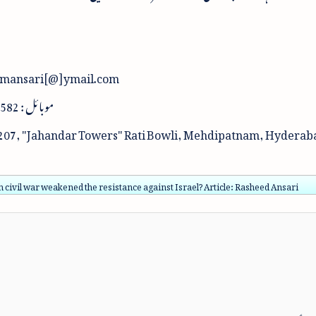
mansari[@]ymail.com
موبائل : 9949466582
. 207, "Jahandar Towers" Rati Bowli, Mehdipatnam, Hydera
n civil war weakened the resistance against Israel? Article: Rasheed Ansari