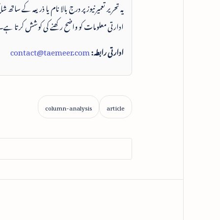
یہ تحریر تعمیرنیوز پر درج بالا نام یا ذریعہ کے ساتھ
ادارتی معلومات کو واضح رکھنے کی کوشش کرتا ہے۔
ادارتی رابطہ:
contact@taemeer.com