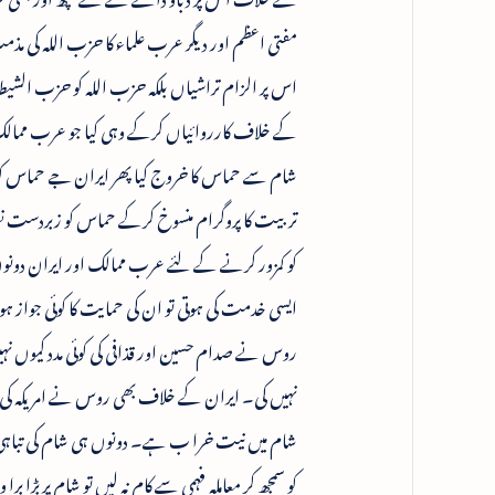
مفتی اعظم اور دیگر عرب علماء کا حزب اللہ کی مذ
اس پر الزام تراشیاں بلکہ حزب اللہ کو حزب الشی
کے خلاف کارروائیاں کرکے وہی کیا جو عرب ممالک
تربیت کا پروگرام منسوخ کرکے حماس کو زبردست نقص
کو کمزور کرنے کے لئے عرب ممالک اور ایران دون
ایسی خدمت کی ہوتی تو ان کی حمایت کا کوئی جواز 
روس نے صدام حسین اور قذافی کی کوئی مدد کیوں 
نہیں کی۔ ایران کے خلاف بھی روس نے امریکہ کی تائید
شام میں نیت خرا ب ہے۔ دونوں ہی شام کی تباہی 
کو سمجھ کر معاملہ فہمی سے کام نہ لیں تو شام پر بڑ