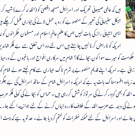
ہیں کہ عالمی صیہونی تحریک اور اسرائیل مسجد اقصیٰ کو (اللہ نہ کرے) شہید ک
ہیکل سلیمانی کی تعمیر کے منصوبے کو روبہ عمل لانے کی تیاری مکمل کرچکے ہیں 
ایسی انتہائی راز کی بات نہیں جس کا علم عالم اسلام اور مسلمان حکمرانوں کو نہ 
امریکہ کو ناراض کرنا نہیں چاہتے ہیں اس لئے وہ اس تعلق سے بے فکر شائد یو
میری حکومت کو میرے سوا کون بچائے گا؟ شام میں سرکاری افواج اور باغیوں کے درمی
رزانی ہے۔ امریکہ اپنے قدیم منصوبے پر شرم ناک عیاری سے کام لیتے ہوئے شام کو
 زیادہ افسوسناک بات یہ ہے کہ امریکہ و اسرائیل شام کے ساتھ اسرائیل کی بے جگ
ہ کو بھی کمزور کرنے کی سر توڑ کوشش کررہی ہیں۔ حماس کو بچانے کی کوئی فکر عرب
دار ہونے کی وجہ سے حزب اللہ کے خلاف کارروائیاں کرنے کے لئے جواز پیدا کئے جارہے
ی جائے اور اسرائیل کے لئے ممکنہ خطرات کو ختم کردیا جائے۔ حد تو یہ ہے کہ بیت