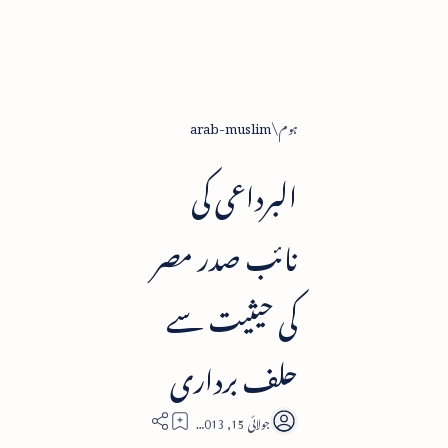
ہوم
arab-muslim
البرداعی کی
نائب صدر مصر
کی حیثیت سے
حلف برداری
2