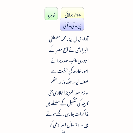
14/جولائی
قاہرہ
پی۔ٹی۔آئی
آزاد خیال لیڈر محمد مصطفی
البرادعی نے آج مصر کے
عبوری نائب صدر برائے
امور خارجہ کی حیثیت سے
حلف لیا۔ جبکہ وزیراعظم
حازم عبدالعزیز البلاوی نئی
کابینہ کی تشکیل کے سلسلے میں
مذاکرات جاری رکھے ہوئے
ہیں۔ 71 سال البرادعی کو