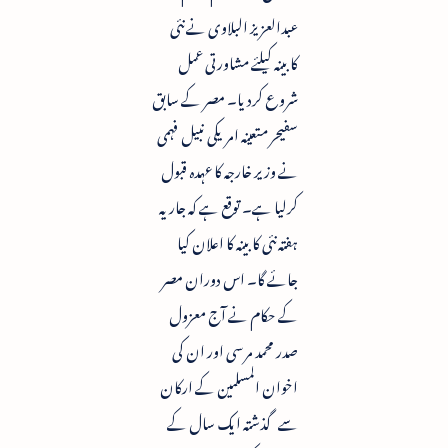
عبدالعزیز البلاوی نے نئی
کابینہ کیلئے مشاورتی عمل
شروع کردیا۔ مصر کے سابق
سفیحر متعینہ امریکی نبیل فہمی
نے وزیر خارجہ کا عہدہ قبول
کرلیا ہے۔ توقع ہے کہ جاریہ
ہفتہ نئی کابینہ کا اعلان کیا
جائے گا۔ اس دوران مصر
کے حکام نے آج معزول
صدر محمد مرسی اور ان کی
اخوان المسلمین کے ارکان
سے گذشتہ ایک سال کے