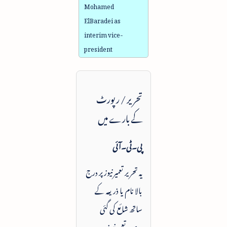
Mohamed
ElBaradei as
interim vice-
president
تحریر / رپورٹ
کے بارے میں
پی۔ٹی۔آئی
یہ تحریر تعمیرنیوز پر درج
بالا نام یا ذریعہ کے
ساتھ شائع کی گئی
ہے۔ تعمیرنیوز ہر