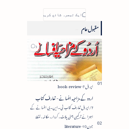
مقبول عام
اردو کے مزاحیہ افسانے - تعارف کتاب
7/اپریل تعارف کتاب ٹی۔این۔بی افسانے کے
اجزائے ترکیبی یعنی پلاٹ، کردار، مکالمہ، نقطۂ
عروج، وحدتِ تاثر میں سے زیادہ سے زیادہ اجزا کا