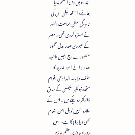
ابتداء میں وزیراعظم بنایا
جانے والا تھا لیکن ان کی
نامزدگی سلفی جماعت النور
نے مسترد کردی تھی۔ مصر
کے عبوری صدر عدلی محمود
منصور نے آج انہیں نائب
صدر برائے امور خارجہ کا
حلف دلایا۔ البرادعی اقوام
متحدہ نیوکلیر ایجنسی کے سابق
ڈائرکٹر رہ چکے ہیں۔ اس کے
علاوہ انہیں نوبل امن انعام
بھی دیا جاچکا ہے۔ اس
دوران وزیراعظم حازم