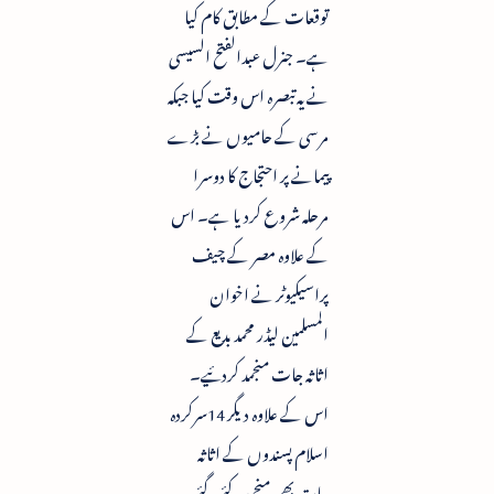
توقعات کے مطابق کام کیا
ہے۔ جنرل عبدالفتح السیسی
نے یہ تبصرہ اس وقت کیا جبکہ
مرسی کے حامیوں نے بڑے
پیمانے پر احتجاج کا دوسرا
مرحلہ شروع کردیا ہے۔ اس
کے علاوہ مصر کے چیف
پراسیکیوٹر نے اخوان
المسلمین لیڈر محمد بدیع کے
اثاثہ جات منجمد کردئیے۔
اس کے علاوہ دیگر 14سرکردہ
اسلام پسندوں کے اثاثہ
جات بھی منجمد کئے گئے