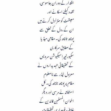
اقتدار کے دوران جاسوسی،
تشدد کیلئے اسکانے اور
معیشت کو متزلزل کرنے میں
ان کے رول کے تعلق سے
پوچھ تاچھ کی۔ مقامی میڈیا
کے مطابق سرکاری
سکیورٹیپراسیکیوشن سرویس
کے تحقیقاتی عہدیداروں نے
معزول لیڈر سے نامعلوم
مقام پر پوچھ تاچھ کی۔ کل
استغاثہ نے مرسی اور دیگر
اخوان المسلمین قائدین کے
خلاف فوجداری تحقیقات