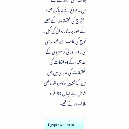
ہیں۔ ذرائع نے بتایاکہ پرتشدد
احتجاج کی تحقیقات کے حصے
کے طورپر یہ کارروائی کی گئی۔
فوج کی جانب سے محمد مرسی
کی 13؍جولائی کو معزولی کے
بعد تشدد کے 4واقعات کی
تحقیقات کی جارہی ہیں جن
میں گذشتہ پیر کو قاہرہ تشدد بھی
شامل ہے جہاں 53افراد
ہلاک ہوئے تھے۔
Egypt swears in