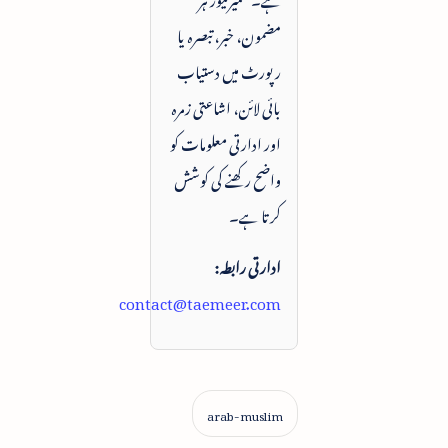
مضمون، خبر، تبصرہ یا
رپورٹ میں دستیاب
بائی لائن، اشاعتی زمرہ
اور ادارتی معلومات کو
واضح رکھنے کی کوشش
کرتا ہے۔
ادارتی رابطہ:
contact@taemeer.com