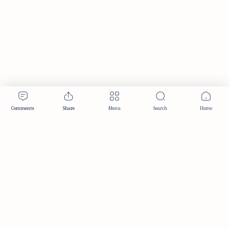
Publisher & Editorial Information
Established:
December 2012
Publisher:
Taemeer Web Design & Development
Head Office:
Hyderabad, Telangana, India
Editorial Responsibility:
TaemeerNews Editorial Team
Founder:
Syed Mukarram Niyaz
ISSN:
2349-0268
Location:
Hyderabad, Telangana, India
Contact:
contact@taemeer.com