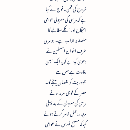
شروع کی تھی۔ فوج نے کہا
ہے کہ مرسی کی معزولی عوامی
احتجاج اور انکے مطالبے کا
منصفانہ جواب ہے۔ دوسری
طرف اخوان المسلمین نے
دعویٰ کیا ہے کہ یہ ایک ایسی
بغاوت ہے جس سے
جمہوریت کو نقصان پہنچے گا۔
مصر کے فوجی سربراہ نے
مرسی کی معزولی کے بعد پہلی
مرتبہ ردعمل ظاہر کرتے ہوئے
کہاکہ مسلح فورس نے عوامی