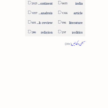
sub-continent
india
column-analysis
article
book-review
literature
religion
politics