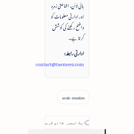
بائی لائن، اشاعتی زمرہ
اور ادارتی معلومات کو
واضح رکھنے کی کوشش
کرتا ہے۔
ادارتی رابطہ:
contact@taemeer.com