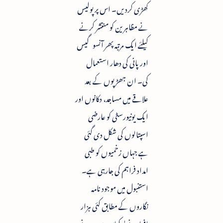
کھڑی کردیں۔ اس پر پولیس
نے مظاہرین کو منتشر کرنے
کیلئے ایک مرتبہ پھر آنسو گیس
اور پانی کی دھار استعمال
کی۔ ان جھڑپوں کے بعد
علاقے میں مساجد، دکانوں اور
ایک یونیورسٹی کو عارضی
اسپتالوں کی شکل دی گئی
ہے جہاں زخمیوں کو طبی
امداد فراہم کی جارہی ہے۔
استنبول میں موجود نامہ
نگاروں کے مطابق کئی ہزار
افرادنے بسکتاس میں ہونے