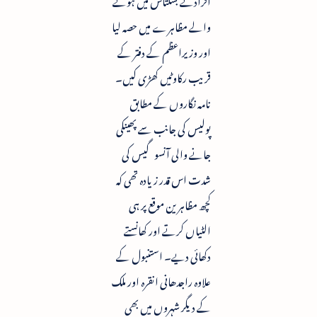
والے مظاہرے میں حصہ لیا
اور وزیراعظم کے دفتر کے
قریب رکاوٹیں کھڑی کیں۔
نامہ نگاروں کے مطابق
پولیس کی جانب سے پھینکی
جانے والی آنسو گیس کی
شدت اس قدر زیادہ تھی کہ
کچھ مظاہرین موقع پر ہی
الٹیاں کرتے اور کھانستے
دکھائی دیے۔ استنبول کے
علاوہ راجدھانی انقرہ اور ملک
کے دیگر شہروں میں بھی