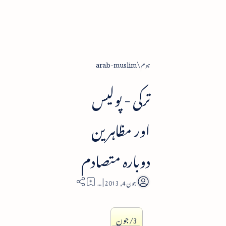
ہوم
arab-muslim
ترکی - پولیس
اور مظاہرین
دوبارہ متصادم
1
3/جون