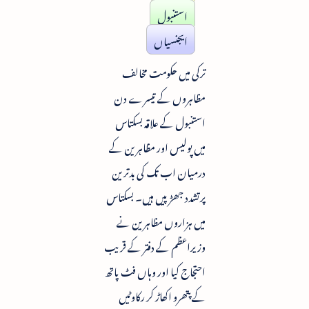
استنبول
ایجنسیاں
ترکی میں حکومت مخالف
مظاہروں کے تیسرے دن
استنبول کے علاقہ بسکتاس
میں پولیس اور مظاہرین کے
درمیان اب تک کی بدترین
پرتشدد جھڑپیں ہیں۔ بسکتاس
میں ہزاروں مظاہرین نے
وزیراعظم کے دفتر کے قریب
احتجاج کیا اور وہاں فٹ پاتھ
کے پتھرو اکھاڑ کر رکاوٹیں