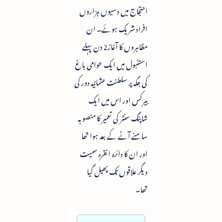
احتجاج میں دسیوں ہزاروں
افراد شریک ہوئے۔ ان
مظاہروں کا آغاز2 دن پہلے
استنبول میں ایک عوامی باغ
کی جگہ پر سلطنت عثمانیہ دور کی
بیرکس اور اس میں ایک
شاپنگ سنٹر کی تعمیر کا منصوبہ
سامنے آنے کے بعد ہوا تھا
اور ان کا دائرہ انقرہ سمیت
دیگر علاقوں تک پھیل گیا
تھا۔