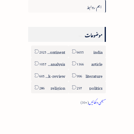
اہم روابط
موضوعات
sub-continent
india
column-analysis
article
book-review
literature
religion
politics