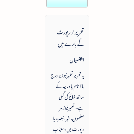
--
تحریر / رپورٹ
کے بارے میں
ایجنسیاں
یہ تحریر تعمیرنیوز پر درج
بالا نام یا ذریعہ کے
ساتھ شائع کی گئی
ہے۔ تعمیرنیوز ہر
مضمون، خبر، تبصرہ یا
رپورٹ میں دستیاب