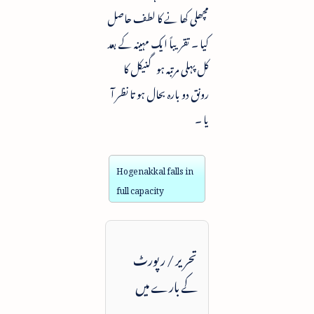
مچھلی کھا نے کا لطف حاصل
کیا ۔ تقریباً ایک مہینہ کے بعد
کل پہلی مرتبہ ہو گنیکل کا
رونق دو بارہ بحال ہو تا نظر آ
یا ۔
Hogenakkal falls in
full capacity
تحریر / رپورٹ
کے بارے میں