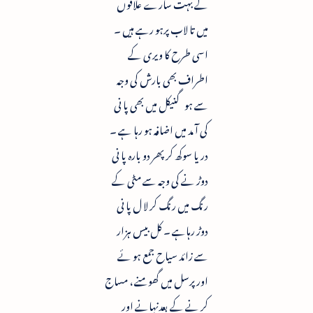
کے بہت سارے علاقوں
میں تا لاب پرہو رہے ہیں ۔
اسی طرح کا ویری کے
اطراف بھی بارش کی وجہ
سے ہو گنیکل میں بھی پا نی
کی آ مد میں اضافہ ہو رہا ہے ۔
دریا سوکھ کر پھر دو بارہ پا نی
دوڑ نے کی وجہ سے مٹی کے
رنگ میں رنگ کر لا ل پا نی
دوڑ رہاہے ۔ کل بیس ہزار
سے زائد سیاح جمع ہو ئے
اور پرسل میں گھومنے ، مساج
کر نے کے بعدنہانے اور