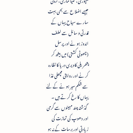
جیسے اضلا ع سے بھی بہت
سارے سیاح یہاں کے
قدرتی و سائل سے لطف
اندوز ہو نے اور پرسل
(چھوٹی کشتی) میں بیٹھ کر
پتھریلی کاویری دریا کا نظارہ
کر نے اور روایتی مچھلی غذا
سے شکم سیر ہو نے کے لئے
یہاں کا رخ کر تے ہیں ۔
گذشتہ چند مہینوں سے گرمی
اور دھوپ کی تمازت کی
زیادتی اور برسات کے نہ ہو