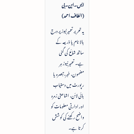
ایس۔این۔بی
(الطاف احمد)
یہ تحریر تعمیرنیوز پر درج
بالا نام یا ذریعہ کے
ساتھ شائع کی گئی
ہے۔ تعمیرنیوز ہر
مضمون، خبر، تبصرہ یا
رپورٹ میں دستیاب
بائی لائن، اشاعتی زمرہ
اور ادارتی معلومات کو
واضح رکھنے کی کوشش
کرتا ہے۔