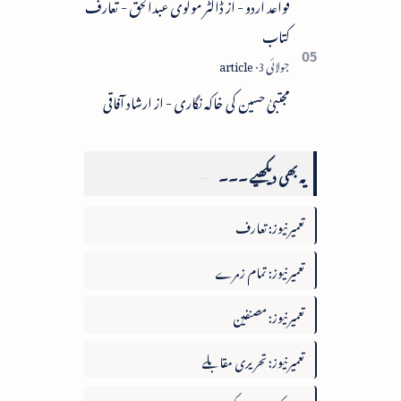
قواعد اردو - از ڈاکٹر مولوی عبدالحق - تعارف
کتاب
مجتبیٰ حسین کی خاکہ نگاری - از ارشاد آفاقی
یہ بھی دیکھیے ۔۔۔
تعمیرنیوز: تعارف
تعمیرنیوز: تمام زمرے
تعمیرنیوز: مصنفین
تعمیرنیوز: تحریری مقابلے