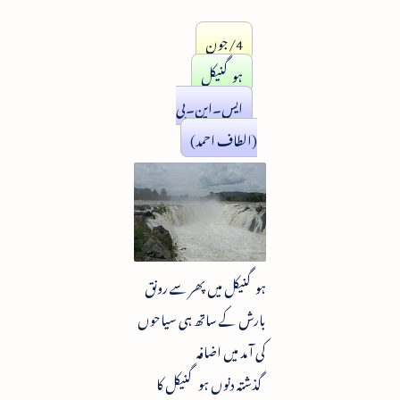
4/جون
ہوگنیکل
ایس۔این۔بی
(الطاف احمد)
ہوگنیکل میں پھر سے رونق
بارش کے ساتھ ہی سیاحوں
کی آ مد میں اضافہ
گذشتہ دنوں ہو گنیکل کا