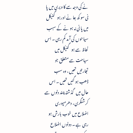
نے کی وجہ سے کا ویری میں پا
نی سو کھ جا نے اورہو گنیکل
میں پا نی نہ ہو نے کے سبب
سیاحوں کی آ مد کم رہی ۔ اس
لحاظ سے ہو گنیکل میں
سیاحت سے متعلق جو
تجارتیں تھیں ، وہ سب
ڈھب ہو گئیں تھیں ۔ اس
حال میں گذشتہ چند دنوں سے
کرشنگری ، دھرمپوری
اضلاع میں خوب بارش ہو
رہی ہے ۔ دونوں اضلاع