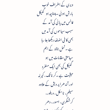
ویری کے اطراف خوب
بارش ہو ئی ۔چناچہ ہو گنیکل
فالس میں پا نی کی آ مد کے
سبب سیاحوں کی آ مد میں
بھی کا فی اضافہ دیکھا جا رہا
ہے ۔ ٹمل ناڈو کے اہم
سیاحتی مقامات میں ہو
گنیکل کی بھی ایک منفرد
حیثیت ہے ۔کر نا ٹک ، کیرلہ
اور آندھرا پر دیش کے علاوہ
سیلم ، نا مکل ، ویلور ،
کرشنگری ، ہسور ، دھر
مپوری ، کنیا کماری ، ترچی