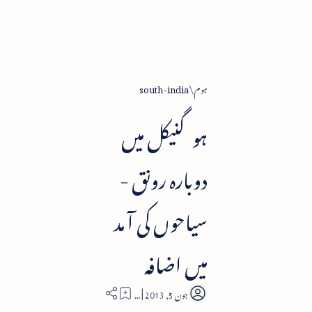
ہوم
south-india
ہوگنیکل میں
دوبارہ رونق -
سیاحوں کی آ مد
میں اضافہ
2