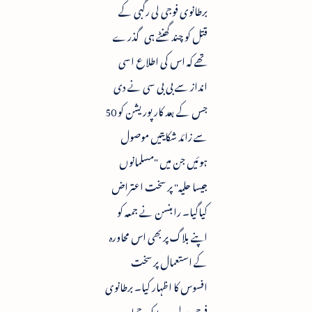
برطانوی فوجی لی رگبی کے
قتل کو چند گھنٹے ہی گذرے
تھے کہ اس کی اطلاع اسی
انداز سے بی بی سی نے دی
جس کے بعد کارپوریشن کو 50
سے زائد شکایتیں موصول
ہوئیں جن میں "مسلمانوں
جیسا حلیہ" پر سخت اعتراض
کیاگیا۔ رابنسن نے جمعہ کو
اپنے بلاگ پر بھی اس محاورہ
کے استعمال پر سخت
افسوس کا اظہار کیا۔ برطانوی
فوجی پر لب سڑک حملہ