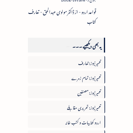
قواعد اردو - از ڈاکٹر مولوی عبدالحق - تعارف
کتاب
یہ بھی دیکھیے ۔۔۔
تعمیرنیوز: تعارف
تعمیرنیوز: تمام زمرے
تعمیرنیوز: مصنفین
تعمیرنیوز: تحریری مقابلے
اردو کتابیات و کتب خانہ