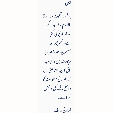
ایس
یہ تحریر تعمیرنیوز پر درج
بالا نام یا ذریعہ کے
ساتھ شائع کی گئی
ہے۔ تعمیرنیوز ہر
مضمون، خبر، تبصرہ یا
رپورٹ میں دستیاب
بائی لائن، اشاعتی زمرہ
اور ادارتی معلومات کو
واضح رکھنے کی کوشش
کرتا ہے۔
ادارتی رابطہ: