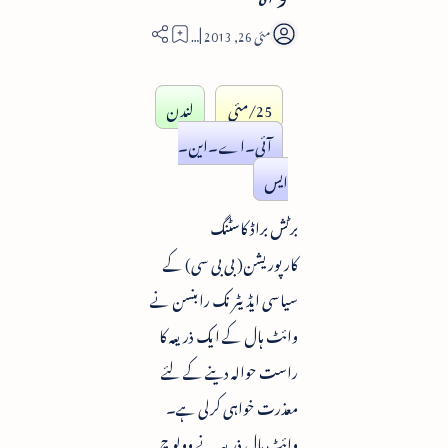
1
25/مئی
لندن
آئی۔اے۔این۔
ایس
برٹش براڈ کاسٹنگ
کارپوریشن( بی بی سی) کے
سیاسی ایڈیٹر نک رابنسن نے
وائٹ ہال کے ایک ذریعہ کا
راست حوالہ دینے کے لئے
معذرت خواہی کرلی ہے۔
وائٹ ہال ذریعہ نے وولوچ