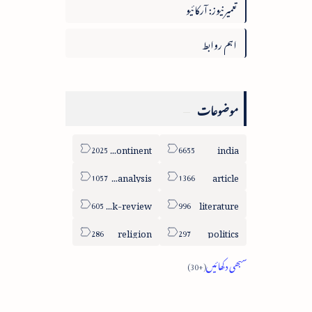
تعمیرنیوز: آرکائیو
اہم روابط
موضوعات
sub-continent
india
column-analysis
article
book-review
literature
religion
politics