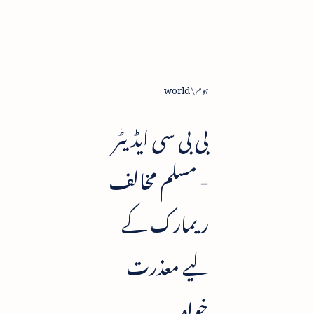
ہوم
world
بی بی سی ایڈیٹر
- مسلم مخالف
ریمارک کے
لیے معذرت
خواہ