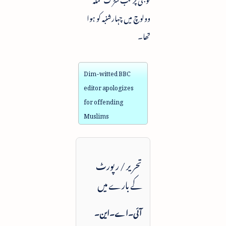
وولوچ میں چہارشنبہ کو ہوا
تھا۔
Dim-witted BBC
editor apologizes
for offending
Muslims
تحریر / رپورٹ
کے بارے میں
آئی۔اے۔این۔