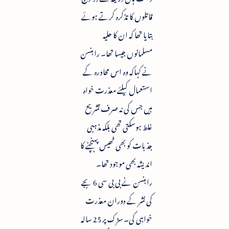
قاتلوں کا تذکرہ کرتے ہوئے
بتایا تھا کہ ان کا حلیہ
مسلمانوں جیسا تھا۔ رابنسن
نے کہاکہ وہ اس محاورہ کے
استعمال کیلئے معذرت خواہ
ہیں جس کی نہ صرف تشریح
غلط ہوسکتی تھی بلکہ مذہبی
جذبات کو بھی ٹھیس پہنچنے کا
اندیشہ بھی موجود تھا۔
رابنسن نے بی بی سی 6 بجے
کی نشر کے دوران معذرت
خواہی کی۔ سڑک پر 25 سالہ