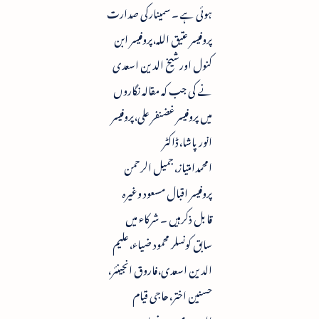
ہوئی ہے ۔ سمینارکی صدارت
پروفیسر عتیق اللہ،پروفیسر ابن
کنول اورشیخ الدین اسعدی
نے کی جب کہ مقالہ نگاروں
میں پروفیسر غضنفر علی،پروفیسر
انور پاشا،ڈاکٹر
امحمدامتیاز،جمیل الرحمن
پروفیسر اقبال مسعود وغیرہ
قابل ذکرہیں ۔ شرکاء میں
سابق کونسلر محمود ضیاء،علیم
الدین اسعدی،فاروق انجینئر،
حسنین اختر،حاجی قیام
الدین،مسعود ضیاء،