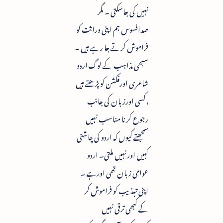
نہیں کی جاسکتی ۔ مگر
صدافسوس ہم اپنی وراثت کو
فراموش کرتے جا رہے ہیں ۔
سبھی مذاہب کے لوگ اردو
شاعری اورفکشن کو پڑھتے ہیں
،کسی اورزبان کی جانب
رجوع کرنا مناسب نہیں
سمجھتے کیوں کہ اردو کی چاشنی
کہیں اورنہیں ملتی۔ اردو
عوامی زبان تھی اورہے ۔
اپنی تہذیب کو فراموش کر
کے کبھی ترقی نہیں