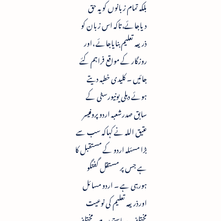
بلکہ تمام زبانوں کو یہ حق
دیاجائے،تاکہ اس زبان کو
ذریعہ تعلیم بنایاجائے ،اور
روزگار کے مواقع فراہم کئے
جائیں ۔ کلیدی خطبہ دیتے
ہوئے دہلی یونیورسٹی کے
سابق صدرشعبہ اردو پروفیسر
عتیق اللہ نے کہاکہ سب سے
بڑا مسئلہ اردو کے مستقبل کا
ہے جس پر مستقل گفتگو
ہورہی ہے ۔ اردو مسائل
اورذریعہ تعلیم کی نوعیت
مختلف ریاستوں میں مختلف