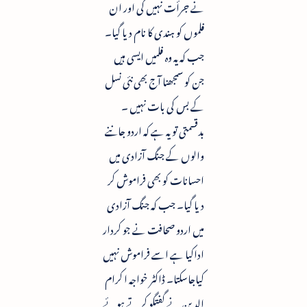
نے جرأت نہیں کی اور ان
فلموں کو ہندی کا نام دیا گیا۔
جب کہ یہ وہ فلمیں ایسی ہیں
جن کو سمجھنا آج بھی نئی نسل
کے بس کی بات نہیں ۔
بدقسمتی تویہ ہے کہ اردو جاننے
والوں کے جنگ آزادی میں
احسانات کو بھی فراموش کر
دیا گیا۔ جب کہ جنگ آزادی
میں اردو صحافت نے جو کردار
اداکیا ہے اسے فراموش نہیں
کیاجاسکتا۔ ڈاکٹر خواجہ ا کرام
الدین نے گفتگو کرتے ہوئے