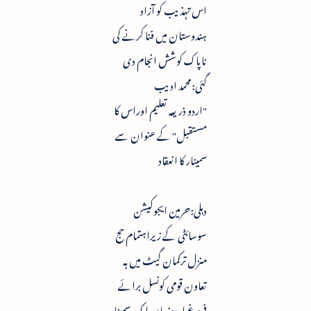
اس تہذیب کو آزاد
ہندوستان میں فنا کرنے کی
ناپاک کوشش انجام دی
گئی:محمد ادیب
"اردو ذریعہ تعلیم اوراس کا
مستقبل" کے عنوان سے
سمینار کا انعقاد
دہلی:حرمین ایجوکیشن
سوسائٹی کے زیراہتمام حج
منزل ترکمان گیٹ میں بہ
تعاون قومی کونسل برائے
فروغ اردوزبان ایک سمینار