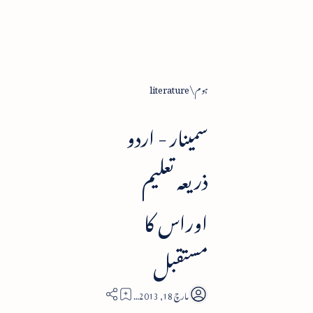
ہوم
literature
سمینار - اردو
ذریعہ تعلیم
اوراس کا
مستقبل
5