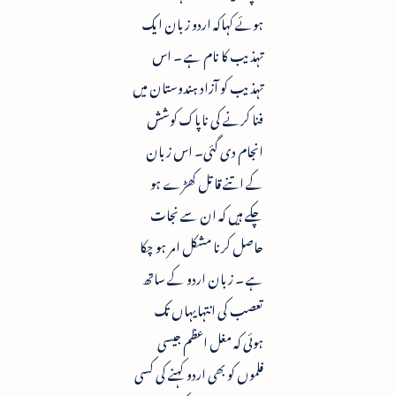
ہوئے کہاکہ اردو زبان ایک
تہذیب کا نام ہے ۔ اس
تہذیب کو آزاد ہندوستان میں
فنا کرنے کی ناپاک کوشش
انجام دی گئی۔ اس زبان
کے اتنے قاتل کھڑے ہو
چکے ہیں کہ ان سے نجات
حاصل کرنا مشکل امر ہو چکا
ہے ۔ زبان اردو کے ساتھ
تعصب کی انتہایہاں تک
ہوئی کہ مغل اعظم جیسی
فلموں کو بھی اردو کہنے کی کسی