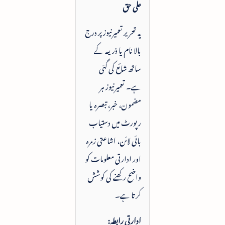
علی حق
یہ تحریر تعمیرنیوز پر درج
بالا نام یا ذریعہ کے
ساتھ شائع کی گئی
ہے۔ تعمیرنیوز ہر
مضمون، خبر، تبصرہ یا
رپورٹ میں دستیاب
بائی لائن، اشاعتی زمرہ
اور ادارتی معلومات کو
واضح رکھنے کی کوشش
کرتا ہے۔
ادارتی رابطہ: