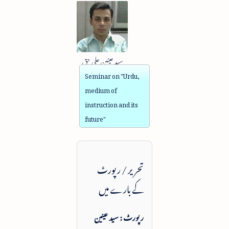
سید عینین علی حق
Seminar on "Urdu,
medium of
instruction and its
future"
تحریر / رپورٹ
کے بارے میں
رپورٹ : سید عینین