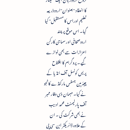
کا انعقاد "بعنوان"اردوذریعہ
تعلیم اوراس کا مستقبل" کیا
گیا۔ اس موقع پر چند
اردوصحافی اور سماجی کارکن
اعزازات سے بھی نوازے
گیے ۔ پروگرام کا افتتاح
پریس کونسل آف انڈیا کے
چیئرمین جسٹس مارکنڈے کاٹجو
نے کیا۔ مہمان ذی وقار ممبر
آف پارلیمنٹ محمد ادیب
نے بھی شرکت کی ۔ ان
کے علاوہ ڈائریکٹر این سی پی