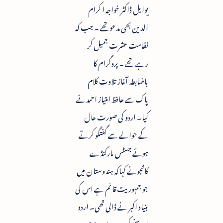
یوایل ڈاکٹر خواجہ ا کرام
الدین بھی مدعوتھے ۔ جب کہ
نظامت عشرت جمیل کر
رہے تھے ۔ پروگرام کا
باضابطہ آغاز تلاوت کلام
پاک سے حافظ امتیاز احمدنے
کیا۔ اردو کی صورت حال
کے حوالے سے گفتگو کرتے
ہوئے جسٹس مارکنڈے
کاٹجونے کہاکہ ہندوستان میں
جو جمہوریت قائم ہے اس کی
بنیاد اکبر نے ڈالی تھی۔ اردو
اورسنسکریت ہماری تہذیب