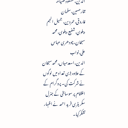
نثارحسین،سلمان
فاروقی،عمردین، جمیل انجم
دہلوی،شفیع دہلوی،محمد
سبحان،چودھری عباس
علی،نواب
الدین،اسعدمیاں،محمدسبحان
کے علاوہ بڑی تعداد میں لوگوں
نے شرکت کی۔ پروگرام کے
اختتام پر سوسائٹی کے جنرل
سکریٹری فرید احمد نے اظہار
تشکرکیا۔