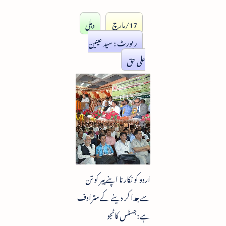
17/مارچ
دہلی
رپورٹ : سید عینین
علی حق
اردو کو نکارنا اپنے پیر کو تن
سے جدا کر دینے کے مترادف
ہے :جسٹس کاٹجو