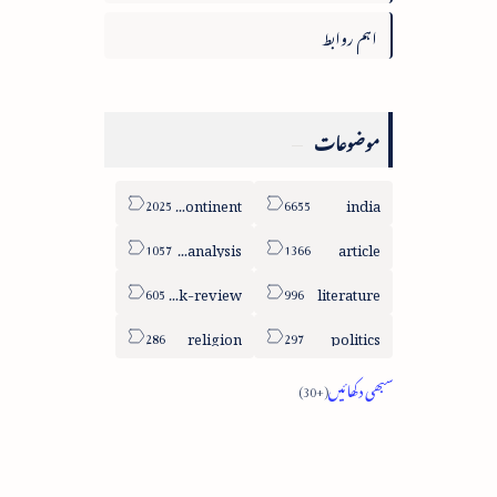
اہم روابط
موضوعات
sub-continent
india
column-analysis
article
book-review
literature
religion
politics