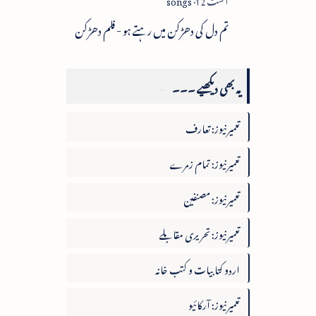
تم دل کی دھڑکن میں رہتے ہو - فلم دھڑکن
یہ بھی دیکھیے ۔۔۔
تعمیرنیوز: تعارف
تعمیرنیوز: تمام زمرے
تعمیرنیوز: مصنفین
تعمیرنیوز: تحریری مقابلے
اردو کتابیات و کتب خانہ
تعمیرنیوز: آرکائیو