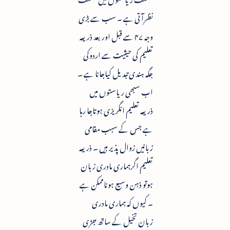
نظرآتی ہے ۔ سب سے بڑی
وجہ ۴۷ سے قبل اور بعد ذریعہ
تعلیم کی حیثیت سے اردوکی
جگہ ہندی تبدیل کیاجانا ہے ۔
اب سبھی ریاستوں میں
ذریعہ تعلیم انگریزی ہوتاجا رہا
ہے جس کے سبب مقامی
زبانیں زوال پذیر ہیں ۔ ذریعہ
تعلیم اگرہماری مادری زبان
ہوتو ذہن وسیع ہوناممکن ہے
۔ کیوں کہ ہماری مادری
زبان تخیل کے ساتھ جڑی