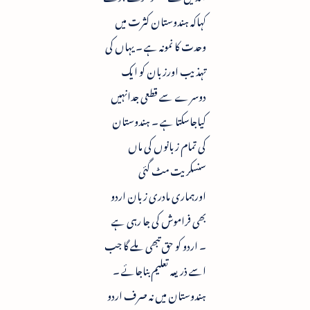
کہاکہ ہندوستان کثرت میں
وحدت کا نمونہ ہے ۔ یہاں کی
تہذیب اورزبان کو ایک
دوسرے سے قطعی جدانہیں
کیاجاسکتا ہے ۔ ہندوستان
کی تمام زبانوں کی ماں
سنسکریت مٹ گئی
اورہماری مادری زبان اردو
بھی فراموش کی جا رہی ہے
۔ اردو کو حق تبھی ملے گا جب
اسے ذریعہ تعلیم بناجائے ۔
ہندوستان میں نہ صرف اردو