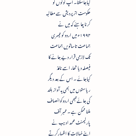
کیاجاسکتا۔ آپ لوگوں کو
حکومت اترپردیش سے مطالبہ
کرنا چاہئے کہ میں نے
۱۹۹۴ء میں اردو کو تیسری
جماعت تاساتویں جماعت
تک لازمی قرار دیے جانے کا
فیصلہ دیا تھا، اسے نافذ
کیاجائے ۔ اس کے بعد دیگر
ریاستوں میں بھی یہ آواز بلند
کی جائے تبھی اردوکوانصاف
ملنا ممکن ہے ۔ ممبر آف
پارلیمنٹ محمد ادیب نے
اپنے خیالات کا اظہارکرتے