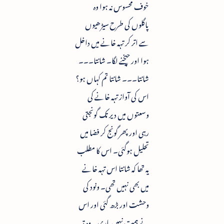
خوف محسوس نہ ہوا وہ
پاگلوں کی طرح سیڑھیوں
سے اتر کر تہہ خانے میں داخل
ہوا اور چیخنے لگا۔ شانتا۔۔۔
شانتا۔۔۔ شانتا تم کہاں ہو؟
اس کی آواز تہہ خانے کی
وسعتوں میں دیر تک گونجتی
رہی اور پھر گونج کر فضا میں
تحلیل ہوگئی۔ اس کا مطلب
یہ تھا کہ شانتا اس تہہ خانے
میں بھی نہیں تھی۔ ونود کی
وحشت اور بڑھ گئی اور اس
نے ہمت نہیں ہاری۔ وہ تہہ