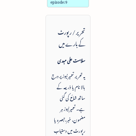
episode:9
تحریر / رپورٹ
کے بارے میں
سلامت علی مہدی
یہ تحریر تعمیرنیوز پر درج
بالا نام یا ذریعہ کے
ساتھ شائع کی گئی
ہے۔ تعمیرنیوز ہر
مضمون، خبر، تبصرہ یا
رپورٹ میں دستیاب