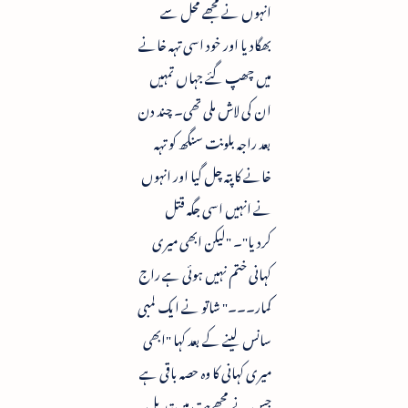
انہوں نے مجھے محل سے
بھگادیا اور خود اسی تہہ خانے
میں چھپ گئے جہاں تمہیں
ان کی لاش ملی تھی۔ چند دن
بعد راجہ بلونت سنگھ کو تہہ
خانے کا پتہ چل گیا اور انہوں
نے انہیں اسی جگہ قتل
کردیا"۔ "لیکن ابھی میری
کہانی ختم نہیں ہوئی ہے راج
کمار۔۔۔" شاتو نے ایک لمبی
سانس لینے کے بعد کہا "ابھی
میری کہانی کا وہ حصہ باقی ہے
جس نے مجھے بت میں تبدیل