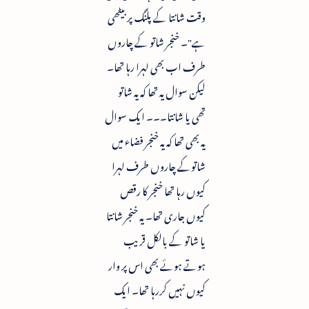
وقت شانتا کے پلنگ پر بیٹھی
ہے"۔ خنجر شاتو کے چاروں
طرف اب بھی لہرا رہا تھا۔
لیکن سوال یہ تھا کہ یہ شاتو
تھی یا شانتا۔۔۔ ایک سوال
یہ بھی تھا کہ یہ خنجر فضاء میں
شاتوکے چاروں طرف لہرا
کیوں رہا تھا خنجر کا رقص
کیوں جاری تھا۔ یہ خنجر شانتا
یا شاتو کے بالکل قریب
ہوتے ہوئے بھی اس پر وار
کیوں نہیں کررہا تھا۔ ایک