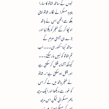
لبوں کے ساتھ شاتو کا سارا
چہرہ مسکرانے لگا۔ شاتو اپنی
جگہ سے اٹھی اس نے ہاتھ
اونچا کرکے خنجر کو پکڑلیا اور
بڑے ہی آہنی عزم کے
ساتھ کہا "کنور جی۔۔۔ اب
تم شاتو کو نہیں مارسکتے۔۔۔
کیونکہ آتما نہ قتل کرسکتی ہے
اور قتل ہوسکتی ہے"۔ شاتو
نے خنجر ہاتھ میں لے کر اس
کو غور سے دیکھا اور ایک مرتبہ
پھر مسکرائی لیکن اس مرتبہ
اس کی مسکراہٹ میں زہر