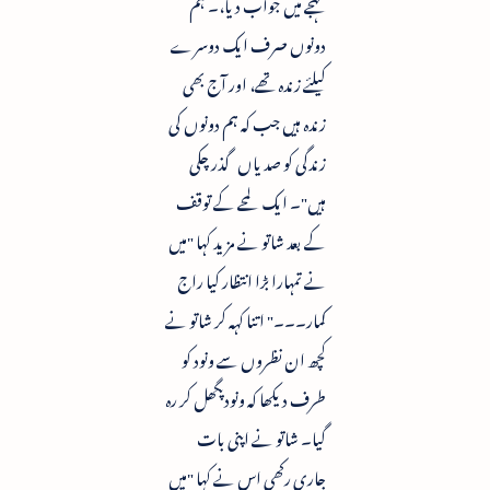
لہجے میں جواب دیا،۔ ہم
دونوں صرف ایک دوسرے
کیلئے زندہ تھے، اور آج بھی
زندہ ہیں جب کہ ہم دونوں کی
زندگی کو صدیاں گذر چکی
ہیں"۔ ایک لمحے کے توقف
کے بعد شاتو نے مزید کہا "میں
نے تمہارا بڑا انتظار کیا راج
کمار۔۔۔" اتنا کہہ کر شاتو نے
کچھ ان نظروں سے ونود کو
طرف دیکھا کہ ونود پگھل کر رہ
گیا۔ شاتو نے اپنی بات
جاری رکھی اس نے کہا "میں