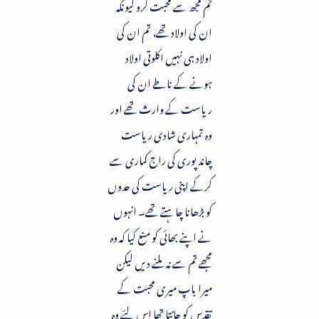
تم مجھ سے محبت کرو کیونکہ
ان کی اولاد تھے، تم ان کی
اولاد ہی نہیں اکلوتی اولاد
ہونے کے ناطے ان کی
ریاست کے وارث تھے اور
وہ تمہاری شادی ریاست
چاند پوری کی راج کماری سے
کرکے اپنی ریاست کی حدوں
کو بڑھانا چاہتے تھے۔ انہوں
نے اپنے بھائی کو منع کیا کہ وہ
مجھے تم سے نہ ملنے دیں لیکن
میرا باپ میری محبت کے
تقدس کو جانتا تھا اس لئے وہ