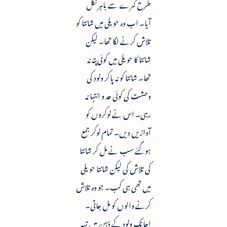
طرح کمرے سے باہر نکل
آیا۔ اب وہ حویلی میں شانتا کو
تلاش کرنے لگا تھا۔ لیکن
شانتا کا حویلی میں کوئی پتہ نہ
تھا۔ شانتا کو نہ پاکر ونود کی
وحشت کی کوئی حد و انتہا نہ
رہی۔ اس نے نوکروں کو
آوازیں دیں۔ تمام نوکر جمع
ہوگئے سب نے مل کر شانتا
کی تلاش کی لیکن شانتا حویلی
میں تھی ہی کب۔ جو وہ تلاش
کرنے والوں کو مل جاتی۔
اچانک ونود کے ذہن میں تہہ