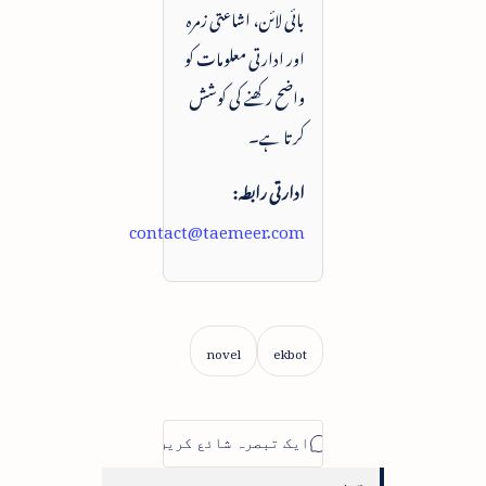
بائی لائن، اشاعتی زمرہ
اور ادارتی معلومات کو
واضح رکھنے کی کوشش
کرتا ہے۔
ادارتی رابطہ:
contact@taemeer.com