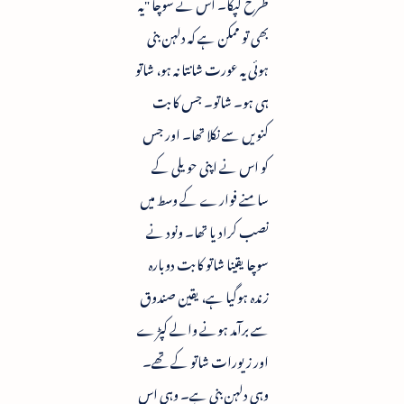
طرح لپکا۔ اس نے سوچا "یہ
بھی تو ممکن ہے کہ دلہن بنی
ہوئی یہ عورت شانتا نہ ہو، شاتو
ہی ہو۔ شاتو۔ جس کا بت
کنویں سے نکلا تھا۔ اور جس
کو اس نے اپنی حویلی کے
سامنے فوارے کے وسط میں
نصب کرادیا تھا۔ ونود نے
سوچا یقینا شاتو کا بت دوبارہ
زندہ ہوگیا ہے، یقین صندوق
سے برآمد ہونے والے کپڑے
اور زیورات شاتو کے تھے۔
وہی دلہن بنی ہے۔ وہی اس