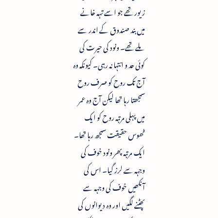
زیور تھے جو اسے تہہ خانے
میں بند صندوق کے اندر سے
ملے تھے۔ ونود کی حیرت کی
کوئی حد و انتہا نہ رہی۔ کیونکہ وہ
آج تک روح کو صرف روح
سمجھتا رہا تھا لیکن آج وہ عمر
میں پہلی مرتبہ روح کو ایک
ٹھوس حقیقت سمجھ رہا تھا۔
ایک مرتبہ پھر ونود خوف کی
وجہہ سے لرز گیا۔ اس کی
آنکھیں خوف کی وجہہ سے
پھٹنے لگیں اور وہ دیوانوں کی