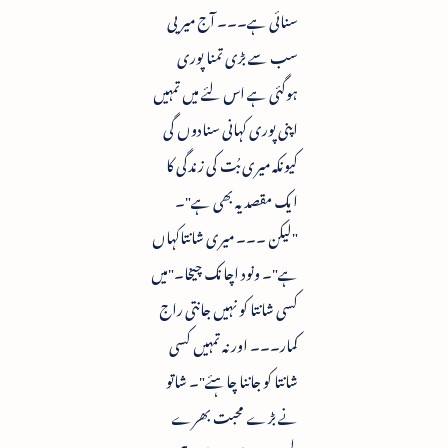
سنائی ہے۔۔۔ آج میریی
سب سے بڑی تمنا پوری
ہوگئی ہے اس لئے میں تمہیں
اپنی پوری کہانی سنادوں گی
کیونکہ میری بُت کی زندگی کا
ایک مقصد یہ بھی ہے"۔
"لیکن ۔۔۔ میری شانتاکہاں
ہے"۔ ونود اچانک چیخا۔"میں
کسی شانتا کو نہیں جانتی راج
کمار۔۔۔ اور نہ تمہیں کسی
شانتا کو جاننا چاہئے"۔ شاتو
نے بڑے محبت بھرے