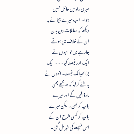
میری راہ میں حائل نہیں
ہوا۔ جب میرے چچا نے یہ
دیکھا کہ معاملات دن بدن
ان کے خلاف ہی ہوتے
جارہے ہیں تو انہوں نے
ایک اور فیصلہ کیا۔۔۔ ایک
بڑا بھیانک فیصلہ۔ انہوں نے
یہ طئے کرلیا کہ وہ مجھے بھی
مارڈالیں گے اور میرے
باپ کو بھی۔ لیکن میرے
باپ کو کسی طرح ان کے
اس فیصلے کی خبر مل گئی۔