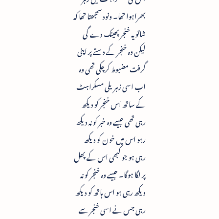
بھراہوا تھا۔ ونود سمجھتا تھا کہ
شاتو یہ خنجر پھینک دے گی
لیکن وہ خنجر کے دستے پر اپنی
گرفت مضبوط کرچکی تھی وہ
اب اسی زہریلی مسکراہٹ
کے ساتھ اس خنجر کو دیکھ
رہی تھی جیسے وہ خبر کو نہ دیکھ
رہو اس میں خون کو دیکھ
رہی ہو جو کبھی اس کے پھل
پر لگا ہوگا۔ جیسے وہ خنجر کو نہ
دیکھ رہی ہو اس ہاتھ کو دیکھ
رہی جس نے اسی خنجر سے