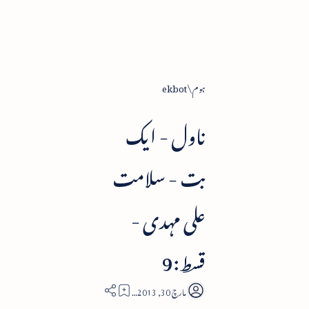
ہوم
ekbot
ناول - ایک
بت - سلامت
علی مہدی -
قسط:9
9