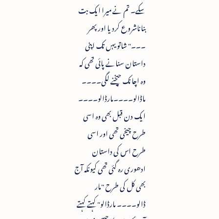
سکے۔ تم نے میرا ایک بت
بناناشروع کردیا اور پھر
۔۔۔" شاتو یہں تک اپنی
داستان سنانے پائی تھی کہ
وہ اچانک چیخنے لگی۔۔۔۔
ماڈالو۔۔۔۔مارڈالو۔۔۔۔
ایک دن قبل بھی وہ اسی
طرح چیخی تھی اور اسی
طرح اس کی داستان
ادھوری رہ گئی تھی کیونکہ آج
بھی کل کی طرح "مار
ڈالو۔۔۔۔ مارڈالو" کہتے کہتے