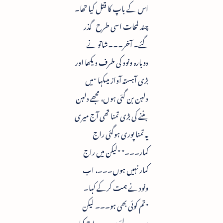
اس کے باپ کا قتل کیا تھا۔
چند لمحات اسی طرح گذر
گئے۔ آخر۔۔۔شاتو نے
دوبارہ ونود کی طرف دیکھا اور
بڑی آہستہ آواز میںکہا "میں
دلہن بن گئی ہوں، مجھے دلہن
بننے کی بڑی تمنا تھی آج میری
یہ تمنا پوری ہوگئی راج
کمار۔۔۔" "لیکن میں راج
کمار نہیں ہوں۔۔۔، اب
ونود نے ہمت کرکے کہا۔
"تم کوئی بھی ہو۔۔۔ لیکن
میر ے لئے میرے راج کمار