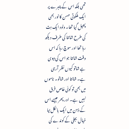
تھی بلکہ اس کے چہرے پر
ایک ملکوتی حسن کا نور بھی
پھیل گیا تھا۔ ونود ایک بت
کی طرح شانتا کی طرف دیکھ
رہا تھا اور سوچ رہا کہ اس
وقت شانتا جو اس کی بیوی
ہے شاتو کیوں نظر آرہی
ہے۔ شانتا اور شاتو۔ ناموں
میں بھی تو کوئی خاص فرق
نہیں ہے۔ اور پھر جیسے اس
کے ذہن میں ایک بالکل نیا
خیال بجلی کے کوندے کی