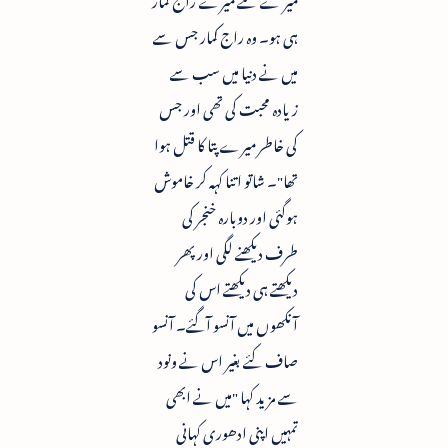
ہی ہو۔ وہ راج کمار جس سے
میں نے دنیا میں سب سے
زیادہ محبت کی تھی اور جس
کی خاطر میرے پتا کا قتل ہوا
تھا"۔ شاتو اتنا کہہ کر خاموش
ہوگئی اور دوبارہ خنجر کی
طرف دیکھنے لگی اور پھر
دیکھتے ہی دیکھتے اس کی
آنکھوں میں آنسو آگئے۔ آنسو
صاف کئے بغیر اس نے ونود
سے مزید کہا "میں نے ابھی
تمہیں اپنی ادھوری کہانی