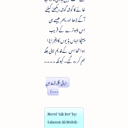
خانے کا گوشہ گوشہ دیکھنے کیلئے
آگے بڑھا اور پھر جیسے ہی
اس چبوترے کے قریب
پہنچا جہاں ہڈیوں کا پنجرا پڑا
ہوا تھا اس کے قدیم اپنی جگہ
جم کر رہ گئے۔ کیونکہ ۔۔۔۔
(باقی اگلی قسط میں
۔۔۔)
Novel "Aik Bot" by:
Salamat Ali Mehdi -