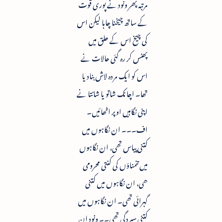
مرتبہ پھر ونود نے پوری قوت
کے ساتھ چیخنا چاہا لیکن اس
کی چیخ اس کے حلق میں
پھنس کر رہ گئی حالات نے
اس کو ایک مردہ لاش بنادیا
تھا۔ اچانک شاتو یا شانتا نے
اپنی نگاہیں اوپر اٹھائیں۔
اف۔۔۔ ان نگاہوں میں
کتنی پیاس تھی، ان نگاہوں
میں تنمناؤں کی کنتی محرومی
ھی، ان نگاہوں میں کتنی
گہرائی تھی۔ ان نگاہوں میں
کتنی سپردگی تھی۔۔ ونود ان