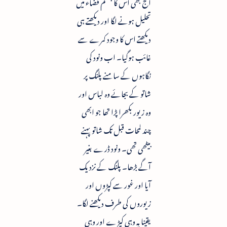
آج بھی اس کا جسم فضاء میں
تحلیل ہونے لگا اور دیکھتے ہی
دیکھتے اس کا وجود کمرے سے
غائب ہوگیا۔ اب ونود کی
نگاہوں کے سامنے پلنگ پر
شاتو کے بجائے وہ لباس اور
وہ زیور بکھرا پڑا تھا جو ابھی
چند لمحات قبل تک شاتو پہنے
بیٹھی تھی۔ ونود ڈرے بغیر
آگے بڑھا۔ پلنگ کے نزدیک
آیا اور غور سے کپڑوں اور
زیوروں کی طرف دیکھنے لگا۔
یقینا یہ وہی کپڑے اور وہی