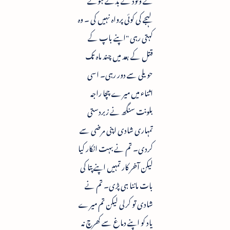
لہجے کی کوئی پرواہ نہیں کی ۔ وہ
کہتی رہی "اپنے باپ کے
قتل کے بعد میں چند ماہ تک
حویلی سے دور رہی۔ اسی
اثناء میں میرے چچا راجہ
بلونت سنگھ نے زبردستی
تمہاری شادی اپنی مرضی سے
کردی۔ تم نے بہت انکار کیا
لیکن آخر کار تمہیں اپنے پتا کی
بات ماننا ہی پڑی۔ تم نے
شادی تو کرلی لیکن تم میرے
یاد کو اپنے دماغ سے کھرچ نہ