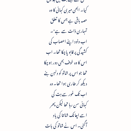
کیا۔ ابھی میری کہانی کا وہ
حصہ باقی ہے جس کا تعلق
تمہاری ذات سے ہے"۔
اب ونود اپنے اعصاب کی
کشیدگی پر قابو پاچکا تھا۔ اب
اس کا وہ خوف بھی دور ہوچکا
تھا جو اس پر شاتو کو دلہن بنے
دیکھ کر طاری ہوا تھا۔ وہ
اب تک غور سے بت کی
کہانی سن رہا تھا لیکن پھر
اسے اچانک شانتا کی یاد
آگئی۔ اس نے شاتو کی بات