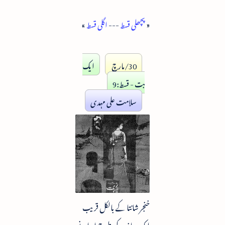
«
پچھلی قسط
---
اگلی قسط
»
30/مارچ
ایک
بت - قسط:9
سلامت علی مہدی
خنجر شانتا کے بالکل قریب
ایک سانپ کی طرح لہرانے