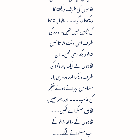
نگاہوں کی طرف دیکھتا کا
دیکھتا رہ گیا۔۔۔ یقینا یہ شانتا
کی نگاہیں نہیں تھیں۔ ونود کی
طرف اس وقت شانتا نہیں
شاتو دیکھ رہی تھی۔ ان
نگاہوں نے ایک بار ونود کی
طرف دیکھا اور دوسری بار
فضاء میں لہراتے ہوئے خنجر
کی جانب۔۔۔ اور پھر جیسے یہ
نگاہیں مسکرانے لگیں۔۔۔
نگاہوں کے ساتھ شاتو کے
لب مسکرانے لگے۔۔۔