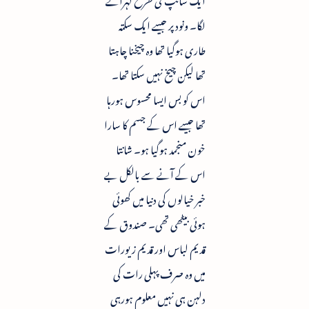
لگا۔ ونود پر جیسے ایک سکتہ
طاری ہوگیا تھا وہ چیخنا چاہتا
تھا لیکن چیخ نہیں سکتا تھا۔
اس کو بس ایسا محسوس ہورہا
تھا جیسے اس کے جسم کا سارا
خون منجمد ہوگیا ہو۔ شانتا
اس کے آنے سے بالکل بے
خبر خیالوں کی دنیا میں کھوئی
ہوئی بیٹھی تھی۔ صندوق کے
قدیم لباس اور قدیم زیورات
میں وہ صرف پہلی رات کی
دلہن ہی نہیں معلوم ہورہی