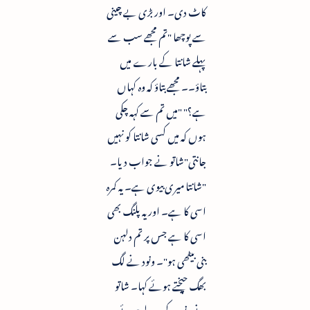
کاٹ دی۔ اور بڑی بے چینی
سے پوچھا "تم مجھے سب سے
پہلے شانتا کے بارے میں
بتاؤ۔۔ مجھے بتاؤ کہ وہ کہاں
ہے؟" "میں تم سے کہہ چکی
ہوں کہ میں کسی شانتا کو نہیں
جانتی"شاتو نے جواب دیا۔
"شانتا میری بیوی ہے۔ یہ کمرہ
اسی کا ہے۔ اور یہ پلنگ بھی
اسی کا ہے جس پر تم دلہن
بنی بیٹھی ہو"۔ ونود نے لگ
بھگ چیختے ہوئے کہا۔ شاتو
نے ونود کے بدلے ہوئے