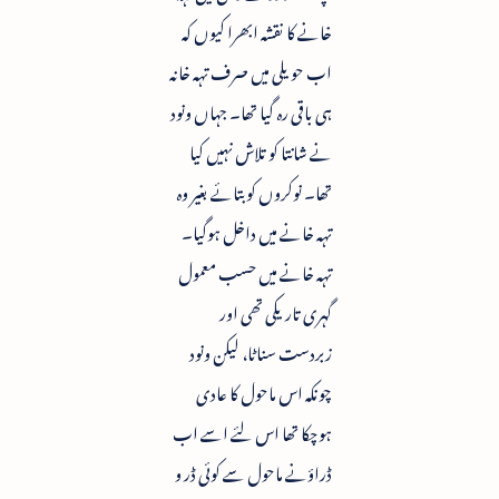
خانے کا نقشہ ابھرا کیوں کہ
اب حویلی میں صرف تہہ خانہ
ہی باقی رہ گیا تھا۔ جہاں ونود
نے شانتا کو تلاش نہیں کیا
تھا۔ نوکروں کو بتائے بغیر وہ
تہہ خانے میں داخل ہوگیا۔
تہہ خانے میں حسب معمول
گہری تاریکی تھی اور
زبردست سناٹا، لیکن ونود
چونکہ اس ماحول کا عادی
ہوچکا تھا اس لئے اسے اب
ڈراؤنے ماحول سے کوئی ڈر و