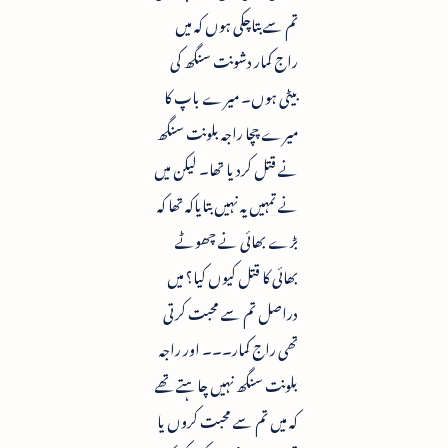
تم سے بتاچکی ہوں کہ میں
راج کمار دشونت سنگھ کی
بیٹی ہوں۔ میرے باپ کا
میرے چچا راجہ بلونت سنگھ
نے قتل کردیا تھا۔ لیکن میں
نے تمہیں یہ نہیں بتایاکہ تھا کہ
بڑے بھائی نے چھوٹے
بھائی کا قتل کیوں کیا؟ میں
دراصل تم سے محبت کرتی
تھی راج کمار۔۔۔ اور راجہ
بلونت سنگھ نہیں چاہتے تھے
کہ میں تم سے محبت کروں یا