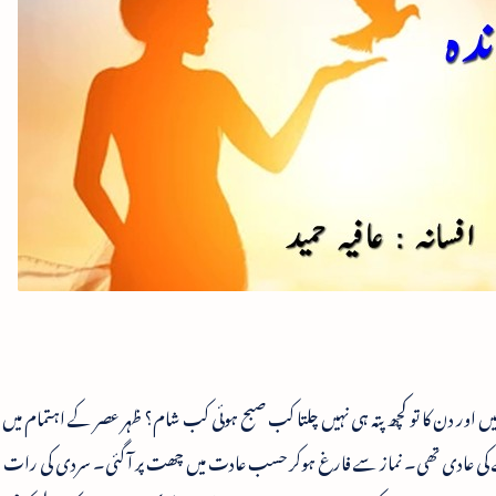
اور دن کا تو کچھ پتہ ہی نہیں چلتا کب صبح ہوئی کب شام؟ ظہر عصر کے اہتمام میں
ڑھنے کی عادی تھی۔ نماز سے فارغ ہوکر حسب عادت میں چھت پر آ گئی۔ سردی کی رات او