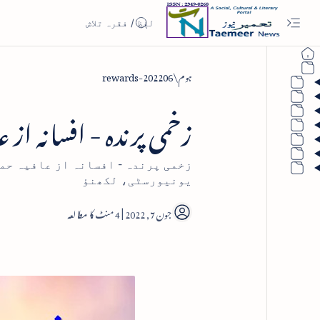
ہوم
rewards-202206
زخمی پرندہ - افسانہ از عا
زخمی پرندہ - افسانہ از عافیہ حم
یونیورسٹی، لکھنؤ
4