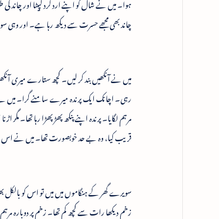
ہوا۔ میں نے شال کو اپنے ارد گرد لپیٹا اور چاند 
چاند بھی مجھے حسرت سے دیکھ رہا ہے۔ اور وہی س
میں نے آنکھیں بند کر لیں۔ کچھ ستارے میری آنکھو
رہی۔ اچانک ایک پرندہ میرے سامنے گرا۔ میں نے ل
مرہم لگایا۔ پرندہ اپنے پنکھ پھڑپھڑا رہا تھا۔ مگر 
قریب کیا، وہ بے حد خوبصورت تھا۔ میں نے اس کے سر 
سویرے گھر کے ہنگاموں میں میں تو اس کو بالکل بھ
زخم دیکھا رات سے کچھ کم تھا۔ زخم پر دوبارہ مرہم