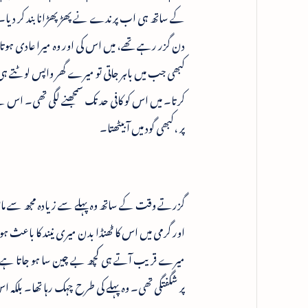
کے ساتھ ہی اب پرندے نے پھڑپھڑانا بند کر دیا۔ اور
دن گزر رہے تھے، میں اس کی اور وہ میرا عادی ہوتا
کبھی جب میں باہر جاتی تو میرے گھر واپس لوٹتے ہی اپ
کرتا۔ میں اس کو کافی حد تک سمجھنے لگی تھی۔ اس لیے
پر ،کبھی گود میں آ بیٹھتا۔
گزرتے وقت کے ساتھ وہ پہلے سے زیادہ مجھ سے مانوس
اور گرمی میں اس کا ٹھنڈا بدن میری نیند کا باعث 
میرے قریب آتے ہی کچھ بے چین سا ہو جاتا ہے
پر شگفتگی تھی۔ وہ پہلے کی طرح چہک رہا تھا۔ بل