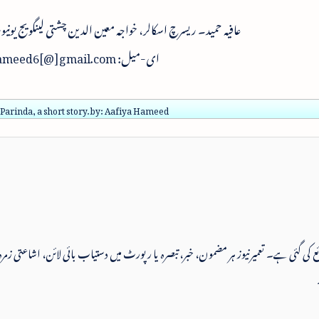
عافیہ حمید۔ ریسرچ اسکالر، خواجہ معین الدین چشتی لینگویج یونیو
ای-میل: aafiyahameed6[@]gmail.com
arinda, a short story. by: Aafiya Hameed
 شائع کی گئی ہے۔ تعمیرنیوز ہر مضمون، خبر، تبصرہ یا رپورٹ میں دستیاب بائی لائن، اشاعتی زمرہ