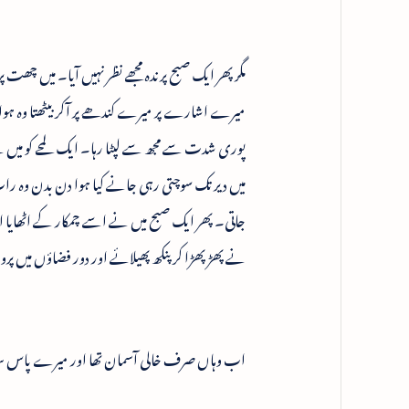
مگر پھر ایک صبح پرندہ مجھے نظر نہیں آیا۔ میں چھت
میرے اشارے پر میرے کندھے پر آکر بیٹھتا وہ ہوا
پوری شدت سے مجھ سے لپٹا رہا۔ ایک لمحے کو میں ن
میں دیر تک سوچتی رہی جانے کیا ہوا دن بدن وہ رات
جاتی۔ پھر ایک صبح میں نے اسے چمکار کے اٹھایا 
نے پھڑپھڑا کر پنکھ پھیلائے اور دور فضاؤں میں پر
اب وہاں صرف خالی آسمان تھا اور میرے پاس سرد 