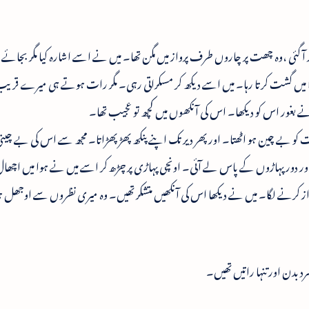
 پر آ گئی ،وہ چھت پر چاروں طرف پرواز میں مگن تھا۔ میں نے اسے اشارہ کیا مگر بجائ
 میں گشت کرتا رہا۔ میں اسے دیکھ کر مسکراتی رہی۔ مگر رات ہوتے ہی میرے قریب آ
ے بغور اس کو دیکھا۔ اس کی آنکھوں میں کچھ تو عجیب تھا۔
 کو بے چین ہو اٹھتا۔ اور پھر دیر تک اپنے پنکھ پھڑپھڑاتا۔ مجھ سے اس کی بے چینی 
اور دور پہاڑوں کے پاس لے آئی۔ اونچی پہاڑی پر چڑھ کر اسے میں نے ہوا میں اچھ
واز کرنے لگا۔ میں نے دیکھا اس کی آنکھیں متشکر تھیں۔ وہ میری نظروں سے اوجھل ہ
بدن اور تنہا راتیں تھیں۔