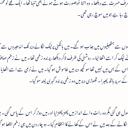
کی طرف حسرت سے دیکھا۔ وہ اتنا خوبصورت ہوتے ہوئے بھی تنہا تھا۔ ایک لمحے کو محس
وچ رہا ہے جو میں سوچ رہی تھی۔
ں سے ہتھیلیوں میں جذب ہو گئے۔ میں بالکنی پر ٹیک لگائے دیر تک اندھیروں سے آنک
پک کر اسے اٹھا لیا۔ روشنی کی طرف لاکر دیکھا، پرندہ زخمی تھا۔ میں نے زخم صاف 
اڑنا اس کے بس میں نہیں تھا سو کچھ دیر میں خاموش ہو گیا۔ میں نے نرمی سے اسے اٹھایا 
پر ہاتھ پھیرا۔ تھوڑی دیر میں وہ زخمی پرندہ گہری نیند سو گیا۔
ول ہی گئی مگر وہ رات والے انداز میں پھڑپھڑایا اور میں دوڑ کر اس کے پاس گئی۔ 
 لگانے کے بعد میں نے اس کے کھانے کا انتظام کیا۔ دو چار دن میں ہی زخم اچھا ہو گ