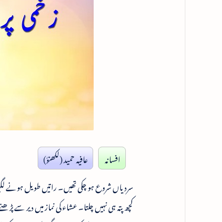
افسانہ
عافیہ حمید (لکھنؤ)
سردیاں شروع ہو چکی تھیں۔ راتیں طویل ہونے لگیں 
کچھ پتہ ہی نہیں چلتا۔ عشاء کی نماز میں دیر سے پ