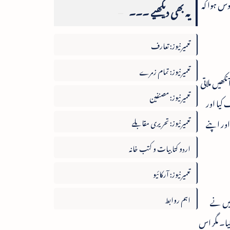
وس ہوا کہ
یہ بھی دیکھیے ۔۔۔
تعمیرنیوز: تعارف
تعمیرنیوز: تمام زمرے
ھیں ملاتی
تعمیرنیوز: مصنفین
کیا اور
تعمیرنیوز: تحریری مقابلے
اور اپنے
اردو کتابیات و کتب خانہ
تعمیرنیوز: آرکائیو
اہم روابط
میں نے
یا۔ مگر اس