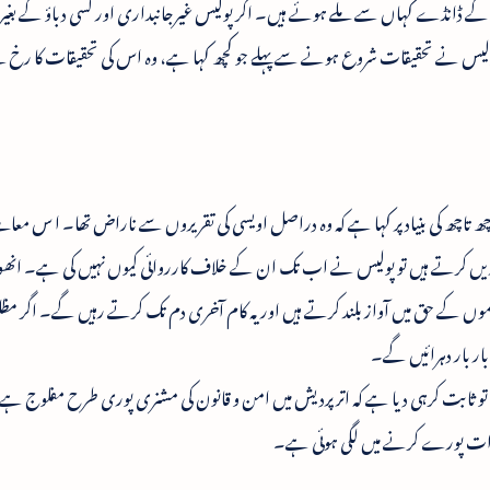
ے ڈانڈے کہاں سے ملے ہوئے ہیں۔ اگر پولیس غیرجانبداری اور کسی دباؤ کے بغیر
لیس نے تحقیقات شروع ہونے سے پہلے جو کچھ کہا ہے، وہ اس کی تحقیقات کا رخ ط
ھ تاچھ کی بنیاد پر کہا ہے کہ وہ دراصل اویسی کی تقریروں سے ناراض تھا۔ ا س معاملے
ی تقریر یں کرتے ہیں تو پولیس نے اب تک ان کے خلاف کارروائی کیوں نہیں کی ہے۔ ا
موں کے حق میں آواز بلند کرتے ہیں اور یہ کام آخری دم تک کرتے رہیں گے۔ اگر م
بار بار دہرائیں گے۔
نا تو ثابت کرہی دیا ہے کہ اترپردیش میں امن و قانون کی مشنری پوری طرح مفلوج ہے 
دات پورے کرنے میں لگی ہوئی ہے۔