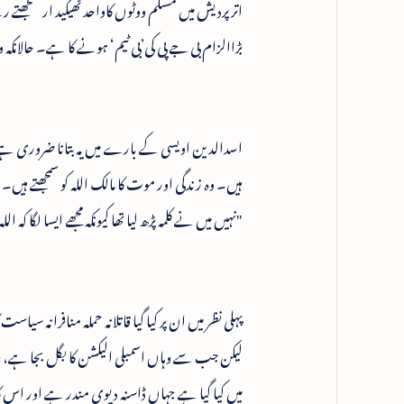
اترپردیش میں مسلم ووٹوں کاواحد ٹھیکید ار سمج
بڑاالزام بی جے پی کی’بی ٹیم‘ ہونے کا ہے۔ حالانکہ 
اسدالدین اویسی کے بارے میں یہ بتانا ضروری ہے کہ
ہیں۔ وہ زندگی اور موت کا مالک اللہ کو سمجھتے ہی
"نہیں میں نے کلمہ پڑھ لیا تھا کیونکہ مجھے ایسا لگا کہ ا
پہلی نظر میں ان پر کیا گیا قاتلانہ حملہ منافرانہ سی
لیکن جب سے وہاں اسمبلی الیکشن کا بگل بجا ہے، فرقہ 
میں کیا گیا ہے جہاں ڈاسنہ دیوی مندر ہے اور اس کا 