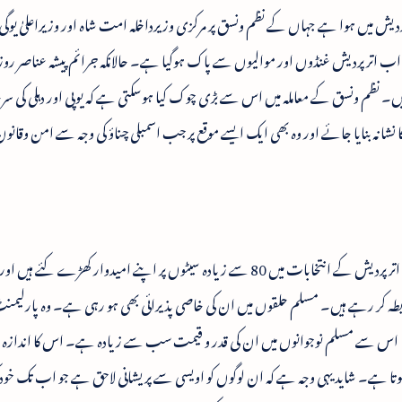
رپردیش میں ہوا ہے جہاں کے نظم ونسق پر مرکزی وزیرداخلہ امت شاہ اور وزیراعلیٰ یوگی آد
ں کہ اب اترپردیش غنڈوں اور موالیوں سے پاک ہوگیا ہے۔ حالانکہ جرائم پیشہ عناصر ر
ں۔ نظم ونسق کے معاملہ میں اس سے بڑی چوک کیا ہوسکتی ہے کہ یوپی اور دہلی کی سرح
 کا نشانہ بنایا جائے اور وہ بھی ایک ایسے موقع پر جب اسمبلی چناؤ کی وجہ سے امن وقان
یہ بات سبھی کو معلوم ہے کہ اسدالدین اویسی نے اترپردیش کے انتخابات میں 80 سے زیادہ سیٹوں پر اپنے امیدوار کھڑے ک
بطہ کر رہے ہیں۔ مسلم حلقوں میں ان کی خاصی پذیرائی بھی ہو رہی ہے۔ وہ پارلیمن
یں، اس سے مسلم نوجوانوں میں ان کی قدر و قیمت سب سے زیادہ ہے۔ اس کا انداز
 کر ہوتا ہے۔ شاید یہی وجہ ہے کہ ان لوگوں کو اویسی سے پریشانی لاحق ہے جو اب تک خود 