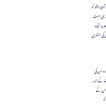
تیہ ناتھ کو
وز ہی امت
د پر ایک
ون کی مشنری
ئے ہیں اور وہ ان کی
ٹ کے اندر
ہ ان کے
کو