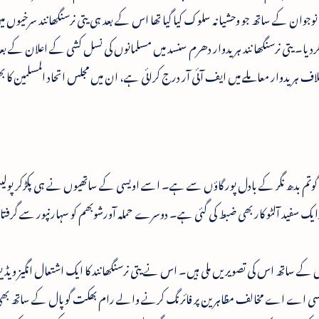
وجوان کے ساتھ جو وحشیانہ سلوک کیا گیا تھا اس کے بعد ہی یتی نرسنگھانند سرخیوں میں
کردیا۔ یتی نرسنگھا نند ہریدوار دھرم سنسد میں مسلمانوں کی نسل کشی کے اعلان کے ب
اف ہریدوار معاملے میں ایف آئی آر درج کرائی ہے، ان میں مجلس اتحاد المسلمین کا 
ق گوتم بدھ نگر کے بادل پور گاؤں سے ہے۔ اسے اویسی کے ساتھیوں نے ہی پکڑکر پولیس
ایک سفید آلٹو کار بھی ضبط کی گئی ہے۔ دوسرے حملہ آورشوبھم کو سہارنپور سے گرفتار ک
ے ساتھ اس کی تصویریں ملی ہیں۔ اس نے یتی نرسنگھانند کا ایک اشتعال انگیز ویڈیو 
یں سی اے اے مخالف مظاہرین پر فائرنگ کرنے والے رام بھکت گوپال کے ساتھ بھی