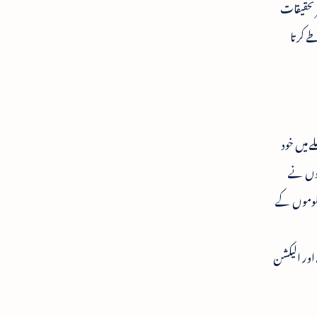
 تحقیقات
ے کرتا
 میں خود
نھوں نے
ظلوموں کے
اور الیکشن