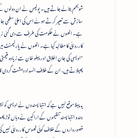
شوبھم بتائے جاتے ہیں۔ پولیس نے ان دونوں کے 
سازش سے تعبیر کرتے ہوئے اس کی اعلیٰ سطحی جانچ
ہے۔ انھوں نے حکومت کی طرف سے دی گئی زیڈ پل
کارروائی کا مطالبہ کیا ہے۔ انھوں نے پارلیمنٹ میں 
"اویسی کی جان اخلاق اور پہلو خان سے زیادہ قیمتی
پھیلاتے ہیں، ان کے خلاف انسداد دہشت گردی قانون
یہ پہلا موقع نہیں ہے کہ انتہا پسندوں نے اویسی کو نش
ہندو انتہا پسند تنظیموں کے اراکین نے وہاں ت
قصورواروں کے خلاف کوئی ٹھوس کارروائی نہیں کی 