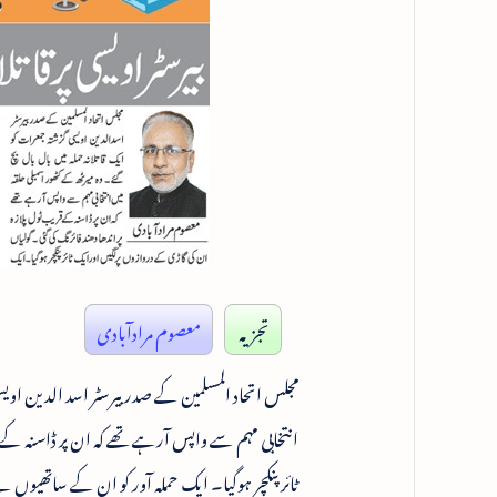
تجزیہ
معصوم مرادآبادی
مجلس اتحاد المسلمین کے صدر بیرسٹر اسد الدین اویسی
انتخابی مہم سے واپس آرہے تھے کہ ان پر ڈاسنہ کے 
ٹائر پنکچر ہوگیا۔ ایک حملہ آور کو ان کے ساتھیوں ن