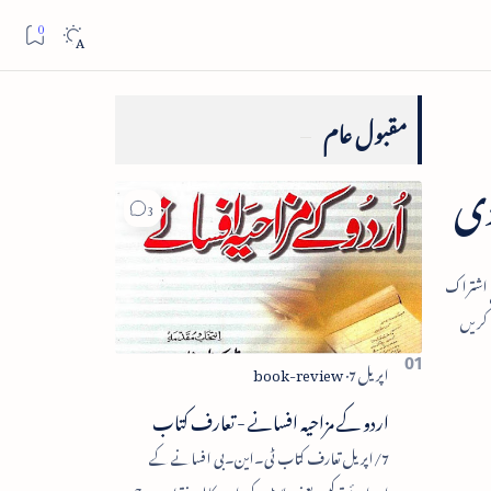
مقبول عام
دی
اردو کے مزاحیہ افسانے - تعارف کتاب
7/اپریل تعارف کتاب ٹی۔این۔بی افسانے کے
اجزائے ترکیبی یعنی پلاٹ، کردار، مکالمہ، نقطۂ عروج،