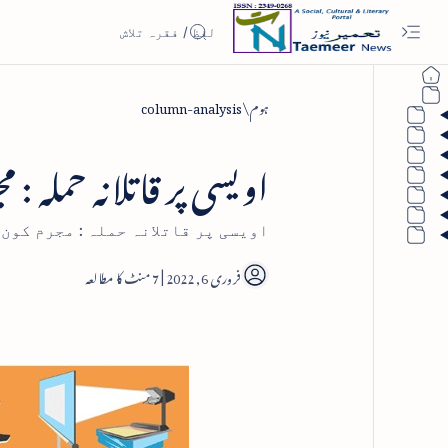
ہوم
column-analysis
اویسی پر قاتلانہ حملہ :
اویسی پر قاتلانہ حملہ : مجرم کون
7