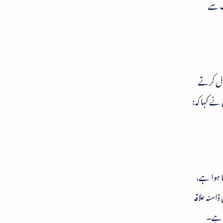
ب سے
مال کرتے
نے کہا کہ:
نا ہوا ہے،
اسنہ علاقہ
ھا ہے۔