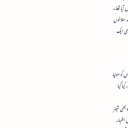
 آیا تھا۔
عد سلاخوں
بھی ایک
 کو سونپا
یا گیا
بھی شیئر
 اظہار