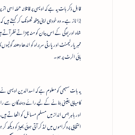
قابل ذکر بات یہ ہے کہ اویسی پر قاتلانہ حملہ اسی ات
بڑا ناز ہے۔ وہ خودہی اپنی پیٹھ ٹھونک کر کہتے ہی
شاہ اور یوگی کے اس بیان کو منہ چڑاتے نظرآتے ہی
ممبرپارلیمنٹ اور پارٹی سربراہ کو اندھا دھند گولیوں
ہائی الرٹ پر ہو۔
کامیابی یقینی بنانے کے لیے رائے دہندگان سے را
اور باہر جس انداز میں مسلم مسائل کو اٹھاتے ہ
انتخابی پروگراموں میں امڈ کر آتی ہوئی بھیڑ کو دیکھ