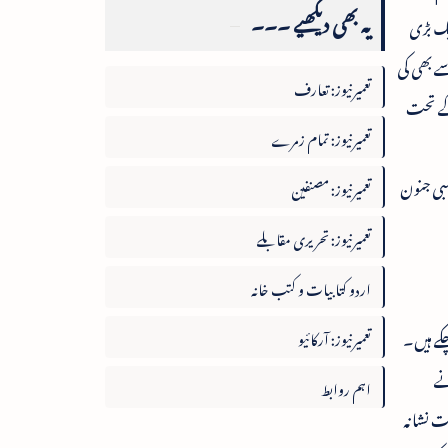
یہ بھی دیکھیے ۔۔۔
یک بڑی
ے بھی کی
تعمیرنیوز: تعارف
کے تحت
تعمیرنیوز: تمام زمرے
ہبی جنون
تعمیرنیوز: مصنفین
تعمیرنیوز: تحریری مقابلے
اردو کتابیات و کتب خانہ
چکے ہیں۔
تعمیرنیوز: آرکائیو
نے
اہم روابط
ت نشانہ