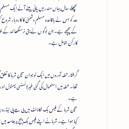
پچھلے سال یہاں مندر میں پانی پینے آئے ایک مسلم ن
بعد کو اس نے باقاعدہ مسلم دشمنی کا کاروبار شروع 
کے پیچھے ہے۔ جن لوگو ں نے یتی نرسنگھا نند کے خل
کارکن شامل ہے۔
گرفتارحملہ آوروں میں ایک نوجوان سچن شرما کا تعل
تھا۔ حملہ میں استعمال کی گئی غیرلائسنسی پستول اور
ہے۔
سچن شرما کے فیس بک اکاؤنٹ میں بی جے پی لیڈروں ک
کیا ہوا ہے۔ شرمانے اپنے فیس بک پیج پرجامعہ م