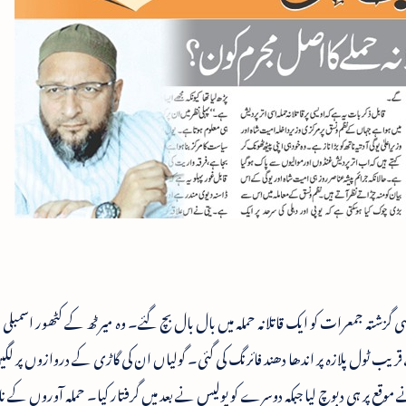
 گزشتہ جمعرات کو ایک قاتلانہ حملہ میں بال بال بچ گئے۔ وہ میرٹھ کے کٹھور اسمبلی ح
قریب ٹول پلازہ پر اندھا دھند فائرنگ کی گئی۔ گولیاں ان کی گاڑی کے دروازوں پر لگ
ے موقع پر ہی دبوچ لیا جبکہ دوسرے کو پولیس نے بعد میں گرفتار کیا۔ حملہ آوروں کے ن