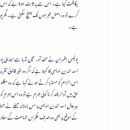
یگانگت کیا ہے۔ اس سے یہ ثابت ہوتا ہے کہ اس ک
کرے تو وہ اصل مجرموں تک پہنچ سکتی ہے۔ مگر پو
ہے۔
پولیس افسران نے حملہ آور سچن شرما سے ابتدائی پوچ
اسد الدین اویسی کا کہنا ہے کہ اگر وہ غیر قانون
اس الزام کو مسترد کرتے ہوئے کہا ہے کہ وہ مظلو
حق میں آواز بلند کرنا کوئی جرم ہے تو وہ اس جرم کو 
بہرحال اسد الدین اویسی پر اس بزدلانہ حملے نے ات
کے موقع پر بھی وہ صرف حکمراں جماعت کے مفا