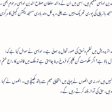
الدین اویسی مقیم ہیں، اسی میں ان کے والد سلطان صلاح الدین اویسی مرحوم بھی رہ
 بازیابی کی پوری تحریک یہیں سے چلی۔ یہ کل ہند بابری مسجد ایکشن کمیٹی کا مرکزی دف
د اترپردیش میں نظم ونسق کی صورتحال پر ہوئی ہے۔ اویسی نے سوال کیا ہے کہ:
 بول بالا ہے؟ اگر حکومت گن کلچر کو فروغ دینا چاہتی ہے تو ملک میں قانون کا راج ختم
ں ہیں اور نہ ہی انھوں نے یو پی میں انتخابی مہم سے ہاتھ کھینچے ہیں۔ انھوں نے کہا 
 ہیں، حق کی آواز بلند کرتے رہیں گے۔