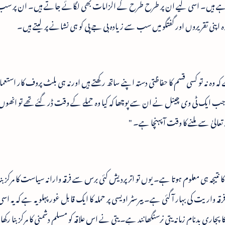
ھتے رہے ہیں۔ اسی لیے ان پر طرح طرح کے الزامات بھی لگائے جاتے ہیں۔ ان پر س
وہ اپنی تقریروں اور گفتگو میں سب سے زیادہ بی جے پی کو ہی نشانے پر لیتے ہیں۔
 وہ نہ تو کسی قسم کا حفاظتی دستہ اپنے ساتھ رکھتے ہیں اورنہ ہی بلٹ پروف کار استع
ں۔ جب ایک ٹی وی چینل نے ان سے پوچھا کہ کیا وہ حملے کے وقت ڈر گئے تھے تو انھوں 
للہ تعالیٰ سے ملنے کا وقت آ پہنچا ہے۔ "
است کا نتیجہ ہی معلوم ہوتا ہے۔ یوں تو اترپردیش کئی برس سے فرقہ وارانہ سیاست کا مرکز ب
واریت کی بہار آ گئی ہے۔ بیرسٹر اویسی پر حملہ کا ایک قابل غور پہلو یہ ہے کہ یہ اسی ڈ
پجاری بدنام زمانہ یتی نرسنگھانند ہے۔ یتی نے اس علاقہ کو مسلم دشمنی کا مرکز بنا رک