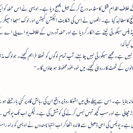
خلاف اقدام قتل کا مقدمہ درج کرکے جیل بھیج دیا ہے۔ اویسی نے اس حملہ کو ا
 کا مطالبہ کیا ہے۔ انھوں نے اس کی شکایت الیکشن کمیشن اور لوک سبھا اسپیکر س
س سیکورٹی لینے سے انکار کردیا ہے اور حملہ آوروں کے خلاف یو اے پی اے 
کہا کہ:
 نہیں ہے۔ مجھے سیکورٹی نہیں چاہئے، آپ تمام لوگوں کو تحفظ فراہم کیجئے۔ جولوگ مذ
 کے تحت کارروائی کیجئے، میں خود بخود محفوظ ہو جاؤں گا۔ "
انہ بنایا ہے۔ اس سے پہلے دہلی میں اشوکا روڈپر واقع ان کی رہائش گاہ پر کئی بارحملے ہو
وڑپھوڑ مچائی ہے اور سب کچھ تہس نہس کرنے کی کوشش کی ہے۔ لیکن اب تک پولیس 
ہے۔ پولیس کی اسی ڈھیل سے فائدہ اٹھاکر اب انتہا پسندوں نے اویسی کو براہ راس