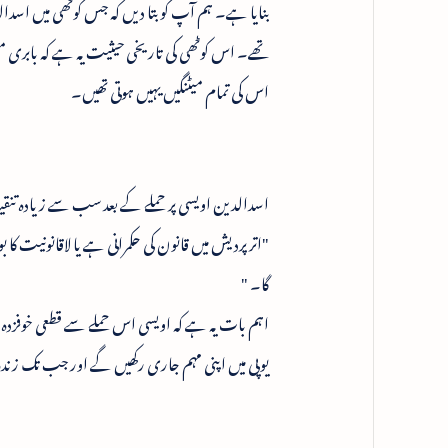
بنایا ہے۔ ہم آپ کو بتا دیں کہ جس کوٹھی میں اسد
تھے۔ اس کوٹھی کی تاریخی حیثیت یہ ہے کہ بابری مسجد
اس کی تمام میٹنگیں یہیں ہوتی تھیں۔
اسدالدین اویسی پر حملے کے بعد سب سے زیادہ تنقی
"اترپردیش میں قانون کی حکمرانی ہے یا لاقانونیت کا
گا۔ "
اہم بات یہ ہے کہ اویسی اس حملے سے قطعی خوفزدہ نہی
یوپی میں اپنی مہم جاری رکھیں گے اور جب تک زندہ