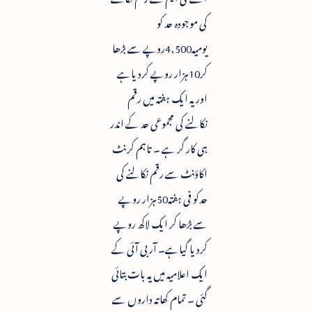
کی موجودہ حد کو
یومیہ4,500روپے سے بڑھا
کر10ہزار روپے کردیاہے
اور یہ ایک ہفتہ میں رقم
نکالنے کی مجموعی حد کے اندر
ہی کار گر ہے ۔ تاہم کرنٹ
اکاؤنٹ سے رقم نکالنے کی
حدکو فی ہفتہ50ہزار روپے
سے بڑھا کر ایک لاکھ روپے
کردیا گیاہے۔ آر بی آئی کے
ایک اعلامیہ میں یہ بات بتائی
گئی ۔ تمام کھاتہ داروں سے