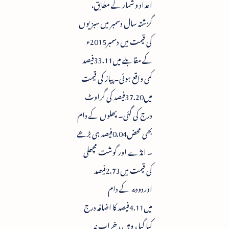
اعداد و شمار کے مطابق،
گزشتہ سال دسمبر میں سبزیوں
کی قیمت میں دسمبر2015ء
کے مقابلے میں33.11فیصد
کمی واقع ہوئی۔ پیاز کی قیمت
میں37.20فیصد کی گراوٹ
درج کی گئی۔ پھلوں کے دام
بھی محض0.04فیصد ہی بڑھے
۔ انڈے اور گوشت مچھلی
کی قیمت میں2.73فیصد
اوردودھ کے دام
میں4.11فیصد کا اضافہ درج
کیا گیا ، وہیں ، خراب نہ