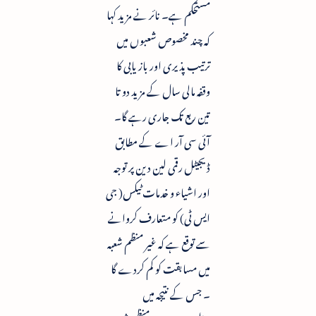
مستحکم ہے۔ نائر نے مزید کہا
کہ چند مخصوص شعبوں میں
ترتیب پذیری اور بازیابی کا
وقفہ مالی سال کے مزید دو تا
تین ربع تک جاری رہے گا۔
آئی سی آر اے کے مطابق
ڈیجیٹل رقمی لین دین پر توجہ
اور اشیاء و خدمات ٹیکس( جی
ایس ٹی) کو متعارف کروانے
سے توقع ہے کہ غیر منظم شعبہ
میں مسابقت کو کم کردے گا
۔ جس کے نتیجہ میں