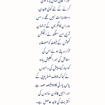
کرنے کے لئے کوئی تائیدی،
دستاویزات نہیں تھے ۔ اس
دوران کانگریس کے ترجمان
آر پی این سنگھ نے الیکشن
کمیشن کے فیصلہ کومنصفانہ
قرار دیتے ہوئے اس کی
ستائش کی اور اکھلیش یادو
کومبارکباد پیش کی۔انہوں
نے کہا کہ چیف منسٹر یوپی کے
پاس پارٹی کا90فیصد حصہ ہے
اور انہیں قانون سازوں کی
اکثریت کی تائید حاصل ہے۔