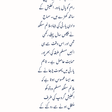
رام گوپال یادو، اکھلیش کے
ساتھ کھڑے ہیں۔ سماج
وادی پارٹی کی بنیاد ملائم سنگھ
نے پچیس سال پہلے رکھی
تھی اور اس وقت سے ہی
انہیں مسلم طبقہ کی بھرپور
حمایت حاصل ہے ۔ تاہم
پارٹی میں پھوٹ پڑجانے کے
بعد ایسا محسوس ہوتا ہے کہ
ملائم سنگھ مسلم ووٹوںکو
اکھلیش گروپ کی طرف
منتقل ہونے سے روکنے کے