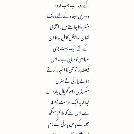
گئے اور اب جب کہ وہ
دوسری میعاد کے لئے چیف
منسٹر بننا چاہتے ہیں ، انتخابی
نشان سائیکل کامل جانا ان
کے لئے ایک بہت بڑی
سیاسی کامیابی ہے۔ اس
فیصلہ پر خوشی کا اظہار کرتے
ہوئے پارٹی کے جنرل
سکریٹری رام گوپال یادو نے
کہا کہ یہ ایک درست فیصلہ
ہے، اس لئے کہ ملائم سنگھ
خیمہ کے پاس پارٹی کے نام
اور انتخابی نشان پر دعویٰ