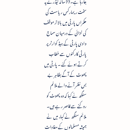
جارہا ہے۔77سالہ لیڈرنے یہ
سخت ریمارکس ریاست کی
حکمراں پارٹی میں بالا تر موقف
کی لڑائی کے درمیان سماج
وادی پارٹی کے ہیڈ کوارٹر پر
پارٹی کارکنوں سے خطاب
کرتے ہوئے کئے ۔ پارٹی میں
پھوٹ کے آگے بظاہر بے
بس نظر آنے والے ملائم
سنگھ نے کہا کہ وہ پھوٹ کو
روکنے سے قاصر رہے ہیں۔
ملائم سنگھ نے کہا، میں نے
ہمیشہ مسلمانوں کے مفادات