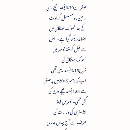
صفر سے0.70فیصد نیچے رہی
۔ تین ماہ مسلسل گراوٹ
کے بعد تھوک مہنگائی میں
اضافہ دیکھا گیا ہے ۔ اس
سے قبل گزشتہ نومبر میں
تھوک مہنگائی کی
شرح3.15فیصد رہی تھی
جب کہ دسمبر2015میں یہ صفر
سے1.06فیصد نیچے درج کی
گئی تھی۔ کامرس اینڈ
انڈسٹری کی وزارت کی
طرف سے آج یہاں جاری