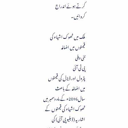
کرتے ہوئے اندراج
کروائیں۔
ملک میں ٹھوک اشیاء کی
قیمتوں میں اضافہ
نئی دہلی
پی ٹی آئی
پٹرول اور ڈیزل کی قیمتوں
میں اضافہ کے باعث
سال2016ء کے ماہ دسمبر میں
ٹھوک اشیاء کی قیمتوں کے
اشاریہ (ڈبلیو پی آئی) کی