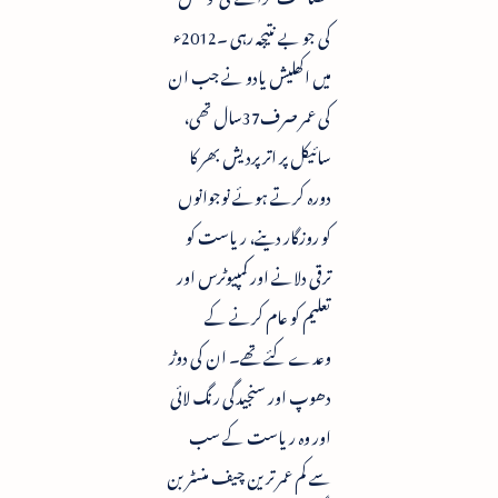
کی جو بے نتیجہ رہی ۔2012ء
میں اکھلیش یادو نے جب ان
کی عمر صرف37سال تھی،
سائیکل پر اتر پردیش بھر کا
دورہ کرتے ہوئے نوجوانوں
کو روزگار دینے، ریاست کو
ترقی دلانے اور کمپیوٹرس اور
تعلیم کو عام کرنے کے
وعدے کئے تھے۔ ان کی دوڑ
دھوپ اور سنجیدگی رنگ لائی
اور وہ ریاست کے سب
سے کم عمر ترین چیف منسٹر بن