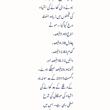
ہونے والی کھانے کی اشیاء
کی قیمتوں میں زیادہ اضافہ
درج کیاگیا ۔ موٹے
اناج7.49فیصد ،
چاول4.38فیصد ،
گندم12.82فیصد ،
دالیں18.12فیصد اور
آلو26.42فیصد مہنگے ہوئے۔
اگست2015کے بعد سولہ ماہ
کے وقفے کے بعد کھانے کی
اشیاء کی مہنگائی کی شرح
منفی رہی ہے۔ اس میں