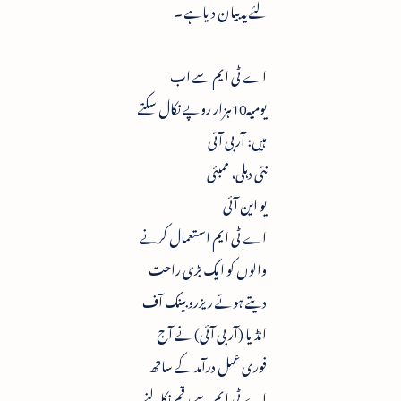
لئے یہ بیان دیاہے ۔
اے ٹی ایم سے اب
یومیہ10ہزار روپے نکال سکتے
ہیں: آربی آئی
نئی دہلی، ممبئی
یو این آئی
اے ٹی ایم استعمال کرنے
والوں کو ایک بڑی راحت
دیتے ہوئے ریزروبینک آف
انڈیا (آر بی آئی) نے آج
فوری عمل درآمد کے ساتھ
اے ٹی ایم سے رقم نکالنے