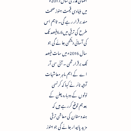
میں بنیادی قیمت ہنوز صحت
مند برقرار رہے گی۔ تاہم اس
طرح کی ترقی میں6.6فیصد تک
کی آسانی دیکھی جائے گی جو
سال 2016ء میں سات فیصد
تک برقرار تھی ۔ آئی سی آر
اے کے اہم ماہر معاشیات
آدتیہ نائر نے کہا کہ کرنسی
نوٹوں کے دوبارہ چلن کے
بعدہم توقع کررہے ہیں کہ
ہندوستان کی معاشی ترقی
مزید پائیدار جائے گی جو ہنوز