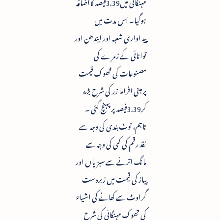
مہنگائی میں3.39فیصد کااضافہ
ہوگیا۔ اس مدت میں
پیداواری شعبہ اور ایندھن اور
توانائی کے زمرے کی
مصنوعات کی ٹھوک قیمت
پرمبنی افراط زر کی شرح بڑھ
کر3.39فیصد پر پہنچ گئی ۔
تاہم، نوٹ بندی کی وجہ سے
نقد رقم کی کمی کی وجہ سے
مانگ اترنے سے سبزیاں اور
پیاز کی قیمت میں زبردست
گراوٹ سے کھانے کی اشیاء
کی تھوک مہنگائی کی شرح