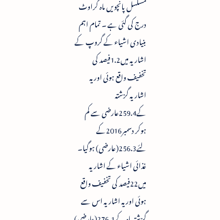
مسلسل پانچویں ماہ گراوٹ
درج کی گئی ہے ۔ تمام اہم
بنیادی اشیاء کے گروپ کے
اشاریہ میں1.2فیصد کی
تخفیف واقع ہوئی اور یہ
اشاریہ گزشتہ
کے259.4عارضی سے کم
ہوکر دسمبر2016کے
لئے256.3(عارضی) ہوگیا۔
غذائی اشیاء کے اشاریہ
میں22فیصد کی تخفیف واقع
ہوئی اور یہ اشاریہ اس سے
گزشتہ ماہ کے276.1(عارضی)