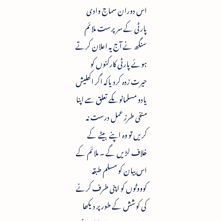
اس دوران سماج وادی
پارٹی کے سرپرست ملائم
سنگھ نے آج یہ اعلان کرتے
ہوئے پارٹی کارکنوں کو
حیرت زدہ کردیاکہ اگر اکھلیش
یادو مسلمانوںکے تعلق سے اپنا
منفی طرز عمل درست نہ
کریں تو وہ اپنے بیٹے کے
خلاف لڑیں گے ۔ ملائم کے
اس بیان کو مسلم طبقہ
کوووٹوں کو اپنی طرف کرنے
کی کوشش کے طور پر دیکھا