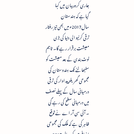
جاری کردہ بیان میں کہا
گیاہے کہ ہندستان
سال2017ء میں بھی تیز رفتار
ترقی کرنیو الی دنیا کی بڑی
معیشت برقرار رہے گا۔ تاہم
نوٹ بندی کے بعد معیشت کو
سنبھالنے تک ہندوستان کی
مجموعی گھریلو پیداوار کی ترقی
درمیانی سال کے پہلے نصف
میں درمیانی سطح کی رہے گی
۔ آئی سی آر اے نے توقع
ظاہر کی ہے کہ ملک کی مجموعی
اضافی قدر کی سال2017ء