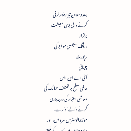
ہندوستان تیز رفتار ترقی
کرنے والی بڑی معیشت
برقرار
ریٹنگ ایجنسی موڈیز کی
رپورٹ
چینائی
آئی اے این ایس
عالمی سطح پر مختلف ممالک کی
معاشی اعتبار کی درجہ بندی
کرنے والے ادارے ،
موڈیزاتوسٹرس سرویس، اور
ہندوستان میں اس کے ملحقہ