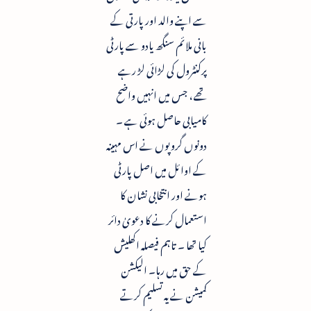
سے اپنے والد اور پارتی کے
بانی ملائم سنگھ یادو سے پارٹی
پرکنٹرول کی لڑائی لڑ رہے
تھے ، جس میں انہیں واضح
کامیابی حاصل ہوئی ہے ۔
دونوں گروپوں نے اس مہینہ
کے اوائل میں اصل پارٹی
ہونے اور انتخابی نشان کا
استعمال کرنے کا دعویٰ دائر
کیا تھا ۔ تاہم فیصلہ اکھلیش
کے حق میں رہا۔ الیکشن
کمیشن نے یہ تسلیم کرتے