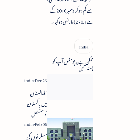
سے کم ہوکر دسمبر2016کے
لئے270.1)عارضی ہوگیا۔
ممکن ہے یہ پوسٹس آپ کو
پسند آئیں
افغانستان
میں پاکستان
کو مشتعل
نہیں کیا جا رہا
مسلمانوں کی