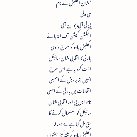
‘نشان اکھلیش کے نام
نئی دہلی
پی ٹی آئی، یو این آئی
الیکشن کمیشن آف انڈیا نے
اکھلیش یادو کو سماج وادی
پارٹی کا انتخابی نشان سائیکل
الاٹ کردیا ہے،اس طرح
انہیں اتر پردیش کے اسمبلی
انتخابات میں پارٹی کے اصلی
نام ایس پی اور انتخابی نشان
سائیکل کو استعمال کرنے کا
حق مل گیا ہے ۔43سالہ
اکھلیش یادو گزشتہ کئی ہفتوں