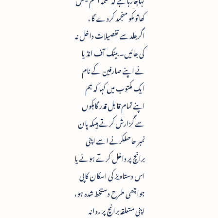
کھاتوںکو منجمد کردے گا ،
اگرجلدسے تفصیلات داخل نہ
کی جائیں۔ بینک آف انڈیا
نے اپنے صارفین کے نام
ایک مکتوب میں کہا کہ ہم
اپنے تمام قابل قدر گاہکوں
سے گزارش کرتے ہیںکہ پان
نمبر حاصلکرنے اسے اپنی
برانچ پر داخل کرتے ہوئے یا
اس دستاویز کی اسکان کاپی
جواچھی طرح دستخط شدہ ہو ،
اپنی متعلقہ برانچ پر روانہ