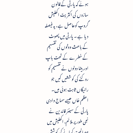
ہوئے کہ پارٹی کے قانون
سازوں کی اکثریت اکھلیش
گروپ کوحاصل ہے ، یہ فیصلہ
دیا ہے ۔ پارٹی میں پھوٹ
کے باعث ووٹوں کی تقسیم
کے خطرے کے تحت باپ
اور بیٹا دونوں نے تقسیم کو
روکنے کی کوششیں کیں جو
رائیگاں ثابت ہوئی ہیں۔
اعظم خاں جیسے سماج وادی
پارٹی کے سینئر قائدین نے
نجی طور پر ملائم، اکھلیش میں
مصالحت کرانے کی کوشش