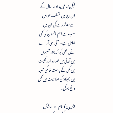
لیکن زرعی پیداوار سال کے
ان ربع میں مختلف عوامل
سے متاثر رہے گی جن میں
سب سے اہم مانسون کی کمی
شامل ہے ۔ آئی سی آر اے
نے یہ بھی کہا کہ چند شعبوں
میں آمدنی میں خسارہ اور کھپت
میں کمی کے باعث خانگی شعبہ
میں پھیلاؤ کی صلاحیت میں کمی
واقع ہوگی۔
ایس پی کا نام اور’سائیکل