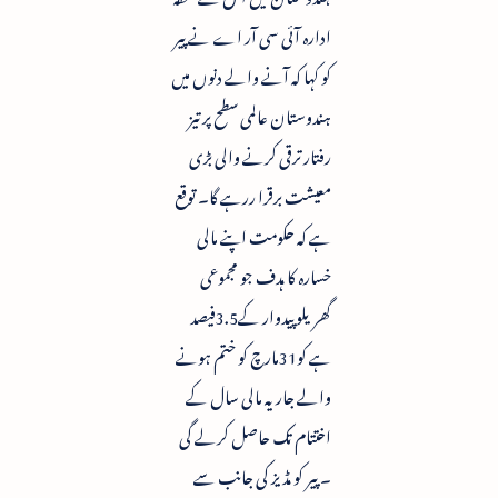
ادارہ آئی سی آر اے نے پیر
کو کہا کہ آنے والے دنوں میں
ہندوستان عالمی سطح پر تیز
رفتار ترقی کرنے والی بڑی
معیشت برقرا ررہے گا۔ توقع
ہے کہ حکومت اپنے مالی
خسارہ کا ہدف جو مجموعی
گھریلو پیدوار کے3.5فیصد
ہے کو31مارچ کو ختم ہونے
والے جاریہ مالی سال کے
اختتام تک حاصل کرلے گی
۔ پیر کو مڈیز کی جانب سے