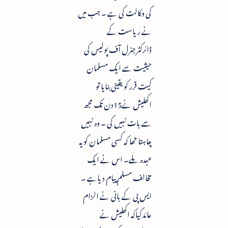
کی وکالت کی ہے ۔ جب میں
نے ریاست کے
ڈائرکٹرجنرل آف پولیس کی
حیثیت سے ایک مسلمان
کیت قرر کویقینی بنایا تو
اکھلیش نے15دن تک مجھ
سے بات نہیں کی ۔ وہ نہیں
چاہتا تھا کہ کسی مسلمان کو یہ
عہدہ ملے۔ اس نے ایک
مخالف مسلم پیام دیاہے ۔
ایس پی کے بانی نے الزام
عائدکیاکہ اکھلیش نے