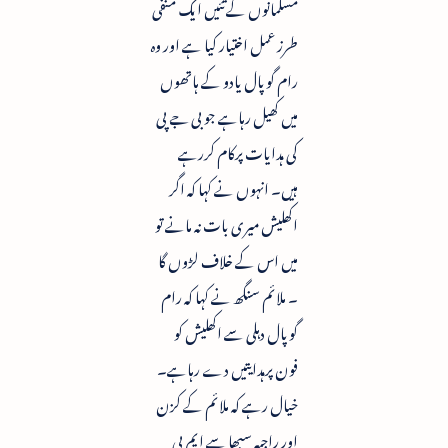
مسلمانوں کے تئیں ایک منفی
طرز عمل اختیار کیا ہے اور وہ
رام گوپال یادو کے ہاتھوں
میں کھیل رہاہے جو بی جے پی
کی ہدایات پرکام کررہے
ہیں۔ انہوں نے کہا کہ اگر
اکھلیش میری بات نہ مانے تو
میں اس کے خلاف لڑوں گا
۔ ملائم سنگھ نے کہا کہ رام
گوپال دہلی سے اکھلیش کو
فون پرہدایتیں دے رہاہے۔
خیال رہے کہ ملائم کے کزن
اور راجیہ سبھا سے ایم پی