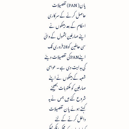
پان( PAN) تفصیلات
حاصل کرنے کے سرکاری
احکام کے بعد بینکوں نے
اپنے صارفین بشمول کے وائی
سی حاملین کو28فروری تک
اپنےPANکی تفصیلات دینے
کی ہدایت دی ہے ۔ عوامی
شعبہ کے بینکوں نے اپنے
صارفین کو مکتوبات بھیجنے
شروع کئے ہیں جس نے یہ
کہتے ہوئے پان تفصیلات
داخل کرنے کے لئے
کہاجارہاہے کہ محکمہ انکم ٹیکس