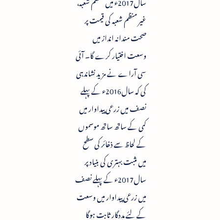
سال2017ء میں منظم شعبہ،
غیر منظم شعبہ کی قیمت پر
صحت مندانہ انداز میں
وسعت اختیار کرے گا۔ آئی
سی آراے نے مزید نشاندہی
کی کہ سال2016ء کے پہلے
نصف میں زرعی پیداوار میں
کمی کے ساتھ ساتھ موسموں
کے لحاظ سے ذخائر کی سطح
میں مثبت بہتری کی بنیاد پر
سال2017ء کے پہلے نصف
میں زرعی پیداوار میں وسعت
کے لئے مددگار ثابت ہوگا