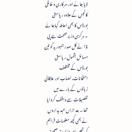
لایا جائے اور سرکاری و خانگی
کالجس کے علاوہ ریاستی
بورڈس کا بھی احاطہ کیاجائے
۔ مرکزی وزیر صحت جے پی
نڈا نے کل صدر جمہوریہ کو تین
مسائل بشمول ریاستی
بورڈس کے مختلف
امتحانات، نصاب اور علاقائی
زبانوں کے بارے میں
تفصیلات سے واقف کروایا
تھا ۔ بعد ازاں عہدیداروں
نے بھی کچھ معلومات فراہم
کی تھیں اور وزارت صحت