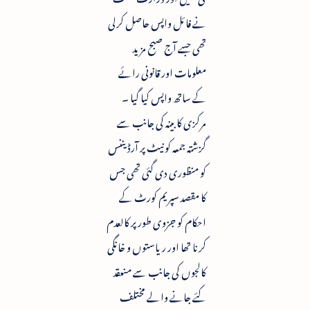
نے فائل واپس حاصل کرلی
تھی جسے آج صبح مزید
معلومات اور قانونی رائے
کے ساتھ واپس کیا گیا ۔
مرکزی کابینہ کی جانب سے
گزشتہ جمعہ کو نیٹ پر آرڈیننس
کو منظوری دی گئی تھی جس
کا مقصد سپریم کورٹ کے
احکام کو جزوی طور پر کالعدم
کرنا تھا اور ریاستوں و خانگی
کالجوں کی جانب سے منعقد
کئے جانے والے مختلف