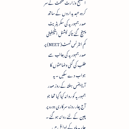
الصبح وزارت صحت کے سر
کردہ عہدیداروں کے ساتھ
صدر جمہوریہ کی سکریٹریٹ
پہنچ گئے تاکہ نیشنل اینچبلیٹی
کم انٹر نس ٹسٹ( NEET) پر
صدر جمہوریہ کی جانب سے
طلب کی گئی وضاحتوں کا
جواب دے سکیں ۔ یہ
آرڈیننس ہفتہ کے روز صدر
جمہوریہ کو روانہ کیا گیا تھا جو
آج چار روزہ سرکاری دورہ پر
چین کے لئے روانہ ہوگئے ۔
جاریہ ماہ کے اوائل میں