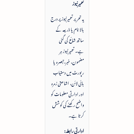
تعمیرنیوز
یہ تحریر تعمیرنیوز پر درج
بالا نام یا ذریعہ کے
ساتھ شائع کی گئی
ہے۔ تعمیرنیوز ہر
مضمون، خبر، تبصرہ یا
رپورٹ میں دستیاب
بائی لائن، اشاعتی زمرہ
اور ادارتی معلومات کو
واضح رکھنے کی کوشش
کرتا ہے۔
ادارتی رابطہ: