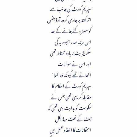
سپریم کورٹ کی جانب سے
اتر کھنڈ پر جاری کردہ آرڈیننس
کو مسترد کئے جانے کے بعد
اس مرتبہ صدر جمہوریہ کی
سکریٹریٹ زیادہ محتاط تھی
اور اس نے سوالات
اٹھائے تھے کیونکہ وہ عملا ً
سپریم کورٹ کے احکام کا
مقابلہ کررہی تھی جس نے
حکومت کو ہدایت دی تھی کہ
نیٹ کے تحت میڈیکل
امتحانات کا انعقاد عمل میں