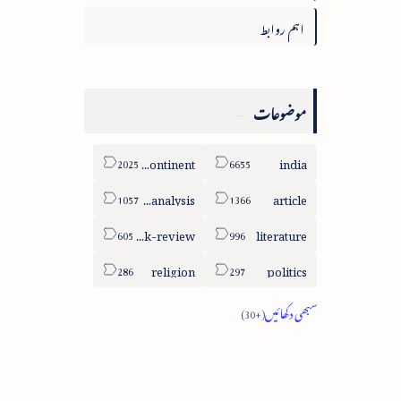
اہم روابط
موضوعات
sub-continent
india
column-analysis
article
book-review
literature
religion
politics