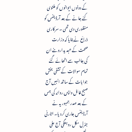
کے دونوں ایوانوں کو ملتوی
کئے جانے کے بعد آرڈیننس کو
منظوری دی تھی ۔ سرکاری
ذرائع نے بتایا کہ وزارت
صحت کے عہدیداروںنے ان
کی جانب سے اٹھائے گئے
تمام سوالات کے تشفی بخش
جوابات کے ساتھ انہیں آج
صبح فائل واپس روانہ کی جس
کے بعد صدر جمہوریہ نے
آرڈیننس جاری کردیا۔ اٹارنی
جنرل مکل روہتگی آج علی