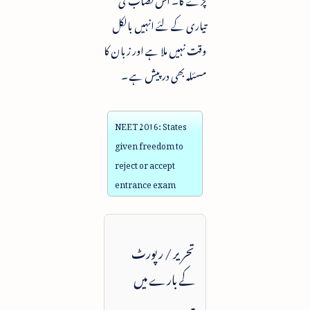
تیاری کے لئے انہیں بالکل
وقت نہیں ملا ہے اور زبان کا
مسئلہ بھی در پیش ہے ۔
NEET 2016: States
given freedom to
reject or accept
entrance exam
تحریر / رپورٹ
کے بارے میں