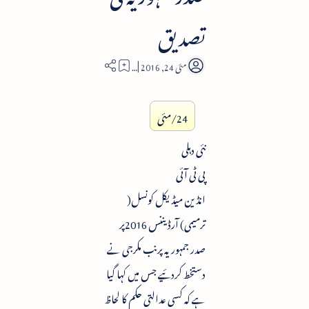
تصدیق
3
24/مئی
نئی دہلی
پی ٹی آئی
انڈین میڈیکل کونسل(
ترمیمی) آرڈیننس 2016پر
صدر جمہوریہ پرنب مکرجی نے
دستخط کردئیے جس میں کہا گیا
ہے کہ کسی عدالتی حکم کا لحاظ