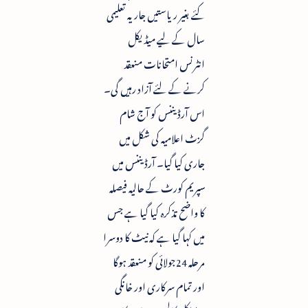
کئے بغیر ریاستیں جاریہ تعلیمی
سال کے لیے میڈیکل
انٹرنس امتحانات منعقد
کرنے کے لئے آزاد رہیں گی۔
اس آرڈیننس کو آج شام
گزٹ اعلامیہ کی شکل میں
جاری کیا گیا۔ آرڈیننس میں
سپریم کورٹ کے حالیہ فیصلہ
کا واضح تذکرہ کیا گیا ہے جس
میں کہا گیا ہے کہ نیٹ کا دوسرا
مرحلہ 24جولائی کو منعقد ہوگا
اور تمام سرکاری اور خانگی