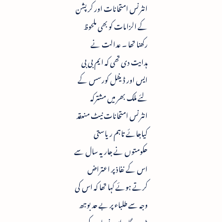
انٹرنس امتحانات اور کرپشن
کے الزامات کو بھی ملحوظ
رکھنا تھا ۔ عدالت نے
ہدایت دی تھی کہ ایم بی بی
ایس اور ڈینٹل کورسس کے
لئے ملک بھر میں مشترکہ
انٹرنس امتحانات نیٹ منعقد
کیاجائے تاہم ریاستی
حکومتوں نے جاریہ سال سے
اس کے نفاذ پر اعتراض
کرتے ہوئے کہا تھا کہ اس کی
وجہ سے طلباء پر بے حد بوجھ
پڑے گا۔ اس نصاب کی