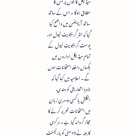
میڈیکل کالجوں پر اس کا
اطلاق ہوگا ۔ اس کے ساتھ
ساتھ آرڈیننس میں واضح کیا
گیا کہ انٹر گریجویٹ لیول اور
پوسٹ گریجویٹ لیول کے
تمام میڈیکل اداروں میں
یکساں داخلہ امتحانات ہوں
گے ۔ اعلامیہ میں کہا گیا کہ
نامزد اتھاریٹی کو ہندی،
انگلش یا کسی دوسری زبان
میں امتحانات تحریر کرنے کا
مجاز گردانہ گیا ہے ۔ مرکزی
کابینہ نے 19مئی کو پارلیمنٹ