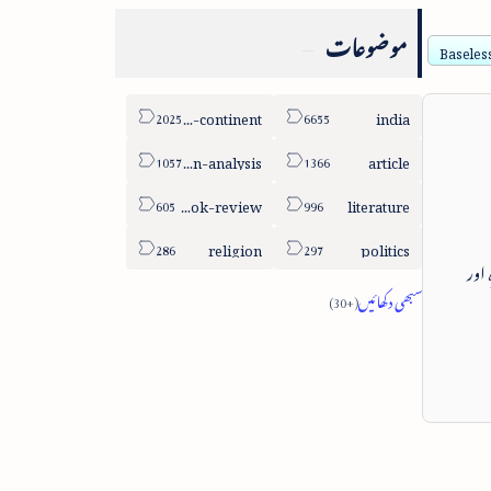
موضوعات
Baseless
sub-continent
india
column-analysis
article
book-review
literature
religion
politics
 اور