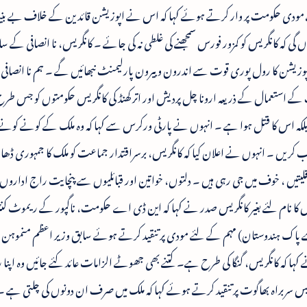
نے مودی حکومت پر وار کرتے ہوئے کہا کہ اس نے اپوزیشن قائدین کے خلاف بے بنیا
اہوں گی کہ کانگریس کو کمزور فورس سمجھنے کی غلطی نہ کی جائے ۔ کانگریس، نا انصافی کے س
 اپوزیشن کا رول پوری قوت سے اندرون و بیرون پارلیمنٹ نبھائیں گے ۔ ہم نا انصاف
ت کے استعمال کے ذریعہ ارونا چل پردیش اور اتر کھنڈ کی کانگریس حکومتوں کو جس 
لکہ اس کا قتل ہوا ہے ۔ انہوں نے پارٹی ورکرس سے کہا کہ وہ ملک کے کونے کونے 
ں ۔ انہوں نے اعلان کیا کہ کانگریس، برسراقتدار جماعت کو ملک کا جمہوری ڈھانچہ
قلیتیں ، خوف میں جی رہی ہیں ۔ دلتوں، خواتین اور قبائلیوں سے پنچایت راج اداروں
 کا نام لئے بغیر کانگریس صدر نے کہا کہ این ڈی اے حکومت، ناگپور کے ریموٹ ک
پاک ہندوستان) مہم کے لئے مودی پر تنقید کرتے ہوئے سابق وزیر اعظم منموہن
ہا کہ کانگریس، گنگا کی طرح ہے۔ کتنے بھی جھوٹے الزامات عائد کئے جائیں وہ اپنا ر
 سربراہ بھاگوت پر تنقید کرتے ہوئے کہا کہ ملک میں صرف ان دونوں کی چلتی ہے ۔