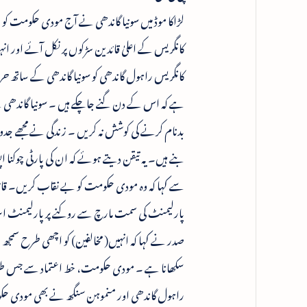
لڑاکا موڈ میں سونیا گاندھی نے آج مودی حکومت کو 
کانگریس کے اعلیٰ قائدین سڑکوں پر نکل آئے اور 
کانگریس راہول گاندھی کو سونیا گاندھی کے ساتھ ح
ہے کہ اس کے دن گنے جاچکے ہیں ۔ سونیا گاندھی نے 
بدنام کرنے کی کوشش نہ کریں ۔ زندگی نے مجھے جدو 
بنے ہیں۔ یہ تیقن دیتے ہوئے کہ ان کی پارٹی چوکن
سے کہا کہ وہ مودی حکومت کو بے نقاب کریں۔ قائد اپ
پارلیمنٹ کی سمت مارچ سے روکنے پر پارلیمنٹ اسٹری
صدر نے کہا کہ انہیں( مخالفین) کو اچھی طرح سمجھ
سکھانا ہے ۔ مودی حکومت، خط اعتماد سے جس طرح
راہول گاندھی اور منموہن سنگھ نے بھی مودی حکومت کو