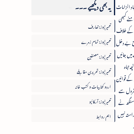
یہ بھی دیکھیے ۔۔۔
د الزامات
امنے کبھی
تعمیرنیوز: تعارف
ی کے خلاف
تعمیرنیوز: تمام زمرے
طرح بے دخل
میں جائیں
تعمیرنیوز: مصنفین
 تباہ
تعمیرنیوز: تحریری مقابلے
 کے قوانین
اردو کتابیات و کتب خانہ
نٹرول سے
تعمیرنیوز: آرکائیو
 سنگھ نے
استہ نہیں
اہم روابط