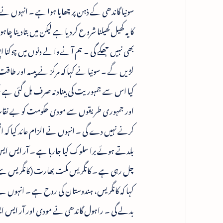
سونیا گاندھی کے ذہن پر چھایا ہوا ہے ۔ انہوں 
کا یہ کھیل کھیلنا شرو ع کردیا ہے لیکن میں بتادینا چ
بھی نہیں جھکے گی ۔ ہم آنے والے دنوں میں چوکنا
لڑیں گے ۔ سونیا نے کہا کہ مرکز نے پیسہ اور طاق
کیا اس سے جمہوریت کی بیناد نہ صرف ہل گئی ہے ب
اور جمہوری طریقوں سے مودی حکومت کو بے نقاب کری
کرنے نہیں دے گی ۔ انہوں نے الزام عائد کیا کہ ا
بلدتے ہوئے برا سلوک کیا جارہا ہے ۔ آر ایس ایس
چل رہی ہے ۔ کانگریس مکت بھارت (کانگریس سے 
کہا کہ کانگریس، ہندوستان کی روح ہے ۔ انہوں نے ک
بدلے گی ۔ راہول گاندھی نے مودی اور آر ایس ایس