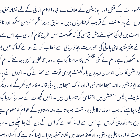
جمہوریت کے قتل اور اپوزیشن کے خلاف بے بنیاد الزام آرائی کے لئے نشانہ تنقید بن
انہوں نے پارلیمنٹ کے قریب گرفتاریاں دیں ۔ سابق وزیر اظم منموہن سنگھ اور ن
راست میں لیا گیا جنہوںنے پیش قیاسی کی کہ حکومت جس طرح کام کررہی ہے اس سے ای
جنتر منتر پر اپنی پارٹی کی جمہوریت بچاؤ ریالی سے خطاب کرتے ہوئے کہا کہ ہمیں ڈ
ہد سکھائی ہے، ہم نے کئی چیلنجس کا سامنا کیا ہے ۔ وہ (مخالفین) نہیں جانتے کہ ہم
ا اپوزیشن کا رول اندرون و بیرون پارلیمنٹ پوری قوت سے نبھائے گی ۔ انہوں نے پ
وزیشن راجیہ سبھا غلام نبی آزاد، لوک سبھا میں پارٹی قائد ملیکار جن کھرگے اور دیگ
ٹ پولیس اسٹیشن میں اجتماعی گرفتاریاں دیں۔ انہیں کچھ دیر کے بعد رہا کردیا گیا
 لینا چاہئے کہ جب معاملہ ناقابل برداشت ہوجاتا ہے ہندوستان کے عوام کو معلوم ہے
 دھوکہ دہی کررہی ہے اس سے ایسا لگتا ہے کہ اس کے دن گنے جاچکے ہیں ۔ ریال
 ارونا چل پردیش و اتر کھنڈ معاملہ میں نشانہ تنقیدبنایا۔ ایسا لگتا ہے کہ اگسٹا ویس