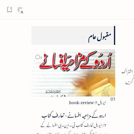
مقبول عام
اردو کے مزاحیہ افسانے - تعارف کتاب
7/اپریل تعارف کتاب ٹی۔این۔بی افسانے کے
اجزائے ترکیبی یعنی پلاٹ، کردار، مکالمہ، نقطۂ عروج،