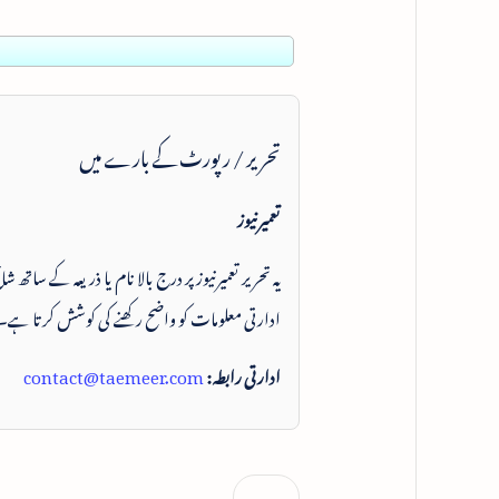
تحریر / رپورٹ کے بارے میں
تعمیرنیوز
یہ تحریر تعمیرنیوز پر درج بالا نام یا ذریعہ کے ساتھ
ادارتی معلومات کو واضح رکھنے کی کوشش کرتا ہے۔
ادارتی رابطہ:
contact@taemeer.com