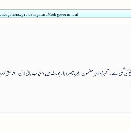
 allegations, protest against Modi government
 شائع کی گئی ہے۔ تعمیرنیوز ہر مضمون، خبر، تبصرہ یا رپورٹ میں دستیاب بائی لائن، اشاعتی زمرہ