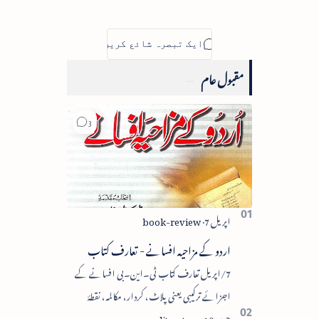
معاملے کی
جانچ کا مطالبہ
مقبول عام
اردو کے مزاحیہ افسانے - تعارف کتاب
7/اپریل تعارف کتاب ٹی۔این۔بی افسانے کے
اجزائے ترکیبی یعنی پلاٹ، کردار، مکالمہ، نقطۂ
عروج، وحدتِ تاثر میں سے زیادہ سے زیادہ اجزا کا