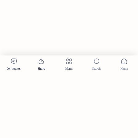
Publisher & Editorial Information
Established:
December 2012
Publisher:
Taemeer Web Design & Development
Head Office:
Hyderabad, Telangana, India
Editorial Responsibility:
TaemeerNews Editorial Team
Founder:
Syed Mukarram Niyaz
ISSN:
2349-0268
Location:
Hyderabad, Telangana, India
Contact:
contact@taemeer.com