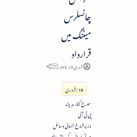
چانسلرس
میٹنگ میں
قرارداد
2
18/فروری
سورج کنڈ، ہریانہ
پی ٹی آئی
وزیر فروغ انسانی وسائل
سمرتی ایرانی کے ساتھ وائس