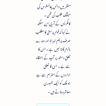
منظر میں وائس چانسلرس کی
میٹنگ طلب کی تھی ۔
کانگریس کے آر پی این سنگھ
نے کہا کہ قوم پرستی کا مطلب
صرف پرچم لہرانا اور وندے
ماترم گانا نہیں ہے ۔ اس کا
تعلق دستور پر آپ کے اعتقاد
سے ہے ۔ اس کا تعلق
اداروں کے احترام سے ہے
جو ملک کو ایک جمہوری
معاشرہ بناتے ہیں ۔