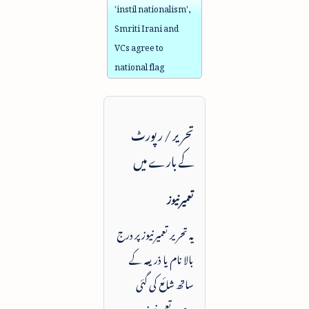
'instil nationalism',
Smriti Irani and
VCs agree to
national flag
تحریر / رپورٹ
کے بارے میں
تعمیرنیوز
یہ تحریر تعمیرنیوز پر درج
بالا نام یا ذریعہ کے
ساتھ شائع کی گئی
ہے۔ تعمیرنیوز ہر