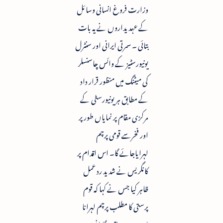
وزارت فروغ انسانی وسائل
کے عہدیداروں نے یہ بات
بتائی ۔ سمرتی ایرانی اور سنٹرل
یونیورسٹیز کے وائس چاسنسلر
کی میٹنگ میں منظور قرار داد
کے مطابق ہریونیورسٹی کے
مرکزی مقام پر نمایاں طور پر
اور فخرسے قومی پرچم
لہرایاجائے گا۔ اس اقدام پر
کانگریس نے شدید رد عمل
ظاہر کیا جس نے کہا کہ قوم
پرستی کا مطلب پرچم لہرانا