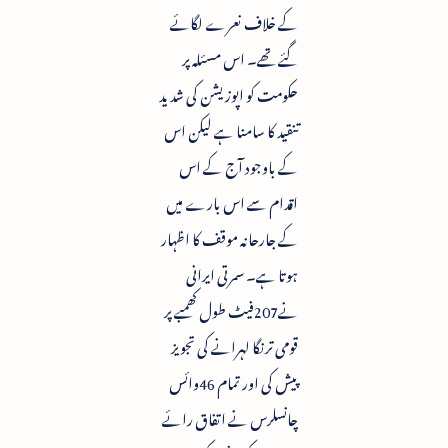
کے خلاف نعرے لگائے
گئے تھے۔ اس مسئلہ پر
حکومت کو اپوزیشن کی شدید
تنقید کا سامنا ہے لیکن اس
کے باوجود آج کے اس
اقدام سے اس بارے میں
کے جارحانہ موقف کا اظہار
ہوتا ہے۔ سمرتی ایرانی
نے207فیٹ طول کھمبے پر
قومی ترنگا لہرانے کی تجویز
پیش کی اور تمام 46وائس
چانسلرس نے اتفاق رائے