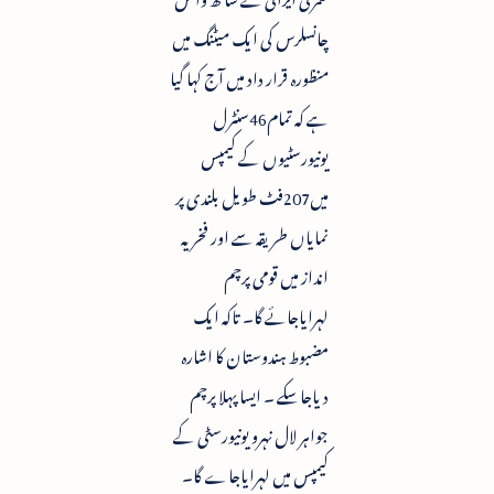
چانسلرس کی ایک میٹنگ میں
منظورہ قرار داد میں آج کہا گیا
ہے کہ تمام46سنٹرل
یونیورسٹیوں کے کیمپس
میں207فٹ طویل بلندی پر
نمایاں طریقہ سے اور فخریہ
انداز میں قومی پرچم
لہرایاجائے گا۔ تاکہ ایک
مضبوط ہندوستان کا اشارہ
دیاجاسکے ۔ ایسا پہلا پرچم
جواہر لال نہرو یونیورسٹی کے
کیمپس میں لہرایاجاے گا۔