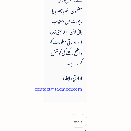
مضمون، خبر، تبصرہ یا
رپورٹ میں دستیاب
بائی لائن، اشاعتی زمرہ
اور ادارتی معلومات کو
واضح رکھنے کی کوشش
کرتا ہے۔
ادارتی رابطہ:
contact@taemeer.com