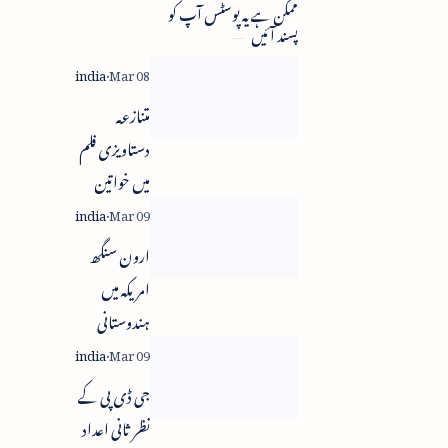
ممکن ہے یہ پوسٹس آپ کو
پسند آئیں
متنازعہ
دستاویزی فلم
میں خواتین
کے خلاف
ریمارکس پر 2
ارون سنگھ
وکلاء کو نوٹس
امریکہ میں
ہندوستانی
سفیر مقرر
جی ڈی پی کے
نظر ثانی اعداد