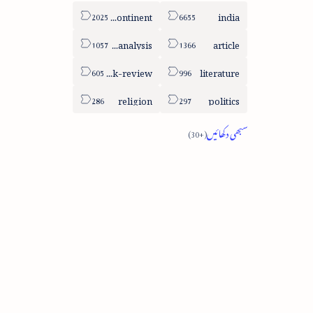
sub-continent
india
column-analysis
article
book-review
literature
religion
politics