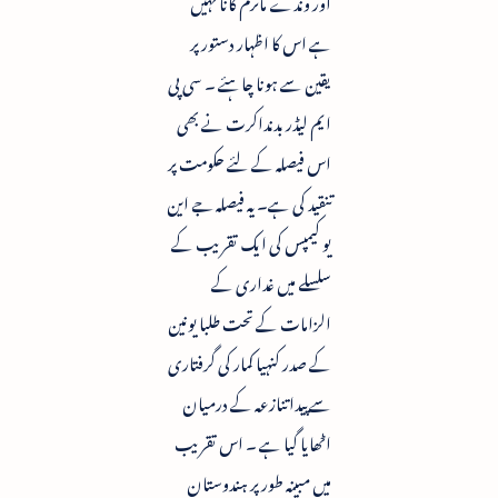
اور وندے ماترم گانا نہیں
ہے اس کا اظہار دستور پر
یقین سے ہونا چاہئے ۔ سی پی
ایم لیڈر بدنداکرت نے بھی
اس فیصلہ کے لئے حکومت پر
تنقید کی ہے۔ یہ فیصلہ جے این
یو کیمپس کی ایک تقریب کے
سلسلے میں غداری کے
الزامات کے تحت طلبا یونین
کے صدر کنہیا کمار کی گرفتاری
سے پیدا تنازعہ کے درمیان
اٹھایا گیا ہے ۔ اس تقریب
میں مبینہ طور پر ہندوستان