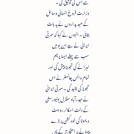
سے اس کی توثیق کی ۔
وزارت فروغ انسانی وسائل
کے عہدیداروں نے یہ بات
بتائی ۔ انہوں نے کہا کہ سمرتی
ایرانی نے جے این یو میں
سب سے پہلے ایسا پرچم
لہرانے کی تجویز پیش کی اور
تمام وائس چانسلر نے اس
تجویز کی تائید کی ۔ سمرتی ایرانی
نے حیدرآباد سنٹرل یونیورسٹی
کے دلت اسکالر روہت
ویمولا کی خود کشی پر بڑے
پیمانے پر احتجاج کے پس