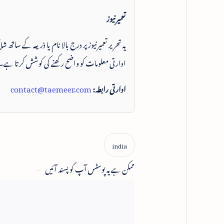
تعمیرنیوز
یہ تحریر تعمیرنیوز پر درج بالا نام یا ذریعہ کے ساتھ
ادارتی معلومات کو واضح رکھنے کی کوشش کرتا ہے۔
ادارتی رابطہ:
contact@taemeer.com
ممکن ہے یہ پوسٹس آپ کو پسند آئیں