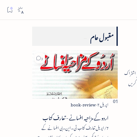
مقبول عام
اردو کے مزاحیہ افسانے - تعارف کتاب
7/اپریل تعارف کتاب ٹی۔این۔بی افسانے کے
اجزائے ترکیبی یعنی پلاٹ، کردار، مکالمہ، نقطۂ عروج،