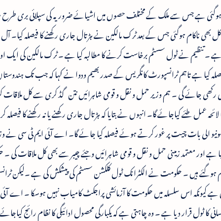
ہوگئی ہے جس سے ملک کے مختلف حصوں میں اشیائے ضروریہ کی سپلائی بری طرح مت
ی ناکام ہوگئی جس کے بعد ٹرک مالکین نے ہڑتال جاری رکھنے کا فیصلہ کیا۔ آل ان
ا ہے ۔ تنظیم نے ٹول سسٹم برخاست کرنے کا مطالبہ کیا ہے ۔ ٹرک مالکین کی ایک اور
صلہ کیا ہے تاہم ٹرانسپورٹ کانگریس کے صدر بھیم ودوا نے کہا کہ جب تک ہندوستان
 رکھی جائے گی ۔ ہم وزیر حمل و نقل و قومی شاہرائیں نتن گڈ کری سے کل ملاقات
ائحہ عمل طئے کیاجائے گا۔ انہوں نے بتایا کہ ہڑتال جاری رکھنے یا نہ رکھنے کا فیصلہ کر
ے ہونیو الی بات چیت پر غور کرتے ہوئے فیصلہ کیا جائے گا۔ اے آئی ایم ٹی سی نے وز
ا ہے اور معتمد زمینی حمل و نقل و قومی شاہرائیں وجئے چیبر سے بھی کل ملاقات کی ۔
کام ہوگئے ہیں ۔ حکومت نے الکٹرانک ٹول کلکشن سسٹم کی پیشکش کی ہے ۔لیکن ٹران
ہیں ہے کیونکہ اس سلسلہ میں حکومت کا آزمائشی پراجکٹ کامیاب نہیں ہوسکا ۔ اے آئی 
 کا ٹول قرار دیا ہے ۔ وہ چاہتی ہے کہ یکبارگی محصول ادائیگی کا نظام رائج کیاجائے 