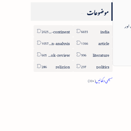
موضوعات
 اور
sub-continent
india
column-analysis
article
book-review
literature
religion
politics