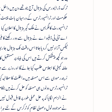
ٹرک ڈرائیورس کی ہڑتال آج چوتھے دن میں داخل 
حکومت اور ٹرانسپورٹرس کے درمیان بات چیت کل بھ
ٹرانسپورٹ کانگریس نے ملک گیر ہڑتال کا اعلان کی
اے آئی ٹی ڈبلیو اے نے ہڑتال سے دور رکھنے کا فی
ٹیکس آزاد نہیں کردیاجاتا اس وقت تک ہڑتال جاری
وہ جو کچھ پیشکش کرتے ہیں اس کی بنیاد پر مستقبل کا ل
عاملہ کمیٹی کا اجلاس طلب کیا جائے گا اور وزیر س
نریندر مودی سے اس مسئلہ میں مداخلت کا مطالبہ کی
ٹرانسپورٹرس دونوں ہی مسئلہ کو حل کرنے میں نا
نے الزام لگایا کہ یہ حل عملی طور پر قابل قبول ن
نے موجودہ ٹول وصولی نظام کو ٹرکرس کے لئے ہراسانی