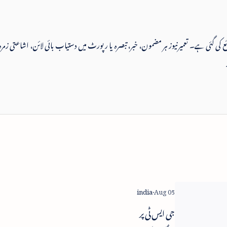
 شائع کی گئی ہے۔ تعمیرنیوز ہر مضمون، خبر، تبصرہ یا رپورٹ میں دستیاب بائی لائن، اشاعتی زمرہ
جی ایس ٹی پر