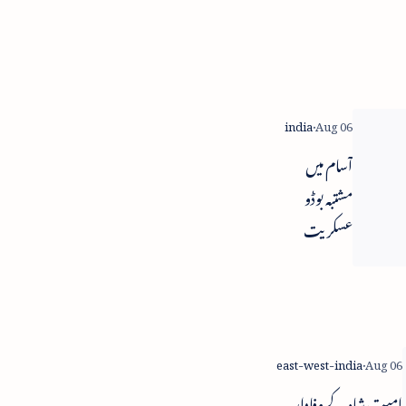
آسام میں
مشتبہ بوڈو
عسکریت
پسندوں کا
حملہ - 14
ہلاک
امیت شاہ کے وفادار