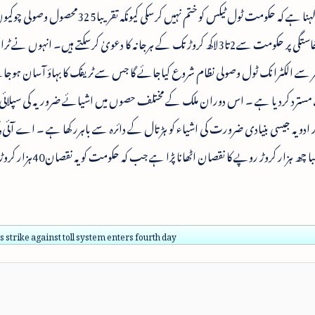
ایس طریقہ کار کو آسان بنایاجائے۔ نتن گڈ کری کا کہنا ہے کہ حکومت ٹول ٹیکس کو ختم نہیں کرسک
نصف خانگی کمپنیوں کے زیر انتظام ہیں جو ان کی برخاستگی پر حکومت سے2تا3لاکھ کروڑ تک کے ہرجانہ کا دعویٰ کرسکتے ہیں۔ 
مبر سے الکٹرانک ٹول وصولی نظام شروع کیاجائے گا جس سے ٹریفک کا بہاؤ آسان ہوجائ
سترد کردیا ہے ۔ اس دوران ملک کے مختلف حصوں میں اشیائے ضروریہ کی سپلائی م
دویہ جیسی بنیادی ضرورت کی اشیاء کو ہڑتال کے دائرہ سے باہرر کھا ہے ۔ اے آئی ٹی
کہنا ہے کہ چار دن کی ہڑتال سے ٹرک مالکین کو تقریبا چھ ہزار کروڑ 
 strike against toll system enters fourth day