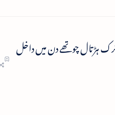
ک ہڑتال چوتھے دن میں داخل