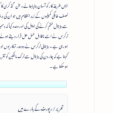
سے ہڑتال ختم کرنے کی اپیل کی اور وعدہ کیا کہ دس
ٹرکرس نے اسے ناقابل عمل حل قرار دیتے ہوئے م
ہورہی ہے ۔ ہڑتالی ٹرکرس نے دودھ، ترکاریوں اور ا
ہوسکتا ہے ۔
تحریر / رپورٹ کے بارے میں