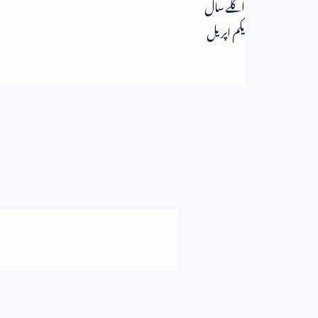
اگلے سال
یکم اپریل
سے عمل
آوری کی
کوشش ۔
دہشت
جیٹلی
گردی کے
تائیدی
ممالک کے
خلاف سخت
ترین
کارروائی
ضروری -
ایک ملک کا