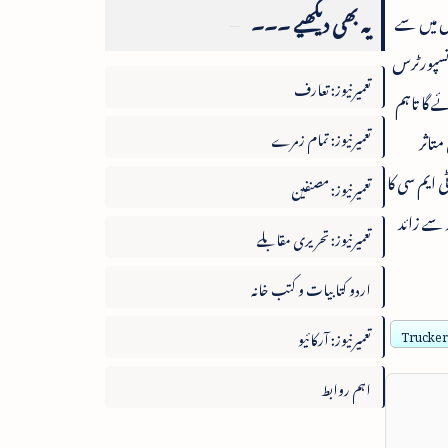
یہ بھی دیکھیے ۔۔۔
ی کیونکہ تقریبا325محصول وصولی چوکیوں میں سے
انہوں نے ٹرانسپورٹرس
تعمیرنیوز: تعارف
ے گا تاہم
تعمیرنیوز: تمام زمرے
تاثر
 ایم سی کا
تعمیرنیوز: مصنفین
روپے کا نقصان اٹھانا پڑا ہے جب کہ حکومت کو یہ نقصان40ہزار کروڑ سے زائد
تعمیرنیوز: تحریری مقابلے
اردو کتابیات و کتب خانہ
تعمیرنیوز: آرکائیو
Truckers
اہم روابط