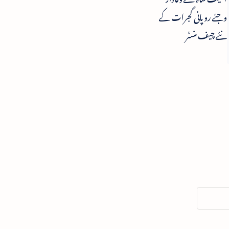
وجئے روپانی گجرات کے
نئے چیف منسٹر