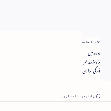
راج ناتھ
دہشت گرد
دوسرے کا
شہید نہیں ہو
سکتا - راج
ناتھ سنگھ
دودھ میں
ملاوٹ پر عمر
قید کی سزا دی
جائے -
سپریم کورٹ