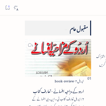
مقبول عام
اردو کے مزاحیہ افسانے - تعارف کتاب
7/اپریل تعارف کتاب ٹی۔این۔بی افسانے کے
اجزائے ترکیبی یعنی پلاٹ، کردار، مکالمہ، نقطۂ عروج،