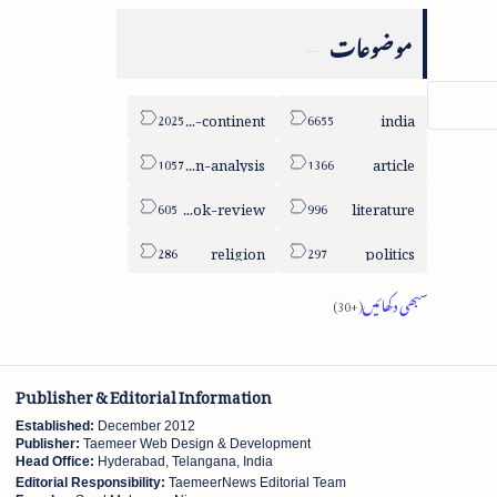
موضوعات
sub-continent
india
column-analysis
article
book-review
literature
religion
politics
Publisher & Editorial Information
Established:
December 2012
Publisher:
Taemeer Web Design & Development
Head Office:
Hyderabad, Telangana, India
Editorial Responsibility:
TaemeerNews Editorial Team