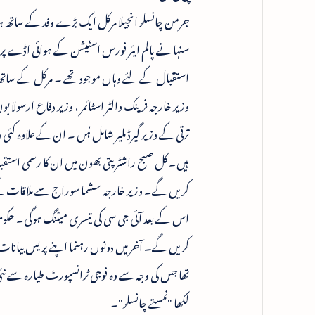
جرمن چانسلر انجیلا مرکل ایک بڑے وفد کے ساتھ ہ
سنہا نے پالم ایئر فورس اسٹیشن کے ہوائی اڈے پر 
وزیر خارجہ فرینک والٹر اسٹائمر ، وزیر دفاع ارسولا
ترقی کے وزیر گیرڈ ملیر شامل ہٰں ۔ ان کے علاوہ کئی
ہیں۔ کل صبح راشٹر پتی بھون میں ان کا رسمی است
کریں گے۔ وزیر خارجہ سشما سوراج سے ملاقات کے ب
اس کے بعد آئی جی سی کی تیسری میٹنگ ہوگی۔ حکوم
کریں گے۔ آخر میں دونوں رہنما اپنے پریس بیانات 
تھا جس کی وجہ سے وہ فوجی ٹرانسپورٹ طیارہ سے نئی 
لکھا "نمستے چانسلر"۔