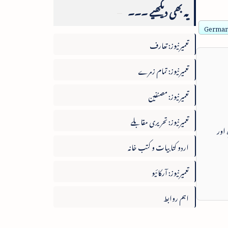
یہ بھی دیکھیے ۔۔۔
German 
تعمیرنیوز: تعارف
تعمیرنیوز: تمام زمرے
تعمیرنیوز: مصنفین
تعمیرنیوز: تحریری مقابلے
 اور
اردو کتابیات و کتب خانہ
تعمیرنیوز: آرکائیو
اہم روابط