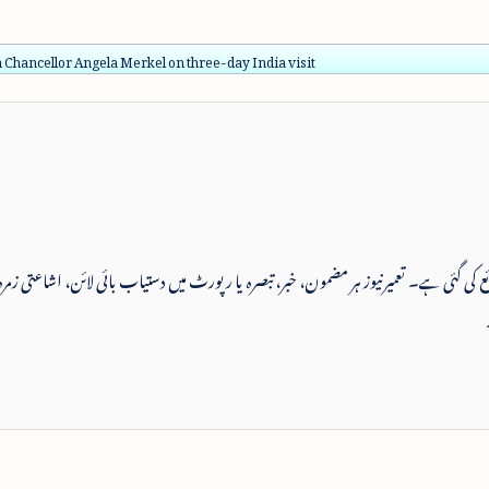
Chancellor Angela Merkel on three-day India visit
 شائع کی گئی ہے۔ تعمیرنیوز ہر مضمون، خبر، تبصرہ یا رپورٹ میں دستیاب بائی لائن، اشاعتی زمرہ