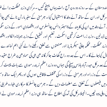
ندوستان کے سہ روزہ دورہ پر آج رات یہاں پہنچ گئیں ۔ مرکزی وزیر مملکت برائے خ
مرکل اور ان کے ساتھ آئے وفد کا استقبال کیا۔ جرمنی کے سفیر مارٹن نائے بھی چا
استقبال کے لئے وہاں موجود تھے ۔ مرکل کے ساتھ آئے وفد میں ان کی کابینہ کے6سینئر وائس چانسلرس اور اقتصادی امور 
 بون ڈیرلین ، وزیر زراعت کرشچن اسکمٹ ، تعلیم اور تحقیق کے وزیر جوہانا وانکااور اق
 وزیر مملکت ، محکمہ جاتی سیکریٹریز اور صنعتوں سے تعلق رکھنے والے کئی اہم نمائندے
قبال کیاجائے گا۔ اس کے بعد وہ راج گھاٹ جاکر گاندھی جی کی سمادھی پر خراج عقی
عد مرکل حیدرآباد ہاؤس پہنچے گی جہاں وہ وزیر اعظم نریندر مودی سے بات چیت کر
ت کے وزراء اور جرمنی کے وزراء کی مختلف ملاقاتیں ہوں گی اور پھر ایک ساتھ وسی
میں فیصلوں کے تعلق سے معلومات دیں گے ۔ جرمن چانسلر کا سرکاری طیارہ خرابی کا 
دہلی پہونچیں۔انجیلا مرکل کی آمد کی اطلاع کے ساتھ ہی وزیر اعظم نریندر مودی نے اپنے