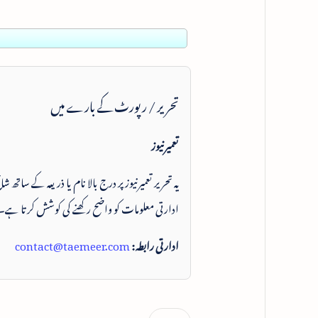
تحریر / رپورٹ کے بارے میں
تعمیرنیوز
یہ تحریر تعمیرنیوز پر درج بالا نام یا ذریعہ کے ساتھ
ادارتی معلومات کو واضح رکھنے کی کوشش کرتا ہے۔
ادارتی رابطہ:
contact@taemeer.com