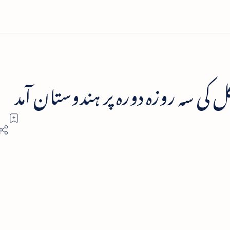
ل کی سہ روزہ دورہ پر ہندوستان آمد