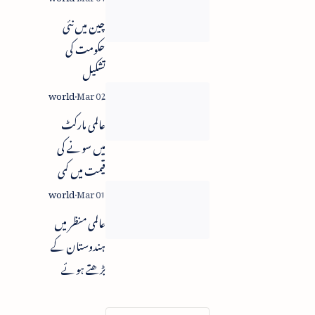
چین میں نئی
حکومت کی
تشکیل
عالمی مارکٹ
میں سونے کی
قیمت میں کمی
عالمی منظر میں
ہندوستان کے
بڑھتے ہوئے
رول کی ستائش