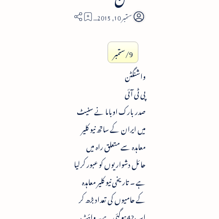
3
9/ستمبر
واشنگٹن
پی ٹی آئی
صدر بارک اوباما نے سنیٹ
میں ایران کے ساتھ نیو کلیر
معاہدہ سے متعلق راہ میں
حائل دشواریوں کو عبور کرلیا
ہے ۔ تاریخی نیو کلیر معاہدہ
کے حامیوں کی تعداد بڑھ کر
اب42ہوگئی ہے۔ وائٹ