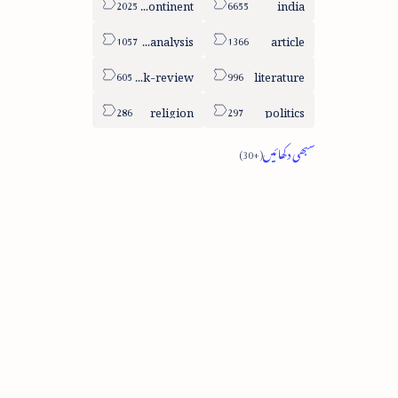
sub-continent
india
column-analysis
article
book-review
literature
religion
politics