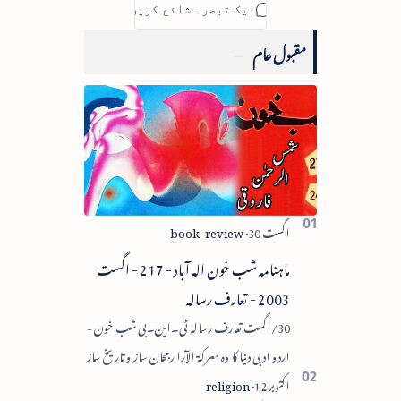
مقبول عام
ماہنامہ شب خون الہ آباد - 217 - اگست
2003 - تعارف رسالہ
30/اگست تعارف رسالہ ٹی۔این۔بی شب خون -
اردو ادبی دنیا کا وہ معرکۃ الآرا رجحان ساز و تاریخ ساز
رسالہ ہے جسے جدیدیت کا پیش رو قرار دیا گیا۔ اردو