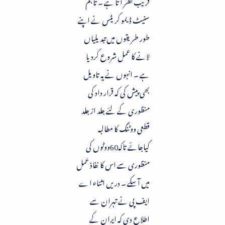
قریب نظر آتا ہے ۔ تاہم
سنیٹ ڈیمو کریٹس نے اپنے
طور طریقوں میں تبدیلیاں
لانے کا عمل شروع کردیا
ہے ۔ انہوں نے یہ تاویل
بھی پیش کی کہ قرار داد کی
منظوری کے لئے جلد از جلد
قطعی ووٹنگ کا مطالبہ
کیاجائے تاکہ60ووٹوں کی
منظوری سے اس کا نفاذ عمل
میں آسکے ۔ دریں اثناء اے
ایف پی نے تہران سے
اطلاع دی کہ ایران کے