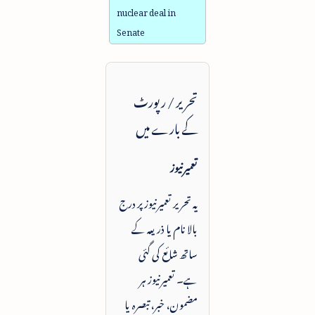
nuclear deal in
Senate
تحریر / رپورٹ
کے بارے میں
تعمیرنیوز
یہ تحریر تعمیرنیوز پر درج
بالا نام یا ذریعہ کے
ساتھ شائع کی گئی
ہے۔ تعمیرنیوز ہر
مضمون، خبر، تبصرہ یا