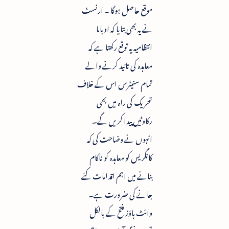
موقع حاصل ہوگا ۔ ارنسٹ
نے یہ بھی بتایا کہ اوباما
انتظامیہ یہ توقع رکھتا ہے کہ
معاہدہ کی تائید کرنے والے
تمام سنیٹرس اس کے خلاف
تحریک کی راہ میں بھی
رکاوٹیں پیدا کریں گے۔
انہوں نے وضاحت کی کہ
کانگریس کو معاہدہ کو ناکام
بنانے میں اہم اقدامات کئے
جانے کی ضرورت ہے۔
وائٹ ہاؤز فتح کے بالکل