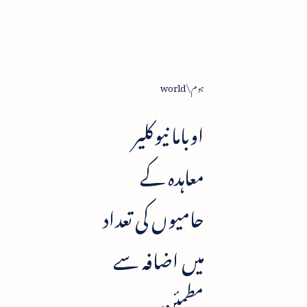
ہوم
world
اوباما نیوکلیر
معاہدہ کے
حامیوں کی تعداد
میں اضافہ سے
مطمئن