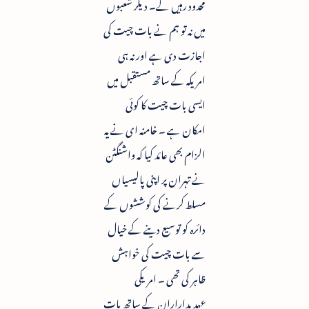
محدود رہیں گے۔ دیگر شعبوں
میں نہ تو ہم نے بات چیت کی
اجازت دی ہے اور نہ ہی
امریکہ کے ساتھ مستقبل میں
ایسی بات چیت کا کوئی
امکان ہے ۔ خامنہ ای نے یہ
الزام بھی عائد کیا کہ واشنگٹن
نے تہران پر اپنی پالیسیاں
مسلط کرنے کی کوششوں کے
دائرہ کو توسیع دینے کے خیال
سے بات چیت کی خواہش
ظاہر کی تھی ۔ امریکی
عہدیداراران کے ساتھ بات