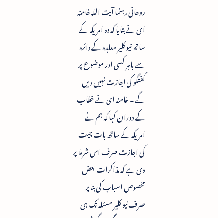
روحانی رہنما آیت اللہ خامنہ
ای نے بتایا کہ وہ امریکہ کے
ساتھ نیو کلیر معاہدہ کے دائرہ
سے باہر کسی اور موضوع پر
گفتگو کی اجازت نہیں دیں
گے ۔ خامنہ ای نے خطاب
کے دوران کہا کہ ہم نے
امریکہ کے ساتھ بات چیت
کی اجازت صرف اس شرط پر
دی ہے کہ مذاکرات بعض
مخصوص اسباب کی بنا پر
صرف نیو کلیر مسئلہ تک ہی