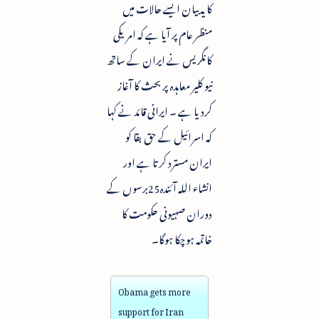
کا یہ بیان ایسے حالات میں
منظر عام پر آیا ہے کہ امریکی
کانگریس نے ایران کے ساتھ
نیو کلیر معاہدہ پر بحث کا آغاز
کردیا ہے ۔ ایرانی قائد نے کہا
کہ اسرائیل کے حق بقا کو
ایران مسترد کرتا ہے اور
انشاء اللہ آئندہ25برسوں کے
دوران صہیونی حکومت کا
خاتمہ ہوچکا ہوگا۔
Obama gets more
support for Iran