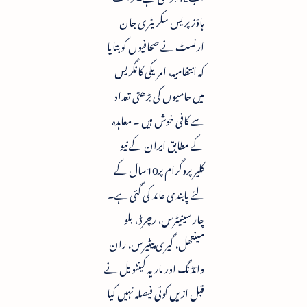
ہاؤز پریس سکریٹری جان
ارنسٹ نے صحافیوں کو بتایا
کہ انتظامیہ، امریکی کانگریس
میں حامیوں کی بڑھتی تعداد
سے کافی خوش ہیں ۔ معاہدہ
کے مطابق ایران کے نیو
کلیرپروگرام پر10سال کے
لئے پابندی عائد کی گئی ہے۔
چار سینیٹرس، رچرڈ ، بلو
مینتھل، گیری پیٹیرس، ران
وائڈنگ اور ماریہ کینٹویل نے
قبل ازیں کوئی فیصلہ نہیں کیا