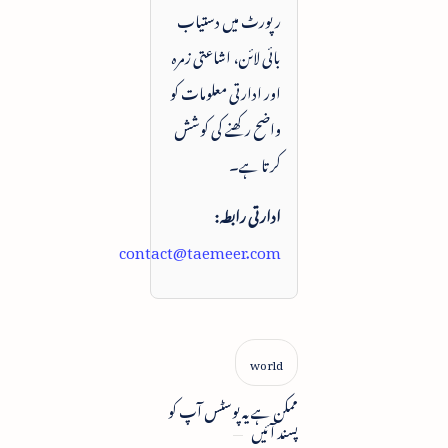
رپورٹ میں دستیاب
بائی لائن، اشاعتی زمرہ
اور ادارتی معلومات کو
واضح رکھنے کی کوشش
کرتا ہے۔
ادارتی رابطہ:
contact@taemeer.com
ممکن ہے یہ پوسٹس آپ کو
پسند آئیں