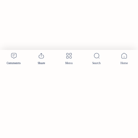
Publisher & Editorial Information
Established:
December 2012
Publisher:
Taemeer Web Design & Development
Head Office:
Hyderabad, Telangana, India
Editorial Responsibility:
TaemeerNews Editorial Team
Founder:
Syed Mukarram Niyaz
ISSN:
2349-0268
Location:
Hyderabad, Telangana, India
Contact:
contact@taemeer.com
|
|
|
|
Editorial Policy
Publisher Information
Editorial Board
Authors & Contributors