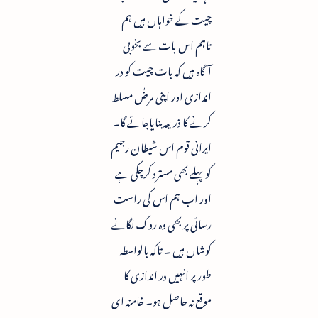
چیت کے خواہاں ہیں ہم
تاہم اس بات سے بخوبی
آگاہ ہیں کہ بات چیت کو در
اندازی اور اپنی مرضٰ مسلط
کرنے کا ذریعہ بنایاجائے گا۔
ایرانی قوم اس شیطان رجیم
کو پہلے بھی مسترد کرچکی ہے
اور اب ہم اس کی راست
رسائی پر بھی وہ روک لگانے
کوشاں ہیں ۔ تاکہ بالواسطہ
طور پر انہیں در اندازی کا
موقع نہ حاصل ہو۔ خامنہ ای