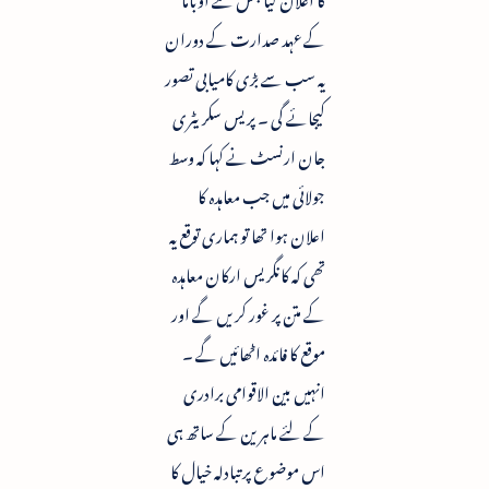
کے عہد صدارت کے دوران
یہ سب سے بڑی کامیابی تصور
کیجائے گی ۔ پریس سکریٹری
جان ارنسٹ نے کہا کہ وسط
جولائی میں جب معاہدہ کا
اعلان ہوا تھا تو ہماری توقع یہ
تھی کہ کانگریس ارکان معاہدہ
کے متن پر غور کریں گے اور
موقع کا فائدہ اٹھائیں گے ۔
انہیں بین الاقوامی برادری
کے لئے ماہرین کے ساتھ ہی
اس موضوع پر تبادلہ خیال کا