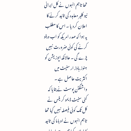
تھا تاہم انہوں نے کل ایرانی
نیو کلیر معاہدہ کی تائید کرنے کا
اعلان کردیا ۔ اس کا مطلب
یہ ہوا کہ صدر امریکہ کو اب ویٹو
کرنے کی کوئی ضرورت نہیں
پڑے گی ۔ حالانکہ اپوزیشن کو
ہنوز ہاؤز ار سنیٹ میں
اکثریت حاصل ہے ۔
واشنگٹن پوسٹ نے بتایا کہ
کئی سنیٹ ڈیمو کریٹس نے
کل تک کوئی فیصلہ نہیں کیا تھا
تاہم انہوں نے اوباما کی تائید
کا اعلان کیا جس سے اوباما