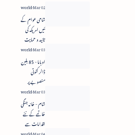
شامی عوام کے
تئیں امریکہ کی
تائید و حمایت
اوباما - 85 بلین
ڈالر کٹوتی
منصوبے پر
دستخط
شام - خانہ جنگی
خاتمے کے نئے
اقدامات سے
اتفاق