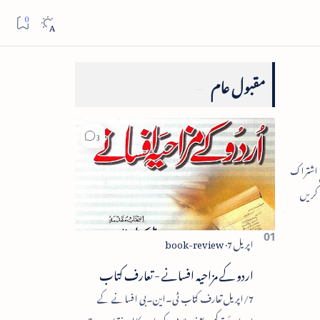
مقبول عام
اردو کے مزاحیہ افسانے - تعارف کتاب
7/اپریل تعارف کتاب ٹی۔این۔بی افسانے کے
اجزائے ترکیبی یعنی پلاٹ، کردار، مکالمہ، نقطۂ عروج،