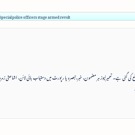
pecial police officers stage armed revolt
 شائع کی گئی ہے۔ تعمیرنیوز ہر مضمون، خبر، تبصرہ یا رپورٹ میں دستیاب بائی لائن، اشاعتی زمرہ