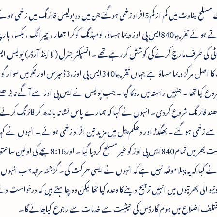
اسپیشل پولیس آفیسرس( ایس پی اوز) کی جانب سے مسلح بغاوت میں کم از کم5افراد زخمی ہوگئے جن میں دو پولیس فائرنگ میں 
آسام میں اپنی ملازمتوں کو باقاعدہ بنانے کا مطالبہ کرتے ہوئے تقریبا840ایس پی اوز دیما ہساؤ، لومبڈنگ کوکرا جھار ، چیرانگ ، بکسا، ب
ہاٹی کی طرف مارچ کرنے کی کوشش کررہے تھے ۔ انسپکٹر جنرل ( لا اینڈ آرڈر) پولیس ا
سنگھ نے مقام واقعہ سے فون پر بتایا کہ مسلح بغاوت کا اصل مرکز دیما ہساؤ ہے جہاں تقریبا340ایس پی اوز،3ڈمپرس او
یا تھا ۔ جنہیں راستہ میں روکا گیا ۔ جب پولیس نے ایس پی اوز سے آگے نہ بڑھنے 
 دھند فائرنگ شروع کردی۔ انہوں نے کہا کہ ہمارے پاس نشانہ باندھ کر فائرنگ کرنے
گنے سے زخمی ہوگئے ۔ بھگدڑ اور دھکم پیل میں مزید تین افراد زخمی ہوئے ۔ انہوں نے کہا 
حکومت کے خلاف منصوبہ بند بغاوت تھی اور ریاست بھر میں تمام840ایس پی اوز کو غیر مسلح کردیا گیا ۔
 نے کہا کہ یہ پہلا موقعہ نہیں ہے کہ انہوں نے ایسی حرکت کی۔ گزشتہ مرتبہ جب انہو
 الی بھرتیوں میں انہیں ترجیح دینے کا وعدہ کیا تھا لیکن وہ چاہتے ہیں کہ درخواست دئیے
ہ مختلف اضلاع میں ہوم گارڈس کی حیثیت سے خدمات سے رجوع کیاجائے گا۔