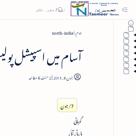
ہوم
north-india
آسام میں اسپیشل پولیس 
2
7/جون
گوہاٹی
پی ٹی آئی