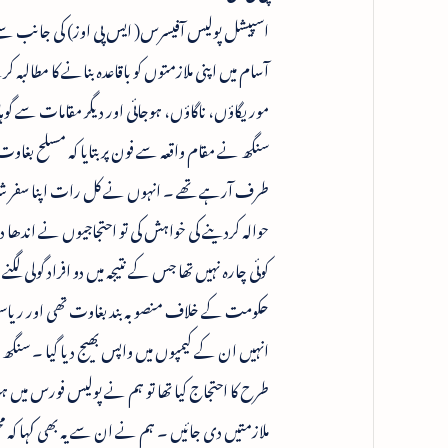
موریگاؤں، ناگاؤں، ہوجائی اور دیگر مقامات سے گو
طرف آرہے تھے ۔ انہوں نے کل رات اپنا سفر شروع ک
حوالہ کردینے کی خواہش کی تو احتجاجیوں نے اندھا
کوئی چارہ نہیں تھا جس کے نتیجہ میں دو افراد گولی ل
انہیں ان کے کیمپوں میں واپس بھیج دیا گیا ۔ سنگھ
طرح کا احتجاج کیا تھا تو ہم نے پولیس فورس میں ہونیو
ملازمتیں دی جائیں ۔ ہم نے ان سے یہ بھی کہا ک