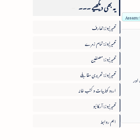
یہ بھی دیکھیے ۔۔۔
Assam: S
تعمیرنیوز: تعارف
تعمیرنیوز: تمام زمرے
تعمیرنیوز: مصنفین
تعمیرنیوز: تحریری مقابلے
 اور
اردو کتابیات و کتب خانہ
تعمیرنیوز: آرکائیو
اہم روابط