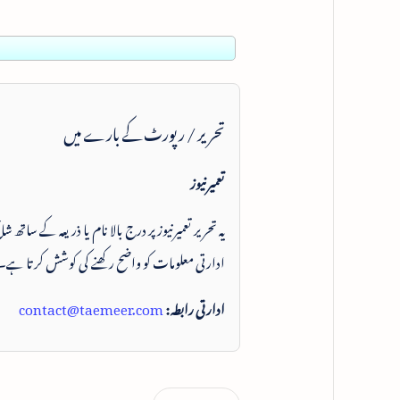
تحریر / رپورٹ کے بارے میں
تعمیرنیوز
یہ تحریر تعمیرنیوز پر درج بالا نام یا ذریعہ کے ساتھ
ادارتی معلومات کو واضح رکھنے کی کوشش کرتا ہے۔
ادارتی رابطہ:
contact@taemeer.com