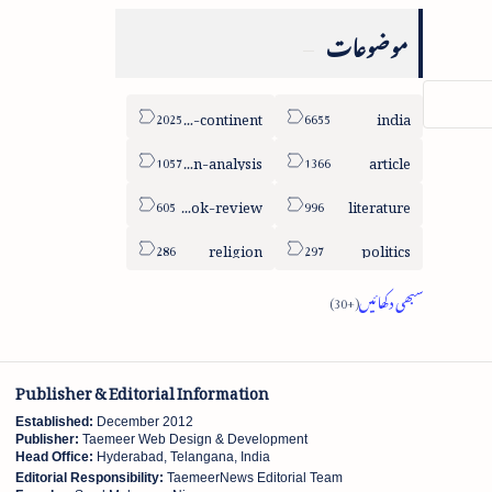
موضوعات
sub-continent
india
column-analysis
article
book-review
literature
religion
politics
Publisher & Editorial Information
Established:
December 2012
Publisher:
Taemeer Web Design & Development
Head Office:
Hyderabad, Telangana, India
Editorial Responsibility:
TaemeerNews Editorial Team