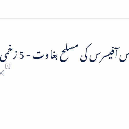
آفیسرس کی مسلح بغاوت - 5 زخمی