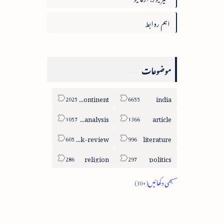
اہم روابط
موضوعات
sub-continent
india
column-analysis
article
book-review
literature
religion
politics