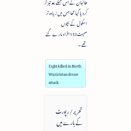
طالبان کے اس حملے بعد تیز تر
کردیا گیا تھا جس میں زیادہ تر
اسکول کے بچوں
سمیت153افراد مارے گئے
تھے ۔
Eight killed in North
Waziristan drone
attack
تحریر / رپورٹ
کے بارے میں