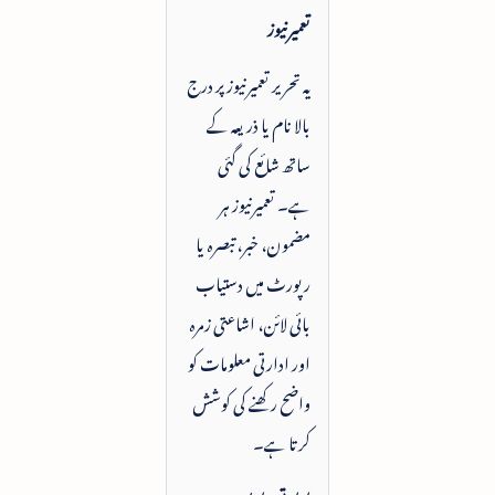
تعمیرنیوز
یہ تحریر تعمیرنیوز پر درج
بالا نام یا ذریعہ کے
ساتھ شائع کی گئی
ہے۔ تعمیرنیوز ہر
مضمون، خبر، تبصرہ یا
رپورٹ میں دستیاب
بائی لائن، اشاعتی زمرہ
اور ادارتی معلومات کو
واضح رکھنے کی کوشش
کرتا ہے۔