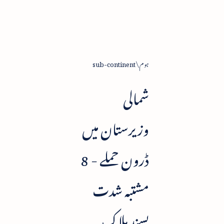
ہوم
sub-continent
شمالی
وزیرستان میں
ڈرون حملے - 8
مشتبہ شدت
پسند ہلاک