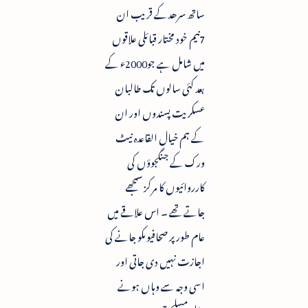
ساتھ سرھدکے قریب ان
7نیم خود مختار قبائلی علاقوں
میں شامل ہے جو2000ء کے
بعد کئی سالوں تک طالبان
عسکریت پسندوں اور ان
کے ہم خیال القاعدہ نیٹ
ورک کے جنگجوؤں کی
کارروائیوں کا مرکز سمجھے
جاتے تھے ۔ اس علاقے میں
عام طور پر صحافیوںکو جانے کی
اجازت نہیں دی جاتی اور
اسی وجہ سے وہاں ہونے