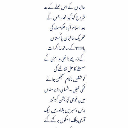
طالبان کے اس حملے کے بعد
شروع کیا گیا تھا ، جس کے
بعد اسلام آباد حکومت کی
تحریک طالبان پاکستان
یاTTPکے ساتھ مذاکرات
کے ذریعے داخلی بد امنی کے
مسئلے کا حل نکالنے کی
کوششیں ناکام سمجھی جانے
لگی تھیں ۔ شمالی وزیرستان
میں یہ فوجی آپریشن گزشتہ
برس دسمبر میں پشاور میں ایک
آرمی پبلک اسکول پر کئے گئے