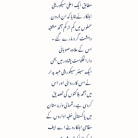
مطابق ایک اعلیٰ سیکوریٹی
اہلکار نے بتایا کہ ان ڈرون
حملوں میں کم از کم آٹھ مشتبہ
دہشت گر د مارے گئے ۔
اس کے علاوہ صوبائی
دارالحکومت پشاور میں بھی
ایک سینئر سیکوریٹی عہدیدار
نے اس کارروائی اور اس
میں آٹھ ہلاکتوں کی تصدیق
کردی ہے۔شمالی وزیرستان
میں پاکستانی خفیہ اداروں کے
مقامی اہلکاروںنے اے ایف
پی کو بتایا کہ جن شدت