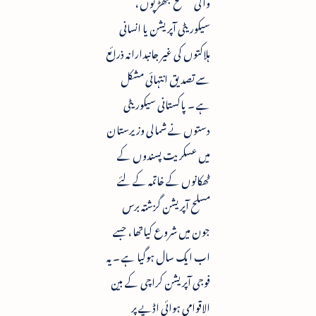
والی مسلح جھڑپوں ،
سیکوریٹی آپریشن یا انسانی
ہلاکتوں کی غیر جانبدارانہ ذرائع
سے تصدیق انتہائی مشکل
ہے ۔ پاکستانی سیکوریٹی
دستوں نے شمالی وزیرستان
میں عسکریت پسندوں کے
ٹھکانوں کے خاتمہ کے لئے
مسلح آپریشن گزشتہ برس
جون میں شروع کیاتھا ، جسے
اب ایک سال ہوگیا ہے ۔ یہ
فوجی آپریشن کراچی کے بین
الاقوامی ہوائی اڈیے پر