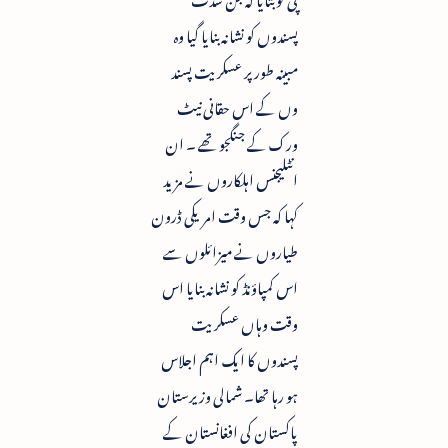
پسندوں کو نشانہ بنایا گیا وہ
مبینہ طور پر عسکریت پسند
وں کے اس حقانی نیٹ
ورک کے جنگجو تھے ۔ ان
انٹلیجنس اہلکاروں نے مزید
کہا کہ جس وقت امریکی ڈرون
طیاروں نے میزائلوں سے
اس کمپاؤنڈ کو نشانہ بنایا اس
وقت وہاں عسکریت
پسندوں کا ایک اہم اجلاس
ہو رہا تھا۔ شمالی وزیرستان
پاکستان کی افغانستان کے