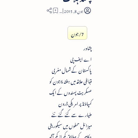
2
7/جون
پشاور
اے ایف پی
پاکستان کے شمال مغربی
قبائلی علاقہ میں ہفتہ 6جون کو
عسکریت پسندوں کے ایک
کمپاؤنڈ پر امریکی ڈرون
طیارے سے کئے گئے نئے
میزائل حملوں میں سیکوریٹی
حکام کے مطابق کم از کم آٹھ