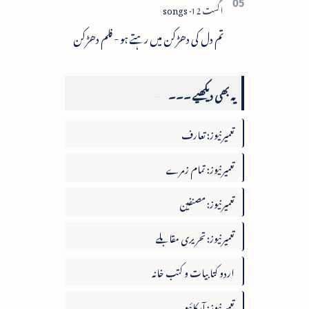
تم دل کی دھڑکن میں رہتے ہو - فلم دھڑکن
یہ بھی دیکھیے ۔۔۔
تعمیرنیوز: تعارف
تعمیرنیوز: تمام زمرے
تعمیرنیوز: مصنفین
تعمیرنیوز: تحریری مقابلے
اردو کتابیات و کتب خانہ
تعمیرنیوز: آرکائیو